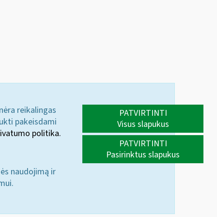
 nėra reikalingas
PATVIRTINTI
aukti pakeisdami
Visus slapukus
ivatumo politika.
PATVIRTINTI
Pasirinktus slapukus
nės naudojimą ir
mui.