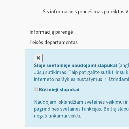
Šis informacinis pranešimas pateiktas V
Informaciją parengė
Teisės departamentas
Uždaryti
Šioje svetainėje naudojami slapukai
(angl
Jūsų sutikimas. Taip pat galite sutikti ir s
interneto naršyklės nustatymus ir ištrindam
Būtinieji slapukai
Naudojami sklandžiam svetainės veikimui ir 
pagrindines svetainės funkcijas. Be šių slap
negali tinkamai veikti.