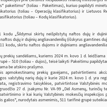
 pakeitimo“ (toliau - Pakeitimas), kuriuo papildyti minėtuo
atorius (toliau – Operacijų klasifikatorius) ir Lietuvos 
ifikatorius (toliau – Kodų klasifikatorius).
1 kodu „Šildymui skirtų neišpilstytų naftos dujų ir dujin
aftos dujų ir dujinių angliavandenilių (išskyrus gamtines duja
511 kodu, skirtu naftos dujoms ir dujiniams angliavandeni
prekių sandėliams, kuriems 2024 m. kovo 1 d. leidžiama l
rupė – 510 (toliau – dujos), teisė laikyti Pakeitimu papildyt
kiama be atskiro prašymo.
is apmokestinamų prekių gavėjams, patvirtintiems akci
gos valstybių narių dujų ir kurie 2024 m. kovo 1 d. yra regi
a, registravimo taisyklėse, patvirtintose Valstybinės mo
 gruodžio 27 d. įsakymu Nr. VA-99 „Dėl Asmenų, turinčių t
patvirtinimo ir kai kurių Valstybinės mokesčių inspekcijos 
is galios“, nurodytais asmenimis, 511 tarifinė grupė suteik