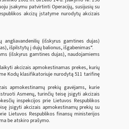
ju įsakymu patvirtinti Operacijų, susijusių su
Respublikos akcizų įstatyme nurodytų akcizais
ių angliavandenilių (išskyrus gamtines dujas)
s), išpilstytų į dujų balionus, išgabenimas“.
liams (išskyrus gamtines dujas), naudojamiems
aikyti akcizais apmokestinamas prekes, kurių
ame Kodų klasifikatoriuje nurodytą 511 tarifinę
zais apmokestinamų prekių gavėjams, kurie
struoti Asmenų, turinčių teisę įsigyti akcizais
kesčių inspekcijos prie Lietuvos Respublikos
eisę įsigyti akcizais apmokestinamų prekių su
prie Lietuvos Respublikos finansų ministerijos
iama be atskiro prašymo.