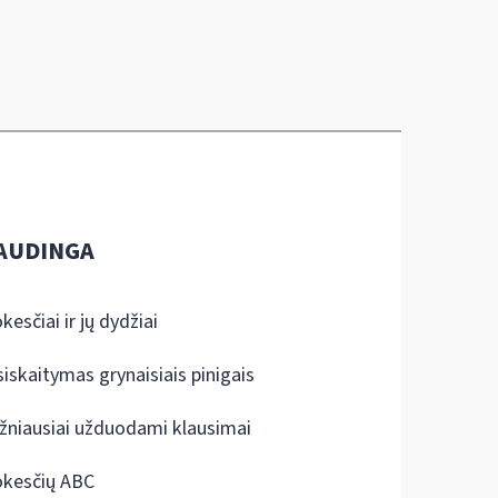
AUDINGA
kesčiai ir jų dydžiai
siskaitymas grynaisiais pinigais
žniausiai užduodami klausimai
kesčių ABC