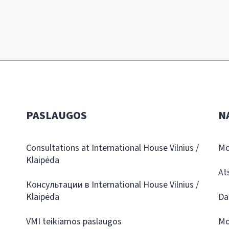
PASLAUGOS
N
Consultations at International House Vilnius /
Mo
Klaipėda
At
Консультации в International House Vilnius /
Klaipėda
Da
VMI teikiamos paslaugos
Mo