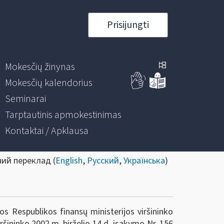
Prisijungti
Mokesčių žinynas
Mokesčių kalendorius
Seminarai
Tarptautinis apmokestinimas
Kontaktai / Apklausa
ний переклад (
English
,
Русский
,
Українська
)
s Respublikos finansų ministerijos viršininko
ršininko 2002 m. birželio 14 d. įsakymo Nr. 156