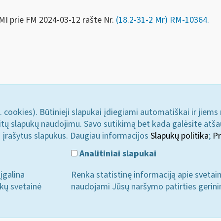
MI prie FM
2024-03-12 rašte Nr.
(18.2-31-2 Mr) RM-10364.
. cookies). Būtinieji slapukai įdiegiami automatiškai ir jiems
u kitų slapukų naudojimu. Savo sutikimą bet kada galėsite atš
i įrašytus slapukus. Daugiau informacijos
Slapukų politika
;
Pr
Analitiniai slapukai
įgalina
Renka statistinę informaciją apie svetai
ukų svetainė
naudojami Jūsų naršymo patirties gerini