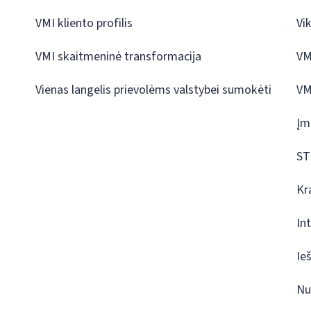
VMI kliento profilis
Vi
VMI skaitmeninė transformacija
VM
Vienas langelis prievolėms valstybei sumokėti
VM
Įm
ST
Kr
In
Ie
Nu