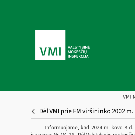
VMI 
Dėl VMI prie FM viršininko 2002 m. 
Informuojame, kad 2024 m. kovo 8 d. bu
įsakymas Nr. VA-26 „Dėl Valstybinės mokesčių i