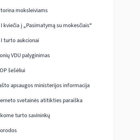
ktorina moksleiviams
I kviečia į „Pasimatymą su mokesčiais“
I turto aukcionai
onių VDU palyginimas
OP šešėliui
ašto apsaugos ministerijos informacija
terneto svetainės atitikties paraiška
škome turto savininkų
orodos