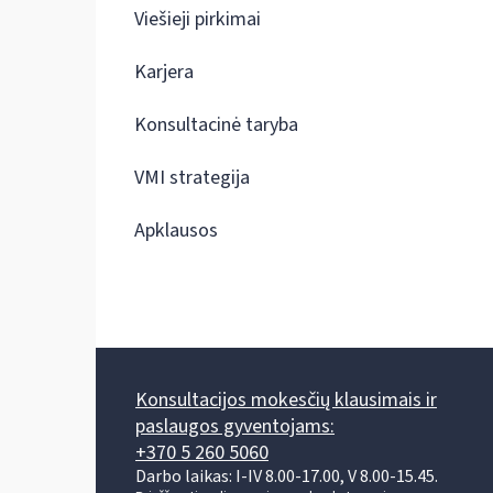
Viešieji pirkimai
Karjera
Konsultacinė taryba
VMI strategija
Apklausos
Konsultacijos mokesčių klausimais ir
paslaugos gyventojams:
+370 5 260 5060
Darbo laikas: I-IV 8.00-17.00, V 8.00-15.45.