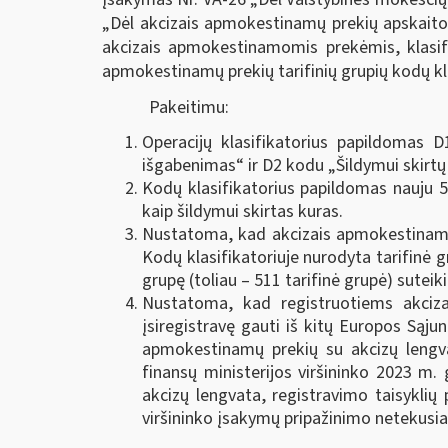
„Dėl akcizais apmokestinamų prekių apskaitos“
akcizais apmokestinamomis prekėmis, klasifik
apmokestinamų prekių tarifinių grupių kodų klas
Pakeitimu:
Operacijų klasifikatorius papildomas D
išgabenimas“ ir D2 kodu „Šildymui skirtų n
Kodų klasifikatorius papildomas nauju 
kaip šildymui skirtas kuras.
Nustatoma, kad akcizais apmokestinamų 
Kodų klasifikatoriuje nurodyta tarifinė g
grupę (toliau – 511 tarifinė grupė) sutei
Nustatoma, kad registruotiems akciza
įsiregistravę gauti iš kitų Europos Sąjun
apmokestinamų prekių su akcizų lengvat
finansų ministerijos viršininko 2023 m.
akcizų lengvata, registravimo taisyklių 
viršininko įsakymų pripažinimo netekusia