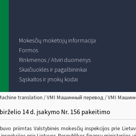
Mokesčių mokėtojų informacija
Formos
Rinkmenos / Atviri duomenys
Skaičiuoklės ir pagalbininkai
Sąskaitos ir įmokų kodai
Machine translation / VMI Машинный перевод / VMI Машин
birželio 14 d. įsakymo Nr. 156 pakeitimo
vo priimtas Valstybinės mokesčių inspekcijos prie Lietuvo
nspekcijos prie Lietuvos Respublikos finansų ministerijos vi