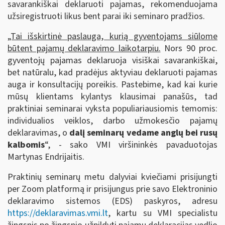
savarankiškai deklaruoti pajamas, rekomenduojama
užsiregistruoti likus bent parai iki seminaro pradžios.
„Tai išskirtinė paslauga, kurią gyventojams siūlome
būtent pajamų deklaravimo laikotarpiu.
Nors 90 proc.
gyventojų pajamas deklaruoja visiškai savarankiškai,
bet natūralu, kad pradėjus aktyviau deklaruoti pajamas
auga ir konsultacijų poreikis. Pastebime, kad kai kurie
mūsų klientams kylantys klausimai panašūs, tad
praktiniai seminarai vyksta populiariausiomis temomis:
individualios veiklos, darbo užmokesčio pajamų
deklaravimas, o
dalį seminarų vedame anglų bei rusų
kalbomis
“, - sako VMI viršininkės pavaduotojas
Martynas Endrijaitis.
Praktinių seminarų metu dalyviai kviečiami prisijungti
per Zoom platformą ir prisijungus prie savo Elektroninio
deklaravimo sistemos (EDS) paskyros, adresu
https://deklaravimas.vmi.lt
, kartu su VMI specialistu