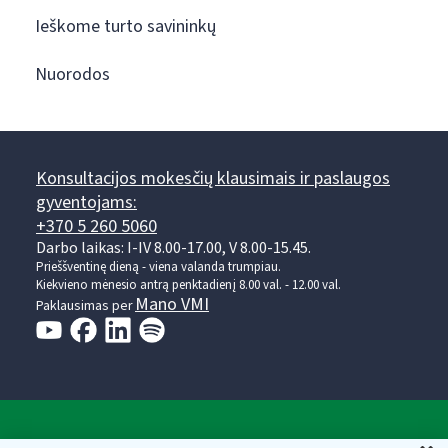
Ieškome turto savininkų
Nuorodos
Konsultacijos mokesčių klausimais ir paslaugos
gyventojams:
+370 5 260 5060
Darbo laikas: I-IV 8.00-17.00, V 8.00-15.45.
Prieššventinę dieną - viena valanda trumpiau.
Kiekvieno mėnesio antrą penktadienį 8.00 val. - 12.00 val.
Mano VMI
Paklausimas per
Valstybinė mokesčių inspekcija prie Lietuvos