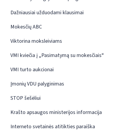
Dažniausiai užduodami klausimai
Mokesčių ABC
Viktorina moksleiviams
VMI kviečia į „Pasimatymą su mokesčiais“
VMI turto aukcionai
Įmonių VDU palyginimas
STOP šešėliui
Krašto apsaugos ministerijos informacija
Interneto svetainės atitikties paraiška