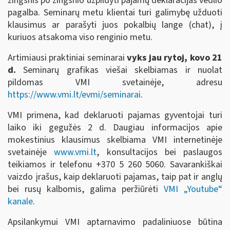
žingsnis po žingsnio užpildyti pajamų deklaracijas vedlio
pagalba. Seminarų metu klientai turi galimybę užduoti
klausimus ar parašyti juos pokalbių lange (chat), į
kuriuos atsakoma viso renginio metu.
Artimiausi praktiniai seminarai
vyks jau rytoj, kovo 21
d.
Seminarų grafikas viešai skelbiamas ir nuolat
pildomas VMI svetainėje, adresu
https://www.vmi.lt/evmi/seminarai
.
VMI primena, kad deklaruoti pajamas gyventojai turi
laiko iki gegužės 2 d. Daugiau informacijos apie
mokestinius klausimus skelbiama VMI internetinėje
svetainėje
www.vmi.lt
, konsultacijos bei paslaugos
teikiamos ir telefonu +370 5 260 5060. Savarankiškai
vaizdo įrašus, kaip deklaruoti pajamas, taip pat ir anglų
bei rusų kalbomis, galima peržiūrėti
VMI „Youtube“
kanale
.
Apsilankymui VMI aptarnavimo padaliniuose būtina