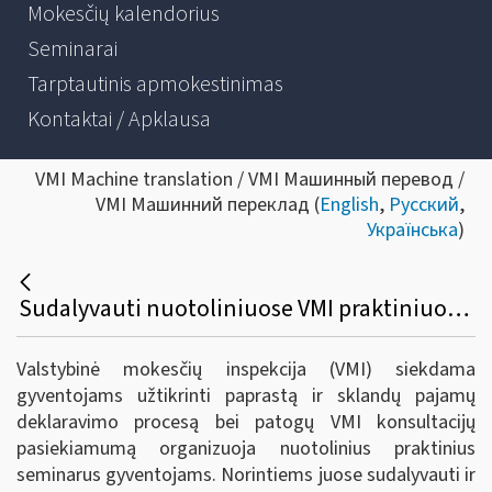
Mokesčių kalendorius
Seminarai
Tarptautinis apmokestinimas
Kontaktai / Apklausa
VMI Machine translation / VMI Машинный перевод /
VMI Машинний переклад (
English
,
Русский
,
Українська
)
Sudalyvauti nuotoliniuose VMI praktiniuose seminaruose dar ne vėlu - registruotis jau galima ir balandžio mėnesiui
Valstybinė mokesčių inspekcija (VMI) siekdama
gyventojams užtikrinti paprastą ir sklandų pajamų
deklaravimo procesą bei patogų VMI konsultacijų
pasiekiamumą organizuoja nuotolinius praktinius
seminarus gyventojams. Norintiems juose sudalyvauti ir