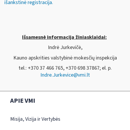
išankstinė registracija.
Išsamesnė informacija žiniasklaidai:
Indrė Jurkevičė,
Kauno apskrities valstybinė mokesčių inspekcija
tel.: +370 37 466 765, +370 698 37867; el. p.
Indre.Jurkevice@vmi.lt
APIE VMI
Misija, Vizija ir Vertybės