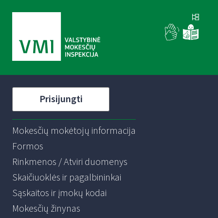
Prisijungti
Mokesčių mokėtojų informacija
Formos
Rinkmenos / Atviri duomenys
Skaičiuoklės ir pagalbininkai
Sąskaitos ir įmokų kodai
Mokesčių žinynas