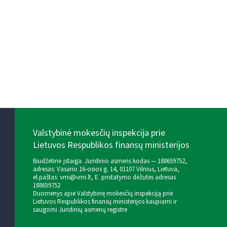
Valstybinė mokesčių inspekcija prie
Lietuvos Respublikos finansų ministerijos
Biudžetinė įstaiga. Juridinio asmens kodas — 188659752,
adresas: Vasario 16-osios g. 14, 01107 Vilnius, Lietuva,
el.paštas:
vmi@vmi.lt
, E. pristatymo dėžutės adresas
188659752
Duomenys apie Valstybinę mokesčių inspekciją prie
Lietuvos Respublikos finansų ministerijos kaupiami ir
saugomi Juridinių asmenų registre