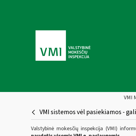
VMI 
VMI sistemos vėl pasiekiamos - ga
Valstybinė mokesčių inspekcija (VMI) infor
naudotis visomis VMI e. paslaugomis.