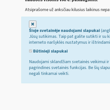
Atsiprašome už anksčiau kilusius laikinus ne
Uždaryti
Šioje svetainėje naudojami slapukai
(angl
Jūsų sutikimas. Taip pat galite sutikti ir s
interneto naršyklės nustatymus ir ištrindam
Būtinieji slapukai
Naudojami sklandžiam svetainės veikimui ir 
pagrindines svetainės funkcijas. Be šių slap
negali tinkamai veikti.