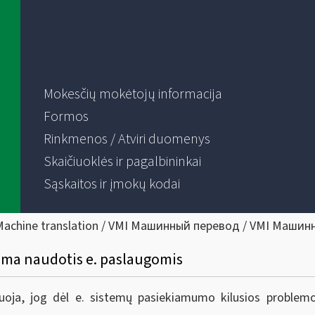
Mokesčių mokėtojų informacija
Formos
Rinkmenos / Atviri duomenys
Skaičiuoklės ir pagalbininkai
Sąskaitos ir įmokų kodai
Machine translation / VMI Машинный перевод / VMI Машин
lima naudotis e. paslaugomis
muoja, jog dėl e. sistemų pasiekiamumo kilusios problem