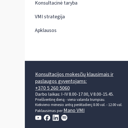
Konsultacinė taryba
VMI strategija
Apklausos
Konsultacijos mokesčių klausimais ir
paslaugos gyventojams:
+370 5 260 5060
Darbo laikas: I-IV 8.00-17.00, V 8.00-15.45.
Prieššventinę dieną - viena valanda trumpiau.
Kiekvieno mėnesio antrą penktadienį 8.00 val. - 12.00 val.
Mano VMI
Paklausimas per