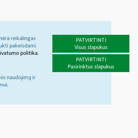
 nėra reikalingas
PATVIRTINTI
aukti pakeisdami
Visus slapukus
ivatumo politika.
PATVIRTINTI
Pasirinktus slapukus
nės naudojimą ir
mui.