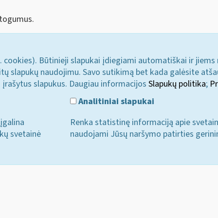
patogumus.
. cookies). Būtinieji slapukai įdiegiami automatiškai ir jiems
u kitų slapukų naudojimu. Savo sutikimą bet kada galėsite atš
i įrašytus slapukus. Daugiau informacijos
Slapukų politika
;
Pr
Analitiniai slapukai
įgalina
Renka statistinę informaciją apie svetai
ukų svetainė
naudojami Jūsų naršymo patirties gerini