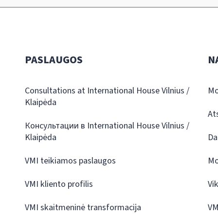
PASLAUGOS
N
Consultations at International House Vilnius /
Mo
Klaipėda
At
Консультации в International House Vilnius /
Klaipėda
Da
VMI teikiamos paslaugos
Mo
VMI kliento profilis
Vi
VMI skaitmeninė transformacija
VM