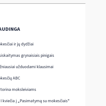
AUDINGA
kesčiai ir jų dydžiai
siskaitymas grynaisiais pinigais
žniausiai užduodami klausimai
kesčių ABC
ktorina moksleiviams
I kviečia į „Pasimatymą su mokesčiais“