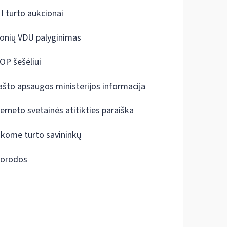
I turto aukcionai
onių VDU palyginimas
OP šešėliui
ašto apsaugos ministerijos informacija
terneto svetainės atitikties paraiška
škome turto savininkų
orodos