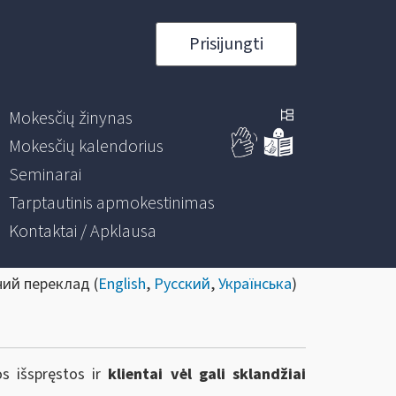
Prisijungti
Mokesčių žinynas
Mokesčių kalendorius
Seminarai
Tarptautinis apmokestinimas
Kontaktai / Apklausa
ний переклад (
English
,
Русский
,
Українська
)
os išspręstos ir
klientai vėl gali sklandžiai