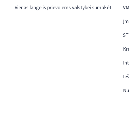
Vienas langelis prievolėms valstybei sumokėti
VM
Įm
ST
Kr
In
Ie
Nu