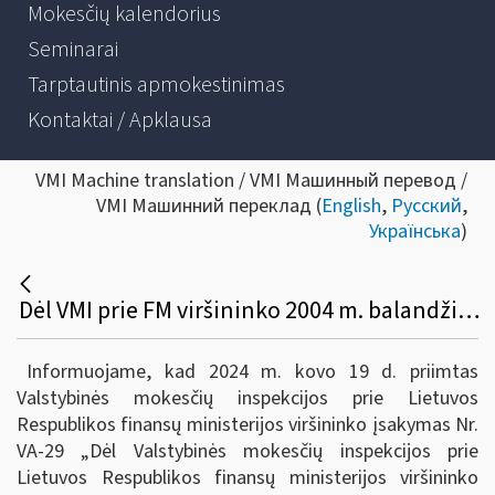
Mokesčių kalendorius
Seminarai
Tarptautinis apmokestinimas
Kontaktai / Apklausa
VMI Machine translation / VMI Машинный перевод /
VMI Машинний переклад (
English
,
Русский
,
Українська
)
Dėl VMI prie FM viršininko 2004 m. balandžio 21 d. įsakymo Nr. VA-57 pakeitimo
Informuojame, kad 2024 m. kovo 19 d. priimtas
Valstybinės mokesčių inspekcijos prie Lietuvos
Respublikos finansų ministerijos viršininko įsakymas Nr.
VA-29 „Dėl Valstybinės mokesčių inspekcijos prie
Lietuvos Respublikos finansų ministerijos viršininko