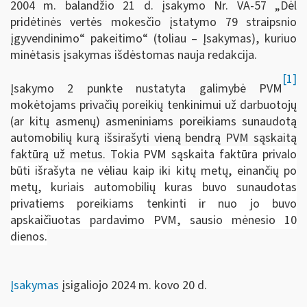
2004 m. balandžio 21 d. įsakymo Nr. VA-57 „Dėl
pridėtinės vertės mokesčio įstatymo 79 straipsnio
įgyvendinimo“ pakeitimo“ (toliau – Įsakymas), kuriuo
minėtasis įsakymas išdėstomas nauja redakcija.
[1]
Įsakymo 2 punkte nustatyta galimybė PVM
mokėtojams privačių poreikių tenkinimui už darbuotojų
(ar kitų asmenų) asmeniniams poreikiams sunaudotą
automobilių kurą išsirašyti vieną bendrą PVM sąskaitą
faktūrą už metus. T
okia PVM sąskaita faktūra privalo
būti išrašyta ne vėliau kaip iki kitų metų, einančių po
metų, kuriais automobilių kuras buvo sunaudotas
privatiems poreikiams tenkinti ir nuo jo buvo
apskaičiuotas pardavimo PVM, sausio mėnesio 10
dienos.
Įsakymas
įsigaliojo 2024 m. kovo 20 d.