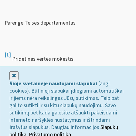
Parengė Teisės departamentas
[1]
Pridėtinės vertės mokestis.
Uždaryti
Šioje svetainėje naudojami slapukai
(angl.
cookies). Būtinieji slapukai įdiegiami automatiškai
ir jiems nėra reikalingas Jūsų sutikimas. Taip pat
galite sutikti ir su kitų slapukų naudojimu. Savo
sutikimą bet kada galėsite atšaukti pakeisdami
interneto naršyklės nustatymus ir ištrindami
įrašytus slapukus. Daugiau informacijos
Slapukų
politika
;
Privatumo politika.