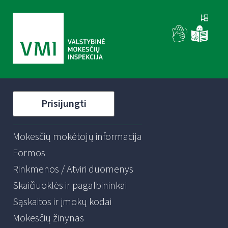
Prisijungti
Mokesčių mokėtojų informacija
Formos
Rinkmenos / Atviri duomenys
Skaičiuoklės ir pagalbininkai
Sąskaitos ir įmokų kodai
Mokesčių žinynas