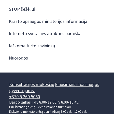
STOP šešėliui
Krašto apsaugos ministerijos informacija
Interneto svetainės atitikties paraiška
Ieškome turto savininkų
Nuorodos
Konsultacijos mokesčių klausimais ir paslaugos
gyventojams:
+370 5 260 5060
Darbo laikas: I-IV 8.00-17.00, V 8.00-15.45.
Prieššventinę dieną - viena valanda trumpiau.
Kiekvieno mėnesio antrą penktadienį 8.00 val. - 12.00 val.