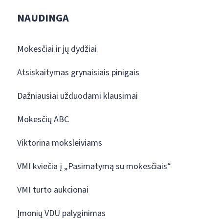
NAUDINGA
Mokesčiai ir jų dydžiai
Atsiskaitymas grynaisiais pinigais
Dažniausiai užduodami klausimai
Mokesčių ABC
Viktorina moksleiviams
VMI kviečia į „Pasimatymą su mokesčiais“
VMI turto aukcionai
Įmonių VDU palyginimas