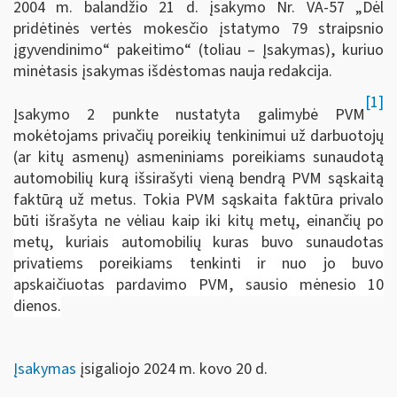
2004 m. balandžio 21 d. įsakymo Nr. VA-57 „Dėl
pridėtinės vertės mokesčio įstatymo 79 straipsnio
įgyvendinimo“ pakeitimo“ (toliau – Įsakymas), kuriuo
minėtasis įsakymas išdėstomas nauja redakcija.
[1]
Įsakymo 2 punkte nustatyta galimybė PVM
mokėtojams privačių poreikių tenkinimui už darbuotojų
(ar kitų asmenų) asmeniniams poreikiams sunaudotą
automobilių kurą išsirašyti vieną bendrą PVM sąskaitą
faktūrą už metus. T
okia PVM sąskaita faktūra privalo
būti išrašyta ne vėliau kaip iki kitų metų, einančių po
metų, kuriais automobilių kuras buvo sunaudotas
privatiems poreikiams tenkinti ir nuo jo buvo
apskaičiuotas pardavimo PVM, sausio mėnesio 10
dienos.
Įsakymas
įsigaliojo 2024 m. kovo 20 d.