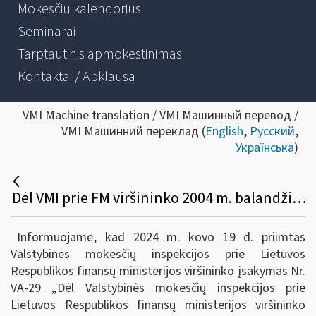
Mokesčių kalendorius
Seminarai
Tarptautinis apmokestinimas
Kontaktai / Apklausa
VMI Machine translation / VMI Машинный перевод /
VMI Машинний переклад (
English
,
Русский
,
Українська
)
Dėl VMI prie FM viršininko 2004 m. balandžio 21 d. įsakymo Nr. VA-57 pakeitimo
Informuojame, kad 2024 m. kovo 19 d. priimtas
Valstybinės mokesčių inspekcijos prie Lietuvos
Respublikos finansų ministerijos viršininko įsakymas Nr.
VA-29 „Dėl Valstybinės mokesčių inspekcijos prie
Lietuvos Respublikos finansų ministerijos viršininko