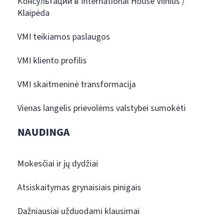
Консультации в International House Vilnius /
Klaipėda
VMI teikiamos paslaugos
VMI kliento profilis
VMI skaitmeninė transformacija
Vienas langelis prievolėms valstybei sumokėti
NAUDINGA
Mokesčiai ir jų dydžiai
Atsiskaitymas grynaisiais pinigais
Dažniausiai užduodami klausimai