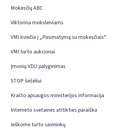
Mokesčių ABC
Viktorina moksleiviams
VMI kviečia į „Pasimatymą su mokesčiais“
VMI turto aukcionai
Įmonių VDU palyginimas
STOP šešėliui
Krašto apsaugos ministerijos informacija
Interneto svetainės atitikties paraiška
Ieškome turto savininkų