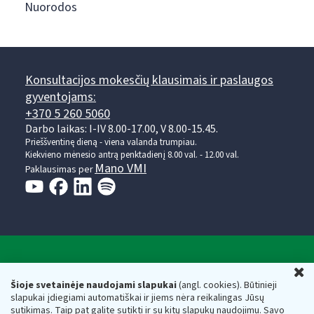
Nuorodos
Konsultacijos mokesčių klausimais ir paslaugos
gyventojams:
+370 5 260 5060
Darbo laikas: I-IV 8.00-17.00, V 8.00-15.45.
Prieššventinę dieną - viena valanda trumpiau.
Kiekvieno mėnesio antrą penktadienį 8.00 val. - 12.00 val.
Mano VMI
Paklausimas per
Valstybinė mokesčių inspekcija prie Lietuvos
U
Respublikos finansų ministerijos
Šioje svetainėje naudojami slapukai
(angl. cookies). Būtinieji
slapukai įdiegiami automatiškai ir jiems nėra reikalingas Jūsų
Biudžetinė įstaiga. Juridinio asmens kodas — 188659752,
sutikimas. Taip pat galite sutikti ir su kitų slapukų naudojimu. Savo