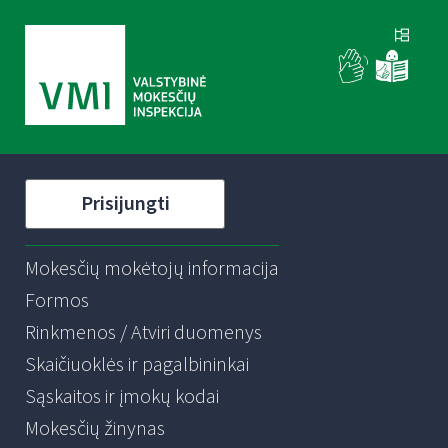
Prisijungti
Mokesčių mokėtojų informacija
Formos
Rinkmenos / Atviri duomenys
Skaičiuoklės ir pagalbininkai
Sąskaitos ir įmokų kodai
Mokesčių žinynas