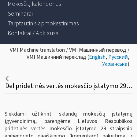
Mokesčių kalendorius
Seminarai
Tarptautinis apmokestinimas
Kontaktai / Apklausa
VMI Machine translation / VMI Машинный перевод /
VMI Машинний переклад (
English
,
Русский
,
Українська
)
Dėl pridėtinės vertės mokesčio įstatymo 29 straipsnio apibendrinto paaiškinimo (komentaro) pakeitimo ir papildymo
Siekdami užtikrinti sklandų mokesčių įstatymų
įgyvendinimą, parengėme Lietuvos Respublikos
pridėtinės vertės mokesčio įstatymo 29 straipsnio
apibendrinto paaiškinimo (komentaro)
pakeitimą ir