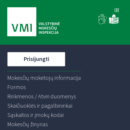
Prisijungti
Mokesčių mokėtojų informacija
Formos
Rinkmenos / Atviri duomenys
Skaičiuoklės ir pagalbininkai
Sąskaitos ir įmokų kodai
Mokesčių žinynas