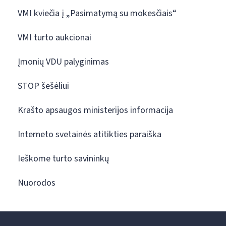
VMI kviečia į „Pasimatymą su mokesčiais“
VMI turto aukcionai
Įmonių VDU palyginimas
STOP šešėliui
Krašto apsaugos ministerijos informacija
Interneto svetainės atitikties paraiška
Ieškome turto savininkų
Nuorodos