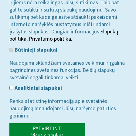
ir jiems nėra reikalingas Jūsų sutikimas. Taip pat
galite sutikti ir su kitų slapukų naudojimu. Savo
sutikimą bet kada galėsite atšaukti pakeisdami
interneto naršyklės nustatymus ir ištrindami
įrašytus slapukus. Daugiau informacijos
Slapukų
politika
;
Privatumo politika.
Būtinieji slapukai
Naudojami sklandžiam svetainės veikimui ir įgalina
pagrindines svetainės funkcijas. Be šių slapukų
svetainė negali tinkamai veikti.
Analitiniai slapukai
Renka statistinę informaciją apie svetainės
naudojimą ir naudojami Jūsų naršymo patirties
gerinimui.
PATVIRTINTI
Visus slapukus