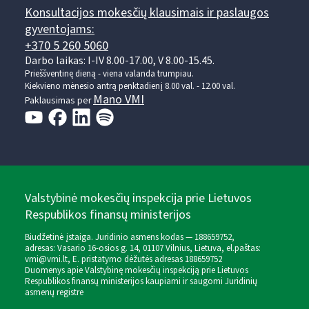
Konsultacijos mokesčių klausimais ir paslaugos
gyventojams:
+370 5 260 5060
Darbo laikas: I-IV 8.00-17.00, V 8.00-15.45.
Prieššventinę dieną - viena valanda trumpiau.
Kiekvieno mėnesio antrą penktadienį 8.00 val. - 12.00 val.
Mano VMI
Paklausimas per
Valstybinė mokesčių inspekcija prie Lietuvos
Respublikos finansų ministerijos
Biudžetinė įstaiga. Juridinio asmens kodas — 188659752,
adresas: Vasario 16-osios g. 14, 01107 Vilnius, Lietuva, el.paštas:
vmi@vmi.lt
, E. pristatymo dėžutės adresas 188659752
Duomenys apie Valstybinę mokesčių inspekciją prie Lietuvos
Respublikos finansų ministerijos kaupiami ir saugomi Juridinių
asmenų registre