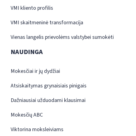
VMI kliento profilis
VMI skaitmeninė transformacija
Vienas langelis prievolėms valstybei sumokėti
NAUDINGA
Mokesčiai ir jų dydžiai
Atsiskaitymas grynaisiais pinigais
Dažniausiai užduodami klausimai
Mokesčių ABC
Viktorina moksleiviams