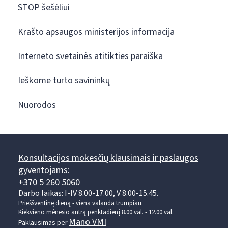
STOP šešėliui
Krašto apsaugos ministerijos informacija
Interneto svetainės atitikties paraiška
Ieškome turto savininkų
Nuorodos
Konsultacijos mokesčių klausimais ir paslaugos
gyventojams:
+370 5 260 5060
Darbo laikas: I-IV 8.00-17.00, V 8.00-15.45.
Prieššventinę dieną - viena valanda trumpiau.
Kiekvieno mėnesio antrą penktadienį 8.00 val. - 12.00 val.
Mano VMI
Paklausimas per