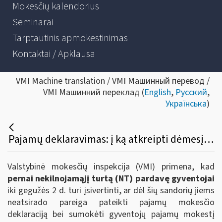
Mokesčių kalendorius
Seminarai
Tarptautinis apmokestinimas
Kontaktai / Apklausa
VMI Machine translation / VMI Машинный перевод /
VMI Машинний переклад (
English
,
Русский
,
Українська
)
Pajamų deklaravimas: į ką atkreipti dėmesį pernai pardavus NT?
Valstybinė mokesčių inspekcija (VMI) primena, kad
pernai nekilnojamąjį turtą (NT) pardavę gyventojai
iki gegužės 2 d. turi įsivertinti, ar dėl šių sandorių jiems
neatsirado pareiga pateikti pajamų mokesčio
deklaraciją bei sumokėti gyventojų pajamų mokestį