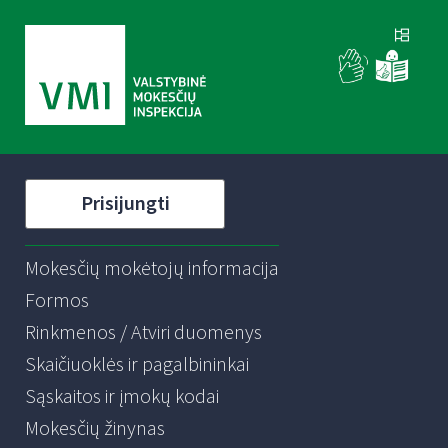
Prisijungti
Mokesčių mokėtojų informacija
Formos
Rinkmenos / Atviri duomenys
Skaičiuoklės ir pagalbininkai
Sąskaitos ir įmokų kodai
Mokesčių žinynas