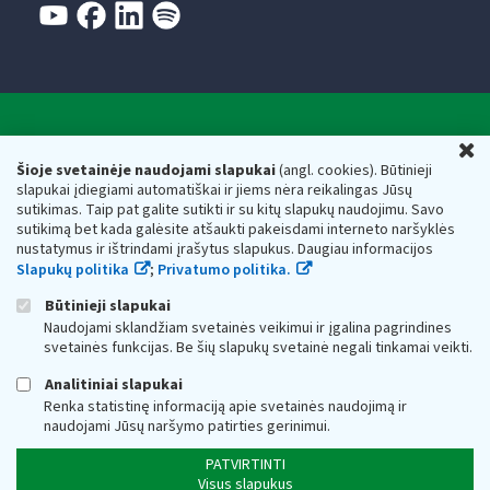
Valstybinė mokesčių inspekcija prie Lietuvos
U
Respublikos finansų ministerijos
Šioje svetainėje naudojami slapukai
(angl. cookies). Būtinieji
slapukai įdiegiami automatiškai ir jiems nėra reikalingas Jūsų
Biudžetinė įstaiga. Juridinio asmens kodas — 188659752,
sutikimas. Taip pat galite sutikti ir su kitų slapukų naudojimu. Savo
adresas: Vasario 16-osios g. 14, 01107 Vilnius, Lietuva, el.paštas:
sutikimą bet kada galėsite atšaukti pakeisdami interneto naršyklės
vmi@vmi.lt
, E. pristatymo dėžutės adresas 188659752
nustatymus ir ištrindami įrašytus slapukus. Daugiau informacijos
Duomenys apie Valstybinę mokesčių inspekciją prie Lietuvos
Slapukų politika
;
Privatumo politika.
Respublikos finansų ministerijos kaupiami ir saugomi Juridinių
asmenų registre
Būtinieji slapukai
Naudojami sklandžiam svetainės veikimui ir įgalina pagrindines
svetainės funkcijas. Be šių slapukų svetainė negali tinkamai veikti.
Analitiniai slapukai
Renka statistinę informaciją apie svetainės naudojimą ir
naudojami Jūsų naršymo patirties gerinimui.
PATVIRTINTI
Visus slapukus