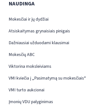
NAUDINGA
Mokesčiai ir jų dydžiai
Atsiskaitymas grynaisiais pinigais
Dažniausiai užduodami klausimai
Mokesčių ABC
Viktorina moksleiviams
VMI kviečia į „Pasimatymą su mokesčiais“
VMI turto aukcionai
Įmonių VDU palyginimas