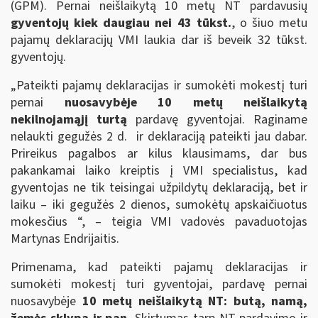
(GPM). Pernai neišlaikytą 10 metų NT pardavusių
gyventojų kiek daugiau nei 43 tūkst.
, o šiuo metu
pajamų deklaracijų VMI laukia dar iš beveik 32 tūkst.
gyventojų.
„Pateikti pajamų deklaracijas ir sumokėti mokestį turi
pernai
nuosavybėje
10 metų neišlaikytą
nekilnojamąjį turtą
pardavę gyventojai. Raginame
nelaukti gegužės 2 d. ir deklaraciją pateikti jau dabar.
Prireikus pagalbos ar kilus klausimams, dar bus
pakankamai laiko kreiptis į VMI specialistus, kad
gyventojas ne tik teisingai užpildytų deklaraciją, bet ir
laiku – iki gegužės 2 dienos, sumokėtų apskaičiuotus
mokesčius “, – teigia VMI vadovės pavaduotojas
Martynas Endrijaitis.
Primenama, kad pateikti pajamų deklaracijas ir
sumokėti mokestį turi gyventojai, pardavę pernai
nuosavybėje
10 metų neišlaikytą NT: butą, namą,