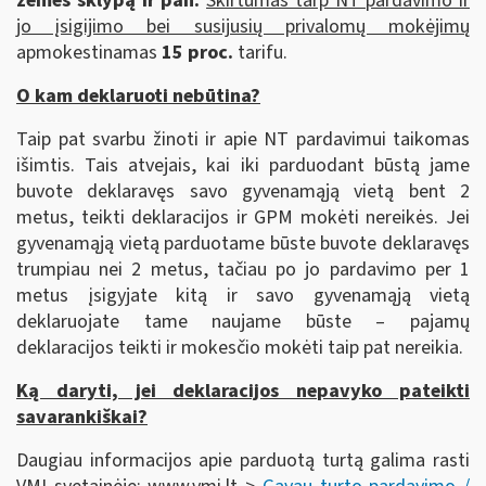
žemės sklypą ir pan.
S
kirtumas tarp NT pardavimo ir
jo įsigijimo bei susijusių privalomų mokėjimų
apmokestinamas
15 proc.
tarifu.
O kam deklaruoti nebūtina?
Taip pat svarbu žinoti ir apie NT pardavimui taikomas
išimtis. Tais atvejais, kai iki parduodant būstą jame
buvote deklaravęs savo gyvenamąją vietą bent 2
metus, teikti deklaracijos ir GPM mokėti nereikės. Jei
gyvenamąją vietą parduotame būste buvote deklaravęs
trumpiau nei 2 metus, tačiau po jo pardavimo per 1
metus įsigyjate kitą ir savo gyvenamąją vietą
deklaruojate tame naujame būste – pajamų
deklaracijos teikti ir mokesčio mokėti taip pat nereikia.
Ką daryti, jei deklaracijos nepavyko pateikti
savarankiškai?
Daugiau informacijos apie parduotą turtą galima rasti