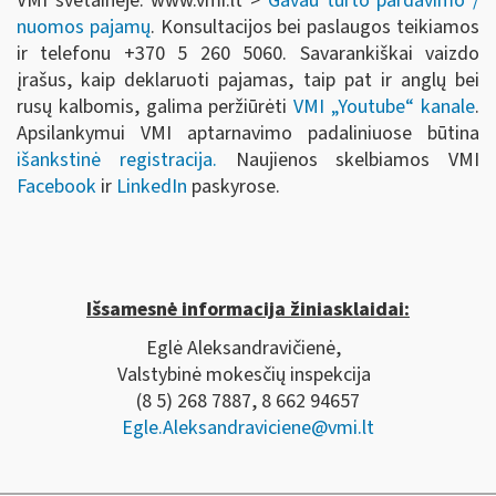
VMI svetainėje: www.vmi.lt >
Gavau turto pardavimo /
nuomos pajamų
. Konsultacijos bei paslaugos teikiamos
ir telefonu +370 5 260 5060. Savarankiškai vaizdo
įrašus, kaip deklaruoti pajamas, taip pat ir anglų bei
rusų kalbomis, galima peržiūrėti
VMI „Youtube“ kanale
.
Apsilankymui VMI aptarnavimo padaliniuose būtina
išankstinė registracija.
Naujienos skelbiamos VMI
Facebook
ir
LinkedIn
paskyrose.
Išsamesnė informacija žiniasklaidai:
Eglė Aleksandravičienė,
Valstybinė mokesčių inspekcija
(8 5) 268 7887, 8 662 94657
Egle.Aleksandraviciene@vmi.lt