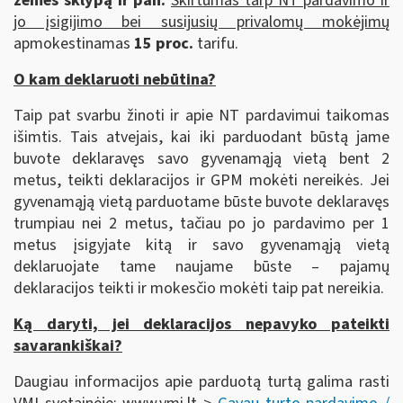
žemės sklypą ir pan.
S
kirtumas tarp NT pardavimo ir
jo įsigijimo bei susijusių privalomų mokėjimų
apmokestinamas
15 proc.
tarifu.
O kam deklaruoti nebūtina?
Taip pat svarbu žinoti ir apie NT pardavimui taikomas
išimtis. Tais atvejais, kai iki parduodant būstą jame
buvote deklaravęs savo gyvenamąją vietą bent 2
metus, teikti deklaracijos ir GPM mokėti nereikės. Jei
gyvenamąją vietą parduotame būste buvote deklaravęs
trumpiau nei 2 metus, tačiau po jo pardavimo per 1
metus įsigyjate kitą ir savo gyvenamąją vietą
deklaruojate tame naujame būste – pajamų
deklaracijos teikti ir mokesčio mokėti taip pat nereikia.
Ką daryti, jei deklaracijos nepavyko pateikti
savarankiškai?
Daugiau informacijos apie parduotą turtą galima rasti