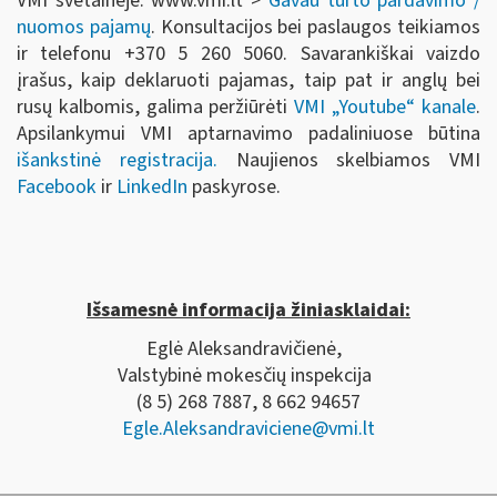
VMI svetainėje: www.vmi.lt >
Gavau turto pardavimo /
nuomos pajamų
. Konsultacijos bei paslaugos teikiamos
ir telefonu +370 5 260 5060. Savarankiškai vaizdo
įrašus, kaip deklaruoti pajamas, taip pat ir anglų bei
rusų kalbomis, galima peržiūrėti
VMI „Youtube“ kanale
.
Apsilankymui VMI aptarnavimo padaliniuose būtina
išankstinė registracija.
Naujienos skelbiamos VMI
Facebook
ir
LinkedIn
paskyrose.
Išsamesnė informacija žiniasklaidai:
Eglė Aleksandravičienė,
Valstybinė mokesčių inspekcija
(8 5) 268 7887, 8 662 94657
Egle.Aleksandraviciene@vmi.lt