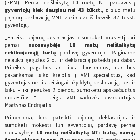
(GPM). Pernai neišlaikytą 10 metų NT pardavusių
gyventojų kiek daugiau nei 43 tūkst.
, o šiuo metu
pajamų deklaracijų VMI laukia dar iš beveik 32 tūkst.
gyventojų.
„Pateikti pajamų deklaracijas ir sumokėti mokestį turi
pernai
nuosavybėje
10 metų neišlaikytą
nekilnojamąjį turtą
pardavę gyventojai. Raginame
nelaukti gegužės 2 d. ir deklaraciją pateikti jau dabar.
Prireikus pagalbos ar kilus klausimams, dar bus
pakankamai laiko kreiptis į VMI specialistus, kad
gyventojas ne tik teisingai užpildytų deklaraciją, bet ir
laiku – iki gegužės 2 dienos, sumokėtų apskaičiuotus
mokesčius “, – teigia VMI vadovės pavaduotojas
Martynas Endrijaitis.
Primenama, kad pateikti pajamų deklaracijas ir
sumokėti mokestį turi gyventojai, pardavę pernai
nuosavybėje
10 metų neišlaikytą NT: butą, namą,