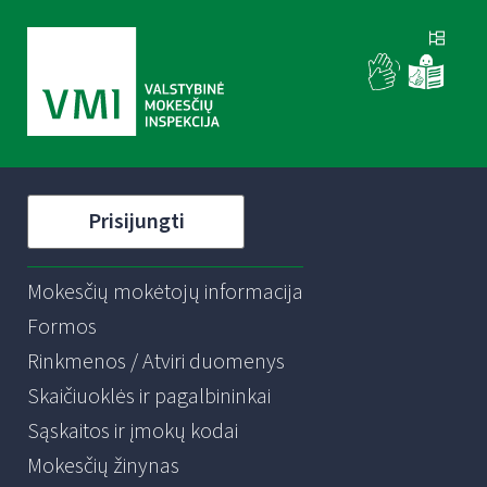
Prisijungti
Mokesčių mokėtojų informacija
Formos
Rinkmenos / Atviri duomenys
Skaičiuoklės ir pagalbininkai
Sąskaitos ir įmokų kodai
Mokesčių žinynas