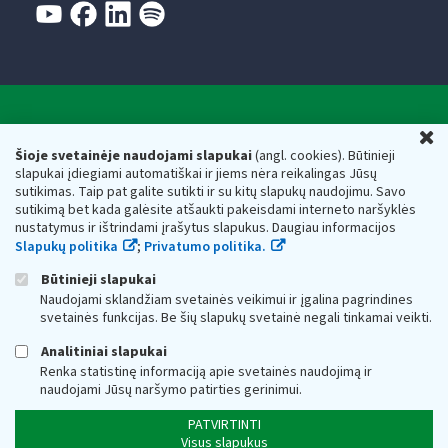
Valstybinė mokesčių inspekcija prie Lietuvos
U
Respublikos finansų ministerijos
Šioje svetainėje naudojami slapukai
(angl. cookies). Būtinieji
slapukai įdiegiami automatiškai ir jiems nėra reikalingas Jūsų
Biudžetinė įstaiga. Juridinio asmens kodas — 188659752,
sutikimas. Taip pat galite sutikti ir su kitų slapukų naudojimu. Savo
adresas: Vasario 16-osios g. 14, 01107 Vilnius, Lietuva, el.paštas:
sutikimą bet kada galėsite atšaukti pakeisdami interneto naršyklės
vmi@vmi.lt
, E. pristatymo dėžutės adresas 188659752
nustatymus ir ištrindami įrašytus slapukus. Daugiau informacijos
Duomenys apie Valstybinę mokesčių inspekciją prie Lietuvos
Slapukų politika
;
Privatumo politika.
Respublikos finansų ministerijos kaupiami ir saugomi Juridinių
asmenų registre
Būtinieji slapukai
Naudojami sklandžiam svetainės veikimui ir įgalina pagrindines
svetainės funkcijas. Be šių slapukų svetainė negali tinkamai veikti.
Analitiniai slapukai
Renka statistinę informaciją apie svetainės naudojimą ir
naudojami Jūsų naršymo patirties gerinimui.
PATVIRTINTI
Visus slapukus