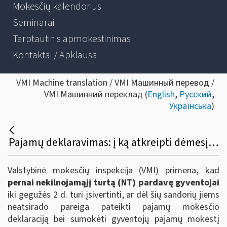
Mokesčių kalendorius
Seminarai
Tarptautinis apmokestinimas
Kontaktai / Apklausa
VMI Machine translation / VMI Машинный перевод /
VMI Машинний переклад (
English
,
Русский
,
Українська
)
Pajamų deklaravimas: į ką atkreipti dėmesį pernai pardavus NT?
Valstybinė mokesčių inspekcija (VMI) primena, kad
pernai nekilnojamąjį turtą (NT) pardavę gyventojai
iki gegužės 2 d. turi įsivertinti, ar dėl šių sandorių jiems
neatsirado pareiga pateikti pajamų mokesčio
deklaraciją bei sumokėti gyventojų pajamų mokestį