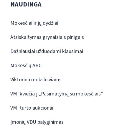
NAUDINGA
Mokesčiai ir jų dydžiai
Atsiskaitymas grynaisiais pinigais
Dažniausiai užduodami klausimai
Mokesčių ABC
Viktorina moksleiviams
VMI kviečia į „Pasimatymą su mokesčiais“
VMI turto aukcionai
Įmonių VDU palyginimas