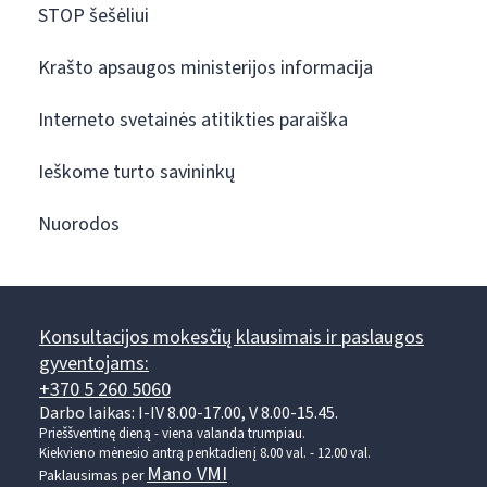
STOP šešėliui
Krašto apsaugos ministerijos informacija
Interneto svetainės atitikties paraiška
Ieškome turto savininkų
Nuorodos
Konsultacijos mokesčių klausimais ir paslaugos
gyventojams:
+370 5 260 5060
Darbo laikas: I-IV 8.00-17.00, V 8.00-15.45.
Prieššventinę dieną - viena valanda trumpiau.
Kiekvieno mėnesio antrą penktadienį 8.00 val. - 12.00 val.
Mano VMI
Paklausimas per