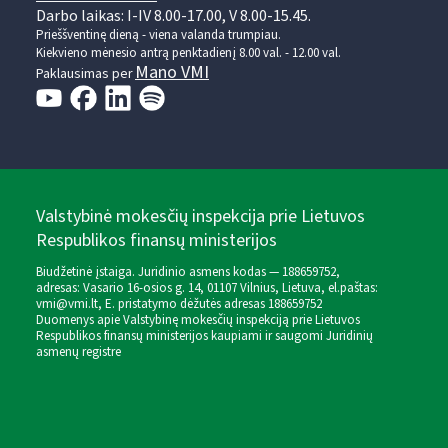
Darbo laikas: I-IV 8.00-17.00, V 8.00-15.45.
Prieššventinę dieną - viena valanda trumpiau.
Kiekvieno mėnesio antrą penktadienį 8.00 val. - 12.00 val.
Mano VMI
Paklausimas per
Valstybinė mokesčių inspekcija prie Lietuvos
Respublikos finansų ministerijos
Biudžetinė įstaiga. Juridinio asmens kodas — 188659752,
adresas: Vasario 16-osios g. 14, 01107 Vilnius, Lietuva, el.paštas:
vmi@vmi.lt
, E. pristatymo dėžutės adresas 188659752
Duomenys apie Valstybinę mokesčių inspekciją prie Lietuvos
Respublikos finansų ministerijos kaupiami ir saugomi Juridinių
asmenų registre