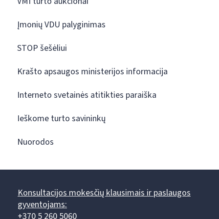
VMI turto aukcionai
Įmonių VDU palyginimas
STOP šešėliui
Krašto apsaugos ministerijos informacija
Interneto svetainės atitikties paraiška
Ieškome turto savininkų
Nuorodos
Konsultacijos mokesčių klausimais ir paslaugos
gyventojams:
+370 5 260 5060