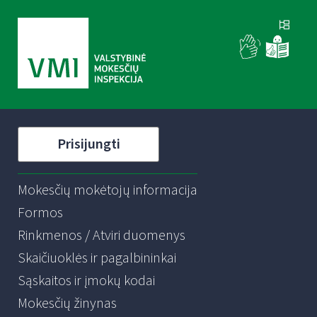
Prisijungti
Mokesčių mokėtojų informacija
Formos
Rinkmenos / Atviri duomenys
Skaičiuoklės ir pagalbininkai
Sąskaitos ir įmokų kodai
Mokesčių žinynas