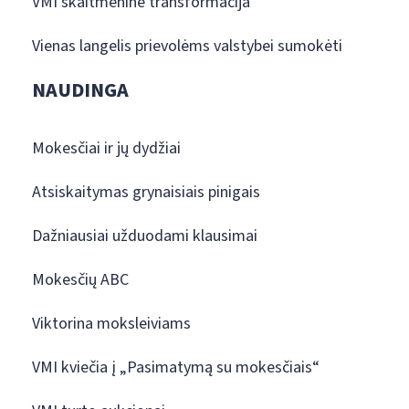
VMI skaitmeninė transformacija
Vienas langelis prievolėms valstybei sumokėti
NAUDINGA
Mokesčiai ir jų dydžiai
Atsiskaitymas grynaisiais pinigais
Dažniausiai užduodami klausimai
Mokesčių ABC
Viktorina moksleiviams
VMI kviečia į „Pasimatymą su mokesčiais“