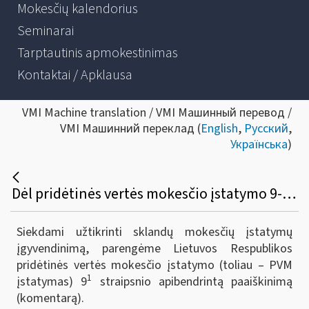
Mokesčių kalendorius
Seminarai
Tarptautinis apmokestinimas
Kontaktai / Apklausa
VMI Machine translation / VMI Машинный перевод /
VMI Машинний переклад (
English
,
Русский
,
Українська
)
Dėl pridėtinės vertės mokesčio įstatymo 9-1 straipsnio apibendrinto paaiškinimo (komentaro)
Siekdami užtikrinti sklandų mokesčių įstatymų
įgyvendinimą, parengėme Lietuvos Respublikos
pridėtinės vertės mokesčio įstatymo (toliau – PVM
1
įstatymas) 9
straipsnio apibendrintą paaiškinimą
(komentarą).