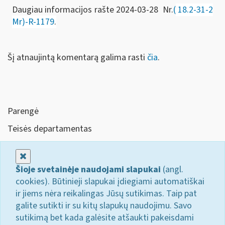
Daugiau informacijos rašte 2024-03-28 Nr.
(
18.2-31-2
Mr)-R-1179
.
Šį atnaujintą komentarą galima rasti
čia
.
Parengė
Teisės departamentas
Uždaryti
Šioje svetainėje naudojami slapukai
(angl.
cookies). Būtinieji slapukai įdiegiami automatiškai
ir jiems nėra reikalingas Jūsų sutikimas. Taip pat
galite sutikti ir su kitų slapukų naudojimu. Savo
sutikimą bet kada galėsite atšaukti pakeisdami