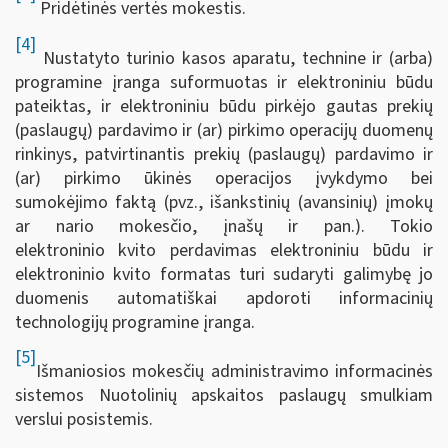
Pridėtinės vertės mokestis.
[4]
Nustatyto turinio kasos aparatu, technine ir (arba)
programine įranga suformuotas ir elektroniniu būdu
pateiktas, ir elektroniniu būdu pirkėjo gautas prekių
(paslaugų) pardavimo ir (ar) pirkimo operacijų duomenų
rinkinys, patvirtinantis prekių (paslaugų) pardavimo ir
(ar) pirkimo ūkinės operacijos įvykdymo bei
sumokėjimo faktą (pvz., išankstinių (avansinių) įmokų
ar nario mokesčio, įnašų ir pan.). Tokio
elektroninio kvito perdavimas elektroniniu būdu ir
elektroninio kvito formatas turi sudaryti galimybę jo
duomenis automatiškai apdoroti informacinių
technologijų programine įranga.
[5]
Išmaniosios mokesčių administravimo informacinės
sistemos Nuotolinių apskaitos paslaugų smulkiam
verslui posistemis.