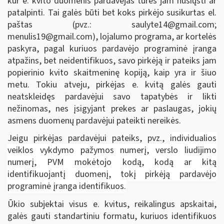
kur e. kvito duomenis pardavėjas turės jam nusiųsti ar
patalpinti. Tai galės būti bet koks pirkėjo susikurtas el.
paštas (pvz.:
saulyte14@gmail.com
;
menulis19@gmail.com
), lojalumo programa, ar kortelės
paskyra, pagal kuriuos pardavėjo programinė įranga
atpažins, bet neidentifikuos, savo pirkėją ir pateiks jam
popierinio kvito skaitmeninę kopiją, kaip yra ir šiuo
metu. Tokiu atveju, pirkėjas e. kvitą galės gauti
neatskleidęs pardavėjui savo tapatybės ir likti
nežinomas, nes įsigyjant prekes ar paslaugas, jokių
asmens duomenų pardavėjui pateikti nereikės.
Jeigu pirkėjas pardavėjui pateiks, pvz.,
individualios
veiklos vykdymo pažymos numerį, verslo liudijimo
numerį, PVM mokėtojo kodą, kodą ar kitą
identifikuojantį duomenį, tokį pirkėją pardavėjo
programinė įranga identifikuos.
Ūkio subjektai visus e. kvitus, reikalingus apskaitai,
galės gauti standartiniu formatu, kuriuos identifikuos