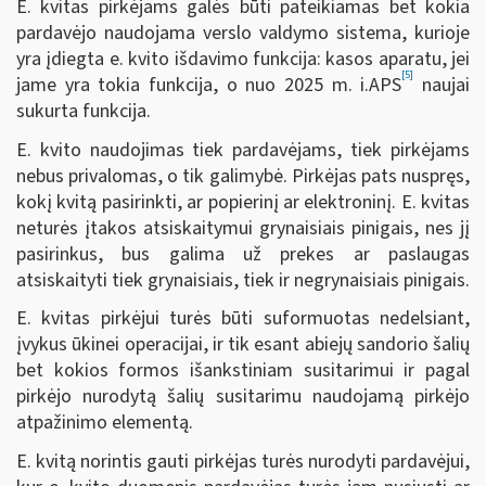
E. kvitas pirkėjams galės būti pateikiamas bet kokia
pardavėjo naudojama verslo valdymo sistema, kurioje
yra įdiegta e. kvito išdavimo funkcija: kasos aparatu, jei
[5]
jame yra tokia funkcija, o nuo 2025 m. i.APS
naujai
sukurta funkcija.
E. kvito naudojimas tiek pardavėjams, tiek pirkėjams
nebus privalomas, o tik galimybė. Pirkėjas pats nuspręs,
kokį kvitą pasirinkti, ar popierinį ar elektroninį. E. kvitas
neturės įtakos atsiskaitymui grynaisiais pinigais, nes jį
pasirinkus, bus galima už prekes ar paslaugas
atsiskaityti tiek grynaisiais, tiek ir negrynaisiais pinigais.
E. kvitas pirkėjui turės būti suformuotas nedelsiant,
įvykus ūkinei operacijai, ir tik esant abiejų sandorio šalių
bet kokios formos išankstiniam susitarimui ir pagal
pirkėjo nurodytą šalių susitarimu naudojamą pirkėjo
atpažinimo elementą.
E. kvitą norintis gauti pirkėjas turės nurodyti pardavėjui,