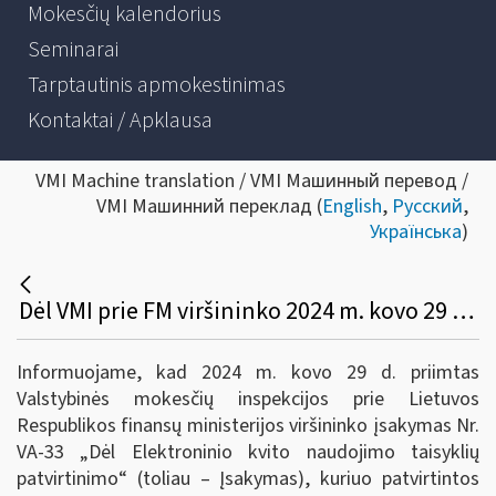
Mokesčių kalendorius
Seminarai
Tarptautinis apmokestinimas
Kontaktai / Apklausa
VMI Machine translation / VMI Машинный перевод /
VMI Машинний переклад (
English
,
Русский
,
Українська
)
Dėl VMI prie FM viršininko 2024 m. kovo 29 d. įsakymo Nr. VA-33
Informuojame, kad 2024 m. kovo 29 d. priimtas
Valstybinės mokesčių inspekcijos prie Lietuvos
Respublikos finansų ministerijos viršininko įsakymas Nr.
VA-33 „Dėl Elektroninio kvito naudojimo taisyklių
patvirtinimo“ (toliau – Įsakymas), kuriuo patvirtintos