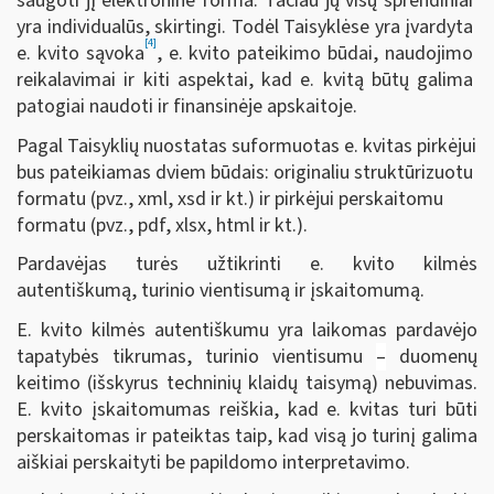
saugoti jį elektronine forma. Tačiau jų visų sprendiniai
yra individualūs, skirtingi. Todėl Taisyklėse yra įvardyta
[4]
e. kvito sąvoka
, e. kvito pateikimo būdai, naudojimo
reikalavimai ir kiti aspektai, kad e. kvitą būtų galima
patogiai naudoti ir finansinėje apskaitoje.
Pagal Taisyklių nuostatas suformuotas e. kvitas pirkėjui
bus pateikiamas dviem būdais: originaliu struktūrizuotu
formatu (pvz., xml, xsd ir kt.) ir pirkėjui perskaitomu
formatu (pvz., pdf, xlsx, html ir kt.).
Pardavėjas turės užtikrinti e. kvito kilmės
autentiškumą, turinio vientisumą ir įskaitomumą.
E. kvito kilmės autentiškumu yra laikomas pardavėjo
tapatybės tikrumas, turinio vientisumu
–
duomenų
keitimo (išskyrus techninių klaidų taisymą) nebuvimas.
E. kvito įskaitomumas reiškia, kad e. kvitas turi būti
perskaitomas ir pateiktas taip, kad visą jo turinį galima
aiškiai perskaityti be papildomo interpretavimo.