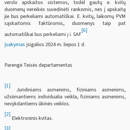
verslo apskaitos sistemos, todėl gautų e. kvitų
duomenų nereikės suvedinėti rankomis, nes į apskaitą
jie bus perkeliami automatiškai. E. kvitų, laikomų PVM
sąskaitomis faktūromis, duomenys taip pat
[6]
automatiškai
bus perkeliami į i. SAF
.
Įsakymas
įsigalios 2024 m. liepos 1 d.
Parengė Teisės departamentas
[1]
Juridiniams asmenims, fiziniams asmenims,
užsiimantiems individualia veikla, fiziniams asmenims,
nevykdantiems ūkinės veiklos.
[2]
Elektroninis kvitas.
[3]