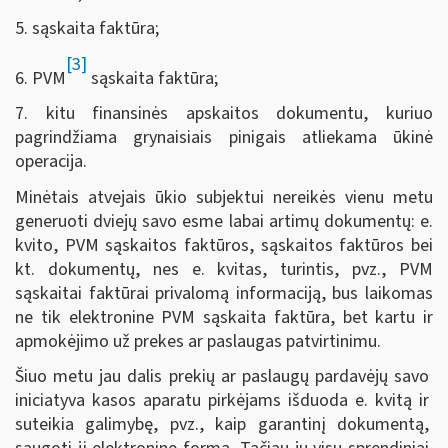
5. sąskaita faktūra;
[3]
6. PVM
sąskaita faktūra;
7. kitu finansinės apskaitos dokumentu, kuriuo
pagrindžiama grynaisiais pinigais atliekama ūkinė
operacija.
Minėtais atvejais ūkio subjektui nereikės vienu metu
generuoti dviejų savo esme labai artimų dokumentų: e.
kvito, PVM sąskaitos faktūros, sąskaitos faktūros bei
kt. dokumentų, nes e. kvitas, turintis, pvz., PVM
sąskaitai faktūrai privalomą informaciją, bus laikomas
ne tik elektronine PVM sąskaita faktūra, bet kartu ir
apmokėjimo už prekes ar paslaugas patvirtinimu.
Šiuo metu jau dalis prekių ar paslaugų pardavėjų savo
iniciatyva kasos aparatu pirkėjams išduoda e. kvitą ir
suteikia galimybę, pvz., kaip garantinį dokumentą,