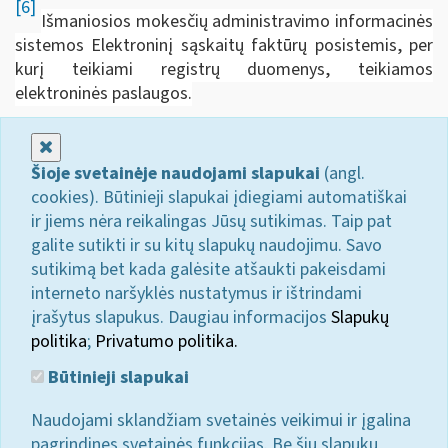
[6]
Išmaniosios mokesčių administravimo informacinės
sistemos Elektroninį sąskaitų faktūrų posistemis, per
kurį teikiami registrų duomenys, teikiamos
elektroninės paslaugos.
Uždaryti
Šioje svetainėje naudojami slapukai
(angl.
cookies). Būtinieji slapukai įdiegiami automatiškai
ir jiems nėra reikalingas Jūsų sutikimas. Taip pat
galite sutikti ir su kitų slapukų naudojimu. Savo
sutikimą bet kada galėsite atšaukti pakeisdami
interneto naršyklės nustatymus ir ištrindami
įrašytus slapukus. Daugiau informacijos
Slapukų
politika
;
Privatumo politika.
Būtinieji slapukai
Naudojami sklandžiam svetainės veikimui ir įgalina
pagrindines svetainės funkcijas. Be šių slapukų