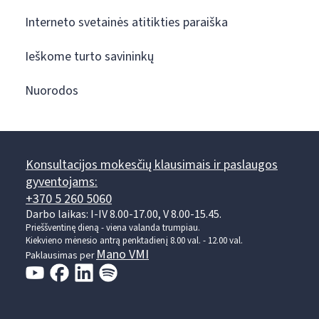
Interneto svetainės atitikties paraiška
Ieškome turto savininkų
Nuorodos
Konsultacijos mokesčių klausimais ir paslaugos
gyventojams:
+370 5 260 5060
Darbo laikas: I-IV 8.00-17.00, V 8.00-15.45.
Prieššventinę dieną - viena valanda trumpiau.
Kiekvieno mėnesio antrą penktadienį 8.00 val. - 12.00 val.
Mano VMI
Paklausimas per