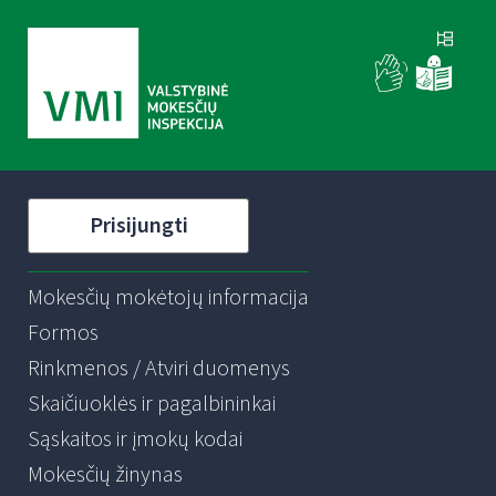
Prisijungti
Mokesčių mokėtojų informacija
Formos
Rinkmenos / Atviri duomenys
Skaičiuoklės ir pagalbininkai
Sąskaitos ir įmokų kodai
Mokesčių žinynas