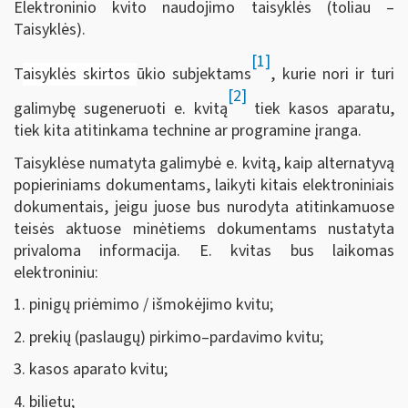
Elektroninio kvito naudojimo taisyklės (toliau –
Taisyklės).
[1]
T
aisyklės skirtos
ūkio subjektams
, kurie nori ir turi
[2]
galimybę sugeneruoti e. kvitą
tiek kasos aparatu,
tiek kita atitinkama technine ar programine įranga.
Taisyklėse numatyta galimybė e. kvitą, kaip alternatyvą
popieriniams dokumentams, laikyti kitais elektroniniais
dokumentais, jeigu juose bus nurodyta atitinkamuose
teisės aktuose minėtiems dokumentams nustatyta
privaloma informacija. E. kvitas bus laikomas
elektroniniu:
1. pinigų priėmimo / išmokėjimo kvitu;
2. prekių (paslaugų) pirkimo–pardavimo kvitu;
3. kasos aparato kvitu;
4. bilietu;