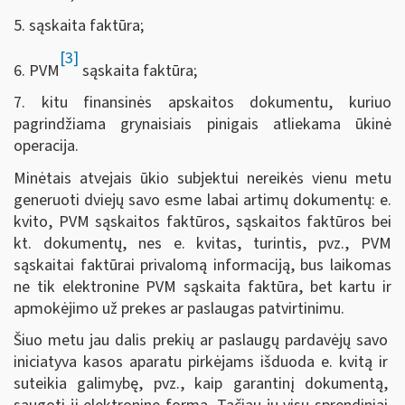
5. sąskaita faktūra;
[3]
6. PVM
sąskaita faktūra;
7. kitu finansinės apskaitos dokumentu, kuriuo
pagrindžiama grynaisiais pinigais atliekama ūkinė
operacija.
Minėtais atvejais ūkio subjektui nereikės vienu metu
generuoti dviejų savo esme labai artimų dokumentų: e.
kvito, PVM sąskaitos faktūros, sąskaitos faktūros bei
kt. dokumentų, nes e. kvitas, turintis, pvz., PVM
sąskaitai faktūrai privalomą informaciją, bus laikomas
ne tik elektronine PVM sąskaita faktūra, bet kartu ir
apmokėjimo už prekes ar paslaugas patvirtinimu.
Šiuo metu jau dalis prekių ar paslaugų pardavėjų savo
iniciatyva kasos aparatu pirkėjams išduoda e. kvitą ir
suteikia galimybę, pvz., kaip garantinį dokumentą,