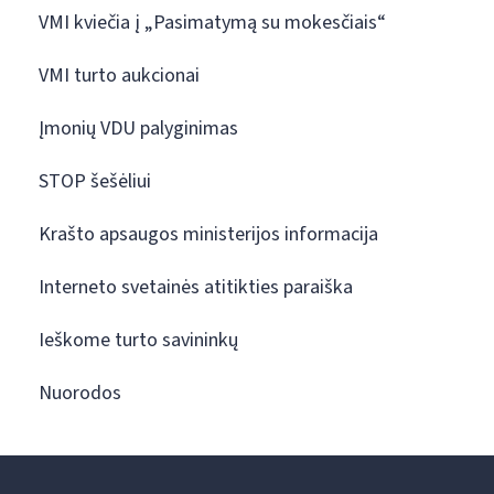
VMI kviečia į „Pasimatymą su mokesčiais“
VMI turto aukcionai
Įmonių VDU palyginimas
STOP šešėliui
Krašto apsaugos ministerijos informacija
Interneto svetainės atitikties paraiška
Ieškome turto savininkų
Nuorodos