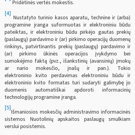
Pridėtinės vertės mokestis.
[4]
Nustatyto turinio kasos aparatu, technine ir (arba)
programine įranga suformuotas ir elektroniniu būdu
pateiktas, ir elektroniniu būdu pirkėjo gautas prekių
(paslaugų) pardavimo ir (ar) pirkimo operacijų duomenų
rinkinys, patvirtinantis prekių (paslaugų) pardavimo ir
(ar) pirkimo ūkinės operacijos įvykdymo bei
sumokėjimo faktą (pvz., išankstinių (avansinių) įmokų
ar nario mokesčio, įnašų ir pan.). Tokio
elektroninio kvito perdavimas elektroniniu būdu ir
elektroninio kvito formatas turi sudaryti galimybę jo
duomenis automatiškai apdoroti informacinių
technologijų programine įranga.
[5]
Išmaniosios mokesčių administravimo informacinės
sistemos Nuotolinių apskaitos paslaugų smulkiam
verslui posistemis.