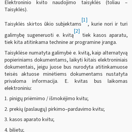
Elektroninio kvito naudojimo taisyklės (toliau –
Taisyklės).
[1]
T
aisyklės skirtos
ūkio subjektams
, kurie nori ir turi
[2]
galimybę sugeneruoti e. kvitą
tiek kasos aparatu,
tiek kita atitinkama technine ar programine įranga.
Taisyklėse numatyta galimybė e. kvitą, kaip alternatyvą
popieriniams dokumentams, laikyti kitais elektroniniais
dokumentais, jeigu juose bus nurodyta atitinkamuose
teisės aktuose minėtiems dokumentams nustatyta
privaloma informacija. E. kvitas bus laikomas
elektroniniu:
1. pinigų priėmimo / išmokėjimo kvitu;
2. prekių (paslaugų) pirkimo–pardavimo kvitu;
3. kasos aparato kvitu;
4. bilietu;