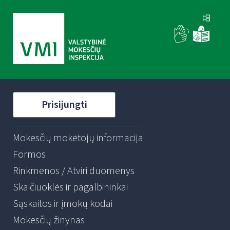
Prisijungti
Mokesčių mokėtojų informacija
Formos
Rinkmenos / Atviri duomenys
Skaičiuoklės ir pagalbininkai
Sąskaitos ir įmokų kodai
Mokesčių žinynas