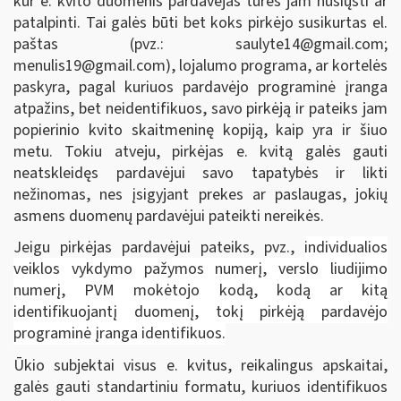
kur e. kvito duomenis pardavėjas turės jam nusiųsti ar
patalpinti. Tai galės būti bet koks pirkėjo susikurtas el.
paštas (pvz.:
saulyte14@gmail.com
;
menulis19@gmail.com
), lojalumo programa, ar kortelės
paskyra, pagal kuriuos pardavėjo programinė įranga
atpažins, bet neidentifikuos, savo pirkėją ir pateiks jam
popierinio kvito skaitmeninę kopiją, kaip yra ir šiuo
metu. Tokiu atveju, pirkėjas e. kvitą galės gauti
neatskleidęs pardavėjui savo tapatybės ir likti
nežinomas, nes įsigyjant prekes ar paslaugas, jokių
asmens duomenų pardavėjui pateikti nereikės.
Jeigu pirkėjas pardavėjui pateiks, pvz.,
individualios
veiklos vykdymo pažymos numerį, verslo liudijimo
numerį, PVM mokėtojo kodą, kodą ar kitą
identifikuojantį duomenį, tokį pirkėją pardavėjo
programinė įranga identifikuos.
Ūkio subjektai visus e. kvitus, reikalingus apskaitai,
galės gauti standartiniu formatu, kuriuos identifikuos