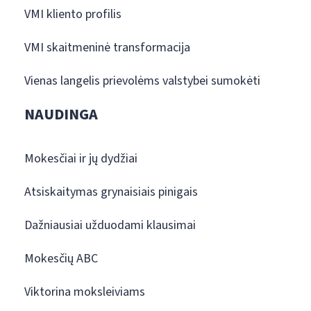
VMI kliento profilis
VMI skaitmeninė transformacija
Vienas langelis prievolėms valstybei sumokėti
NAUDINGA
Mokesčiai ir jų dydžiai
Atsiskaitymas grynaisiais pinigais
Dažniausiai užduodami klausimai
Mokesčių ABC
Viktorina moksleiviams