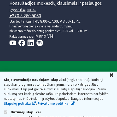
Konsultacijos mokesčių klausimais ir paslaugos
gyventojams:
+370 5 260 5060
Darbo laikas: I-IV 8.00-17.00, V 8.00-15.45.
Prieššventinę dieną - viena valanda trumpiau.
Kiekvieno mėnesio antrą penktadienį 8.00 val. - 12.00 val.
Mano VMI
Paklausimas per
Valstybinė mokesčių inspekcija prie Lietuvos
U
Respublikos finansų ministerijos
Šioje svetainėje naudojami slapukai
(angl. cookies). Būtinieji
slapukai įdiegiami automatiškai ir jiems nėra reikalingas Jūsų
Biudžetinė įstaiga. Juridinio asmens kodas — 188659752,
sutikimas. Taip pat galite sutikti ir su kitų slapukų naudojimu. Savo
adresas: Vasario 16-osios g. 14, 01107 Vilnius, Lietuva, el.paštas:
sutikimą bet kada galėsite atšaukti pakeisdami interneto naršyklės
vmi@vmi.lt
, E. pristatymo dėžutės adresas 188659752
nustatymus ir ištrindami įrašytus slapukus. Daugiau informacijos
Duomenys apie Valstybinę mokesčių inspekciją prie Lietuvos
Slapukų politika
;
Privatumo politika.
Respublikos finansų ministerijos kaupiami ir saugomi Juridinių
asmenų registre
Būtinieji slapukai