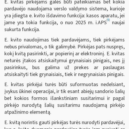
E. kvitas pirkėjams galės būti pateikiamas bet kokia
pardavėjo naudojama verslo valdymo sistema, kurioje
yra įdiegta e. kvito išdavimo funkcija: kasos aparatu, jei
[5]
jame yra tokia funkcija, o nuo 2025 m. i.APS
naujai
sukurta funkcija.
E. kvito naudojimas tiek pardavėjams, tiek pirkėjams
nebus privalomas, o tik galimybė. Pirkėjas pats nuspręs,
kokį kvitą pasirinkti, ar popierinį ar elektroninį. E. kvitas
neturės įtakos atsiskaitymui grynaisiais pinigais, nes jį
pasirinkus, bus galima už prekes ar paslaugas
atsiskaityti tiek grynaisiais, tiek ir negrynaisiais pinigais.
E. kvitas pirkėjui turės būti suformuotas nedelsiant,
įvykus ūkinei operacijai, ir tik esant abiejų sandorio šalių
bet kokios formos išankstiniam susitarimui ir pagal
pirkėjo nurodytą šalių susitarimu naudojamą pirkėjo
atpažinimo elementą.
E. kvitą norintis gauti pirkėjas turės nurodyti pardavėjui,