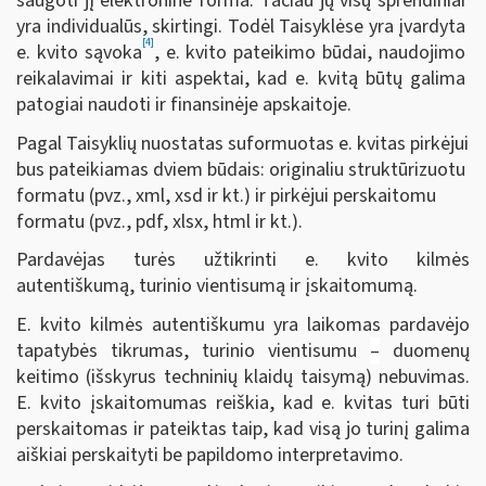
saugoti jį elektronine forma. Tačiau jų visų sprendiniai
yra individualūs, skirtingi. Todėl Taisyklėse yra įvardyta
[4]
e. kvito sąvoka
, e. kvito pateikimo būdai, naudojimo
reikalavimai ir kiti aspektai, kad e. kvitą būtų galima
patogiai naudoti ir finansinėje apskaitoje.
Pagal Taisyklių nuostatas suformuotas e. kvitas pirkėjui
bus pateikiamas dviem būdais: originaliu struktūrizuotu
formatu (pvz., xml, xsd ir kt.) ir pirkėjui perskaitomu
formatu (pvz., pdf, xlsx, html ir kt.).
Pardavėjas turės užtikrinti e. kvito kilmės
autentiškumą, turinio vientisumą ir įskaitomumą.
E. kvito kilmės autentiškumu yra laikomas pardavėjo
tapatybės tikrumas, turinio vientisumu
–
duomenų
keitimo (išskyrus techninių klaidų taisymą) nebuvimas.
E. kvito įskaitomumas reiškia, kad e. kvitas turi būti
perskaitomas ir pateiktas taip, kad visą jo turinį galima
aiškiai perskaityti be papildomo interpretavimo.