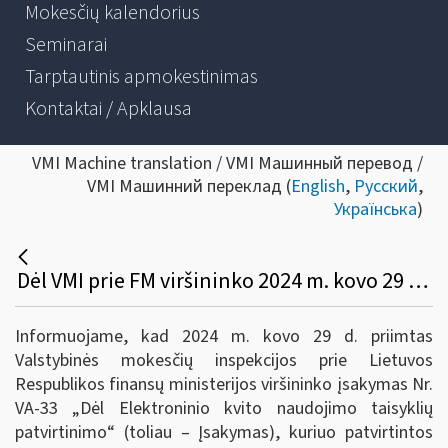
Mokesčių kalendorius
Seminarai
Tarptautinis apmokestinimas
Kontaktai / Apklausa
VMI Machine translation / VMI Машинный перевод /
VMI Машинний переклад (
English
,
Русский
,
Українська
)
Dėl VMI prie FM viršininko 2024 m. kovo 29 d. įsakymo Nr. VA-33
Informuojame, kad 2024 m. kovo 29 d. priimtas
Valstybinės mokesčių inspekcijos prie Lietuvos
Respublikos finansų ministerijos viršininko įsakymas Nr.
VA-33 „Dėl Elektroninio kvito naudojimo taisyklių
patvirtinimo“ (toliau – Įsakymas), kuriuo patvirtintos