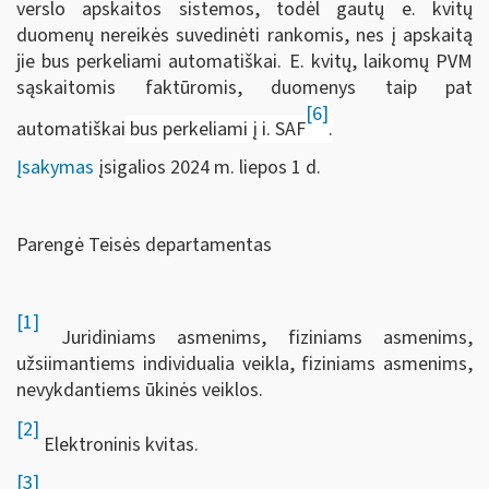
verslo apskaitos sistemos, todėl gautų e. kvitų
duomenų nereikės suvedinėti rankomis, nes į apskaitą
jie bus perkeliami automatiškai. E. kvitų, laikomų PVM
sąskaitomis faktūromis, duomenys taip pat
[6]
automatiškai
bus perkeliami į i. SAF
.
Įsakymas
įsigalios 2024 m. liepos 1 d.
Parengė Teisės departamentas
[1]
Juridiniams asmenims, fiziniams asmenims,
užsiimantiems individualia veikla, fiziniams asmenims,
nevykdantiems ūkinės veiklos.
[2]
Elektroninis kvitas.
[3]