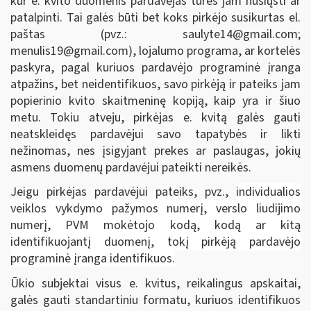
kur e. kvito duomenis pardavėjas turės jam nusiųsti ar
patalpinti. Tai galės būti bet koks pirkėjo susikurtas el.
paštas (pvz.:
saulyte14@gmail.com
;
menulis19@gmail.com
), lojalumo programa, ar kortelės
paskyra, pagal kuriuos pardavėjo programinė įranga
atpažins, bet neidentifikuos, savo pirkėją ir pateiks jam
popierinio kvito skaitmeninę kopiją, kaip yra ir šiuo
metu. Tokiu atveju, pirkėjas e. kvitą galės gauti
neatskleidęs pardavėjui savo tapatybės ir likti
nežinomas, nes įsigyjant prekes ar paslaugas, jokių
asmens duomenų pardavėjui pateikti nereikės.
Jeigu pirkėjas pardavėjui pateiks, pvz.,
individualios
veiklos vykdymo pažymos numerį, verslo liudijimo
numerį, PVM mokėtojo kodą, kodą ar kitą
identifikuojantį duomenį, tokį pirkėją pardavėjo
programinė įranga identifikuos.
Ūkio subjektai visus e. kvitus, reikalingus apskaitai,
galės gauti standartiniu formatu, kuriuos identifikuos