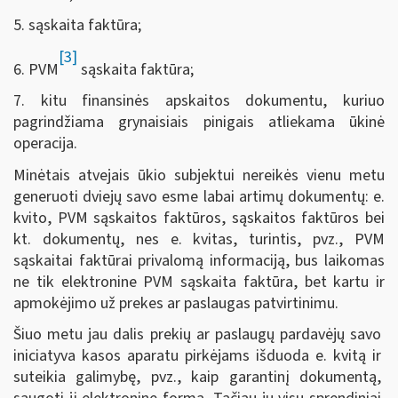
5. sąskaita faktūra;
[3]
6. PVM
sąskaita faktūra;
7. kitu finansinės apskaitos dokumentu, kuriuo
pagrindžiama grynaisiais pinigais atliekama ūkinė
operacija.
Minėtais atvejais ūkio subjektui nereikės vienu metu
generuoti dviejų savo esme labai artimų dokumentų: e.
kvito, PVM sąskaitos faktūros, sąskaitos faktūros bei
kt. dokumentų, nes e. kvitas, turintis, pvz., PVM
sąskaitai faktūrai privalomą informaciją, bus laikomas
ne tik elektronine PVM sąskaita faktūra, bet kartu ir
apmokėjimo už prekes ar paslaugas patvirtinimu.
Šiuo metu jau dalis prekių ar paslaugų pardavėjų savo
iniciatyva kasos aparatu pirkėjams išduoda e. kvitą ir
suteikia galimybę, pvz., kaip garantinį dokumentą,