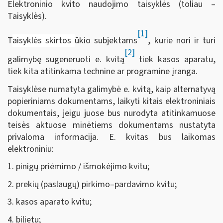
Elektroninio kvito naudojimo taisyklės (toliau –
Taisyklės).
[1]
T
aisyklės skirtos
ūkio subjektams
, kurie nori ir turi
[2]
galimybę sugeneruoti e. kvitą
tiek kasos aparatu,
tiek kita atitinkama technine ar programine įranga.
Taisyklėse numatyta galimybė e. kvitą, kaip alternatyvą
popieriniams dokumentams, laikyti kitais elektroniniais
dokumentais, jeigu juose bus nurodyta atitinkamuose
teisės aktuose minėtiems dokumentams nustatyta
privaloma informacija. E. kvitas bus laikomas
elektroniniu:
1. pinigų priėmimo / išmokėjimo kvitu;
2. prekių (paslaugų) pirkimo–pardavimo kvitu;
3. kasos aparato kvitu;
4. bilietu;