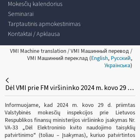
Mokesčių kalendorius
Seminarai
Tarptautinis apmokestinimas
Kontaktai / Apklausa
VMI Machine translation / VMI Машинный перевод /
VMI Машинний переклад (
English
,
Русский
,
Українська
)
Dėl VMI prie FM viršininko 2024 m. kovo 29 d. įsakymo Nr. VA-33
Informuojame, kad 2024 m. kovo 29 d. priimtas
Valstybinės mokesčių inspekcijos prie Lietuvos
Respublikos finansų ministerijos viršininko įsakymas Nr.
VA-33 „Dėl Elektroninio kvito naudojimo taisyklių
patvirtinimo“ (toliau – Įsakymas), kuriuo patvirtintos