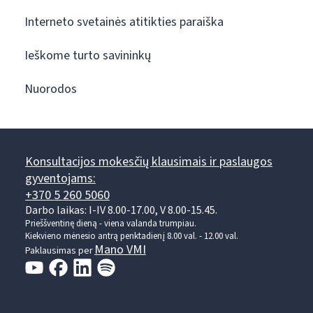
Interneto svetainės atitikties paraiška
Ieškome turto savininkų
Nuorodos
Konsultacijos mokesčių klausimais ir paslaugos
gyventojams:
+370 5 260 5060
Darbo laikas: I-IV 8.00-17.00, V 8.00-15.45.
Prieššventinę dieną - viena valanda trumpiau.
Kiekvieno mėnesio antrą penktadienį 8.00 val. - 12.00 val.
Mano VMI
Paklausimas per