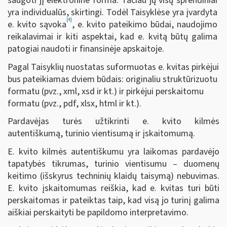
saugoti jį elektronine forma. Tačiau jų visų sprendiniai
yra individualūs, skirtingi. Todėl Taisyklėse yra įvardyta
[4]
e. kvito sąvoka
, e. kvito pateikimo būdai, naudojimo
reikalavimai ir kiti aspektai, kad e. kvitą būtų galima
patogiai naudoti ir finansinėje apskaitoje.
Pagal Taisyklių nuostatas suformuotas e. kvitas pirkėjui
bus pateikiamas dviem būdais: originaliu struktūrizuotu
formatu (pvz., xml, xsd ir kt.) ir pirkėjui perskaitomu
formatu (pvz., pdf, xlsx, html ir kt.).
Pardavėjas turės užtikrinti e. kvito kilmės
autentiškumą, turinio vientisumą ir įskaitomumą.
E. kvito kilmės autentiškumu yra laikomas pardavėjo
tapatybės tikrumas, turinio vientisumu
–
duomenų
keitimo (išskyrus techninių klaidų taisymą) nebuvimas.
E. kvito įskaitomumas reiškia, kad e. kvitas turi būti
perskaitomas ir pateiktas taip, kad visą jo turinį galima
aiškiai perskaityti be papildomo interpretavimo.