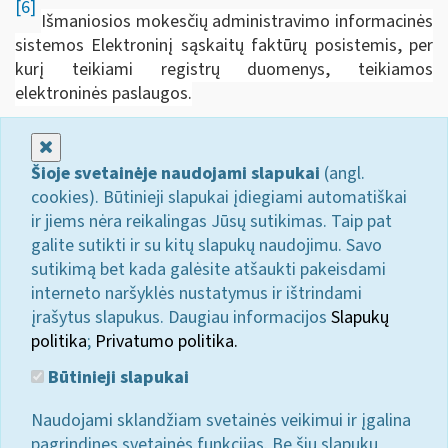
[6]
Išmaniosios mokesčių administravimo informacinės
sistemos Elektroninį sąskaitų faktūrų posistemis, per
kurį teikiami registrų duomenys, teikiamos
elektroninės paslaugos.
Uždaryti
Šioje svetainėje naudojami slapukai
(angl.
cookies). Būtinieji slapukai įdiegiami automatiškai
ir jiems nėra reikalingas Jūsų sutikimas. Taip pat
galite sutikti ir su kitų slapukų naudojimu. Savo
sutikimą bet kada galėsite atšaukti pakeisdami
interneto naršyklės nustatymus ir ištrindami
įrašytus slapukus. Daugiau informacijos
Slapukų
politika
;
Privatumo politika.
Būtinieji slapukai
Naudojami sklandžiam svetainės veikimui ir įgalina
pagrindines svetainės funkcijas. Be šių slapukų