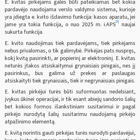
E. kvitas pirkėjams galės būti pateikiamas bet kokia
pardavėjo naudojama verslo valdymo sistema, kurioje
yra įdiegta e. kvito išdavimo funkcija: kasos aparatu, jei
[5]
jame yra tokia funkcija, o nuo 2025 m. i.APS
naujai
sukurta funkcija.
E. kvito naudojimas tiek pardavėjams, tiek pirkėjams
nebus privalomas, o tik galimybė. Pirkėjas pats nuspręs,
kokį kvitą pasirinkti, ar popierinį ar elektroninį. E. kvitas
neturės įtakos atsiskaitymui grynaisiais pinigais, nes jį
pasirinkus, bus galima už prekes ar paslaugas
atsiskaityti tiek grynaisiais, tiek ir negrynaisiais pinigais.
E. kvitas pirkėjui turės būti suformuotas nedelsiant,
įvykus ūkinei operacijai, ir tik esant abiejų sandorio šalių
bet kokios formos išankstiniam susitarimui ir pagal
pirkėjo nurodytą šalių susitarimu naudojamą pirkėjo
atpažinimo elementą.
E. kvitą norintis gauti pirkėjas turės nurodyti pardavėjui,