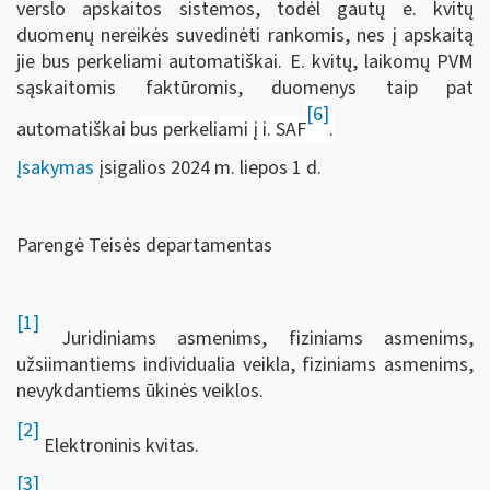
verslo apskaitos sistemos, todėl gautų e. kvitų
duomenų nereikės suvedinėti rankomis, nes į apskaitą
jie bus perkeliami automatiškai. E. kvitų, laikomų PVM
sąskaitomis faktūromis, duomenys taip pat
[6]
automatiškai
bus perkeliami į i. SAF
.
Įsakymas
įsigalios 2024 m. liepos 1 d.
Parengė Teisės departamentas
[1]
Juridiniams asmenims, fiziniams asmenims,
užsiimantiems individualia veikla, fiziniams asmenims,
nevykdantiems ūkinės veiklos.
[2]
Elektroninis kvitas.
[3]