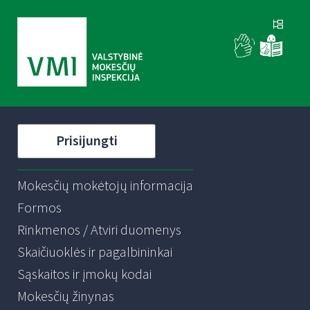
Prisijungti
Mokesčių mokėtojų informacija
Formos
Rinkmenos / Atviri duomenys
Skaičiuoklės ir pagalbininkai
Sąskaitos ir įmokų kodai
Mokesčių žinynas