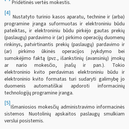
Pridėtinės vertės mokestis.
[4]
Nustatyto turinio kasos aparatu, technine ir (arba)
programine įranga suformuotas ir elektroniniu būdu
pateiktas, ir elektroniniu būdu pirkėjo gautas prekių
(paslaugų) pardavimo ir (ar) pirkimo operacijų duomenų
rinkinys, patvirtinantis prekių (paslaugų) pardavimo ir
(ar) pirkimo ūkinės operacijos įvykdymo bei
sumokėjimo faktą (pvz., išankstinių (avansinių) įmokų
ar nario mokesčio, įnašų ir pan.). Tokio
elektroninio kvito perdavimas elektroniniu būdu ir
elektroninio kvito formatas turi sudaryti galimybę jo
duomenis automatiškai apdoroti informacinių
technologijų programine įranga.
[5]
Išmaniosios mokesčių administravimo informacinės
sistemos Nuotolinių apskaitos paslaugų smulkiam
verslui posistemis.