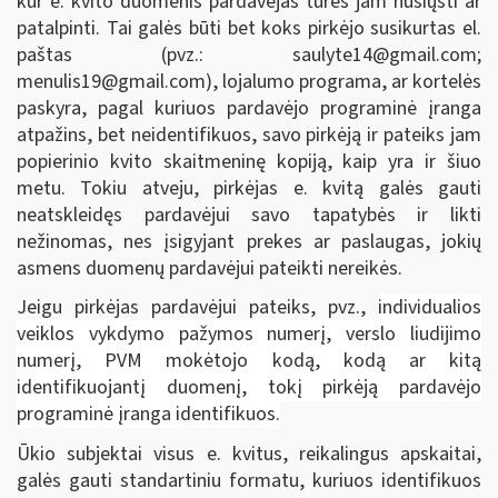
kur e. kvito duomenis pardavėjas turės jam nusiųsti ar
patalpinti. Tai galės būti bet koks pirkėjo susikurtas el.
paštas (pvz.:
saulyte14@gmail.com
;
menulis19@gmail.com
), lojalumo programa, ar kortelės
paskyra, pagal kuriuos pardavėjo programinė įranga
atpažins, bet neidentifikuos, savo pirkėją ir pateiks jam
popierinio kvito skaitmeninę kopiją, kaip yra ir šiuo
metu. Tokiu atveju, pirkėjas e. kvitą galės gauti
neatskleidęs pardavėjui savo tapatybės ir likti
nežinomas, nes įsigyjant prekes ar paslaugas, jokių
asmens duomenų pardavėjui pateikti nereikės.
Jeigu pirkėjas pardavėjui pateiks, pvz.,
individualios
veiklos vykdymo pažymos numerį, verslo liudijimo
numerį, PVM mokėtojo kodą, kodą ar kitą
identifikuojantį duomenį, tokį pirkėją pardavėjo
programinė įranga identifikuos.
Ūkio subjektai visus e. kvitus, reikalingus apskaitai,
galės gauti standartiniu formatu, kuriuos identifikuos