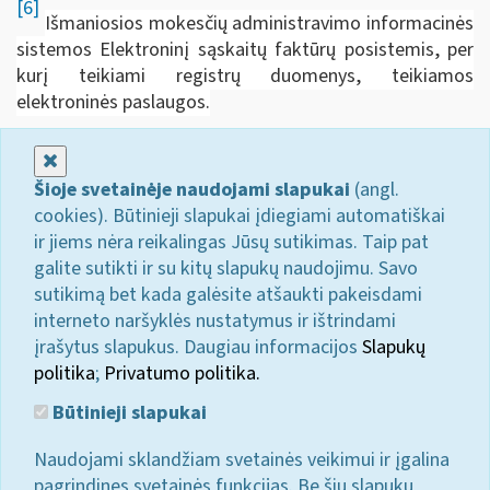
[6]
Išmaniosios mokesčių administravimo informacinės
sistemos Elektroninį sąskaitų faktūrų posistemis, per
kurį teikiami registrų duomenys, teikiamos
elektroninės paslaugos.
Uždaryti
Šioje svetainėje naudojami slapukai
(angl.
cookies). Būtinieji slapukai įdiegiami automatiškai
ir jiems nėra reikalingas Jūsų sutikimas. Taip pat
galite sutikti ir su kitų slapukų naudojimu. Savo
sutikimą bet kada galėsite atšaukti pakeisdami
interneto naršyklės nustatymus ir ištrindami
įrašytus slapukus. Daugiau informacijos
Slapukų
politika
;
Privatumo politika.
Būtinieji slapukai
Naudojami sklandžiam svetainės veikimui ir įgalina
pagrindines svetainės funkcijas. Be šių slapukų