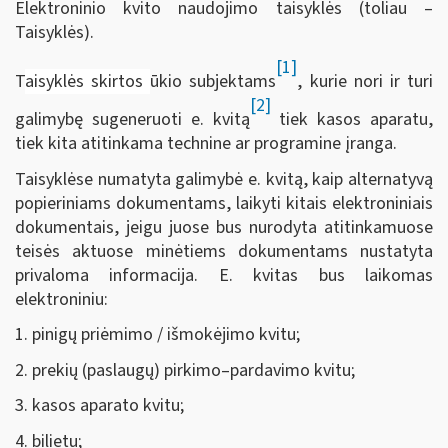
Elektroninio kvito naudojimo taisyklės (toliau –
Taisyklės).
[1]
T
aisyklės skirtos
ūkio subjektams
, kurie nori ir turi
[2]
galimybę sugeneruoti e. kvitą
tiek kasos aparatu,
tiek kita atitinkama technine ar programine įranga.
Taisyklėse numatyta galimybė e. kvitą, kaip alternatyvą
popieriniams dokumentams, laikyti kitais elektroniniais
dokumentais, jeigu juose bus nurodyta atitinkamuose
teisės aktuose minėtiems dokumentams nustatyta
privaloma informacija. E. kvitas bus laikomas
elektroniniu:
1. pinigų priėmimo / išmokėjimo kvitu;
2. prekių (paslaugų) pirkimo–pardavimo kvitu;
3. kasos aparato kvitu;
4. bilietu;