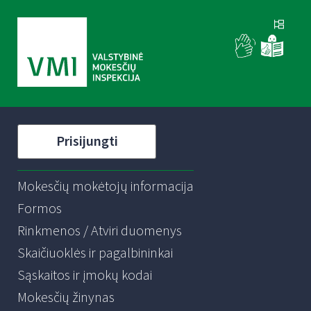
Prisijungti
Mokesčių mokėtojų informacija
Formos
Rinkmenos / Atviri duomenys
Skaičiuoklės ir pagalbininkai
Sąskaitos ir įmokų kodai
Mokesčių žinynas