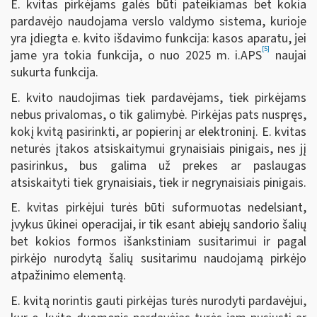
E. kvitas pirkėjams galės būti pateikiamas bet kokia
pardavėjo naudojama verslo valdymo sistema, kurioje
yra įdiegta e. kvito išdavimo funkcija: kasos aparatu, jei
[5]
jame yra tokia funkcija, o nuo 2025 m. i.APS
naujai
sukurta funkcija.
E. kvito naudojimas tiek pardavėjams, tiek pirkėjams
nebus privalomas, o tik galimybė. Pirkėjas pats nuspręs,
kokį kvitą pasirinkti, ar popierinį ar elektroninį. E. kvitas
neturės įtakos atsiskaitymui grynaisiais pinigais, nes jį
pasirinkus, bus galima už prekes ar paslaugas
atsiskaityti tiek grynaisiais, tiek ir negrynaisiais pinigais.
E. kvitas pirkėjui turės būti suformuotas nedelsiant,
įvykus ūkinei operacijai, ir tik esant abiejų sandorio šalių
bet kokios formos išankstiniam susitarimui ir pagal
pirkėjo nurodytą šalių susitarimu naudojamą pirkėjo
atpažinimo elementą.
E. kvitą norintis gauti pirkėjas turės nurodyti pardavėjui,