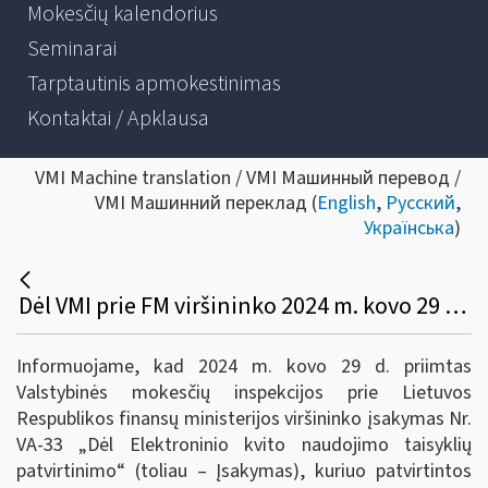
Mokesčių kalendorius
Seminarai
Tarptautinis apmokestinimas
Kontaktai / Apklausa
VMI Machine translation / VMI Машинный перевод /
VMI Машинний переклад (
English
,
Русский
,
Українська
)
Dėl VMI prie FM viršininko 2024 m. kovo 29 d. įsakymo Nr. VA-33
Informuojame, kad 2024 m. kovo 29 d. priimtas
Valstybinės mokesčių inspekcijos prie Lietuvos
Respublikos finansų ministerijos viršininko įsakymas Nr.
VA-33 „Dėl Elektroninio kvito naudojimo taisyklių
patvirtinimo“ (toliau – Įsakymas), kuriuo patvirtintos