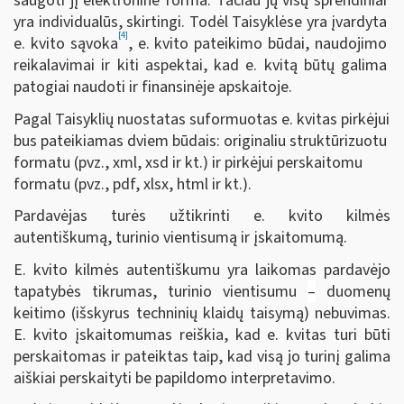
saugoti jį elektronine forma. Tačiau jų visų sprendiniai
yra individualūs, skirtingi. Todėl Taisyklėse yra įvardyta
[4]
e. kvito sąvoka
, e. kvito pateikimo būdai, naudojimo
reikalavimai ir kiti aspektai, kad e. kvitą būtų galima
patogiai naudoti ir finansinėje apskaitoje.
Pagal Taisyklių nuostatas suformuotas e. kvitas pirkėjui
bus pateikiamas dviem būdais: originaliu struktūrizuotu
formatu (pvz., xml, xsd ir kt.) ir pirkėjui perskaitomu
formatu (pvz., pdf, xlsx, html ir kt.).
Pardavėjas turės užtikrinti e. kvito kilmės
autentiškumą, turinio vientisumą ir įskaitomumą.
E. kvito kilmės autentiškumu yra laikomas pardavėjo
tapatybės tikrumas, turinio vientisumu
–
duomenų
keitimo (išskyrus techninių klaidų taisymą) nebuvimas.
E. kvito įskaitomumas reiškia, kad e. kvitas turi būti
perskaitomas ir pateiktas taip, kad visą jo turinį galima
aiškiai perskaityti be papildomo interpretavimo.