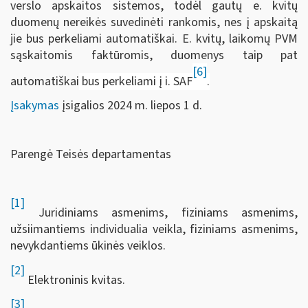
verslo apskaitos sistemos, todėl gautų e. kvitų
duomenų nereikės suvedinėti rankomis, nes į apskaitą
jie bus perkeliami automatiškai. E. kvitų, laikomų PVM
sąskaitomis faktūromis, duomenys taip pat
[6]
automatiškai
bus perkeliami į i. SAF
.
Įsakymas
įsigalios 2024 m. liepos 1 d.
Parengė Teisės departamentas
[1]
Juridiniams asmenims, fiziniams asmenims,
užsiimantiems individualia veikla, fiziniams asmenims,
nevykdantiems ūkinės veiklos.
[2]
Elektroninis kvitas.
[3]