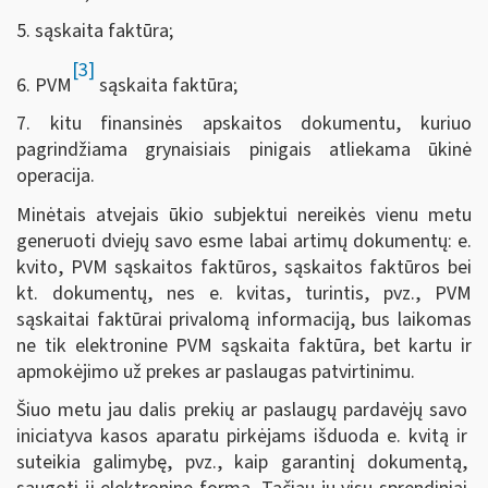
5. sąskaita faktūra;
[3]
6. PVM
sąskaita faktūra;
7. kitu finansinės apskaitos dokumentu, kuriuo
pagrindžiama grynaisiais pinigais atliekama ūkinė
operacija.
Minėtais atvejais ūkio subjektui nereikės vienu metu
generuoti dviejų savo esme labai artimų dokumentų: e.
kvito, PVM sąskaitos faktūros, sąskaitos faktūros bei
kt. dokumentų, nes e. kvitas, turintis, pvz., PVM
sąskaitai faktūrai privalomą informaciją, bus laikomas
ne tik elektronine PVM sąskaita faktūra, bet kartu ir
apmokėjimo už prekes ar paslaugas patvirtinimu.
Šiuo metu jau dalis prekių ar paslaugų pardavėjų savo
iniciatyva kasos aparatu pirkėjams išduoda e. kvitą ir
suteikia galimybę, pvz., kaip garantinį dokumentą,