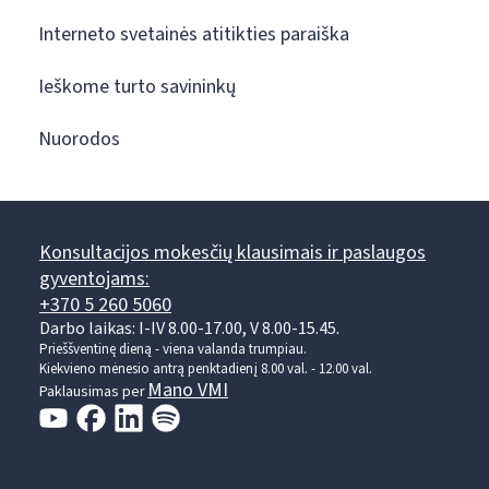
Interneto svetainės atitikties paraiška
Ieškome turto savininkų
Nuorodos
Konsultacijos mokesčių klausimais ir paslaugos
gyventojams:
+370 5 260 5060
Darbo laikas: I-IV 8.00-17.00, V 8.00-15.45.
Prieššventinę dieną - viena valanda trumpiau.
Kiekvieno mėnesio antrą penktadienį 8.00 val. - 12.00 val.
Mano VMI
Paklausimas per