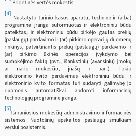
Pridėtinės vertės mokestis.
[4]
Nustatyto turinio kasos aparatu, technine ir (arba)
programine įranga suformuotas ir elektroniniu būdu
pateiktas, ir elektroniniu būdu pirkėjo gautas prekių
(paslaugų) pardavimo ir (ar) pirkimo operacijų duomenų
rinkinys, patvirtinantis prekių (paslaugų) pardavimo ir
(ar) pirkimo ūkinės operacijos įvykdymo bei
sumokėjimo faktą (pvz., išankstinių (avansinių) įmokų
ar nario mokesčio, įnašų ir pan.). Tokio
elektroninio kvito perdavimas elektroniniu būdu ir
elektroninio kvito formatas turi sudaryti galimybę jo
duomenis automatiškai apdoroti informacinių
technologijų programine įranga.
[5]
Išmaniosios mokesčių administravimo informacinės
sistemos Nuotolinių apskaitos paslaugų smulkiam
verslui posistemis.