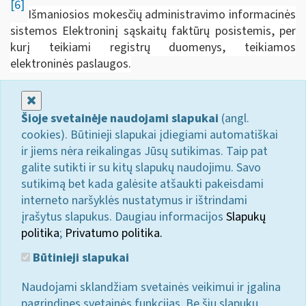
[6]
Išmaniosios mokesčių administravimo informacinės
sistemos Elektroninį sąskaitų faktūrų posistemis, per
kurį teikiami registrų duomenys, teikiamos
elektroninės paslaugos.
Uždaryti
Šioje svetainėje naudojami slapukai
(angl.
cookies). Būtinieji slapukai įdiegiami automatiškai
ir jiems nėra reikalingas Jūsų sutikimas. Taip pat
galite sutikti ir su kitų slapukų naudojimu. Savo
sutikimą bet kada galėsite atšaukti pakeisdami
interneto naršyklės nustatymus ir ištrindami
įrašytus slapukus. Daugiau informacijos
Slapukų
politika
;
Privatumo politika.
Būtinieji slapukai
Naudojami sklandžiam svetainės veikimui ir įgalina
pagrindines svetainės funkcijas. Be šių slapukų