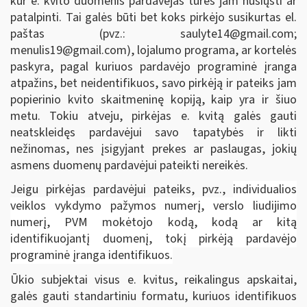
kur e. kvito duomenis pardavėjas turės jam nusiųsti ar
patalpinti. Tai galės būti bet koks pirkėjo susikurtas el.
paštas (pvz.:
saulyte14@gmail.com
;
menulis19@gmail.com
), lojalumo programa, ar kortelės
paskyra, pagal kuriuos pardavėjo programinė įranga
atpažins, bet neidentifikuos, savo pirkėją ir pateiks jam
popierinio kvito skaitmeninę kopiją, kaip yra ir šiuo
metu. Tokiu atveju, pirkėjas e. kvitą galės gauti
neatskleidęs pardavėjui savo tapatybės ir likti
nežinomas, nes įsigyjant prekes ar paslaugas, jokių
asmens duomenų pardavėjui pateikti nereikės.
Jeigu pirkėjas pardavėjui pateiks, pvz.,
individualios
veiklos vykdymo pažymos numerį, verslo liudijimo
numerį, PVM mokėtojo kodą, kodą ar kitą
identifikuojantį duomenį, tokį pirkėją pardavėjo
programinė įranga identifikuos.
Ūkio subjektai visus e. kvitus, reikalingus apskaitai,
galės gauti standartiniu formatu, kuriuos identifikuos