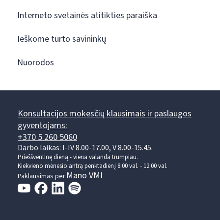
Interneto svetainės atitikties paraiška
Ieškome turto savininkų
Nuorodos
Konsultacijos mokesčių klausimais ir paslaugos
gyventojams:
+370 5 260 5060
Darbo laikas: I-IV 8.00-17.00, V 8.00-15.45.
Prieššventinę dieną - viena valanda trumpiau.
Kiekvieno mėnesio antrą penktadienį 8.00 val. - 12.00 val.
Mano VMI
Paklausimas per