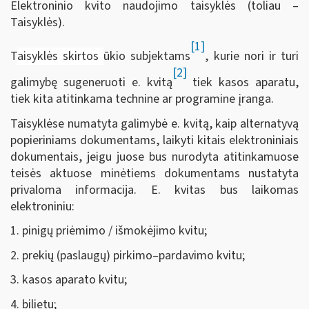
Elektroninio kvito naudojimo taisyklės (toliau –
Taisyklės).
[1]
T
aisyklės skirtos
ūkio subjektams
, kurie nori ir turi
[2]
galimybę sugeneruoti e. kvitą
tiek kasos aparatu,
tiek kita atitinkama technine ar programine įranga.
Taisyklėse numatyta galimybė e. kvitą, kaip alternatyvą
popieriniams dokumentams, laikyti kitais elektroniniais
dokumentais, jeigu juose bus nurodyta atitinkamuose
teisės aktuose minėtiems dokumentams nustatyta
privaloma informacija. E. kvitas bus laikomas
elektroniniu:
1. pinigų priėmimo / išmokėjimo kvitu;
2. prekių (paslaugų) pirkimo–pardavimo kvitu;
3. kasos aparato kvitu;
4. bilietu;