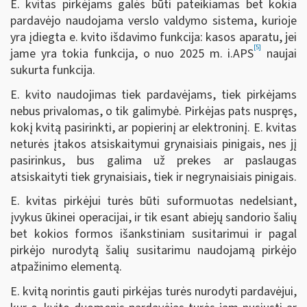
E. kvitas pirkėjams galės būti pateikiamas bet kokia
pardavėjo naudojama verslo valdymo sistema, kurioje
yra įdiegta e. kvito išdavimo funkcija: kasos aparatu, jei
[5]
jame yra tokia funkcija, o nuo 2025 m. i.APS
naujai
sukurta funkcija.
E. kvito naudojimas tiek pardavėjams, tiek pirkėjams
nebus privalomas, o tik galimybė. Pirkėjas pats nuspręs,
kokį kvitą pasirinkti, ar popierinį ar elektroninį. E. kvitas
neturės įtakos atsiskaitymui grynaisiais pinigais, nes jį
pasirinkus, bus galima už prekes ar paslaugas
atsiskaityti tiek grynaisiais, tiek ir negrynaisiais pinigais.
E. kvitas pirkėjui turės būti suformuotas nedelsiant,
įvykus ūkinei operacijai, ir tik esant abiejų sandorio šalių
bet kokios formos išankstiniam susitarimui ir pagal
pirkėjo nurodytą šalių susitarimu naudojamą pirkėjo
atpažinimo elementą.
E. kvitą norintis gauti pirkėjas turės nurodyti pardavėjui,