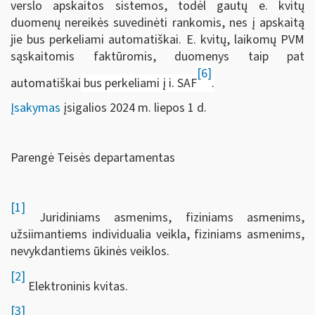
verslo apskaitos sistemos, todėl gautų e. kvitų
duomenų nereikės suvedinėti rankomis, nes į apskaitą
jie bus perkeliami automatiškai. E. kvitų, laikomų PVM
sąskaitomis faktūromis, duomenys taip pat
[6]
automatiškai
bus perkeliami į i. SAF
.
Įsakymas
įsigalios 2024 m. liepos 1 d.
Parengė Teisės departamentas
[1]
Juridiniams asmenims, fiziniams asmenims,
užsiimantiems individualia veikla, fiziniams asmenims,
nevykdantiems ūkinės veiklos.
[2]
Elektroninis kvitas.
[3]