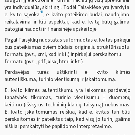
saugoti jį elektronine forma. Tačiau jų visų sprendiniai
yra individualūs, skirtingi. Todėl Taisyklėse yra įvardyta
[4]
e. kvito sąvoka
, e. kvito pateikimo būdai, naudojimo
reikalavimai ir kiti aspektai, kad e. kvitą būtų galima
patogiai naudoti ir finansinėje apskaitoje.
Pagal Taisyklių nuostatas suformuotas e. kvitas pirkėjui
bus pateikiamas dviem būdais: originaliu struktūrizuotu
formatu (pvz., xml, xsd ir kt.) ir pirkėjui perskaitomu
formatu (pvz., pdf, xlsx, html ir kt.).
Pardavėjas turės užtikrinti e. kvito kilmės
autentiškumą, turinio vientisumą ir įskaitomumą.
E. kvito kilmės autentiškumu yra laikomas pardavėjo
tapatybės tikrumas, turinio vientisumu
–
duomenų
keitimo (išskyrus techninių klaidų taisymą) nebuvimas.
E. kvito įskaitomumas reiškia, kad e. kvitas turi būti
perskaitomas ir pateiktas taip, kad visą jo turinį galima
aiškiai perskaityti be papildomo interpretavimo.