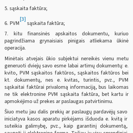
5. sąskaita faktūra;
[3]
6. PVM
sąskaita faktūra;
7. kitu finansinės apskaitos dokumentu, kuriuo
pagrindžiama grynaisiais pinigais atliekama ūkinė
operacija.
Minėtais atvejais ūkio subjektui nereikės vienu metu
generuoti dviejų savo esme labai artimų dokumentų: e.
kvito, PVM sąskaitos faktūros, sąskaitos faktūros bei
kt. dokumentų, nes e. kvitas, turintis, pvz., PVM
sąskaitai faktūrai privalomą informaciją, bus laikomas
ne tik elektronine PVM sąskaita faktūra, bet kartu ir
apmokėjimo už prekes ar paslaugas patvirtinimu.
Šiuo metu jau dalis prekių ar paslaugų pardavėjų savo
iniciatyva kasos aparatu pirkėjams išduoda e. kvitą ir
suteikia galimybę, pvz., kaip garantinį dokumentą,