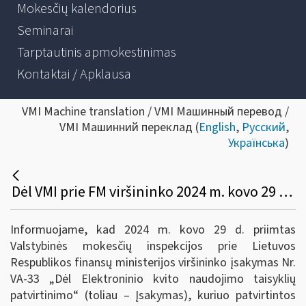
Mokesčių kalendorius
Seminarai
Tarptautinis apmokestinimas
Kontaktai / Apklausa
VMI Machine translation / VMI Машинный перевод /
VMI Машинний переклад (
English
,
Русский
,
Українська
)
Dėl VMI prie FM viršininko 2024 m. kovo 29 d. įsakymo Nr. VA-33
Informuojame, kad 2024 m. kovo 29 d. priimtas
Valstybinės mokesčių inspekcijos prie Lietuvos
Respublikos finansų ministerijos viršininko įsakymas Nr.
VA-33 „Dėl Elektroninio kvito naudojimo taisyklių
patvirtinimo“ (toliau – Įsakymas), kuriuo patvirtintos