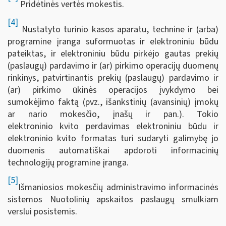
Pridėtinės vertės mokestis.
[4]
Nustatyto turinio kasos aparatu, technine ir (arba)
programine įranga suformuotas ir elektroniniu būdu
pateiktas, ir elektroniniu būdu pirkėjo gautas prekių
(paslaugų) pardavimo ir (ar) pirkimo operacijų duomenų
rinkinys, patvirtinantis prekių (paslaugų) pardavimo ir
(ar) pirkimo ūkinės operacijos įvykdymo bei
sumokėjimo faktą (pvz., išankstinių (avansinių) įmokų
ar nario mokesčio, įnašų ir pan.). Tokio
elektroninio kvito perdavimas elektroniniu būdu ir
elektroninio kvito formatas turi sudaryti galimybę jo
duomenis automatiškai apdoroti informacinių
technologijų programine įranga.
[5]
Išmaniosios mokesčių administravimo informacinės
sistemos Nuotolinių apskaitos paslaugų smulkiam
verslui posistemis.