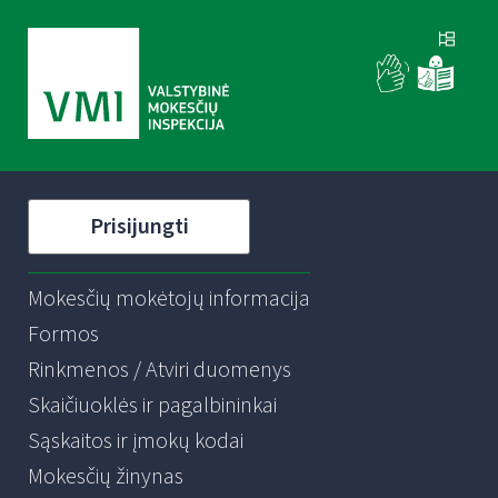
Prisijungti
Mokesčių mokėtojų informacija
Formos
Rinkmenos / Atviri duomenys
Skaičiuoklės ir pagalbininkai
Sąskaitos ir įmokų kodai
Mokesčių žinynas