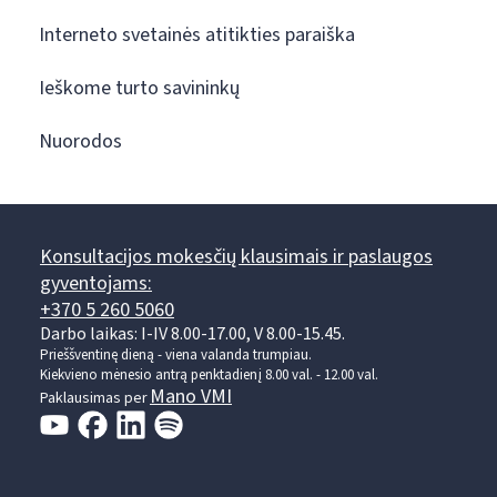
Interneto svetainės atitikties paraiška
Ieškome turto savininkų
Nuorodos
Konsultacijos mokesčių klausimais ir paslaugos
gyventojams:
+370 5 260 5060
Darbo laikas: I-IV 8.00-17.00, V 8.00-15.45.
Prieššventinę dieną - viena valanda trumpiau.
Kiekvieno mėnesio antrą penktadienį 8.00 val. - 12.00 val.
Mano VMI
Paklausimas per