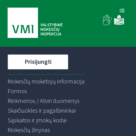
Prisijungti
Mokesčių mokėtojų informacija
Formos
Rinkmenos / Atviri duomenys
Skaičiuoklės ir pagalbininkai
Sąskaitos ir įmokų kodai
Mokesčių žinynas