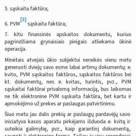
5. sąskaita faktūra;
[3]
6. PVM
sąskaita faktūra;
7. kitu finansinės apskaitos dokumentu, kuriuo
pagrindžiama grynaisiais pinigais atliekama ūkinė
operacija.
Minėtais atvejais ūkio subjektui nereikės vienu metu
generuoti dviejų savo esme labai artimų dokumentų: e.
kvito, PVM sąskaitos faktūros, sąskaitos faktūros bei
kt. dokumentų, nes e. kvitas, turintis, pvz., PVM
sąskaitai faktūrai privalomą informaciją, bus laikomas
ne tik elektronine PVM sąskaita faktūra, bet kartu ir
apmokėjimo už prekes ar paslaugas patvirtinimu.
Šiuo metu jau dalis prekių ar paslaugų pardavėjų savo
iniciatyva kasos aparatu pirkėjams išduoda e. kvitą ir
suteikia galimybę, pvz., kaip garantinį dokumentą,