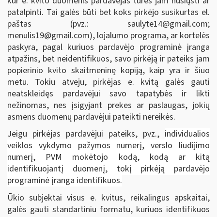
kur e. kvito duomenis pardavėjas turės jam nusiųsti ar
patalpinti. Tai galės būti bet koks pirkėjo susikurtas el.
paštas (pvz.:
saulyte14@gmail.com
;
menulis19@gmail.com
), lojalumo programa, ar kortelės
paskyra, pagal kuriuos pardavėjo programinė įranga
atpažins, bet neidentifikuos, savo pirkėją ir pateiks jam
popierinio kvito skaitmeninę kopiją, kaip yra ir šiuo
metu. Tokiu atveju, pirkėjas e. kvitą galės gauti
neatskleidęs pardavėjui savo tapatybės ir likti
nežinomas, nes įsigyjant prekes ar paslaugas, jokių
asmens duomenų pardavėjui pateikti nereikės.
Jeigu pirkėjas pardavėjui pateiks, pvz.,
individualios
veiklos vykdymo pažymos numerį, verslo liudijimo
numerį, PVM mokėtojo kodą, kodą ar kitą
identifikuojantį duomenį, tokį pirkėją pardavėjo
programinė įranga identifikuos.
Ūkio subjektai visus e. kvitus, reikalingus apskaitai,
galės gauti standartiniu formatu, kuriuos identifikuos