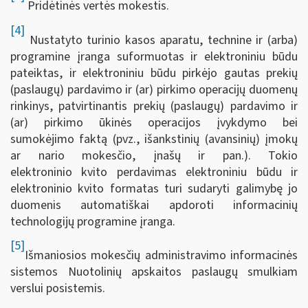
Pridėtinės vertės mokestis.
[4]
Nustatyto turinio kasos aparatu, technine ir (arba)
programine įranga suformuotas ir elektroniniu būdu
pateiktas, ir elektroniniu būdu pirkėjo gautas prekių
(paslaugų) pardavimo ir (ar) pirkimo operacijų duomenų
rinkinys, patvirtinantis prekių (paslaugų) pardavimo ir
(ar) pirkimo ūkinės operacijos įvykdymo bei
sumokėjimo faktą (pvz., išankstinių (avansinių) įmokų
ar nario mokesčio, įnašų ir pan.). Tokio
elektroninio kvito perdavimas elektroniniu būdu ir
elektroninio kvito formatas turi sudaryti galimybę jo
duomenis automatiškai apdoroti informacinių
technologijų programine įranga.
[5]
Išmaniosios mokesčių administravimo informacinės
sistemos Nuotolinių apskaitos paslaugų smulkiam
verslui posistemis.