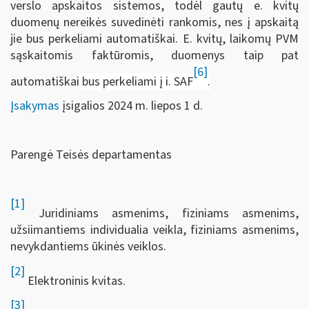
verslo apskaitos sistemos, todėl gautų e. kvitų
duomenų nereikės suvedinėti rankomis, nes į apskaitą
jie bus perkeliami automatiškai. E. kvitų, laikomų PVM
sąskaitomis faktūromis, duomenys taip pat
[6]
automatiškai
bus perkeliami į i. SAF
.
Įsakymas
įsigalios 2024 m. liepos 1 d.
Parengė Teisės departamentas
[1]
Juridiniams asmenims, fiziniams asmenims,
užsiimantiems individualia veikla, fiziniams asmenims,
nevykdantiems ūkinės veiklos.
[2]
Elektroninis kvitas.
[3]