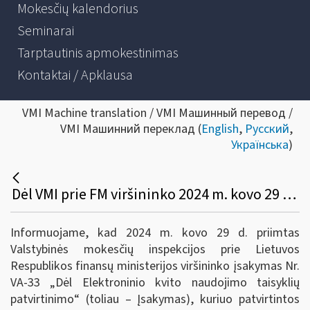
Mokesčių kalendorius
Seminarai
Tarptautinis apmokestinimas
Kontaktai / Apklausa
VMI Machine translation / VMI Машинный перевод /
VMI Машинний переклад (
English
,
Русский
,
Українська
)
Dėl VMI prie FM viršininko 2024 m. kovo 29 d. įsakymo Nr. VA-33
Informuojame, kad 2024 m. kovo 29 d. priimtas
Valstybinės mokesčių inspekcijos prie Lietuvos
Respublikos finansų ministerijos viršininko įsakymas Nr.
VA-33 „Dėl Elektroninio kvito naudojimo taisyklių
patvirtinimo“ (toliau – Įsakymas), kuriuo patvirtintos