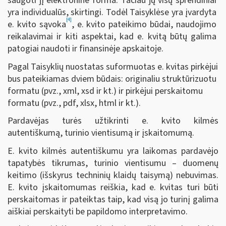
saugoti jį elektronine forma. Tačiau jų visų sprendiniai
yra individualūs, skirtingi. Todėl Taisyklėse yra įvardyta
[4]
e. kvito sąvoka
, e. kvito pateikimo būdai, naudojimo
reikalavimai ir kiti aspektai, kad e. kvitą būtų galima
patogiai naudoti ir finansinėje apskaitoje.
Pagal Taisyklių nuostatas suformuotas e. kvitas pirkėjui
bus pateikiamas dviem būdais: originaliu struktūrizuotu
formatu (pvz., xml, xsd ir kt.) ir pirkėjui perskaitomu
formatu (pvz., pdf, xlsx, html ir kt.).
Pardavėjas turės užtikrinti e. kvito kilmės
autentiškumą, turinio vientisumą ir įskaitomumą.
E. kvito kilmės autentiškumu yra laikomas pardavėjo
tapatybės tikrumas, turinio vientisumu
–
duomenų
keitimo (išskyrus techninių klaidų taisymą) nebuvimas.
E. kvito įskaitomumas reiškia, kad e. kvitas turi būti
perskaitomas ir pateiktas taip, kad visą jo turinį galima
aiškiai perskaityti be papildomo interpretavimo.