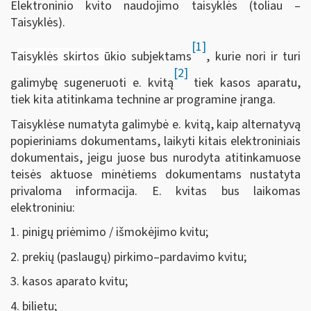
Elektroninio kvito naudojimo taisyklės (toliau –
Taisyklės).
[1]
T
aisyklės skirtos
ūkio subjektams
, kurie nori ir turi
[2]
galimybę sugeneruoti e. kvitą
tiek kasos aparatu,
tiek kita atitinkama technine ar programine įranga.
Taisyklėse numatyta galimybė e. kvitą, kaip alternatyvą
popieriniams dokumentams, laikyti kitais elektroniniais
dokumentais, jeigu juose bus nurodyta atitinkamuose
teisės aktuose minėtiems dokumentams nustatyta
privaloma informacija. E. kvitas bus laikomas
elektroniniu:
1. pinigų priėmimo / išmokėjimo kvitu;
2. prekių (paslaugų) pirkimo–pardavimo kvitu;
3. kasos aparato kvitu;
4. bilietu;