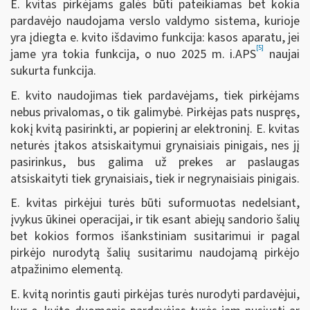
E. kvitas pirkėjams galės būti pateikiamas bet kokia
pardavėjo naudojama verslo valdymo sistema, kurioje
yra įdiegta e. kvito išdavimo funkcija: kasos aparatu, jei
[5]
jame yra tokia funkcija, o nuo 2025 m. i.APS
naujai
sukurta funkcija.
E. kvito naudojimas tiek pardavėjams, tiek pirkėjams
nebus privalomas, o tik galimybė. Pirkėjas pats nuspręs,
kokį kvitą pasirinkti, ar popierinį ar elektroninį. E. kvitas
neturės įtakos atsiskaitymui grynaisiais pinigais, nes jį
pasirinkus, bus galima už prekes ar paslaugas
atsiskaityti tiek grynaisiais, tiek ir negrynaisiais pinigais.
E. kvitas pirkėjui turės būti suformuotas nedelsiant,
įvykus ūkinei operacijai, ir tik esant abiejų sandorio šalių
bet kokios formos išankstiniam susitarimui ir pagal
pirkėjo nurodytą šalių susitarimu naudojamą pirkėjo
atpažinimo elementą.
E. kvitą norintis gauti pirkėjas turės nurodyti pardavėjui,