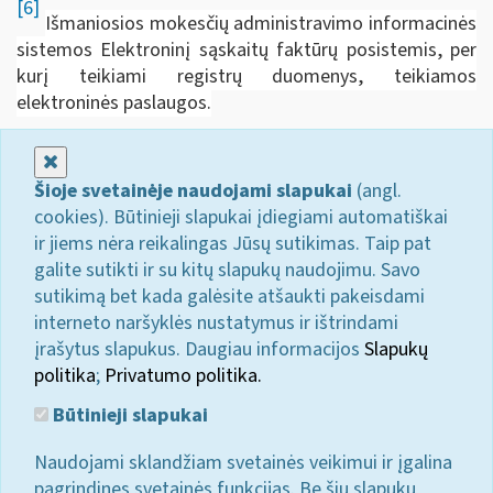
[6]
Išmaniosios mokesčių administravimo informacinės
sistemos Elektroninį sąskaitų faktūrų posistemis, per
kurį teikiami registrų duomenys, teikiamos
elektroninės paslaugos.
Uždaryti
Šioje svetainėje naudojami slapukai
(angl.
cookies). Būtinieji slapukai įdiegiami automatiškai
ir jiems nėra reikalingas Jūsų sutikimas. Taip pat
galite sutikti ir su kitų slapukų naudojimu. Savo
sutikimą bet kada galėsite atšaukti pakeisdami
interneto naršyklės nustatymus ir ištrindami
įrašytus slapukus. Daugiau informacijos
Slapukų
politika
;
Privatumo politika.
Būtinieji slapukai
Naudojami sklandžiam svetainės veikimui ir įgalina
pagrindines svetainės funkcijas. Be šių slapukų