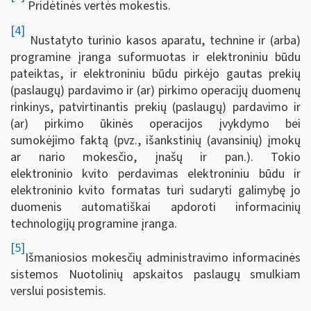
Pridėtinės vertės mokestis.
[4]
Nustatyto turinio kasos aparatu, technine ir (arba)
programine įranga suformuotas ir elektroniniu būdu
pateiktas, ir elektroniniu būdu pirkėjo gautas prekių
(paslaugų) pardavimo ir (ar) pirkimo operacijų duomenų
rinkinys, patvirtinantis prekių (paslaugų) pardavimo ir
(ar) pirkimo ūkinės operacijos įvykdymo bei
sumokėjimo faktą (pvz., išankstinių (avansinių) įmokų
ar nario mokesčio, įnašų ir pan.). Tokio
elektroninio kvito perdavimas elektroniniu būdu ir
elektroninio kvito formatas turi sudaryti galimybę jo
duomenis automatiškai apdoroti informacinių
technologijų programine įranga.
[5]
Išmaniosios mokesčių administravimo informacinės
sistemos Nuotolinių apskaitos paslaugų smulkiam
verslui posistemis.