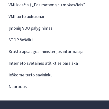
VMI kviečia į „Pasimatymą su mokesčiais“
VMI turto aukcionai
Įmonių VDU palyginimas
STOP šešėliui
Krašto apsaugos ministerijos informacija
Interneto svetainės atitikties paraiška
Ieškome turto savininkų
Nuorodos