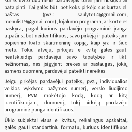
kur e. kvito duomenis pardavėjas turės jam nusiųsti ar
patalpinti. Tai galės būti bet koks pirkėjo susikurtas el.
paštas (pvz.:
saulyte14@gmail.com
;
menulis19@gmail.com
), lojalumo programa, ar kortelės
paskyra, pagal kuriuos pardavėjo programinė įranga
atpažins, bet neidentifikuos, savo pirkėją ir pateiks jam
popierinio kvito skaitmeninę kopiją, kaip yra ir šiuo
metu. Tokiu atveju, pirkėjas e. kvitą galės gauti
neatskleidęs pardavėjui savo tapatybės ir likti
nežinomas, nes įsigyjant prekes ar paslaugas, jokių
asmens duomenų pardavėjui pateikti nereikės.
Jeigu pirkėjas pardavėjui pateiks, pvz.,
individualios
veiklos vykdymo pažymos numerį, verslo liudijimo
numerį, PVM mokėtojo kodą, kodą ar kitą
identifikuojantį duomenį, tokį pirkėją pardavėjo
programinė įranga identifikuos.
Ūkio subjektai visus e. kvitus, reikalingus apskaitai,
galės gauti standartiniu formatu, kuriuos identifikuos