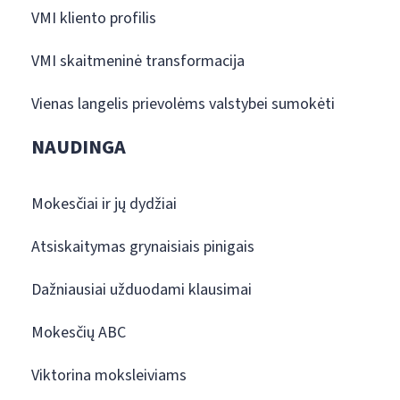
VMI kliento profilis
VMI skaitmeninė transformacija
Vienas langelis prievolėms valstybei sumokėti
NAUDINGA
Mokesčiai ir jų dydžiai
Atsiskaitymas grynaisiais pinigais
Dažniausiai užduodami klausimai
Mokesčių ABC
Viktorina moksleiviams