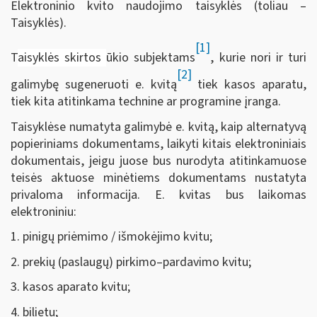
Elektroninio kvito naudojimo taisyklės (toliau –
Taisyklės).
[1]
T
aisyklės skirtos
ūkio subjektams
, kurie nori ir turi
[2]
galimybę sugeneruoti e. kvitą
tiek kasos aparatu,
tiek kita atitinkama technine ar programine įranga.
Taisyklėse numatyta galimybė e. kvitą, kaip alternatyvą
popieriniams dokumentams, laikyti kitais elektroniniais
dokumentais, jeigu juose bus nurodyta atitinkamuose
teisės aktuose minėtiems dokumentams nustatyta
privaloma informacija. E. kvitas bus laikomas
elektroniniu:
1. pinigų priėmimo / išmokėjimo kvitu;
2. prekių (paslaugų) pirkimo–pardavimo kvitu;
3. kasos aparato kvitu;
4. bilietu;