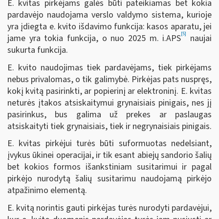
E. kvitas pirkėjams galės būti pateikiamas bet kokia
pardavėjo naudojama verslo valdymo sistema, kurioje
yra įdiegta e. kvito išdavimo funkcija: kasos aparatu, jei
[5]
jame yra tokia funkcija, o nuo 2025 m. i.APS
naujai
sukurta funkcija.
E. kvito naudojimas tiek pardavėjams, tiek pirkėjams
nebus privalomas, o tik galimybė. Pirkėjas pats nuspręs,
kokį kvitą pasirinkti, ar popierinį ar elektroninį. E. kvitas
neturės įtakos atsiskaitymui grynaisiais pinigais, nes jį
pasirinkus, bus galima už prekes ar paslaugas
atsiskaityti tiek grynaisiais, tiek ir negrynaisiais pinigais.
E. kvitas pirkėjui turės būti suformuotas nedelsiant,
įvykus ūkinei operacijai, ir tik esant abiejų sandorio šalių
bet kokios formos išankstiniam susitarimui ir pagal
pirkėjo nurodytą šalių susitarimu naudojamą pirkėjo
atpažinimo elementą.
E. kvitą norintis gauti pirkėjas turės nurodyti pardavėjui,