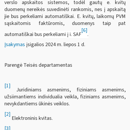
verslo apskaitos sistemos, todėl gautų e. kvitų
duomenų nereikės suvedinėti rankomis, nes į apskaitą
jie bus perkeliami automatiškai. E. kvitų, laikomų PVM
sąskaitomis faktūromis, duomenys taip pat
[6]
automatiškai
bus perkeliami į i. SAF
.
Įsakymas
įsigalios 2024 m. liepos 1 d.
Parengė Teisės departamentas
[1]
Juridiniams asmenims, fiziniams asmenims,
užsiimantiems individualia veikla, fiziniams asmenims,
nevykdantiems ūkinės veiklos.
[2]
Elektroninis kvitas.
[3]