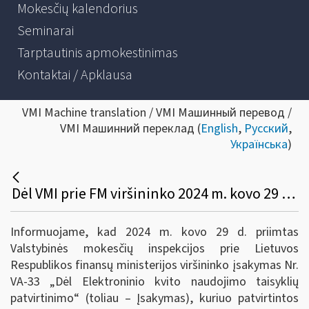
Mokesčių kalendorius
Seminarai
Tarptautinis apmokestinimas
Kontaktai / Apklausa
VMI Machine translation / VMI Машинный перевод /
VMI Машинний переклад (
English
,
Русский
,
Українська
)
Dėl VMI prie FM viršininko 2024 m. kovo 29 d. įsakymo Nr. VA-33
Informuojame, kad 2024 m. kovo 29 d. priimtas
Valstybinės mokesčių inspekcijos prie Lietuvos
Respublikos finansų ministerijos viršininko įsakymas Nr.
VA-33 „Dėl Elektroninio kvito naudojimo taisyklių
patvirtinimo“ (toliau – Įsakymas), kuriuo patvirtintos