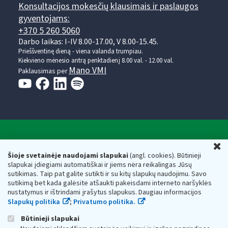
Konsultacijos mokesčių klausimais ir paslaugos
gyventojams:
+370 5 260 5060
Darbo laikas: I-IV 8.00-17.00, V 8.00-15.45.
Prieššventinę dieną - viena valanda trumpiau.
Kiekvieno mėnesio antrą penktadienį 8.00 val. - 12.00 val.
Mano VMI
Paklausimas per
Valstybinė mokesčių inspekcija prie Lietuvos
U
Respublikos finansų ministerijos
Šioje svetainėje naudojami slapukai
(angl. cookies). Būtinieji
slapukai įdiegiami automatiškai ir jiems nėra reikalingas Jūsų
Biudžetinė įstaiga. Juridinio asmens kodas — 188659752,
sutikimas. Taip pat galite sutikti ir su kitų slapukų naudojimu. Savo
adresas: Vasario 16-osios g. 14, 01107 Vilnius, Lietuva, el.paštas:
sutikimą bet kada galėsite atšaukti pakeisdami interneto naršyklės
vmi@vmi.lt
, E. pristatymo dėžutės adresas 188659752
nustatymus ir ištrindami įrašytus slapukus. Daugiau informacijos
Duomenys apie Valstybinę mokesčių inspekciją prie Lietuvos
Slapukų politika
;
Privatumo politika.
Respublikos finansų ministerijos kaupiami ir saugomi Juridinių
asmenų registre
Būtinieji slapukai