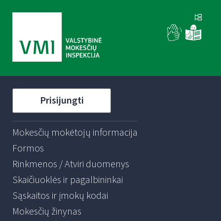
Prisijungti
Mokesčių mokėtojų informacija
Formos
Rinkmenos / Atviri duomenys
Skaičiuoklės ir pagalbininkai
Sąskaitos ir įmokų kodai
Mokesčių žinynas