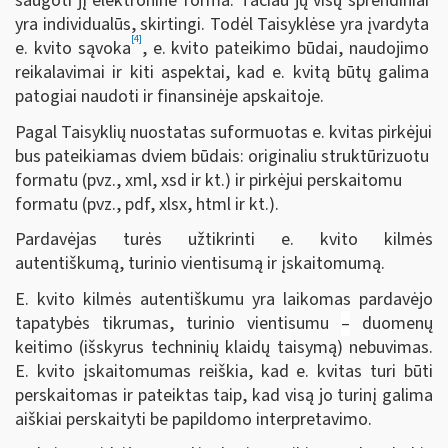
saugoti jį elektronine forma. Tačiau jų visų sprendiniai
yra individualūs, skirtingi. Todėl Taisyklėse yra įvardyta
[4]
e. kvito sąvoka
, e. kvito pateikimo būdai, naudojimo
reikalavimai ir kiti aspektai, kad e. kvitą būtų galima
patogiai naudoti ir finansinėje apskaitoje.
Pagal Taisyklių nuostatas suformuotas e. kvitas pirkėjui
bus pateikiamas dviem būdais: originaliu struktūrizuotu
formatu (pvz., xml, xsd ir kt.) ir pirkėjui perskaitomu
formatu (pvz., pdf, xlsx, html ir kt.).
Pardavėjas turės užtikrinti e. kvito kilmės
autentiškumą, turinio vientisumą ir įskaitomumą.
E. kvito kilmės autentiškumu yra laikomas pardavėjo
tapatybės tikrumas, turinio vientisumu
–
duomenų
keitimo (išskyrus techninių klaidų taisymą) nebuvimas.
E. kvito įskaitomumas reiškia, kad e. kvitas turi būti
perskaitomas ir pateiktas taip, kad visą jo turinį galima
aiškiai perskaityti be papildomo interpretavimo.