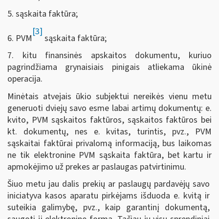
5. sąskaita faktūra;
[3]
6. PVM
sąskaita faktūra;
7. kitu finansinės apskaitos dokumentu, kuriuo
pagrindžiama grynaisiais pinigais atliekama ūkinė
operacija.
Minėtais atvejais ūkio subjektui nereikės vienu metu
generuoti dviejų savo esme labai artimų dokumentų: e.
kvito, PVM sąskaitos faktūros, sąskaitos faktūros bei
kt. dokumentų, nes e. kvitas, turintis, pvz., PVM
sąskaitai faktūrai privalomą informaciją, bus laikomas
ne tik elektronine PVM sąskaita faktūra, bet kartu ir
apmokėjimo už prekes ar paslaugas patvirtinimu.
Šiuo metu jau dalis prekių ar paslaugų pardavėjų savo
iniciatyva kasos aparatu pirkėjams išduoda e. kvitą ir
suteikia galimybę, pvz., kaip garantinį dokumentą,