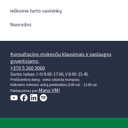
Ieškome turto savininkų
Nuorodos
Konsultacijos mokesčių klausimais ir paslaugos
gyventojams:
+370 5 260 5060
Darbo laikas: I-IV 8.00-17.00, V 8.00-15.45.
Prieššventinę dieną - viena valanda trumpiau.
Kiekvieno mėnesio antrą penktadienį 8.00 val. - 12.00 val.
Mano VMI
Paklausimas per