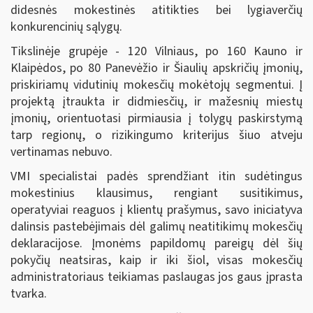
didesnės mokestinės atitikties bei lygiaverčių
konkurencinių sąlygų.
Tikslinėje grupėje - 120 Vilniaus, po 160 Kauno ir
Klaipėdos, po 80 Panevėžio ir Šiaulių apskričių įmonių,
priskiriamų vidutinių mokesčių mokėtojų segmentui. Į
projektą įtraukta ir didmiesčių, ir mažesnių miestų
įmonių, orientuotasi pirmiausia į tolygų paskirstymą
tarp regionų, o rizikingumo kriterijus šiuo atveju
vertinamas nebuvo.
VMI specialistai padės sprendžiant itin sudėtingus
mokestinius klausimus, rengiant susitikimus,
operatyviai reaguos į klientų prašymus, savo iniciatyva
dalinsis pastebėjimais dėl galimų neatitikimų mokesčių
deklaracijose. Įmonėms papildomų pareigų dėl šių
pokyčių neatsiras, kaip ir iki šiol, visas mokesčių
administratoriaus teikiamas paslaugas jos gaus įprasta
tvarka.