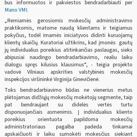
bus informuotos ir pakviestos bendradarbiauti per
Mano VMI
.
„Remiamės gerosiomis mokesčių administravimo
praktikomis, matome naudą klientams ir teigiamus
pokyčius, todėl imamės iniciatyvos didinti kuruojamų
klientų skaičių. Kuratoriai užtikrins, kad įmonės gautų
jų individualius poreikius atitinkančias paslaugas, sieks
abipusiai naudingo bendradarbiavimo, realiu laiku
dialogu spręs kilusius klausimus“, - teigia projekto
vadovė Vilniaus apskrities valstybinės mokesčių
inspekcijos viršininkė Virginija Ginevičienė.
Toks bendradarbiavimo būdas ne vienerius metus
plėtojamas didžiųjų mokesčių mokėtojų segmente, taip
pat bendraujant su didelės vertės turtu
disponuojančiais asmenimis. Į individualius kliento
poreikius orientuota papildoma mokesčių
administratoriaus pagalba padeda tinkamai
apskaičiuoti ir laiku sumokėti mokesčius siekiant