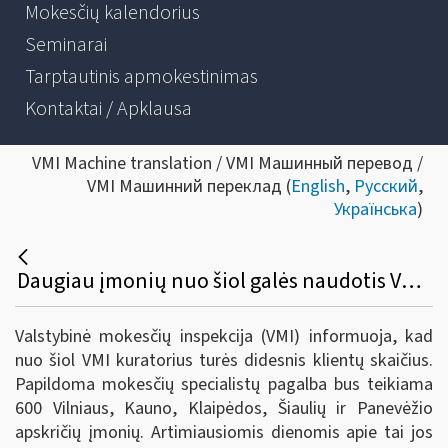
Mokesčių kalendorius
Seminarai
Tarptautinis apmokestinimas
Kontaktai / Apklausa
VMI Machine translation / VMI Машинный перевод /
VMI Машинний переклад (
English
,
Русский
,
Українська
)
Daugiau įmonių nuo šiol galės naudotis VMI kuratorių pagalba
Valstybinė mokesčių inspekcija (VMI) informuoja, kad
nuo šiol VMI kuratorius turės didesnis klientų skaičius.
Papildoma mokesčių specialistų pagalba bus teikiama
600 Vilniaus, Kauno, Klaipėdos, Šiaulių ir Panevėžio
apskričių įmonių. Artimiausiomis dienomis apie tai jos