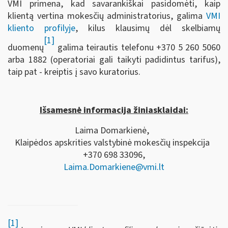
VMI primena, kad savarankiškai pasidomėti, kaip
klientą vertina mokesčių administratorius, galima
VMI
kliento profilyje
, kilus klausimų dėl skelbiamų
[1]
duomenų
galima teirautis telefonu +370 5 260 5060
arba 1882 (operatoriai gali taikyti padidintus tarifus),
taip pat - kreiptis į savo kuratorius.
Išsamesnė informacija žiniasklaidai:
Laima Domarkienė,
Klaipėdos apskrities valstybinė mokesčių inspekcija
+370 698 33096,
Laima.Domarkiene@vmi.lt
[1]