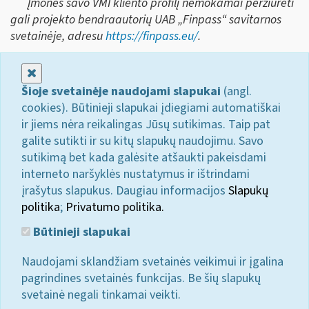
Įmonės savo VMI kliento profilį nemokamai peržiūrėti
gali projekto bendraautorių UAB „Finpass“ savitarnos
svetainėje, adresu
https://finpass.eu/
.
Uždaryti
Šioje svetainėje naudojami slapukai
(angl.
cookies). Būtinieji slapukai įdiegiami automatiškai
ir jiems nėra reikalingas Jūsų sutikimas. Taip pat
galite sutikti ir su kitų slapukų naudojimu. Savo
sutikimą bet kada galėsite atšaukti pakeisdami
interneto naršyklės nustatymus ir ištrindami
įrašytus slapukus. Daugiau informacijos
Slapukų
politika
;
Privatumo politika.
Būtinieji slapukai
Naudojami sklandžiam svetainės veikimui ir įgalina
pagrindines svetainės funkcijas. Be šių slapukų
svetainė negali tinkamai veikti.