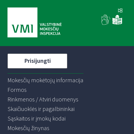
Prisijungti
Mokesčių mokėtojų informacija
Formos
Rinkmenos / Atviri duomenys
Skaičiuoklės ir pagalbininkai
Sąskaitos ir įmokų kodai
Mokesčių žinynas