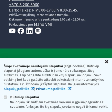
+370 5 260 5060
Darbo laikas: I-IV 8.00-17.00, V 8.00-15.45.
Prieššventinę dieną - viena valanda trumpiau.
Kiekvieno mėnesio antrą penktadienį 8.00 val. - 12.00 val.
Mano VMI
Paklausimas per
Valstybinė mokesčių inspekcija prie Lietuvos
U
Respublikos finansų ministerijos
Šioje svetainėje naudojami slapukai
(angl. cookies). Būtinieji
slapukai įdiegiami automatiškai ir jiems nėra reikalingas Jūsų
Biudžetinė įstaiga. Juridinio asmens kodas — 188659752,
sutikimas. Taip pat galite sutikti ir su kitų slapukų naudojimu. Savo
adresas: Vasario 16-osios g. 14, 01107 Vilnius, Lietuva, el.paštas:
sutikimą bet kada galėsite atšaukti pakeisdami interneto naršyklės
vmi@vmi.lt
, E. pristatymo dėžutės adresas 188659752
nustatymus ir ištrindami įrašytus slapukus. Daugiau informacijos
Duomenys apie Valstybinę mokesčių inspekciją prie Lietuvos
Slapukų politika
;
Privatumo politika.
Respublikos finansų ministerijos kaupiami ir saugomi Juridinių
asmenų registre
Būtinieji slapukai
Naudojami sklandžiam svetainės veikimui ir įgalina pagrindines
svetainės funkcijas. Be šių slapukų svetainė negali tinkamai veikti.