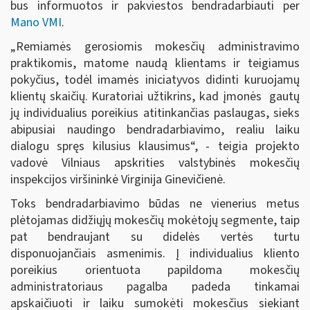
bus informuotos ir pakviestos bendradarbiauti per
Mano VMI
.
„Remiamės gerosiomis mokesčių administravimo
praktikomis, matome naudą klientams ir teigiamus
pokyčius, todėl imamės iniciatyvos didinti kuruojamų
klientų skaičių. Kuratoriai užtikrins, kad įmonės gautų
jų individualius poreikius atitinkančias paslaugas, sieks
abipusiai naudingo bendradarbiavimo, realiu laiku
dialogu spręs kilusius klausimus“, - teigia projekto
vadovė Vilniaus apskrities valstybinės mokesčių
inspekcijos viršininkė Virginija Ginevičienė.
Toks bendradarbiavimo būdas ne vienerius metus
plėtojamas didžiųjų mokesčių mokėtojų segmente, taip
pat bendraujant su didelės vertės turtu
disponuojančiais asmenimis. Į individualius kliento
poreikius orientuota papildoma mokesčių
administratoriaus pagalba padeda tinkamai
apskaičiuoti ir laiku sumokėti mokesčius siekiant