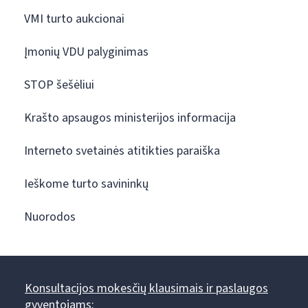
VMI turto aukcionai
Įmonių VDU palyginimas
STOP šešėliui
Krašto apsaugos ministerijos informacija
Interneto svetainės atitikties paraiška
Ieškome turto savininkų
Nuorodos
Konsultacijos mokesčių klausimais ir paslaugos
gyventojams: