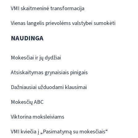
VMI skaitmeninė transformacija
Vienas langelis prievolėms valstybei sumokėti
NAUDINGA
Mokesčiai ir jų dydžiai
Atsiskaitymas grynaisiais pinigais
Dažniausiai užduodami klausimai
Mokesčių ABC
Viktorina moksleiviams
VMI kviečia į „Pasimatymą su mokesčiais“