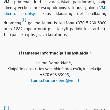
VMI primena, kad savarankiškai pasidomėti, kaip
klientą vertina mokesčių administratorius, galima
VMI
kliento profilyje
, kilus klausimų dėl skelbiamų
[1]
duomenų
galima teirautis telefonu +370 5 260 5060
arba 1882 (operatoriai gali taikyti padidintus tarifus),
taip pat - kreiptis į savo kuratorius.
Išsamesnė informacija žiniasklaidai:
Laima Domarkienė,
Klaipėdos apskrities valstybinė mokesčių inspekcija
+370 698 33096,
Laima.Domarkiene@vmi.lt
[1]