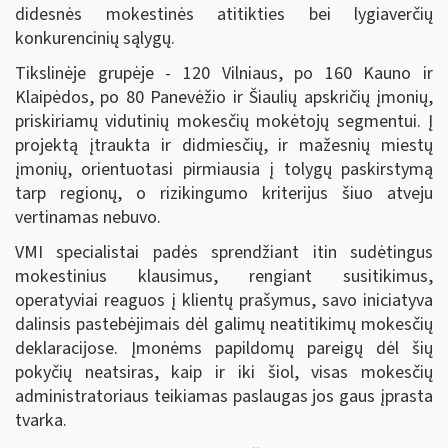
didesnės mokestinės atitikties bei lygiaverčių
konkurencinių sąlygų.
Tikslinėje grupėje - 120 Vilniaus, po 160 Kauno ir
Klaipėdos, po 80 Panevėžio ir Šiaulių apskričių įmonių,
priskiriamų vidutinių mokesčių mokėtojų segmentui. Į
projektą įtraukta ir didmiesčių, ir mažesnių miestų
įmonių, orientuotasi pirmiausia į tolygų paskirstymą
tarp regionų, o rizikingumo kriterijus šiuo atveju
vertinamas nebuvo.
VMI specialistai padės sprendžiant itin sudėtingus
mokestinius klausimus, rengiant susitikimus,
operatyviai reaguos į klientų prašymus, savo iniciatyva
dalinsis pastebėjimais dėl galimų neatitikimų mokesčių
deklaracijose. Įmonėms papildomų pareigų dėl šių
pokyčių neatsiras, kaip ir iki šiol, visas mokesčių
administratoriaus teikiamas paslaugas jos gaus įprasta
tvarka.