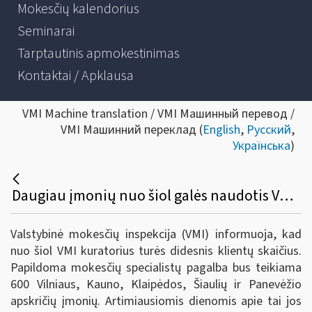
Mokesčių kalendorius
Seminarai
Tarptautinis apmokestinimas
Kontaktai / Apklausa
VMI Machine translation / VMI Машинный перевод /
VMI Машинний переклад (
English
,
Русский
,
Українська
)
Daugiau įmonių nuo šiol galės naudotis VMI kuratorių pagalba
Valstybinė mokesčių inspekcija (VMI) informuoja, kad
nuo šiol VMI kuratorius turės didesnis klientų skaičius.
Papildoma mokesčių specialistų pagalba bus teikiama
600 Vilniaus, Kauno, Klaipėdos, Šiaulių ir Panevėžio
apskričių įmonių. Artimiausiomis dienomis apie tai jos