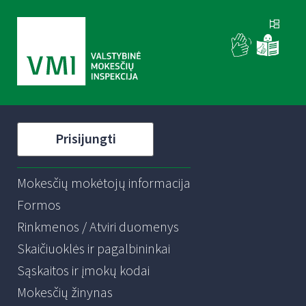
Prisijungti
Mokesčių mokėtojų informacija
Formos
Rinkmenos / Atviri duomenys
Skaičiuoklės ir pagalbininkai
Sąskaitos ir įmokų kodai
Mokesčių žinynas