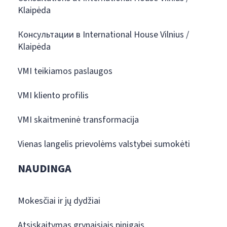
Klaipėda
Консультации в International House Vilnius /
Klaipėda
VMI teikiamos paslaugos
VMI kliento profilis
VMI skaitmeninė transformacija
Vienas langelis prievolėms valstybei sumokėti
NAUDINGA
Mokesčiai ir jų dydžiai
Atsiskaitymas grynaisiais pinigais