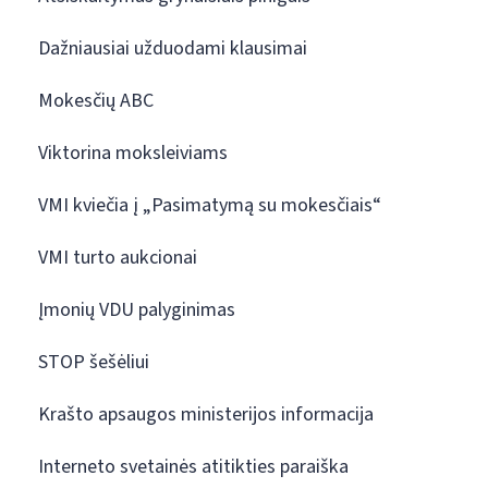
Dažniausiai užduodami klausimai
Mokesčių ABC
Viktorina moksleiviams
VMI kviečia į „Pasimatymą su mokesčiais“
VMI turto aukcionai
Įmonių VDU palyginimas
STOP šešėliui
Krašto apsaugos ministerijos informacija
Interneto svetainės atitikties paraiška