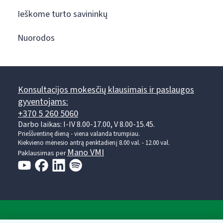
Ieškome turto savininkų
Nuorodos
Konsultacijos mokesčių klausimais ir paslaugos
gyventojams:
+370 5 260 5060
Darbo laikas: I-IV 8.00-17.00, V 8.00-15.45.
Prieššventinę dieną - viena valanda trumpiau.
Kiekvieno mėnesio antrą penktadienį 8.00 val. - 12.00 val.
Mano VMI
Paklausimas per