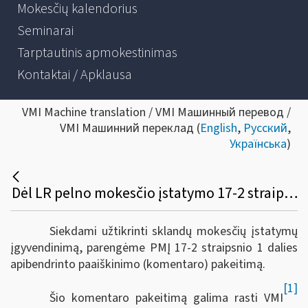
Mokesčių kalendorius
Seminarai
Tarptautinis apmokestinimas
Kontaktai / Apklausa
VMI Machine translation / VMI Машинный перевод /
VMI Машинний переклад (
English
,
Русский
,
Українська
)
Dėl LR pelno mokesčio įstatymo 17-2 straipsnio 1 dalies apibendrinto paaiškinimo (komentaro) pakeitimo
Siekdami užtikrinti sklandų mokesčių įstatymų
įgyvendinimą, parengėme PMĮ 17-2 straipsnio 1 dalies
apibendrinto paaiškinimo (komentaro) pakeitimą.
[1]
Šio komentaro pakeitimą galima rasti VMI