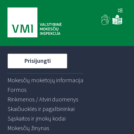
Prisijungti
Mokesčių mokėtojų informacija
Formos
Rinkmenos / Atviri duomenys
Skaičiuoklės ir pagalbininkai
Sąskaitos ir įmokų kodai
Mokesčių žinynas