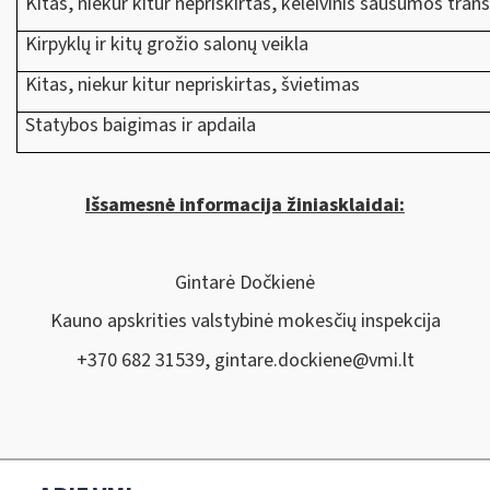
Kitas, niekur kitur nepriskirtas, keleivinis sausumos tran
Kirpyklų ir kitų grožio salonų veikla
Kitas, niekur kitur nepriskirtas, švietimas
Statybos baigimas ir apdaila
Išsamesnė informacija žiniasklaidai:
Gintarė Dočkienė
Kauno apskrities valstybinė mokesčių inspekcija
+370 682 31539,
gintare.dockiene@vmi.lt