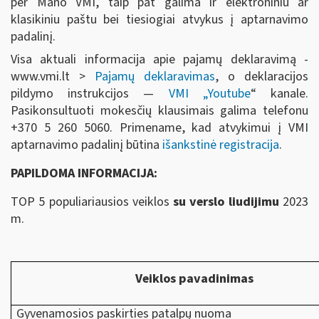
per Mano VMI, taip pat galima ir elektroniniu ar
klasikiniu paštu bei tiesiogiai atvykus į aptarnavimo
padalinį.
Visa aktuali informacija apie pajamų deklaravimą -
www.vmi.lt >
Pajamų deklaravimas
, o deklaracijos
pildymo instrukcijos —
VMI „Youtube
“ kanale.
Pasikonsultuoti mokesčių klausimais galima telefonu
+370 5 260 5060. Primename, kad atvykimui į VMI
aptarnavimo padalinį būtina
išankstinė registracija
.
PAPILDOMA INFORMACIJA:
TOP 5 populiariausios veiklos
su verslo liudijimu
2023
m.
Veiklos pavadinimas
Gyvenamosios paskirties patalpų nuoma