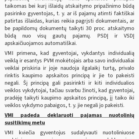
taikomas bei kurį išlaidų atskaitymo pripažinimo būdą
pasirinko gyventojas, t. y. ar iš pajamų atimti faktiškai
patirtas išlaidas, kurias reikia pagrįsti dokumentais, ar
be papildomų dokumentų taikyti 30 proc. atskaitymo
būdą nuo visų gautų pajamų. PSDĮ ir VSDĮ
apskaičiuojamos automatiškai.
VMI primena, kad gyventojai, vykdantys individualią
veiklą ir esantys PVM mokėtojais arba savo individualiai
veiklai priskiria ir joje naudoja ilgalaikį turtą, privalo
rinktis kaupimo apskaitos principą ir jie to pakeisti
negali. Šį principą gali pasirinkti ir kiti individualios
veiklos vykdytojai, tačiau svarbu žinoti, kad gyventojai,
pradėję taikyti kaupimo apskaitos principą, jį taiko iki
veiklos vykdymo pabaigos, t. y. jie negali jo pakeisti.
VMI padeda deklaruoti pajamas nuotolinių
susitikimų metu
VMI kviečia gyventojus sudalyvauti nuotoliniuose