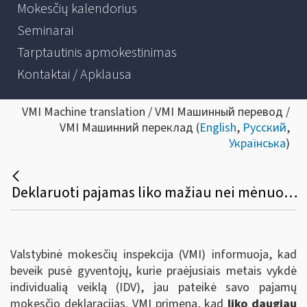
Mokesčių kalendorius
Seminarai
Tarptautinis apmokestinimas
Kontaktai / Apklausa
VMI Machine translation / VMI Машинный перевод /
VMI Машинний переклад (
English
,
Русский
,
Українська
)
Deklaruoti pajamas liko mažiau nei mėnuo — ypač svarbu suskubti vykdžiusiems individualią veiklą
Valstybinė mokesčių inspekcija (VMI) informuoja, kad
beveik pusė gyventojų, kurie praėjusiais metais vykdė
individualią veiklą (IDV), jau pateikė savo pajamų
mokesčio deklaracijas. VMI primena, kad
liko daugiau