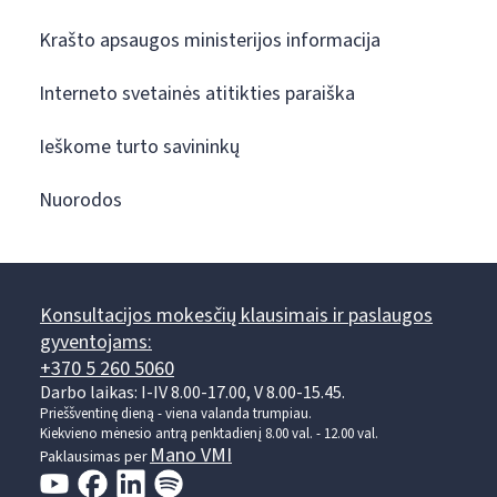
Krašto apsaugos ministerijos informacija
Interneto svetainės atitikties paraiška
Ieškome turto savininkų
Nuorodos
Konsultacijos mokesčių klausimais ir paslaugos
gyventojams:
+370 5 260 5060
Darbo laikas: I-IV 8.00-17.00, V 8.00-15.45.
Prieššventinę dieną - viena valanda trumpiau.
Kiekvieno mėnesio antrą penktadienį 8.00 val. - 12.00 val.
Mano VMI
Paklausimas per