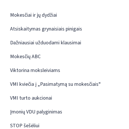
Mokesčiai ir jų dydžiai
Atsiskaitymas grynaisiais pinigais
Dažniausiai užduodami klausimai
Mokesčių ABC
Viktorina moksleiviams
VMI kviečia į „Pasimatymą su mokesčiais“
VMI turto aukcionai
Įmonių VDU palyginimas
STOP šešėliui