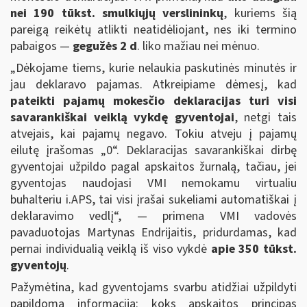
nei 190 tūkst. smulkiųjų verslininkų
, kuriems šią
pareigą reikėtų atlikti neatidėliojant, nes iki termino
pabaigos —
gegužės 2 d
. liko mažiau nei mėnuo.
„Dėkojame tiems, kurie nelaukia paskutinės minutės ir
jau deklaravo pajamas. Atkreipiame dėmesį, kad
pateikti pajamų mokesčio deklaracijas turi visi
savarankiškai veiklą vykdę gyventojai
, netgi tais
atvejais, kai pajamų negavo. Tokiu atveju į pajamų
eilutę įrašomas „0“. Deklaracijas savarankiškai dirbę
gyventojai užpildo pagal apskaitos žurnalą, tačiau, jei
gyventojas naudojasi VMI nemokamu virtualiu
buhalteriu i.APS, tai visi įrašai sukeliami automatiškai į
deklaravimo vedlį“, — primena VMI vadovės
pavaduotojas Martynas Endrijaitis, pridurdamas, kad
pernai individualią veiklą iš viso vykdė
apie 350 tūkst.
gyventojų
.
Pažymėtina, kad gyventojams svarbu atidžiai užpildyti
papildomą informaciją: koks apskaitos principas