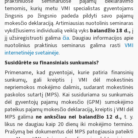
praktiniuose seminaruose pajamų deklaravimo
temomis, kurių metu
VMI specialistas gyventojams
žingsnis po žingsnio padeda pildyti savo pajamų
mokesčio deklaraciją. Artimiausias nuotolinis seminaras
vykdžiusiems individualią veiklą vyks
balandžio 18 d.,
į
jį užsiregistruoti galima
čia
. Daugiau informacijos apie
nuotolinius praktinius seminarus galima rasti
VMI
internetinėje svetainėje
.
Susidūrėte su finansiniais sunkumais?
Primename, kad gyventojai, kurie patiria finansinių
sunkumų, gali kreiptis į VMI dėl mokestinės
nepriemokos mokėjimo dalimis, sudarant mokestinės
paskolos sutartį (MPS). Kai susiduriama su sunkumais
dėl gyventojų pajamų mokesčio (GPM) sumokėjimo
pateikus pajamų mokesčio deklaraciją, kreiptis į VMI dėl
MPS galima
ne anksčiau nei balandžio 12 d.,
t. y.
likus ne daugiau kaip 20 dienų iki mokėjimo termino.
Prašymą bei dokumentus dėl MPS patogiausia pateikti