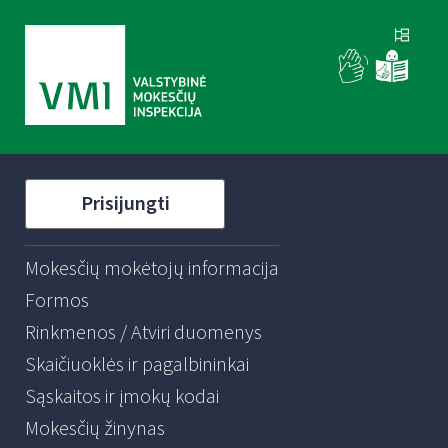
Prisijungti
Mokesčių mokėtojų informacija
Formos
Rinkmenos / Atviri duomenys
Skaičiuoklės ir pagalbininkai
Sąskaitos ir įmokų kodai
Mokesčių žinynas