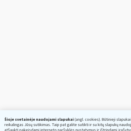
Šioje svetainėje naudojami slapukai
(angl. cookies). Būtinieji slapuka
reikalingas Jūsų sutikimas. Taip pat galite sutikti ir su kitų slapukų naud
atšaukti pakeisdami interneto naršyklės nustatymus ir ištrindami įrašytu