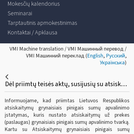
Mokesčių kalendorius
Seminarai
Tarptautinis apmokestinimas
Kontaktai / Apklausa
VMI Machine translation / VMI Машинный перевод /
VMI Машинний переклад (
English
,
Русский
,
Українська
)
Dėl priimtų teisės aktų, susijusių su atsiskaitymų grynaisiais pinigais sumų apvalinimu
Informuojame, kad priimtas Lietuvos Respublikos
atsiskaitymų grynaisiais pinigais sumų apvalinimo
įstatymas, kuris nustato atsiskaitymų už prekes
(paslaugas) grynaisiais pinigais sumų apvalinimo tvarką.
Kartu su Atsiskaitymų grynaisiais pinigais sumų