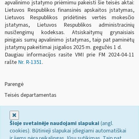
apvalinimo įstatymo priėmimu pakeisti šie teisės aktai:
Lietuvos Respublikos finansinės apskaitos įstatymas,
Lietuvos Respublikos pridėtinės vertės mokesčio
įstatymas, Lietuvos Respublikos administracinių
nusižengimų kodeksas. Atsiskaitymų grynaisiais
pinigais sumų apvalinimo įstatymas, taip pat paminėtų
įstatymų pakeitimai įsigalios 2025 m. gegužės 1 d.
Daugiau informacijos rasite VMI prie FM 2024-04-11
rašte
Nr. R-1351
.
Parengė
Teisės departamentas
Uždaryti
Šioje svetainėje naudojami slapukai
(angl.
cookies). Būtinieji slapukai įdiegiami automatiškai
ir jiems nėra reikalingas Jūsų sutikimas. Taip pat