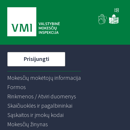
Prisijungti
Mokesčių mokėtojų informacija
Formos
Rinkmenos / Atviri duomenys
Skaičiuoklės ir pagalbininkai
Sąskaitos ir įmokų kodai
Mokesčių žinynas