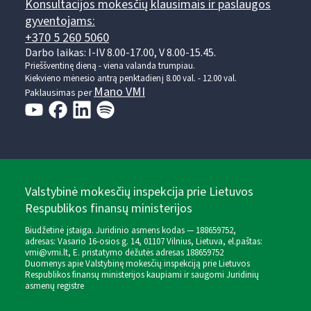
Konsultacijos mokesčių klausimais ir paslaugos
gyventojams:
+370 5 260 5060
Darbo laikas: I-IV 8.00-17.00, V 8.00-15.45.
Prieššventinę dieną - viena valanda trumpiau.
Kiekvieno mėnesio antrą penktadienį 8.00 val. - 12.00 val.
Mano VMI
Paklausimas per
Valstybinė mokesčių inspekcija prie Lietuvos
Respublikos finansų ministerijos
Biudžetinė įstaiga. Juridinio asmens kodas — 188659752,
adresas: Vasario 16-osios g. 14, 01107 Vilnius, Lietuva, el.paštas:
vmi@vmi.lt
, E. pristatymo dėžutės adresas 188659752
Duomenys apie Valstybinę mokesčių inspekciją prie Lietuvos
Respublikos finansų ministerijos kaupiami ir saugomi Juridinių
asmenų registre