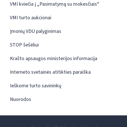
VMI kviečia į „Pasimatymą su mokesčiais“
VMI turto aukcionai
Įmonių VDU palyginimas
STOP šešėliui
Krašto apsaugos ministerijos informacija
Interneto svetainės atitikties paraiška
Ieškome turto savininkų
Nuorodos