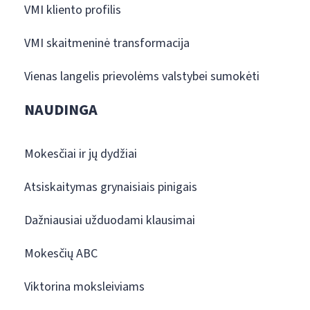
VMI kliento profilis
VMI skaitmeninė transformacija
Vienas langelis prievolėms valstybei sumokėti
NAUDINGA
Mokesčiai ir jų dydžiai
Atsiskaitymas grynaisiais pinigais
Dažniausiai užduodami klausimai
Mokesčių ABC
Viktorina moksleiviams