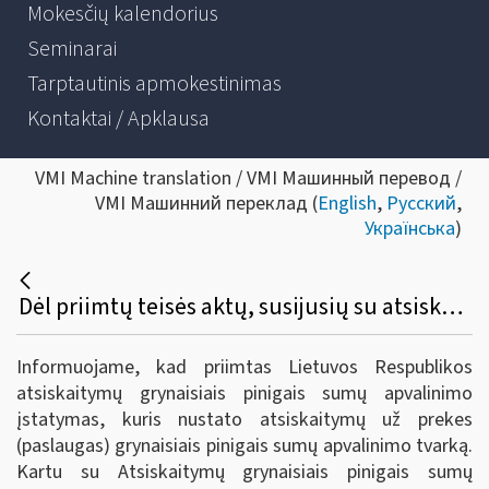
Mokesčių kalendorius
Seminarai
Tarptautinis apmokestinimas
Kontaktai / Apklausa
VMI Machine translation / VMI Машинный перевод /
VMI Машинний переклад (
English
,
Русский
,
Українська
)
Dėl priimtų teisės aktų, susijusių su atsiskaitymų grynaisiais pinigais sumų apvalinimu
Informuojame, kad priimtas Lietuvos Respublikos
atsiskaitymų grynaisiais pinigais sumų apvalinimo
įstatymas, kuris nustato atsiskaitymų už prekes
(paslaugas) grynaisiais pinigais sumų apvalinimo tvarką.
Kartu su Atsiskaitymų grynaisiais pinigais sumų