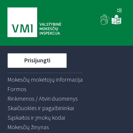
Prisijungti
Mokesčių mokėtojų informacija
Formos
Rinkmenos / Atviri duomenys
Skaičiuoklės ir pagalbininkai
Sąskaitos ir įmokų kodai
Mokesčių žinynas