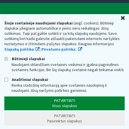
Valstybinė mokesčių inspekcija prie Lietuvos
U
Respublikos finansų ministerijos
Šioje svetainėje naudojami slapukai
(angl. cookies). Būtinieji
slapukai įdiegiami automatiškai ir jiems nėra reikalingas Jūsų
Biudžetinė įstaiga. Juridinio asmens kodas — 188659752,
sutikimas. Taip pat galite sutikti ir su kitų slapukų naudojimu. Savo
adresas: Vasario 16-osios g. 14, 01107 Vilnius, Lietuva, el.paštas:
sutikimą bet kada galėsite atšaukti pakeisdami interneto naršyklės
vmi@vmi.lt
, E. pristatymo dėžutės adresas 188659752
nustatymus ir ištrindami įrašytus slapukus. Daugiau informacijos
Duomenys apie Valstybinę mokesčių inspekciją prie Lietuvos
Slapukų politika
;
Privatumo politika.
Respublikos finansų ministerijos kaupiami ir saugomi Juridinių
asmenų registre
Būtinieji slapukai
Naudojami sklandžiam svetainės veikimui ir įgalina pagrindines
svetainės funkcijas. Be šių slapukų svetainė negali tinkamai veikti.
Analitiniai slapukai
Renka statistinę informaciją apie svetainės naudojimą ir
naudojami Jūsų naršymo patirties gerinimui.
PATVIRTINTI
Visus slapukus
PATVIRTINTI
Pasirinktus slapukus