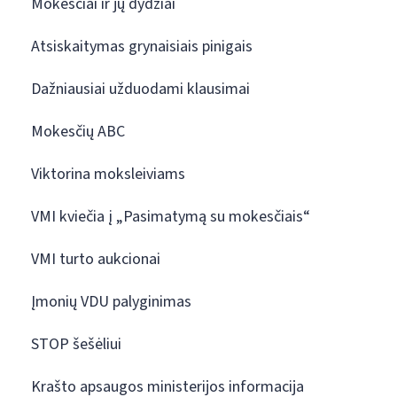
Mokesčiai ir jų dydžiai
Atsiskaitymas grynaisiais pinigais
Dažniausiai užduodami klausimai
Mokesčių ABC
Viktorina moksleiviams
VMI kviečia į „Pasimatymą su mokesčiais“
VMI turto aukcionai
Įmonių VDU palyginimas
STOP šešėliui
Krašto apsaugos ministerijos informacija