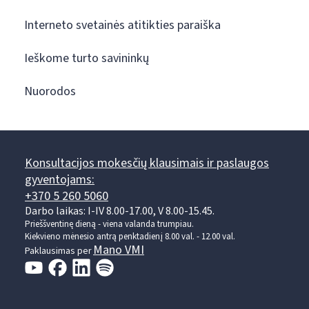
Interneto svetainės atitikties paraiška
Ieškome turto savininkų
Nuorodos
Konsultacijos mokesčių klausimais ir paslaugos
gyventojams:
+370 5 260 5060
Darbo laikas: I-IV 8.00-17.00, V 8.00-15.45.
Prieššventinę dieną - viena valanda trumpiau.
Kiekvieno mėnesio antrą penktadienį 8.00 val. - 12.00 val.
Mano VMI
Paklausimas per