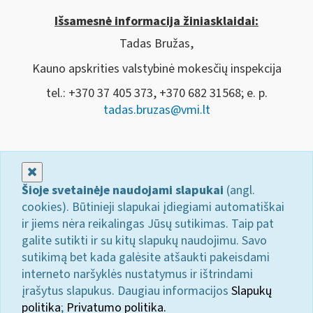
Išsamesnė informacija žiniasklaidai:
Tadas Bružas,
Kauno apskrities valstybinė mokesčių inspekcija
tel.: +370 37 405 373, +370 682 31568; e. p.
tadas.bruzas@vmi.lt
Uždaryti
Šioje svetainėje naudojami slapukai
(angl.
cookies). Būtinieji slapukai įdiegiami automatiškai
ir jiems nėra reikalingas Jūsų sutikimas. Taip pat
galite sutikti ir su kitų slapukų naudojimu. Savo
sutikimą bet kada galėsite atšaukti pakeisdami
interneto naršyklės nustatymus ir ištrindami
įrašytus slapukus. Daugiau informacijos
Slapukų
politika
;
Privatumo politika.