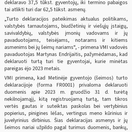
deklaravo 37,5 tūkst. gyventojų, iki termino pabaigos
tai atlikti turi dar 62,5 tūkst. asmenų.
„Turto deklaracijos pateikimas aktualus politikams,
valstybės tarnautojams, biudžetinių ir viešųjų įstaigų,
savivaldybių, valstybės įmonių vadovams ir jų
pavaduotojams, teisėjams, notarams ir kitiems
asmenims bei jų šeimų nariams“, - primena VMI vadovės
pavaduotojas Martynas Endrijaitis, pažymėdamas, kad
deklaruoti turtą turi tie gyventojai, kurie minėtas
pareigas ėjo 2023 metais.
VMI primena, kad Metinėje gyventojo (šeimos) turto
deklaracijoje (forma FR0001) privaloma deklaruoti
duomenis apie 2023 m. gruodžio 31 d. turėtą
nekilnojamąjį, kitą registruojamą turtą, tam tikros
vertės gautas ir suteiktas paskolas bei vertybinius
popierius, pinigines lėšas, vertingus meno kūrinius ir
juvelyrinius dirbinius. Šias deklaracijas asmenys ir jų
šeimos nariai užpildo pagal turimus duomenis, bankų,