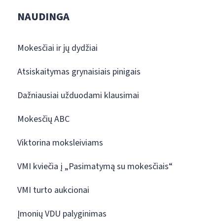
NAUDINGA
Mokesčiai ir jų dydžiai
Atsiskaitymas grynaisiais pinigais
Dažniausiai užduodami klausimai
Mokesčių ABC
Viktorina moksleiviams
VMI kviečia į „Pasimatymą su mokesčiais“
VMI turto aukcionai
Įmonių VDU palyginimas