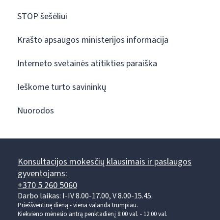
STOP šešėliui
Krašto apsaugos ministerijos informacija
Interneto svetainės atitikties paraiška
Ieškome turto savininkų
Nuorodos
Konsultacijos mokesčių klausimais ir paslaugos
gyventojams:
+370 5 260 5060
Darbo laikas: I-IV 8.00-17.00, V 8.00-15.45.
Prieššventinę dieną - viena valanda trumpiau.
Kiekvieno mėnesio antrą penktadienį 8.00 val. - 12.00 val.