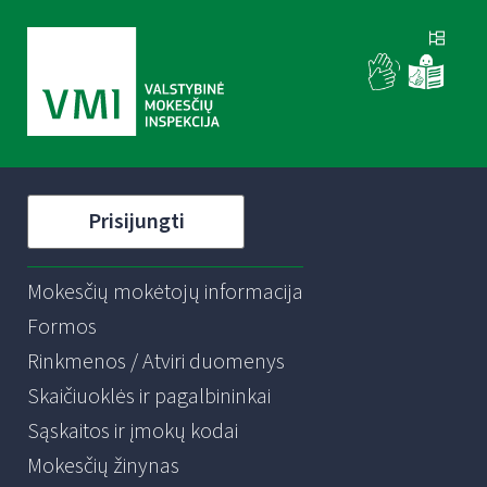
Prisijungti
Mokesčių mokėtojų informacija
Formos
Rinkmenos / Atviri duomenys
Skaičiuoklės ir pagalbininkai
Sąskaitos ir įmokų kodai
Mokesčių žinynas