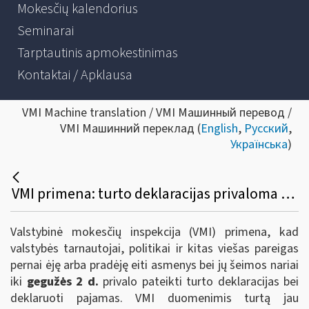
Mokesčių kalendorius
Seminarai
Tarptautinis apmokestinimas
Kontaktai / Apklausa
VMI Machine translation / VMI Машинный перевод /
VMI Машинний переклад (
English
,
Русский
,
Українська
)
VMI primena: turto deklaracijas privaloma pateikti iki gegužės 2 d.
Valstybinė mokesčių inspekcija (VMI) primena, kad
valstybės tarnautojai, politikai ir kitas viešas pareigas
pernai ėję arba pradėję eiti asmenys bei jų šeimos nariai
iki
gegužės 2 d.
privalo pateikti turto deklaracijas bei
deklaruoti pajamas. VMI duomenimis turtą jau