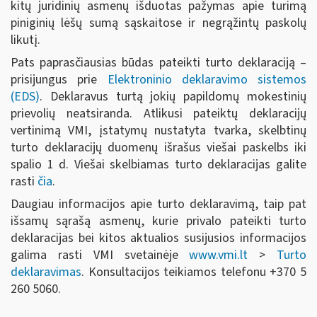
kitų juridinių asmenų išduotas pažymas apie turimą
piniginių lėšų sumą sąskaitose ir negrąžintų paskolų
likutį.
Pats paprasčiausias būdas pateikti turto deklaraciją –
prisijungus prie
Elektroninio deklaravimo sistemos
(EDS)
. Deklaravus turtą jokių papildomų mokestinių
prievolių neatsiranda. Atlikusi pateiktų deklaracijų
vertinimą VMI, įstatymų nustatyta tvarka, skelbtinų
turto deklaracijų duomenų išrašus viešai paskelbs iki
spalio 1 d. Viešai skelbiamas turto deklaracijas galite
rasti
čia
.
Daugiau informacijos apie turto deklaravimą, taip pat
išsamų sąrašą asmenų, kurie privalo pateikti turto
deklaracijas bei kitos aktualios susijusios informacijos
galima rasti VMI svetainėje
www.vmi.lt
>
Turto
deklaravimas
. Konsultacijos teikiamos telefonu +370 5
260 5060.