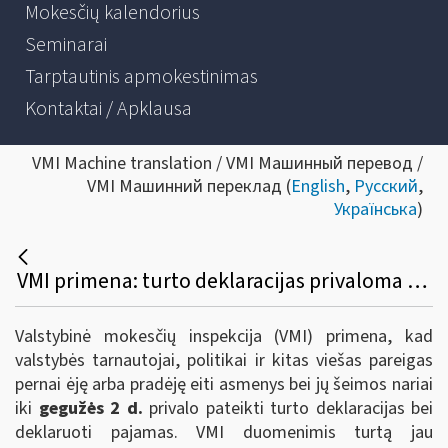
Mokesčių kalendorius
Seminarai
Tarptautinis apmokestinimas
Kontaktai / Apklausa
VMI Machine translation / VMI Машинный перевод /
VMI Машинний переклад (
English
,
Русский
,
Українська
)
VMI primena: turto deklaracijas privaloma pateikti iki gegužės 2 d.
Valstybinė mokesčių inspekcija (VMI) primena, kad
valstybės tarnautojai, politikai ir kitas viešas pareigas
pernai ėję arba pradėję eiti asmenys bei jų šeimos nariai
iki
gegužės 2 d.
privalo pateikti turto deklaracijas bei
deklaruoti pajamas. VMI duomenimis turtą jau