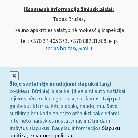
Išsamesnė informacija žiniasklaidai:
Tadas Bružas,
Kauno apskrities valstybinė mokesčių inspekcija
tel.: +370 37 405 373, +370 682 31568; e. p.
tadas.bruzas@vmi.lt
Uždaryti
Šioje svetainėje naudojami slapukai
(angl.
cookies). Būtinieji slapukai įdiegiami automatiškai
ir jiems nėra reikalingas Jūsų sutikimas. Taip pat
galite sutikti ir su kitų slapukų naudojimu. Savo
sutikimą bet kada galėsite atšaukti pakeisdami
interneto naršyklės nustatymus ir ištrindami
įrašytus slapukus. Daugiau informacijos
Slapukų
politika
;
Privatumo politika.