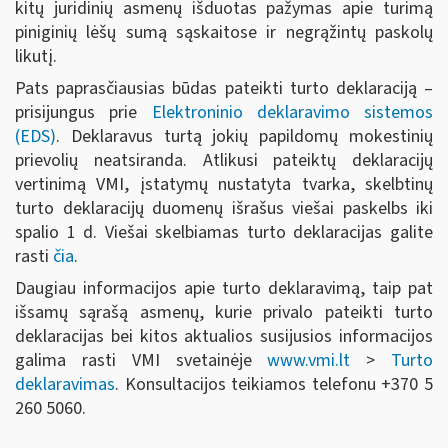
kitų juridinių asmenų išduotas pažymas apie turimą
piniginių lėšų sumą sąskaitose ir negrąžintų paskolų
likutį.
Pats paprasčiausias būdas pateikti turto deklaraciją –
prisijungus prie
Elektroninio deklaravimo sistemos
(EDS)
. Deklaravus turtą jokių papildomų mokestinių
prievolių neatsiranda. Atlikusi pateiktų deklaracijų
vertinimą VMI, įstatymų nustatyta tvarka, skelbtinų
turto deklaracijų duomenų išrašus viešai paskelbs iki
spalio 1 d. Viešai skelbiamas turto deklaracijas galite
rasti
čia
.
Daugiau informacijos apie turto deklaravimą, taip pat
išsamų sąrašą asmenų, kurie privalo pateikti turto
deklaracijas bei kitos aktualios susijusios informacijos
galima rasti VMI svetainėje
www.vmi.lt
>
Turto
deklaravimas
. Konsultacijos teikiamos telefonu +370 5
260 5060.