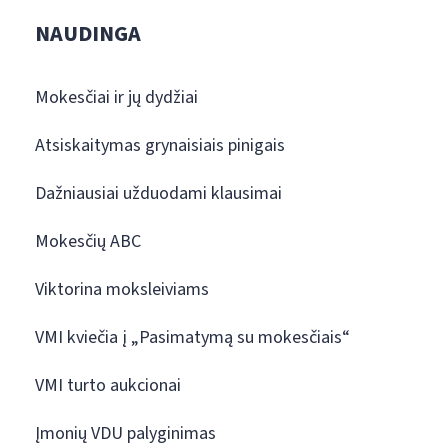
NAUDINGA
Mokesčiai ir jų dydžiai
Atsiskaitymas grynaisiais pinigais
Dažniausiai užduodami klausimai
Mokesčių ABC
Viktorina moksleiviams
VMI kviečia į „Pasimatymą su mokesčiais“
VMI turto aukcionai
Įmonių VDU palyginimas