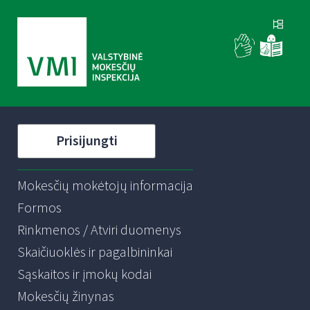
Prisijungti
Mokesčių mokėtojų informacija
Formos
Rinkmenos / Atviri duomenys
Skaičiuoklės ir pagalbininkai
Sąskaitos ir įmokų kodai
Mokesčių žinynas