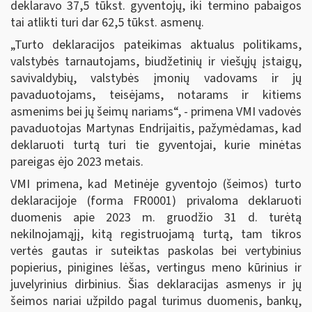
deklaravo 37,5 tūkst. gyventojų, iki termino pabaigos
tai atlikti turi dar 62,5 tūkst. asmenų.
„Turto deklaracijos pateikimas aktualus politikams,
valstybės tarnautojams, biudžetinių ir viešųjų įstaigų,
savivaldybių, valstybės įmonių vadovams ir jų
pavaduotojams, teisėjams, notarams ir kitiems
asmenims bei jų šeimų nariams“, - primena VMI vadovės
pavaduotojas Martynas Endrijaitis, pažymėdamas, kad
deklaruoti turtą turi tie gyventojai, kurie minėtas
pareigas ėjo 2023 metais.
VMI primena, kad Metinėje gyventojo (šeimos) turto
deklaracijoje (forma FR0001) privaloma deklaruoti
duomenis apie 2023 m. gruodžio 31 d. turėtą
nekilnojamąjį, kitą registruojamą turtą, tam tikros
vertės gautas ir suteiktas paskolas bei vertybinius
popierius, pinigines lėšas, vertingus meno kūrinius ir
juvelyrinius dirbinius. Šias deklaracijas asmenys ir jų
šeimos nariai užpildo pagal turimus duomenis, bankų,