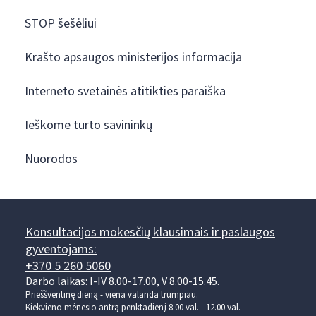
STOP šešėliui
Krašto apsaugos ministerijos informacija
Interneto svetainės atitikties paraiška
Ieškome turto savininkų
Nuorodos
Konsultacijos mokesčių klausimais ir paslaugos
gyventojams:
+370 5 260 5060
Darbo laikas: I-IV 8.00-17.00, V 8.00-15.45.
Prieššventinę dieną - viena valanda trumpiau.
Kiekvieno mėnesio antrą penktadienį 8.00 val. - 12.00 val.