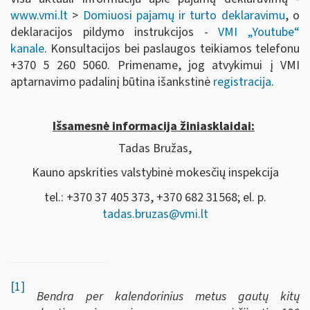
www.vmi.lt
>
Domiuosi pajamų ir turto deklaravimu
, o
deklaracijos pildymo instrukcijos -
VMI „Youtube“
kanale
. Konsultacijos bei paslaugos teikiamos telefonu
+370 5 260 5060. Primename, jog atvykimui į VMI
aptarnavimo padalinį būtina išankstinė
registracija
.
Išsamesnė informacija žiniasklaidai:
Tadas Bružas,
Kauno apskrities valstybinė mokesčių inspekcija
tel.: +370 37 405 373, +370 682 31568; el. p.
tadas.bruzas@vmi.lt
[1]
Bendra per kalendorinius metus gautų kitų