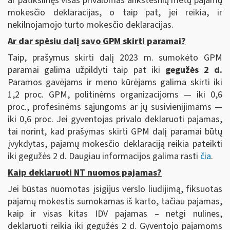
ar patikslinęs visas privalomas ankstesnių metų pajamų
mokesčio deklaracijas, o taip pat, jei reikia, ir
nekilnojamojo turto mokesčio deklaracijas.
Ar dar spėsiu dalį savo GPM skirti paramai?
Taip, prašymus skirti dalį 2023 m. sumokėto GPM
paramai galima užpildyti taip pat iki
gegužės 2 d.
Paramos gavėjams ir meno kūrėjams galima skirti iki
1,2 proc. GPM, politinėms organizacijoms — iki 0,6
proc., profesinėms sąjungoms ar jų susivienijimams —
iki 0,6 proc. Jei gyventojas privalo deklaruoti pajamas,
tai norint, kad prašymas skirti GPM dalį paramai būtų
įvykdytas, pajamų mokesčio deklaraciją reikia pateikti
iki gegužės 2 d. Daugiau informacijos galima rasti
čia
.
Kaip deklaruoti NT nuomos pajamas?
Jei būstas nuomotas įsigijus verslo liudijimą, fiksuotas
pajamų mokestis sumokamas iš karto, tačiau pajamas,
kaip ir visas kitas IDV pajamas – netgi nulines,
deklaruoti reikia iki gegužės 2 d. Gyventojo pajamoms