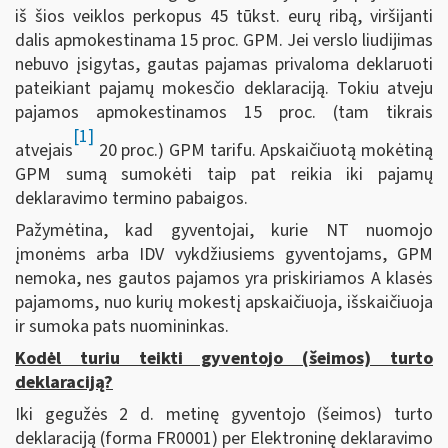
iš šios veiklos perkopus 45 tūkst. eurų ribą, viršijanti
dalis apmokestinama 15 proc. GPM. Jei verslo liudijimas
nebuvo įsigytas, gautas pajamas privaloma deklaruoti
pateikiant pajamų mokesčio deklaraciją. Tokiu atveju
pajamos apmokestinamos 15 proc. (tam tikrais
[1]
atvejais
20 proc.) GPM tarifu. Apskaičiuotą mokėtiną
GPM sumą sumokėti taip pat reikia iki pajamų
deklaravimo termino pabaigos.
Pažymėtina, kad gyventojai, kurie NT nuomojo
įmonėms arba IDV vykdžiusiems gyventojams, GPM
nemoka, nes gautos pajamos yra priskiriamos A klasės
pajamoms, nuo kurių mokestį apskaičiuoja, išskaičiuoja
ir sumoka pats nuomininkas.
Kodėl turiu teikti gyventojo (šeimos) turto
deklaraciją?
Iki gegužės 2 d. metinę gyventojo (šeimos) turto
deklaraciją (forma FR0001) per Elektroninę deklaravimo