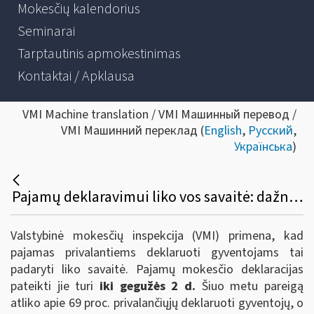
Mokesčių kalendorius
Seminarai
Tarptautinis apmokestinimas
Kontaktai / Apklausa
VMI Machine translation / VMI Машинный перевод /
VMI Машинний переклад (
English
,
Русский
,
Українська
)
Pajamų deklaravimui liko vos savaitė: dažniausiai užduodami klausimai
Valstybinė mokesčių inspekcija (VMI) primena, kad
pajamas privalantiems deklaruoti gyventojams tai
padaryti liko savaitė. Pajamų mokesčio deklaracijas
pateikti jie turi
iki
gegužės 2 d.
Šiuo metu pareigą
atliko apie 69 proc. privalančiųjų deklaruoti gyventojų, o