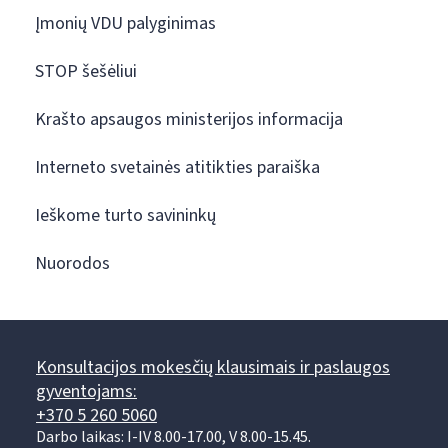
Įmonių VDU palyginimas
STOP šešėliui
Krašto apsaugos ministerijos informacija
Interneto svetainės atitikties paraiška
Ieškome turto savininkų
Nuorodos
Konsultacijos mokesčių klausimais ir paslaugos
gyventojams:
+370 5 260 5060
Darbo laikas: I-IV 8.00-17.00, V 8.00-15.45.