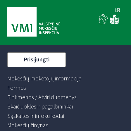
Prisijungti
Mokesčių mokėtojų informacija
Formos
Rinkmenos / Atviri duomenys
Skaičiuoklės ir pagalbininkai
Sąskaitos ir įmokų kodai
Mokesčių žinynas