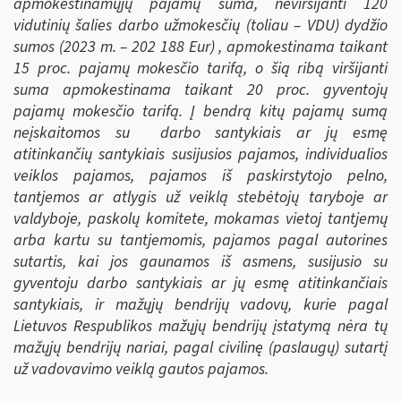
apmokestinamųjų pajamų suma, neviršijanti 120
vidutinių šalies darbo užmokesčių (toliau – VDU) dydžio
sumos (2023 m. –
202 188 Eur) , apmokestinama taikant
15 proc. pajamų mokesčio tarifą, o šią ribą viršijanti
suma apmokestinama taikant 20 proc. gyventojų
pajamų mokesčio tarifą. Į bendrą kitų pajamų sumą
neįskaitomos su darbo santykiais ar jų esmę
atitinkančių santykiais susijusios pajamos, individualios
veiklos pajamos, pajamos iš paskirstytojo pelno,
tantjemos ar atlygis už veiklą stebėtojų taryboje ar
valdyboje, paskolų komitete, mokamas vietoj tantjemų
arba kartu su tantjemomis, pajamos pagal autorines
sutartis, kai jos gaunamos iš asmens, susijusio su
gyventoju darbo santykiais ar jų esmę atitinkančiais
santykiais, ir mažųjų bendrijų vadovų, kurie pagal
Lietuvos Respublikos mažųjų bendrijų įstatymą nėra tų
mažųjų bendrijų nariai, pagal civilinę (paslaugų) sutartį
už vadovavimo veiklą gautos pajamos.