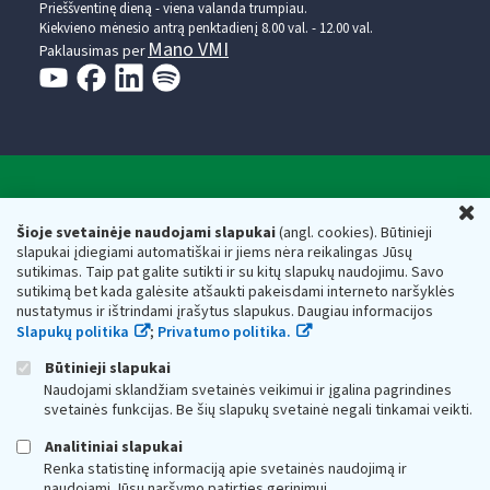
Prieššventinę dieną - viena valanda trumpiau.
Kiekvieno mėnesio antrą penktadienį 8.00 val. - 12.00 val.
Mano VMI
Paklausimas per
Valstybinė mokesčių inspekcija prie Lietuvos
U
Respublikos finansų ministerijos
Šioje svetainėje naudojami slapukai
(angl. cookies). Būtinieji
slapukai įdiegiami automatiškai ir jiems nėra reikalingas Jūsų
Biudžetinė įstaiga. Juridinio asmens kodas — 188659752,
sutikimas. Taip pat galite sutikti ir su kitų slapukų naudojimu. Savo
adresas: Vasario 16-osios g. 14, 01107 Vilnius, Lietuva, el.paštas:
sutikimą bet kada galėsite atšaukti pakeisdami interneto naršyklės
vmi@vmi.lt
, E. pristatymo dėžutės adresas 188659752
nustatymus ir ištrindami įrašytus slapukus. Daugiau informacijos
Duomenys apie Valstybinę mokesčių inspekciją prie Lietuvos
Slapukų politika
;
Privatumo politika.
Respublikos finansų ministerijos kaupiami ir saugomi Juridinių
asmenų registre
Būtinieji slapukai
Naudojami sklandžiam svetainės veikimui ir įgalina pagrindines
svetainės funkcijas. Be šių slapukų svetainė negali tinkamai veikti.
Analitiniai slapukai
Renka statistinę informaciją apie svetainės naudojimą ir
naudojami Jūsų naršymo patirties gerinimui.