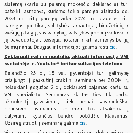
sistemą (kartu su pajamų mokesčio deklaracija) turi
pateikti asmenys, kuriems tokia pareiga atsirado dėl
2023 m. eitų pareigų arba 2024 m. pradėjus eiti
pareigas: politikai, valstybės tarnautojai, biudžetinių ir
viešųjų įstaigų, savivaldybių, valstybės įmonių vadovai ir
jų pavaduotojai, teisėjai, notarai ir kiti asmenys bei jų
šeimų nariai. Daugiau informacijos galima rasti
čia
.
Deklaruoti galima nuotoliu, aktuali informacija VMI
svetainėje ir „Youtube“ bei konsultacijos telefonu
Balandžio 25 d., 15 val. gyventojai turi galimybę
prisijungti į paskutinį praktinį seminarą per ZOOM ir,
nelaukiant gegužės 2 d., deklaruoti pajamas kartu su
VMI specialistu. Seminaras skirtas tiek tik darbo
užmokestį gavusiems, tiek pernai savarankiškai
dirbusiems asmenims. Jo metu bus atsakoma į
dalyviams kylančius bendro pobūdžio klausimus.
Užsiregistruoti į seminarą galima
čia
.
Visa aktuali informacija apie pajamų deklaravimą -