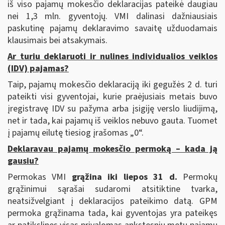
iš viso pajamų mokesčio deklaracijas pateikė daugiau
nei 1,3 mln. gyventojų. VMI dalinasi dažniausiais
paskutinę pajamų deklaravimo savaitę užduodamais
klausimais bei atsakymais.
Ar turiu deklaruoti ir nulines individualios veiklos
(IDV) pajamas?
Taip, pajamų mokesčio deklaraciją iki gegužės 2 d. turi
pateikti visi gyventojai, kurie praėjusiais metais buvo
įregistravę IDV su pažyma arba įsigiję verslo liudijimą,
net ir tada, kai pajamų iš veiklos nebuvo gauta. Tuomet
į pajamų eilutę tiesiog įrašomas „0“.
Deklaravau pajamų mokesčio permoką – kada ją
gausiu?
Permokas VMI
grąžina iki liepos 31 d.
Permokų
grąžinimui sąrašai sudaromi atsitiktine tvarka,
neatsižvelgiant į deklaracijos pateikimo datą. GPM
permoka grąžinama tada, kai gyventojas yra pateikęs