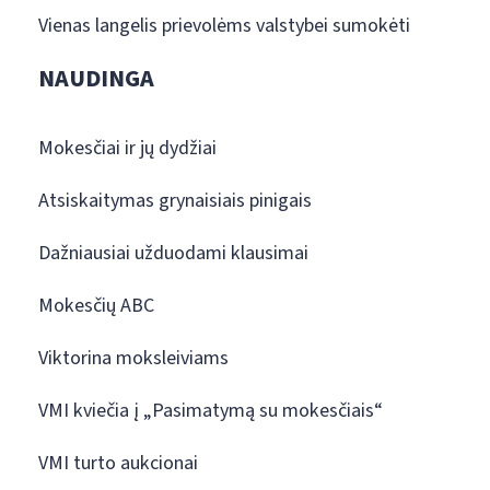
Vienas langelis prievolėms valstybei sumokėti
NAUDINGA
Mokesčiai ir jų dydžiai
Atsiskaitymas grynaisiais pinigais
Dažniausiai užduodami klausimai
Mokesčių ABC
Viktorina moksleiviams
VMI kviečia į „Pasimatymą su mokesčiais“
VMI turto aukcionai