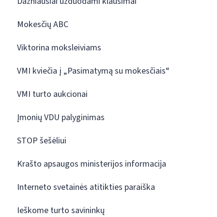
Dažniausiai užduodami klausimai
Mokesčių ABC
Viktorina moksleiviams
VMI kviečia į „Pasimatymą su mokesčiais“
VMI turto aukcionai
Įmonių VDU palyginimas
STOP šešėliui
Krašto apsaugos ministerijos informacija
Interneto svetainės atitikties paraiška
Ieškome turto savininkų