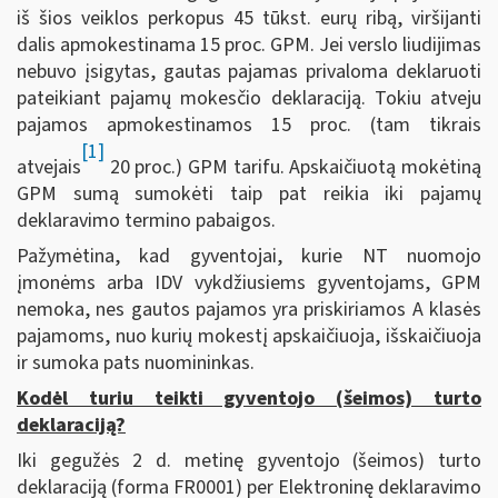
iš šios veiklos perkopus 45 tūkst. eurų ribą, viršijanti
dalis apmokestinama 15 proc. GPM. Jei verslo liudijimas
nebuvo įsigytas, gautas pajamas privaloma deklaruoti
pateikiant pajamų mokesčio deklaraciją. Tokiu atveju
pajamos apmokestinamos 15 proc. (tam tikrais
[1]
atvejais
20 proc.) GPM tarifu. Apskaičiuotą mokėtiną
GPM sumą sumokėti taip pat reikia iki pajamų
deklaravimo termino pabaigos.
Pažymėtina, kad gyventojai, kurie NT nuomojo
įmonėms arba IDV vykdžiusiems gyventojams, GPM
nemoka, nes gautos pajamos yra priskiriamos A klasės
pajamoms, nuo kurių mokestį apskaičiuoja, išskaičiuoja
ir sumoka pats nuomininkas.
Kodėl turiu teikti gyventojo (šeimos) turto
deklaraciją?
Iki gegužės 2 d. metinę gyventojo (šeimos) turto
deklaraciją (forma FR0001) per Elektroninę deklaravimo