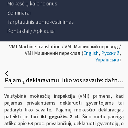
Mokesčių kalendorius
Seminarai
Tarptautinis apmokestinimas
Kontaktai / Apklausa
VMI Machine translation / VMI Машинный перевод /
VMI Машинний переклад (
English
,
Русский
,
Українська
)
Pajamų deklaravimui liko vos savaitė: dažniausiai užduodami klausimai
Valstybinė mokesčių inspekcija (VMI) primena, kad
pajamas privalantiems deklaruoti gyventojams tai
padaryti liko savaitė. Pajamų mokesčio deklaracijas
pateikti jie turi
iki
gegužės 2 d.
Šiuo metu pareigą
atliko apie 69 proc. privalančiųjų deklaruoti gyventojų, o