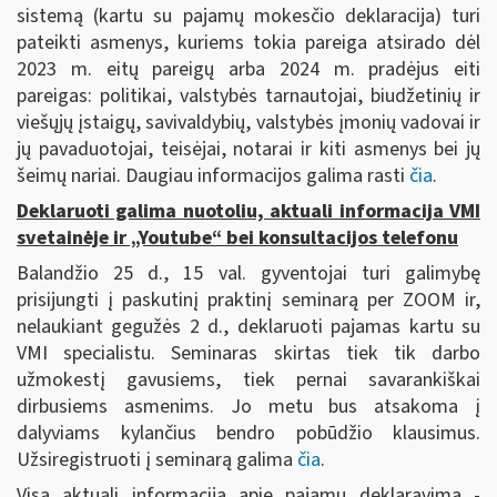
sistemą (kartu su pajamų mokesčio deklaracija) turi
pateikti asmenys, kuriems tokia pareiga atsirado dėl
2023 m. eitų pareigų arba 2024 m. pradėjus eiti
pareigas: politikai, valstybės tarnautojai, biudžetinių ir
viešųjų įstaigų, savivaldybių, valstybės įmonių vadovai ir
jų pavaduotojai, teisėjai, notarai ir kiti asmenys bei jų
šeimų nariai. Daugiau informacijos galima rasti
čia
.
Deklaruoti galima nuotoliu, aktuali informacija VMI
svetainėje ir „Youtube“ bei konsultacijos telefonu
Balandžio 25 d., 15 val. gyventojai turi galimybę
prisijungti į paskutinį praktinį seminarą per ZOOM ir,
nelaukiant gegužės 2 d., deklaruoti pajamas kartu su
VMI specialistu. Seminaras skirtas tiek tik darbo
užmokestį gavusiems, tiek pernai savarankiškai
dirbusiems asmenims. Jo metu bus atsakoma į
dalyviams kylančius bendro pobūdžio klausimus.
Užsiregistruoti į seminarą galima
čia
.
Visa aktuali informacija apie pajamų deklaravimą -