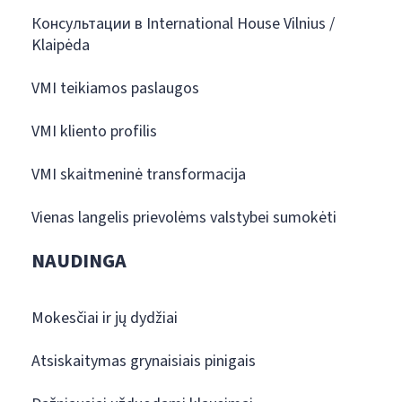
Консультации в International House Vilnius /
Klaipėda
VMI teikiamos paslaugos
VMI kliento profilis
VMI skaitmeninė transformacija
Vienas langelis prievolėms valstybei sumokėti
NAUDINGA
Mokesčiai ir jų dydžiai
Atsiskaitymas grynaisiais pinigais