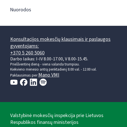
Nuorodos
Konsultacijos mokesčių klausimais ir paslaugos
gyventojams:
+370 5 260 5060
Darbo laikas: I-IV 8.00-17.00, V 8.00-15.45.
Prieššventinę dieną - viena valanda trumpiau.
Kiekvieno mėnesio antrą penktadienį 8.00 val. - 12.00 val.
Mano VMI
Paklausimas per
Valstybinė mokesčių inspekcija prie Lietuvos
Respublikos finansų ministerijos