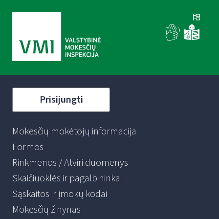
Prisijungti
Mokesčių mokėtojų informacija
Formos
Rinkmenos / Atviri duomenys
Skaičiuoklės ir pagalbininkai
Sąskaitos ir įmokų kodai
Mokesčių žinynas