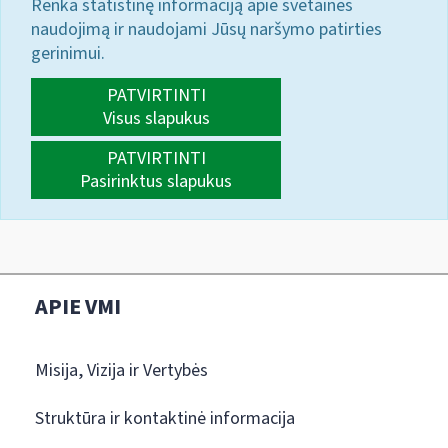
Renka statistinę informaciją apie svetainės
naudojimą ir naudojami Jūsų naršymo patirties
gerinimui.
PATVIRTINTI
Visus slapukus
PATVIRTINTI
Pasirinktus slapukus
APIE VMI
Misija, Vizija ir Vertybės
Struktūra ir kontaktinė informacija