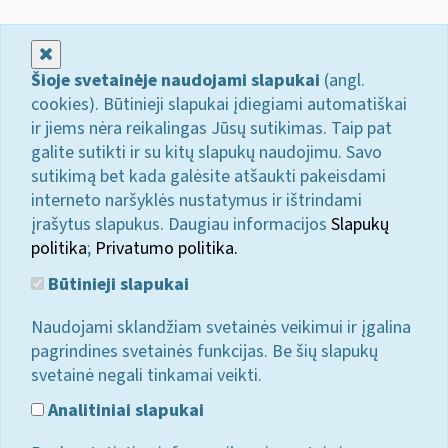
Uždaryti
Šioje svetainėje naudojami slapukai
(angl.
cookies). Būtinieji slapukai įdiegiami automatiškai
ir jiems nėra reikalingas Jūsų sutikimas. Taip pat
galite sutikti ir su kitų slapukų naudojimu. Savo
sutikimą bet kada galėsite atšaukti pakeisdami
interneto naršyklės nustatymus ir ištrindami
įrašytus slapukus. Daugiau informacijos
Slapukų
politika
;
Privatumo politika.
Būtinieji slapukai
Naudojami sklandžiam svetainės veikimui ir įgalina
pagrindines svetainės funkcijas. Be šių slapukų
svetainė negali tinkamai veikti.
Analitiniai slapukai