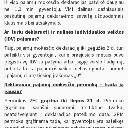
iš viso pajamų mokesčio deklaracijas pateikė daugiau
nei 1,3 mln. gyventojų. VMI dalinasi dažniausiais
paskutinę pajamų deklaravimo savaitę užduodamais
klausimais bei atsakymais.
Ar turiu deklaruoti ir nulines individualios veiklos
(IDV) pajamas?
Taip, pajamų mokesčio deklaraciją iki gegužės 2 d. turi
pateikti visi gyventojai, kurie praėjusiais metais buvo
įregistravę IDV su pažyma arba įsigiję verslo liudijimą,
net ir tada, kai pajamų iš veiklos nebuvo gauta. Tuomet
į pajamų eilutę tiesiog įrašomas „0“.
Deklaravau pajamų mokesčio permoką – kada ją
gausiu?
Permokas VMI
grąžina iki liepos 31 d.
Permokų
grąžinimui sąrašai sudaromi atsitiktine tvarka,
neatsižvelgiant į deklaracijos pateikimo datą. GPM
permoka grąžinama tada, kai gyventojas yra pateikęs