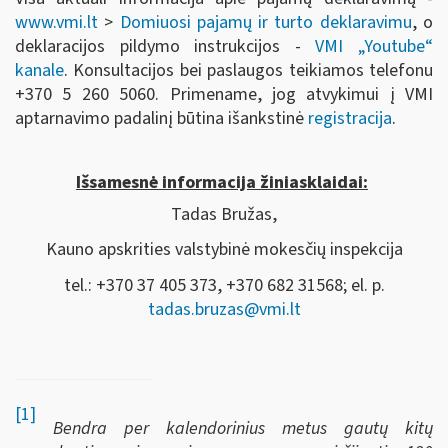
www.vmi.lt
>
Domiuosi pajamų ir turto deklaravimu
, o
deklaracijos pildymo instrukcijos -
VMI „Youtube“
kanale
. Konsultacijos bei paslaugos teikiamos telefonu
+370 5 260 5060. Primename, jog atvykimui į VMI
aptarnavimo padalinį būtina išankstinė
registracija
.
Išsamesnė informacija žiniasklaidai:
Tadas Bružas,
Kauno apskrities valstybinė mokesčių inspekcija
tel.: +370 37 405 373, +370 682 31568; el. p.
tadas.bruzas@vmi.lt
[1]
Bendra per kalendorinius metus gautų kitų