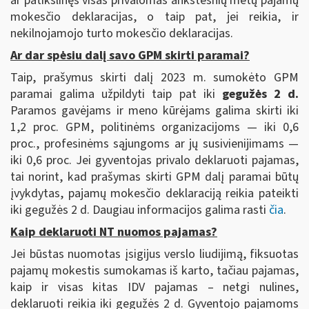
ar patikslinęs visas privalomas ankstesnių metų pajamų
mokesčio deklaracijas, o taip pat, jei reikia, ir
nekilnojamojo turto mokesčio deklaracijas.
Ar dar spėsiu dalį savo GPM skirti paramai?
Taip, prašymus skirti dalį 2023 m. sumokėto GPM
paramai galima užpildyti taip pat iki
gegužės 2 d.
Paramos gavėjams ir meno kūrėjams galima skirti iki
1,2 proc. GPM, politinėms organizacijoms — iki 0,6
proc., profesinėms sąjungoms ar jų susivienijimams —
iki 0,6 proc. Jei gyventojas privalo deklaruoti pajamas,
tai norint, kad prašymas skirti GPM dalį paramai būtų
įvykdytas, pajamų mokesčio deklaraciją reikia pateikti
iki gegužės 2 d. Daugiau informacijos galima rasti
čia
.
Kaip deklaruoti NT nuomos pajamas?
Jei būstas nuomotas įsigijus verslo liudijimą, fiksuotas
pajamų mokestis sumokamas iš karto, tačiau pajamas,
kaip ir visas kitas IDV pajamas – netgi nulines,
deklaruoti reikia iki gegužės 2 d. Gyventojo pajamoms