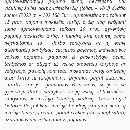
apmokestinamųjų pajamų suma, neviršijanti 120
vidutinių šalies darbo užmokesčių (toliau – VDU) dydžio
sumos (2023 m. –
202 188 Eur) , apmokestinama taikant
15 proc. pajamų mokesčio tarifą, o šią ribą viršijanti
suma apmokestinama taikant 20 proc. gyventojų
pajamų mokesčio tarifą. Į bendrą kitų pajamų sumą
neįskaitomos su darbo santykiais ar jų esmę
atitinkančių santykiais susijusios pajamos, individualios
veiklos pajamos, pajamos iš paskirstytojo pelno,
tantjemos ar atlygis už veiklą stebėtojų taryboje ar
valdyboje, paskolų komitete, mokamas vietoj tantjemų
arba kartu su tantjemomis, pajamos pagal autorines
sutartis, kai jos gaunamos iš asmens, susijusio su
gyventoju darbo santykiais ar jų esmę atitinkančiais
santykiais, ir mažųjų bendrijų vadovų, kurie pagal
Lietuvos Respublikos mažųjų bendrijų įstatymą nėra tų
mažųjų bendrijų nariai, pagal civilinę (paslaugų) sutartį
už vadovavimo veiklą gautos pajamos.