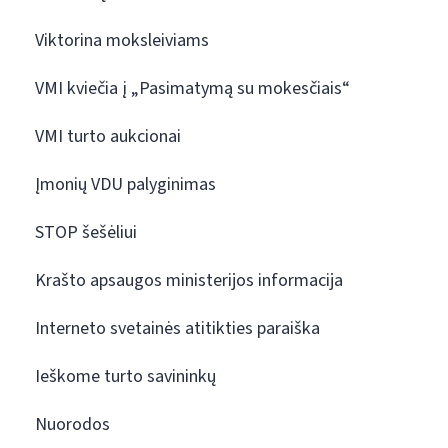
Viktorina moksleiviams
VMI kviečia į „Pasimatymą su mokesčiais“
VMI turto aukcionai
Įmonių VDU palyginimas
STOP šešėliui
Krašto apsaugos ministerijos informacija
Interneto svetainės atitikties paraiška
Ieškome turto savininkų
Nuorodos