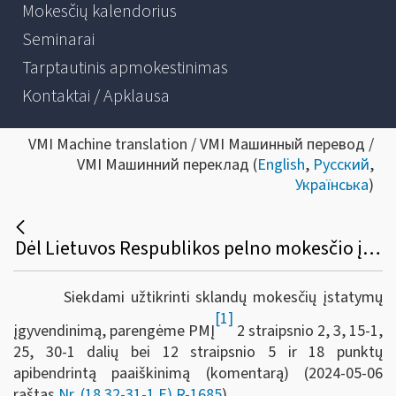
Mokesčių kalendorius
Seminarai
Tarptautinis apmokestinimas
Kontaktai / Apklausa
VMI Machine translation / VMI Машинный перевод /
VMI Машинний переклад (
English
,
Русский
,
Українська
)
Dėl Lietuvos Respublikos pelno mokesčio įstatymo 2 straipsnio 2, 3, 15-1, 25, 30-1 dalių bei 12 straipsnio 5 ir 18 punktų apibendrinto paaiškinimo (komentaro)
Siekdami užtikrinti sklandų mokesčių įstatymų
[1]
įgyvendinimą, parengėme PMĮ
2 straipsnio 2, 3, 15-1,
25, 30-1 dalių bei 12 straipsnio 5 ir 18 punktų
apibendrintą paaiškinimą (komentarą) (2024-05-06
raštas
Nr. (18.32-31-1 E) R-1685
).