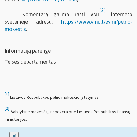
[2]
Komentarą galima rasti VMI
interneto
svetainėje adresu:
https://www.vmi.lt/evmi/pelno-
mokestis
.
Informaciją parengė
Teisės departamentas
[1]
Lietuvos Respublikos pelno mokesčio įstatymas.
[2]
Valstybinė mokesčių inspekcija prie Lietuvos Respublikos finansų
ministerijos.
Uždaryti