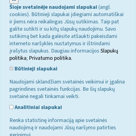
Šioje svetainėje naudojami slapukai
(angl.
cookies). Būtinieji slapukai įdiegiami automatiškai
ir jiems nėra reikalingas Jūsų sutikimas. Taip pat
galite sutikti ir su kitų slapukų naudojimu. Savo
sutikimą bet kada galėsite atšaukti pakeisdami
interneto naršyklės nustatymus ir ištrindami
įrašytus slapukus. Daugiau informacijos
Slapukų
politika
;
Privatumo politika.
Būtinieji slapukai
Naudojami sklandžiam svetainės veikimui ir įgalina
pagrindines svetainės funkcijas. Be šių slapukų
svetainė negali tinkamai veikti.
Analitiniai slapukai
Renka statistinę informaciją apie svetainės
naudojimą ir naudojami Jūsų naršymo patirties
gerinimui.