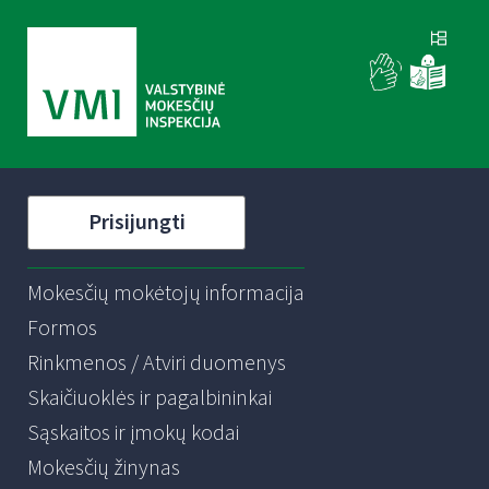
Prisijungti
Mokesčių mokėtojų informacija
Formos
Rinkmenos / Atviri duomenys
Skaičiuoklės ir pagalbininkai
Sąskaitos ir įmokų kodai
Mokesčių žinynas