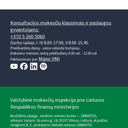
Konsultacijos mokesčių klausimais ir paslaugos
gyventojams:
+370 5 260 5060
Darbo laikas: I-IV 8.00-17.00, V 8.00-15.45.
Prieššventinę dieną - viena valanda trumpiau.
Kiekvieno mėnesio antrą penktadienį 8.00 val. - 12.00 val.
Mano VMI
Paklausimas per
Valstybinė mokesčių inspekcija prie Lietuvos
Respublikos finansų ministerijos
Biudžetinė įstaiga. Juridinio asmens kodas — 188659752,
adresas: Vasario 16-osios g. 14, 01107 Vilnius, Lietuva, el.paštas:
vmi@vmi.lt
, E. pristatymo dėžutės adresas 188659752