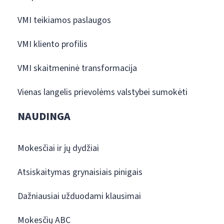
VMI teikiamos paslaugos
VMI kliento profilis
VMI skaitmeninė transformacija
Vienas langelis prievolėms valstybei sumokėti
NAUDINGA
Mokesčiai ir jų dydžiai
Atsiskaitymas grynaisiais pinigais
Dažniausiai užduodami klausimai
Mokesčių ABC