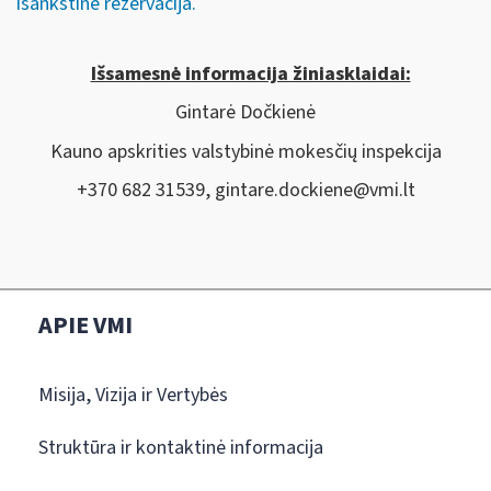
išankstinė rezervacija.
Išsamesnė informacija žiniasklaidai:
Gintarė Dočkienė
Kauno apskrities valstybinė mokesčių inspekcija
+370 682 31539,
gintare.dockiene@vmi.lt
APIE VMI
Misija, Vizija ir Vertybės
Struktūra ir kontaktinė informacija