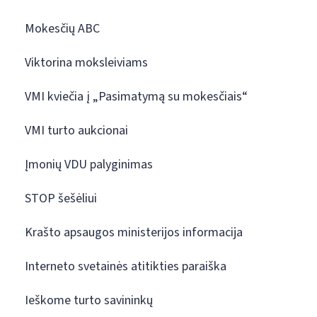
Mokesčių ABC
Viktorina moksleiviams
VMI kviečia į „Pasimatymą su mokesčiais“
VMI turto aukcionai
Įmonių VDU palyginimas
STOP šešėliui
Krašto apsaugos ministerijos informacija
Interneto svetainės atitikties paraiška
Ieškome turto savininkų