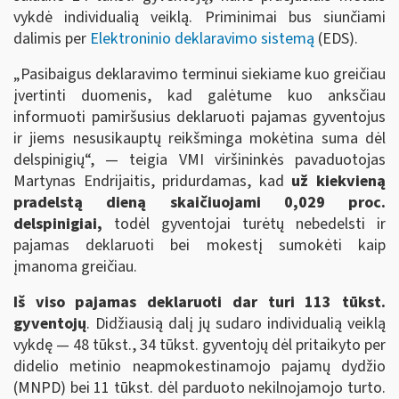
vykdė individualią veiklą. Priminimai bus siunčiami
dalimis per
Elektroninio deklaravimo sistemą
(EDS).
„Pasibaigus deklaravimo terminui siekiame kuo greičiau
įvertinti duomenis, kad galėtume kuo anksčiau
informuoti pamiršusius deklaruoti pajamas gyventojus
ir jiems nesusikauptų reikšminga mokėtina suma dėl
delspinigių“, — teigia VMI viršininkės pavaduotojas
Martynas Endrijaitis, pridurdamas, kad
už kiekvieną
pradelstą dieną skaičiuojami
0,029 proc.
delspinigiai,
todėl gyventojai turėtų nebedelsti ir
pajamas deklaruoti bei mokestį sumokėti kaip
įmanoma greičiau.
Iš viso pajamas deklaruoti dar turi 113 tūkst.
gyventojų
. Didžiausią dalį jų sudaro individualią veiklą
vykdę — 48 tūkst., 34 tūkst. gyventojų dėl pritaikyto per
didelio metinio neapmokestinamojo pajamų dydžio
(MNPD) bei 11 tūkst. dėl parduoto nekilnojamojo turto.