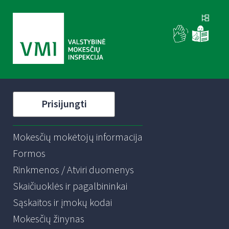
Prisijungti
Mokesčių mokėtojų informacija
Formos
Rinkmenos / Atviri duomenys
Skaičiuoklės ir pagalbininkai
Sąskaitos ir įmokų kodai
Mokesčių žinynas