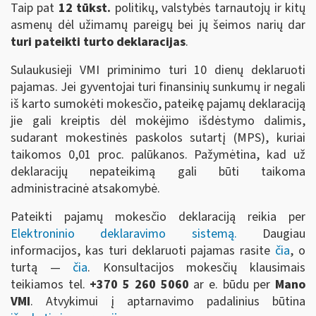
Taip pat
12 tūkst.
politikų, valstybės tarnautojų ir kitų
asmenų dėl užimamų pareigų bei jų šeimos narių dar
turi pateikti turto deklaracijas
.
Sulaukusieji VMI priminimo turi 10 dienų deklaruoti
pajamas. Jei gyventojai turi finansinių sunkumų ir negali
iš karto sumokėti mokesčio, pateikę pajamų deklaraciją
jie gali kreiptis dėl mokėjimo išdėstymo dalimis,
sudarant mokestinės paskolos sutartį (MPS), kuriai
taikomos 0,01 proc. palūkanos. Pažymėtina, kad už
deklaracijų nepateikimą gali būti taikoma
administracinė atsakomybė.
Pateikti pajamų mokesčio deklaraciją reikia per
Elektroninio deklaravimo sistemą.
Daugiau
informacijos, kas turi deklaruoti pajamas rasite
čia
, o
turtą —
čia
. Konsultacijos mokesčių klausimais
teikiamos tel.
+370 5 260 5060
ar e. būdu per
Mano
VMI
. Atvykimui į aptarnavimo padalinius būtina