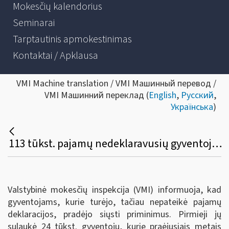
Mokesčių kalendorius
Seminarai
Tarptautinis apmokestinimas
Kontaktai / Apklausa
VMI Machine translation / VMI Машинный перевод /
VMI Машинний переклад (
English
,
Русский
,
Українська
)
113 tūkst. pajamų nedeklaravusių gyventojų — VMI priminimai per EDS
Valstybinė mokesčių inspekcija (VMI) informuoja, kad
gyventojams, kurie turėjo, tačiau nepateikė pajamų
deklaracijos, pradėjo siųsti priminimus. Pirmieji jų
sulaukė 24 tūkst. gyventojų, kurie praėjusiais metais