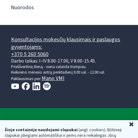
Nuorodos
Konsultacijos mokesčių klausimais ir paslaugos
gyventojams:
+370 5 260 5060
Darbo laikas: I-IV 8.00-17.00, V 8.00-15.45.
Prieššventinę dieną - viena valanda trumpiau.
Kiekvieno mėnesio antrą penktadienį 8.00 val. - 12.00 val.
Mano VMI
Paklausimas per
Valstybinė mokesčių inspekcija prie Lietuvos
U
Respublikos finansų ministerijos
Šioje svetainėje naudojami slapukai
(angl. cookies). Būtinieji
slapukai įdiegiami automatiškai ir jiems nėra reikalingas Jūsų