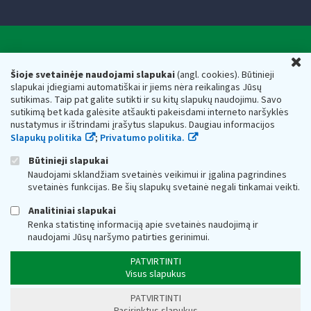
Valstybinė mokesčių inspekcija prie Lietuvos
U
Respublikos finansų ministerijos
Šioje svetainėje naudojami slapukai
(angl. cookies). Būtinieji
slapukai įdiegiami automatiškai ir jiems nėra reikalingas Jūsų
Biudžetinė įstaiga. Juridinio asmens kodas — 188659752,
sutikimas. Taip pat galite sutikti ir su kitų slapukų naudojimu. Savo
adresas: Vasario 16-osios g. 14, 01107 Vilnius, Lietuva, el.paštas:
sutikimą bet kada galėsite atšaukti pakeisdami interneto naršyklės
vmi@vmi.lt
, E. pristatymo dėžutės adresas 188659752
nustatymus ir ištrindami įrašytus slapukus. Daugiau informacijos
Duomenys apie Valstybinę mokesčių inspekciją prie Lietuvos
Slapukų politika
;
Privatumo politika.
Respublikos finansų ministerijos kaupiami ir saugomi Juridinių
asmenų registre
Būtinieji slapukai
Naudojami sklandžiam svetainės veikimui ir įgalina pagrindines
svetainės funkcijas. Be šių slapukų svetainė negali tinkamai veikti.
Analitiniai slapukai
Renka statistinę informaciją apie svetainės naudojimą ir
naudojami Jūsų naršymo patirties gerinimui.
PATVIRTINTI
Visus slapukus
PATVIRTINTI