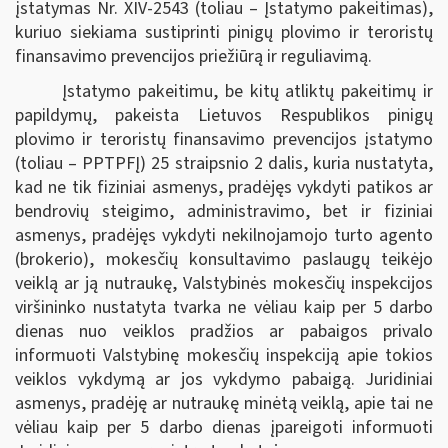
įstatymas Nr. XIV-2543 (toliau – Įstatymo pakeitimas),
kuriuo siekiama sustiprinti pinigų plovimo ir teroristų
finansavimo prevencijos priežiūrą ir reguliavimą.
Įstatymo pakeitimu, be kitų atliktų pakeitimų ir
papildymų, pakeista Lietuvos Respublikos pinigų
plovimo ir teroristų finansavimo prevencijos įstatymo
(toliau – PPTPFĮ) 25 straipsnio 2 dalis, kuria nustatyta,
kad ne tik fiziniai asmenys, pradėjęs vykdyti patikos ar
bendrovių steigimo, administravimo, bet ir fiziniai
asmenys, pradėjęs vykdyti nekilnojamojo turto agento
(brokerio), mokesčių konsultavimo paslaugų teikėjo
veiklą ar ją nutraukę, Valstybinės mokesčių inspekcijos
viršininko nustatyta tvarka ne vėliau kaip per 5 darbo
dienas nuo veiklos pradžios ar pabaigos privalo
informuoti Valstybinę mokesčių inspekciją apie tokios
veiklos vykdymą ar jos vykdymo pabaigą. Juridiniai
asmenys, pradėję ar nutraukę minėtą veiklą, apie tai ne
vėliau kaip per 5 darbo dienas įpareigoti informuoti