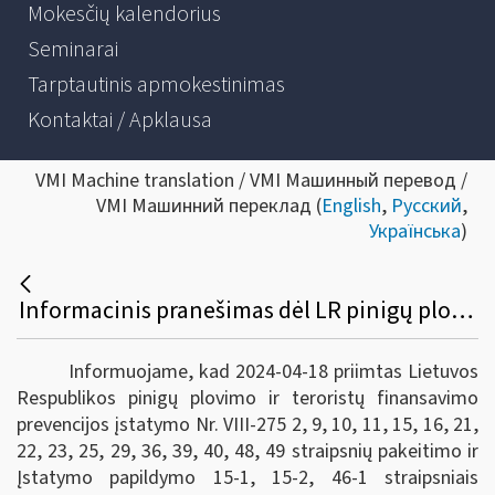
Mokesčių kalendorius
Seminarai
Tarptautinis apmokestinimas
Kontaktai / Apklausa
VMI Machine translation / VMI Машинный перевод /
VMI Машинний переклад (
English
,
Русский
,
Українська
)
Informacinis pranešimas dėl LR pinigų plovimo ir teroristų finansavimo prevencijos įstatymo pakeitimo ir papildymo
Informuojame, kad 2024-04-18 priimtas Lietuvos
Respublikos pinigų plovimo ir teroristų finansavimo
prevencijos įstatymo Nr. VIII-275 2, 9, 10, 11, 15, 16, 21,
22, 23, 25, 29, 36, 39, 40, 48, 49 straipsnių pakeitimo ir
Įstatymo papildymo 15-1, 15-2, 46-1 straipsniais