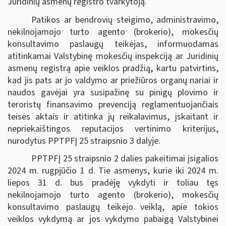
Juridinių asmenų registro tvarkytoją.
Patikos ar bendrovių steigimo, administravimo,
nekilnojamojo turto agento (brokerio), mokesčių
konsultavimo paslaugų teikėjas, informuodamas
atitinkamai Valstybinę mokesčių inspekciją ar Juridinių
asmenų registrą apie veiklos pradžią, kartu patvirtins,
kad jis pats ar jo valdymo ar priežiūros organų nariai ir
naudos gavėjai yra susipažinę su pinigų plovimo ir
teroristų finansavimo prevenciją reglamentuojančiais
teisės aktais ir atitinka jų reikalavimus, įskaitant ir
nepriekaištingos reputacijos vertinimo kriterijus,
nurodytus PPTPFĮ 25 straipsnio 3 dalyje.
PPTPFĮ 25 straipsnio 2 dalies pakeitimai įsigalios
2024 m. rugpjūčio 1 d. Tie asmenys, kurie iki 2024 m.
liepos 31 d. bus pradėję vykdyti ir toliau tęs
nekilnojamojo turto agento (brokerio), mokesčių
konsultavimo paslaugų teikėjo veiklą, apie tokios
veiklos vykdymą ar jos vykdymo pabaigą Valstybinei