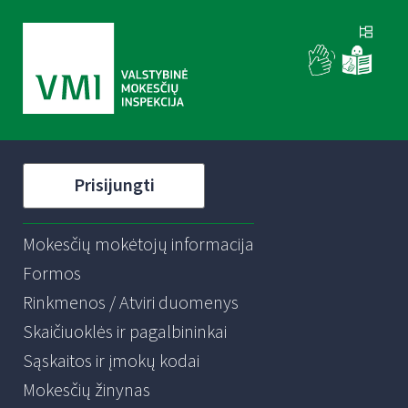
Prisijungti
Mokesčių mokėtojų informacija
Formos
Rinkmenos / Atviri duomenys
Skaičiuoklės ir pagalbininkai
Sąskaitos ir įmokų kodai
Mokesčių žinynas