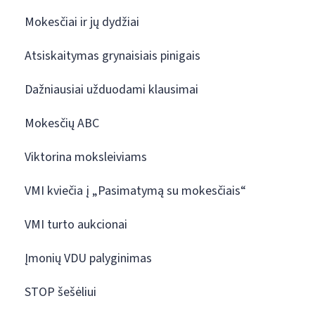
Mokesčiai ir jų dydžiai
Atsiskaitymas grynaisiais pinigais
Dažniausiai užduodami klausimai
Mokesčių ABC
Viktorina moksleiviams
VMI kviečia į „Pasimatymą su mokesčiais“
VMI turto aukcionai
Įmonių VDU palyginimas
STOP šešėliui