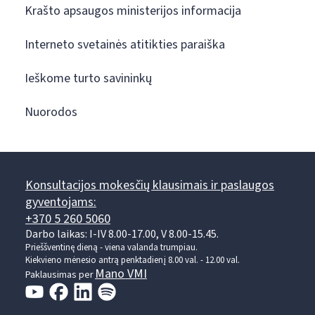
Krašto apsaugos ministerijos informacija
Interneto svetainės atitikties paraiška
Ieškome turto savininkų
Nuorodos
Konsultacijos mokesčių klausimais ir paslaugos
gyventojams:
+370 5 260 5060
Darbo laikas: I-IV 8.00-17.00, V 8.00-15.45.
Prieššventinę dieną - viena valanda trumpiau.
Kiekvieno mėnesio antrą penktadienį 8.00 val. - 12.00 val.
Mano VMI
Paklausimas per