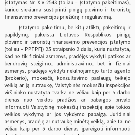
įstatymas Nr. XIV-2543 (toliau – Įstatymo pakeitimas),
kuriuo siekiama sustiprinti pinigų plovimo ir teroristų
finansavimo prevencijos priežiūrą ir reguliavimą.
Įstatymo pakeitimu, be kitų atliktų pakeitimų ir
papildymų, pakeista Lietuvos Respublikos pinigų
plovimo ir teroristų finansavimo prevencijos įstatymo
(toliau – PPTPFĮ) 25 straipsnio 2 dalis, kuria nustatyta,
kad ne tik fiziniai asmenys, pradėjęs vykdyti patikos ar
bendrovių steigimo, administravimo, bet ir fiziniai
asmenys, pradėjęs vykdyti nekilnojamojo turto agento
(brokerio), mokesčių konsultavimo paslaugų teikėjo
veiklą ar ją nutraukę, Valstybinės mokesčių inspekcijos
viršininko nustatyta tvarka ne vėliau kaip per 5 darbo
dienas nuo veiklos pradžios ar pabaigos privalo
informuoti Valstybinę mokesčių inspekciją apie tokios
veiklos vykdymą ar jos vykdymo pabaigą. Juridiniai
asmenys, pradėję ar nutraukę minėtą veiklą, apie tai ne
vėliau kaip per 5 darbo dienas įpareigoti informuoti