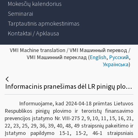
Mokesčių kalendorius
Seminarai
Tarptautinis apmokestinimas
Kontaktai / Apklausa
VMI Machine translation / VMI Машинный перевод /
VMI Машинний переклад (
English
,
Русский
,
Українська
)
Informacinis pranešimas dėl LR pinigų plovimo ir teroristų finansavimo prevencijos įstatymo pakeitimo ir papildymo
Informuojame, kad 2024-04-18 priimtas Lietuvos
Respublikos pinigų plovimo ir teroristų finansavimo
prevencijos įstatymo Nr. VIII-275 2, 9, 10, 11, 15, 16, 21,
22, 23, 25, 29, 36, 39, 40, 48, 49 straipsnių pakeitimo ir
Įstatymo papildymo 15-1, 15-2, 46-1 straipsniais