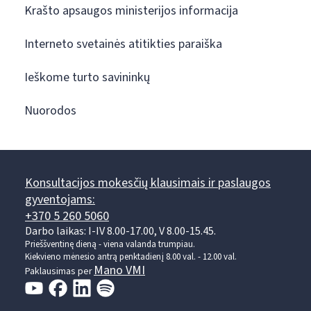
Krašto apsaugos ministerijos informacija
Interneto svetainės atitikties paraiška
Ieškome turto savininkų
Nuorodos
Konsultacijos mokesčių klausimais ir paslaugos
gyventojams:
+370 5 260 5060
Darbo laikas: I-IV 8.00-17.00, V 8.00-15.45.
Prieššventinę dieną - viena valanda trumpiau.
Kiekvieno mėnesio antrą penktadienį 8.00 val. - 12.00 val.
Mano VMI
Paklausimas per