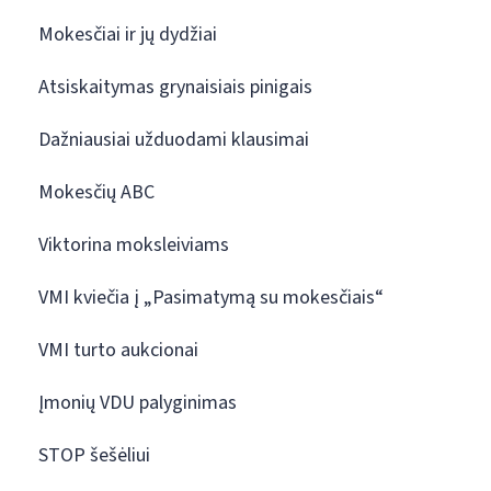
Mokesčiai ir jų dydžiai
Atsiskaitymas grynaisiais pinigais
Dažniausiai užduodami klausimai
Mokesčių ABC
Viktorina moksleiviams
VMI kviečia į „Pasimatymą su mokesčiais“
VMI turto aukcionai
Įmonių VDU palyginimas
STOP šešėliui