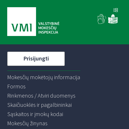
Prisijungti
Mokesčių mokėtojų informacija
Formos
Rinkmenos / Atviri duomenys
Skaičiuoklės ir pagalbininkai
Sąskaitos ir įmokų kodai
Mokesčių žinynas