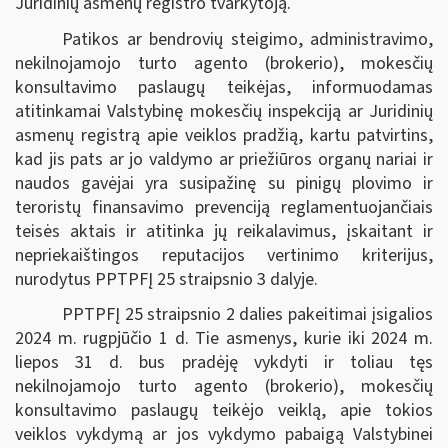
Juridinių asmenų registro tvarkytoją.
Patikos ar bendrovių steigimo, administravimo,
nekilnojamojo turto agento (brokerio), mokesčių
konsultavimo paslaugų teikėjas, informuodamas
atitinkamai Valstybinę mokesčių inspekciją ar Juridinių
asmenų registrą apie veiklos pradžią, kartu patvirtins,
kad jis pats ar jo valdymo ar priežiūros organų nariai ir
naudos gavėjai yra susipažinę su pinigų plovimo ir
teroristų finansavimo prevenciją reglamentuojančiais
teisės aktais ir atitinka jų reikalavimus, įskaitant ir
nepriekaištingos reputacijos vertinimo kriterijus,
nurodytus PPTPFĮ 25 straipsnio 3 dalyje.
PPTPFĮ 25 straipsnio 2 dalies pakeitimai įsigalios
2024 m. rugpjūčio 1 d. Tie asmenys, kurie iki 2024 m.
liepos 31 d. bus pradėję vykdyti ir toliau tęs
nekilnojamojo turto agento (brokerio), mokesčių
konsultavimo paslaugų teikėjo veiklą, apie tokios
veiklos vykdymą ar jos vykdymo pabaigą Valstybinei