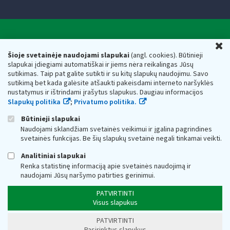
Valstybinė mokesčių inspekcija prie Lietuvos
U
Respublikos finansų ministerijos
Šioje svetainėje naudojami slapukai
(angl. cookies). Būtinieji
slapukai įdiegiami automatiškai ir jiems nėra reikalingas Jūsų
Biudžetinė įstaiga. Juridinio asmens kodas — 188659752,
sutikimas. Taip pat galite sutikti ir su kitų slapukų naudojimu. Savo
adresas: Vasario 16-osios g. 14, 01107 Vilnius, Lietuva, el.paštas:
sutikimą bet kada galėsite atšaukti pakeisdami interneto naršyklės
vmi@vmi.lt
, E. pristatymo dėžutės adresas 188659752
nustatymus ir ištrindami įrašytus slapukus. Daugiau informacijos
Duomenys apie Valstybinę mokesčių inspekciją prie Lietuvos
Slapukų politika
;
Privatumo politika.
Respublikos finansų ministerijos kaupiami ir saugomi Juridinių
asmenų registre
Būtinieji slapukai
Naudojami sklandžiam svetainės veikimui ir įgalina pagrindines
svetainės funkcijas. Be šių slapukų svetainė negali tinkamai veikti.
Analitiniai slapukai
Renka statistinę informaciją apie svetainės naudojimą ir
naudojami Jūsų naršymo patirties gerinimui.
PATVIRTINTI
Visus slapukus
PATVIRTINTI