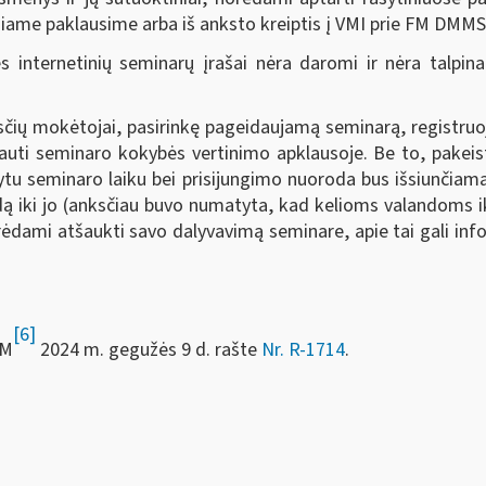
iniame paklausime arba iš anksto kreiptis į VMI prie FM DMM
s internetinių seminarų įrašai nėra daromi ir nėra talpina
čių mokėtojai, pasirinkę pageidaujamą seminarą, registruoj
auti seminaro kokybės vertinimo apklausoje. Be to, pakeis
ytu seminaro laiku bei prisijungimo nuoroda bus išsiunčiam
ndą iki jo (anksčiau buvo numatyta, kad kelioms valandoms ik
ami atšaukti savo dalyvavimą seminare, apie tai gali inform
[6]
FM
2024 m. gegužės 9 d. rašte
Nr. R-1714
.