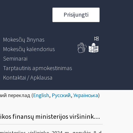
Prisijungti
Mokesčių žinynas
Mokesčių kalendorius
Seminarai
Tarptautinis apmokestinimas
Kontaktai / Apklausa
ний переклад (
English
,
Русский
,
Українська
)
Informacinis pranešimas apie Valstybinės mokesčių inspekcijos prie Lietuvos Respublikos finansų ministerijos viršininko 2024 m. gegužės 8 d. įsakymą Nr. VA-41 „Dėl Valstybinės mokesčių inspekcijos prie Lietuvos Respublikos finansų ministerijos viršininko 2007 m. spalio 9 d. įsakymo Nr. VA-66 „Dėl Konsultacijų ir informacijos teikimo Valstybinėje mokesčių inspekcijoje taisyklių patvirtinimo“ pakeitimo“