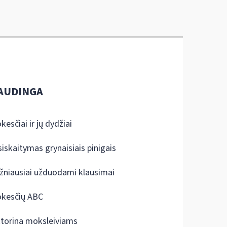
AUDINGA
kesčiai ir jų dydžiai
siskaitymas grynaisiais pinigais
žniausiai užduodami klausimai
kesčių ABC
ktorina moksleiviams