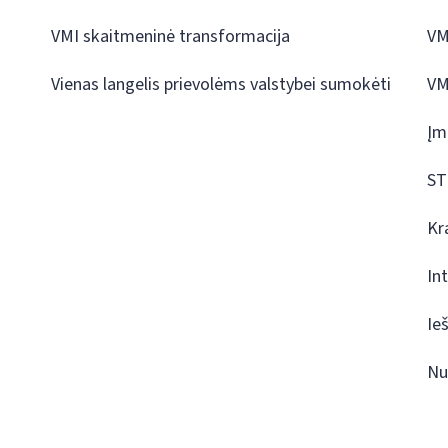
VMI skaitmeninė transformacija
VM
Vienas langelis prievolėms valstybei sumokėti
VM
Įm
ST
Kr
In
Ie
Nu