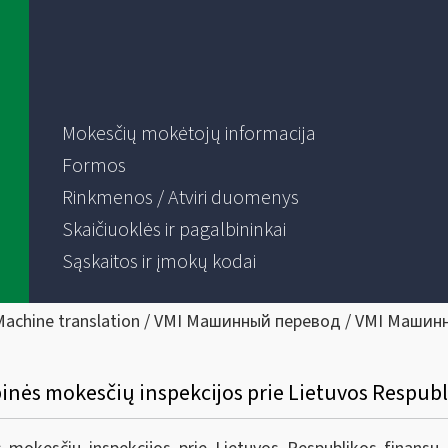
Mokesčių mokėtojų informacija
Formos
Rinkmenos / Atviri duomenys
Skaičiuoklės ir pagalbininkai
Sąskaitos ir įmokų kodai
Machine translation / VMI Машинный перевод / VMI Машин