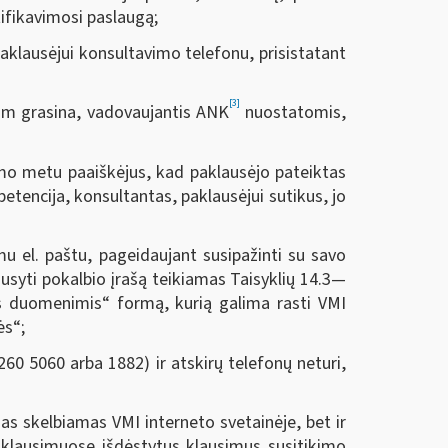
tifikavimosi paslaugą;
paklausėjui konsultavimo telefonu, prisistatant
[3]
 jam grasina, vadovaujantis ANK
nuostatomis,
kimo metu paaiškėjus, kad paklausėjo pateiktas
etencija, konsultantas, paklausėjui sutikus, jo
u el. paštu, pageidaujant susipažinti su savo
syti pokalbio įrašą teikiamas Taisyklių 14.3—
s duomenimis“ formą, kurią galima rasti VMI
ės“;
60 5060 arba 1882) ir atskirų telefonų neturi,
as skelbiamas VMI interneto svetainėje, bet ir
paklausimuose išdėstytus klausimus susitikimo