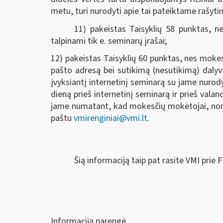
metu, turi nurodyti apie tai pateiktame rašyt
11) pakeistas Taisyklių 58 punktas, ne
talpinami tik e. seminarų įrašai;
12) pakeistas Taisyklių 60 punktas, nes mokes
pašto adresą bei sutikimą (nesutikimą) dalyv
įvyksiantį internetinį seminarą su jame nurod
dieną prieš internetinį seminarą ir prieš vala
jame numatant, kad mokesčių mokėtojai, norėd
paštu
vmirenginiai@vmi.lt
.
Šią informaciją taip pat rasite VMI prie 
Informaciją parengė