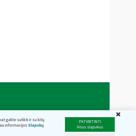
Uždar
t galite sutikti ir su kitų
PATVIRTINTI
iau informacijos
Slapukų
Visus slapukus