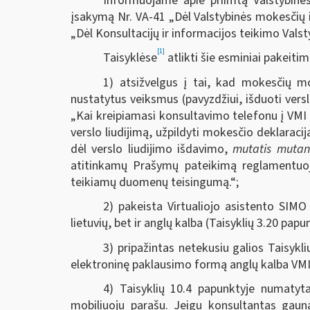
Informuojame apie priimtą Valstybinės
įsakymą Nr. VA-41 „Dėl Valstybinės mokesčių i
„Dėl Konsultacijų ir informacijos teikimo Valst
[1]
Taisyklėse
atlikti šie esminiai pakeitim
1) atsižvelgus į tai, kad mokesčių m
nustatytus veiksmus (pavyzdžiui, išduoti versl
„Kai kreipiamasi konsultavimo telefonu į VMI
verslo liudijimą, užpildyti mokesčio deklaraciją
dėl verslo liudijimo išdavimo,
mutatis mutan
atitinkamų Prašymų pateikimą reglamentuoj
teikiamų duomenų teisingumą.“;
2) pakeista Virtualiojo asistento SIM
lietuvių, bet ir anglų kalba (Taisyklių 3.20 papu
3) pripažintas netekusiu galios Taisykl
elektroninę paklausimo formą anglų kalba VMI 
4) Taisyklių 10.4 papunktyje numatyt
mobiliuoju parašu. Jeigu konsultantas gauna