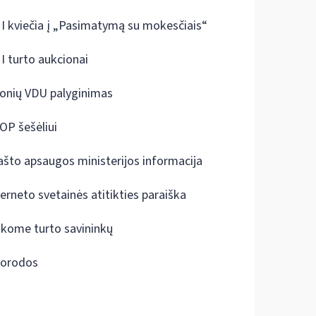
I kviečia į „Pasimatymą su mokesčiais“
I turto aukcionai
onių VDU palyginimas
OP šešėliui
ašto apsaugos ministerijos informacija
terneto svetainės atitikties paraiška
škome turto savininkų
orodos