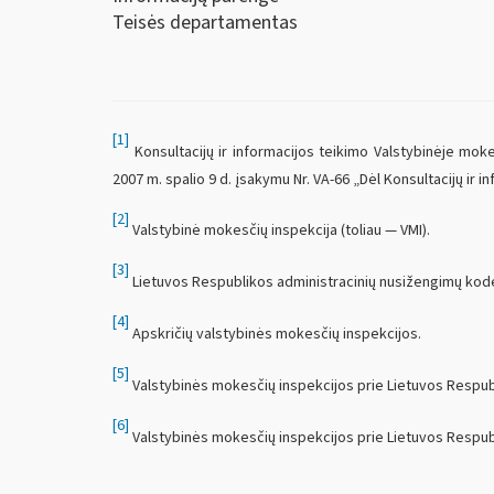
Teisės departamentas
[1]
Konsultacijų ir informacijos teikimo Valstybinėje moke
2007 m. spalio 9 d. įsakymu Nr. VA-66 „Dėl Konsultacijų ir i
[2]
Valstybinė mokesčių inspekcija (toliau — VMI).
[3]
Lietuvos Respublikos administracinių nusižengimų kod
[4]
Apskričių valstybinės mokesčių inspekcijos.
[5]
Valstybinės mokesčių inspekcijos prie Lietuvos Respub
[6]
Valstybinės mokesčių inspekcijos prie Lietuvos Respubl