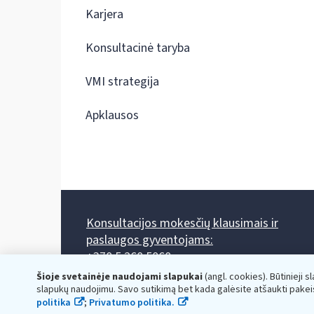
Karjera
Konsultacinė taryba
VMI strategija
Apklausos
Konsultacijos mokesčių klausimais ir
paslaugos gyventojams:
+370 5 260 5060
Darbo laikas: I-IV 8.00-17.00, V 8.00-15.45.
Šioje svetainėje naudojami slapukai
(angl. cookies). Būtinieji s
Prieššventinę dieną - viena valanda trumpiau.
slapukų naudojimu. Savo sutikimą bet kada galėsite atšaukti pakei
Kiekvieno mėnesio antrą penktadienį 8.00 val. - 12.00 val.
politika
;
Privatumo politika.
Mano VMI
Paklausimas per