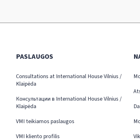
PASLAUGOS
N
Consultations at International House Vilnius /
Mo
Klaipėda
At
Консультации в International House Vilnius /
Klaipėda
Da
VMI teikiamos paslaugos
Mo
VMI kliento profilis
Vi