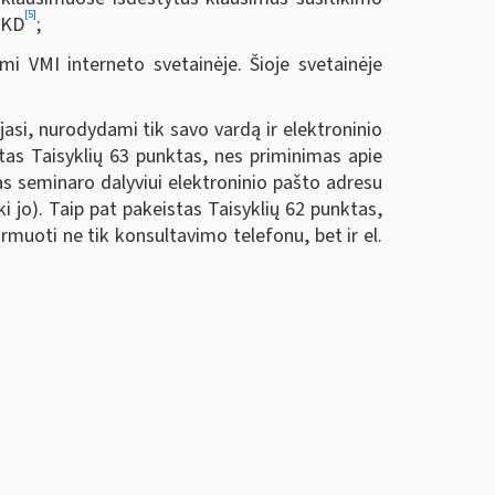
[5]
SKD
;
mi VMI interneto svetainėje. Šioje svetainėje
asi, nurodydami tik savo vardą ir elektroninio
tas Taisyklių 63 punktas, nes priminimas apie
as seminaro dalyviui elektroninio pašto adresu
i jo). Taip pat pakeistas Taisyklių 62 punktas,
uoti ne tik konsultavimo telefonu, bet ir el.