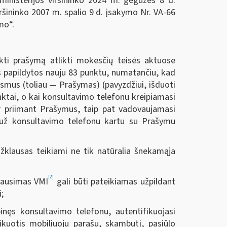
ministerijos viršininko 2024 m. gegužės 8 d.
ršininko 2007 m. spalio 9 d. įsakymo Nr. VA-66
mo“.
kti prašymą atlikti mokesčių teisės aktuose
lės papildytos nauju 83 punktu, numatančiu, kad
smus (toliau — Prašymas) (pavyzdžiui, išduoti
nktai, o kai konsultavimo telefonu kreipiamasi
ir priimant Prašymus, taip pat vadovaujamasi
 už konsultavimo telefonu kartu su Prašymu
žklausas teikiami ne tik natūralia šnekamąja
[2]
klausimas VMI
gali būti pateikiamas užpildant
;
nęs konsultavimo telefonu, autentifikuojasi
ikuotis mobiliuoju parašu, skambutį, pasiūlo