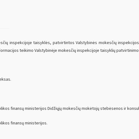
sčių inspekcijoje taisyklės, patvirtintos Valstybinės mokesčių inspekcijos
nformacijos teikimo Valstybinėje mokesčių inspekcijoje taisyklių patvirtinimo
eksas.
likos finansų ministerijos Didžiųjų mokesčių mokėtojų stebėsenos ir kons
ikos finansų ministerijos.