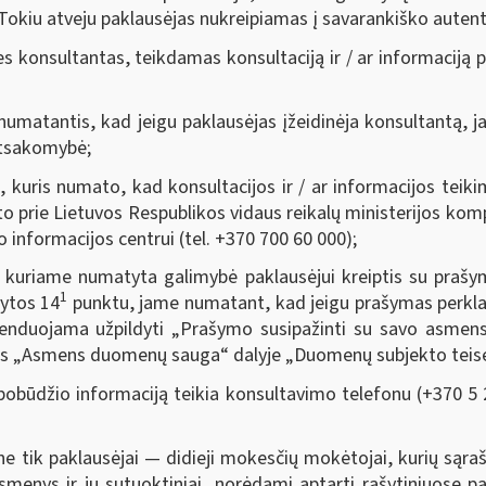
 Tokiu atveju paklausėjas nukreipiamas į savarankiško auten
es konsultantas, teikdamas konsultaciją ir / ar informaciją 
 numatantis, kad jeigu paklausėjas įžeidinėja konsultantą,
atsakomybė;
, kuris numato, kad konsultacijos ir / ar informacijos tei
o prie Lietuvos Respublikos vidaus reikalų ministerijos komp
informacijos centrui (tel. +370 700 60 000);
, kuriame numatyta galimybė paklausėjui kreiptis su prašym
1
dytos 14
punktu, jame numatant, kad jeigu prašymas perklau
enduojama užpildyti „Prašymo susipažinti su savo asmen
ties „Asmens duomenų sauga“ dalyje „Duomenų subjekto teis
obūdžio informaciją teikia konsultavimo telefonu (+370 5 2
e tik paklausėjai — didieji mokesčių mokėtojai, kurių sąraš
 asmenys ir jų sutuoktiniai, norėdami aptarti rašytiniuose 