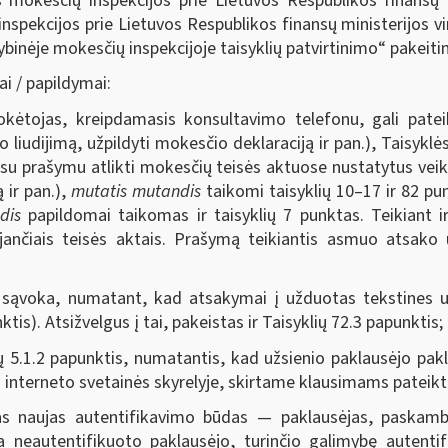
 mokesčių inspekcijos prie Lietuvos Respublikos finansų 
nspekcijos prie Lietuvos Respublikos finansų ministerijos vi
ybinėje mokesčių inspekcijoje taisyklių patvirtinimo“ pakeiti
ai / papildymai:
okėtojas, kreipdamasis konsultavimo telefonu, gali patei
o liudijimą, užpildyti mokesčio deklaraciją ir pan.), Taisyk
 su prašymu atlikti mokesčių teisės aktuose nustatytus veik
 ir pan.),
mutatis mutandis
taikomi taisyklių 10–17 ir 82 pu
dis
papildomai taikomas ir taisyklių 7 punktas. Teikiant 
ančiais teisės aktais. Prašymą teikiantis asmuo atsako
O sąvoka, numatant, kad atsakymai į užduotas tekstines u
nktis). Atsižvelgus į tai, pakeistas ir Taisyklių 72.3 papunktis;
ių 5.1.2 papunktis, numatantis, kad užsienio paklausėjo pa
interneto svetainės skyrelyje, skirtame klausimams pateikti
as naujas autentifikavimo būdas — paklausėjas, paskambi
 neautentifikuoto paklausėjo, turinčio galimybę autentif