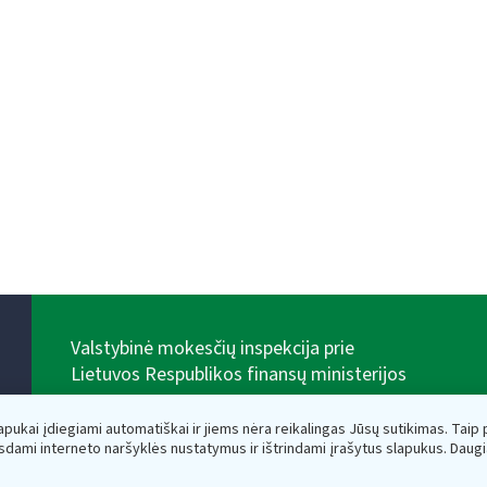
Valstybinė mokesčių inspekcija prie
Lietuvos Respublikos finansų ministerijos
Biudžetinė įstaiga. Juridinio asmens kodas — 188659752,
adresas: Vasario 16-osios g. 14, 01107 Vilnius, Lietuva,
lapukai įdiegiami automatiškai ir jiems nėra reikalingas Jūsų sutikimas. Taip pa
el.paštas:
vmi@vmi.lt
, E. pristatymo dėžutės adresas
sdami interneto naršyklės nustatymus ir ištrindami įrašytus slapukus. Daug
188659752
Duomenys apie Valstybinę mokesčių inspekciją prie