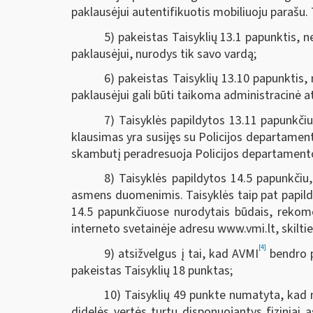
paklausėjui autentifikuotis mobiliuoju parašu.
5) pakeistas Taisyklių 13.1 papunktis, n
paklausėjui, nurodys tik savo vardą;
6) pakeistas Taisyklių 13.10 papunktis,
paklausėjui gali būti taikoma administracinė 
7) Taisyklės papildytos 13.11 papunkčiu
klausimas yra susijęs su Policijos departament
skambutį peradresuoja Policijos departamento 
8) Taisyklės papildytos 14.5 papunkčiu
asmens duomenimis. Taisyklės taip pat papil
14.5 papunkčiuose nurodytais būdais, rekom
interneto svetainėje adresu www.vmi.lt, skil
[4]
9) atsižvelgus į tai, kad AVMI
bendro p
pakeistas Taisyklių 18 punktas;
10) Taisyklių 49 punkte numatyta, kad n
didelės vertės turtu disponuojantys fiziniai