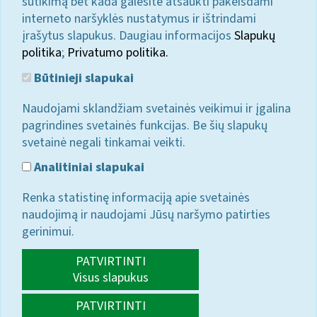
sutikimą bet kada galėsite atšaukti pakeisdami
interneto naršyklės nustatymus ir ištrindami
įrašytus slapukus. Daugiau informacijos
Slapukų
politika
;
Privatumo politika.
Būtinieji slapukai
Naudojami sklandžiam svetainės veikimui ir įgalina
pagrindines svetainės funkcijas. Be šių slapukų
svetainė negali tinkamai veikti.
Analitiniai slapukai
Renka statistinę informaciją apie svetainės
naudojimą ir naudojami Jūsų naršymo patirties
gerinimui.
PATVIRTINTI
Visus slapukus
PATVIRTINTI