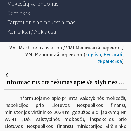
Mokesčių kalendorius
Seminarai
Tarptautinis apmokestinimas
Kontaktai / Apklausa
VMI Machine translation / VMI Машинный перевод /
VMI Машинний переклад (
English
,
Русский
,
Українська
)
Informacinis pranešimas apie Valstybinės mokesčių inspekcijos prie Lietuvos Respublikos finansų ministerijos viršininko 2024 m. gegužės 8 d. įsakymą Nr. VA-41 „Dėl Valstybinės mokesčių inspekcijos prie Lietuvos Respublikos finansų ministerijos viršininko 2007 m. spalio 9 d. įsakymo Nr. VA-66 „Dėl Konsultacijų ir informacijos teikimo Valstybinėje mokesčių inspekcijoje taisyklių patvirtinimo“ pakeitimo“
Informuojame apie priimtą Valstybinės mokesčių
inspekcijos prie Lietuvos Respublikos finansų
ministerijos viršininko 2024 m. gegužės 8 d. įsakymą Nr.
VA-41 „Dėl Valstybinės mokesčių inspekcijos prie
Lietuvos Respublikos finansų ministerijos viršininko