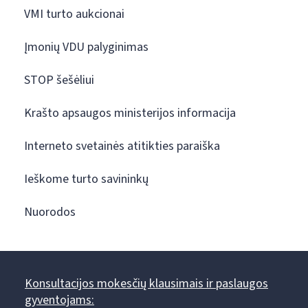
VMI turto aukcionai
Įmonių VDU palyginimas
STOP šešėliui
Krašto apsaugos ministerijos informacija
Interneto svetainės atitikties paraiška
Ieškome turto savininkų
Nuorodos
Konsultacijos mokesčių klausimais ir paslaugos
gyventojams: