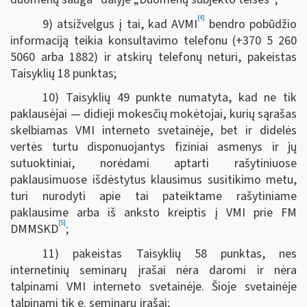
[4]
9) atsižvelgus į tai, kad AVMI
bendro pobūdžio
informaciją teikia konsultavimo telefonu (+370 5 260
5060 arba 1882) ir atskirų telefonų neturi, pakeistas
Taisyklių 18 punktas;
10) Taisyklių 49 punkte numatyta, kad ne tik
paklausėjai — didieji mokesčių mokėtojai, kurių sąrašas
skelbiamas VMI interneto svetainėje, bet ir didelės
vertės turtu disponuojantys fiziniai asmenys ir jų
sutuoktiniai, norėdami aptarti rašytiniuose
paklausimuose išdėstytus klausimus susitikimo metu,
turi nurodyti apie tai pateiktame rašytiniame
paklausime arba iš anksto kreiptis į VMI prie FM
[5]
DMMSKD
;
11) pakeistas Taisyklių 58 punktas, nes
internetinių seminarų įrašai nėra daromi ir nėra
talpinami VMI interneto svetainėje. Šioje svetainėje
talpinami tik e. seminarų įrašai;