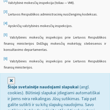
[2]
Valstybinė mokesčių inspekcija (toliau — VMI).
[3]
Lietuvos Respublikos administracinių nusižengimų kodeksas.
[4]
Apskričių valstybinės mokesčių inspekcijos.
[5]
Valstybinės mokesčių inspekcijos prie Lietuvos Respublikos
finansų ministerijos Didžiųjų mokesčių mokėtojų stebėsenos ir
konsultavimo departamentas.
[6]
Valstybinės mokesčių inspekcijos prie Lietuvos Respublikos
finansų ministerijos.
Uždaryti
Šioje svetainėje naudojami slapukai
(angl.
cookies). Būtinieji slapukai įdiegiami automatiškai
ir jiems nėra reikalingas Jūsų sutikimas. Taip pat
galite sutikti ir su kitų slapukų naudojimu. Savo