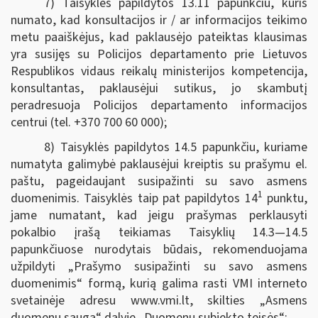
7) Taisyklės papildytos 13.11 papunkčiu, kuris
numato, kad konsultacijos ir / ar informacijos teikimo
metu paaiškėjus, kad paklausėjo pateiktas klausimas
yra susijęs su Policijos departamento prie Lietuvos
Respublikos vidaus reikalų ministerijos kompetencija,
konsultantas, paklausėjui sutikus, jo skambutį
peradresuoja Policijos departamento informacijos
centrui (tel. +370 700 60 000);
8) Taisyklės papildytos 14.5 papunkčiu, kuriame
numatyta galimybė paklausėjui kreiptis su prašymu el.
paštu, pageidaujant susipažinti su savo asmens
1
duomenimis. Taisyklės taip pat papildytos 14
punktu,
jame numatant, kad jeigu prašymas perklausyti
pokalbio įrašą teikiamas Taisyklių 14.3—14.5
papunkčiuose nurodytais būdais, rekomenduojama
užpildyti „Prašymo susipažinti su savo asmens
duomenimis“ formą, kurią galima rasti VMI interneto
svetainėje adresu www.vmi.lt, skilties „Asmens
duomenų sauga“ dalyje „Duomenų subjekto teisės“;