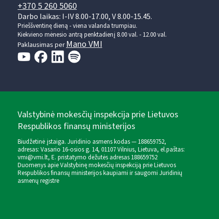
+370 5 260 5060
Darbo laikas: I-IV 8.00-17.00, V 8.00-15.45.
Prieššventinę dieną - viena valanda trumpiau.
Kiekvieno mėnesio antrą penktadienį 8.00 val. - 12.00 val.
Mano VMI
Paklausimas per
Valstybinė mokesčių inspekcija prie Lietuvos
Respublikos finansų ministerijos
Biudžetinė įstaiga. Juridinio asmens kodas — 188659752,
adresas: Vasario 16-osios g. 14, 01107 Vilnius, Lietuva, el.paštas:
vmi@vmi.lt
, E. pristatymo dėžutės adresas 188659752
Duomenys apie Valstybinę mokesčių inspekciją prie Lietuvos
Respublikos finansų ministerijos kaupiami ir saugomi Juridinių
asmenų registre