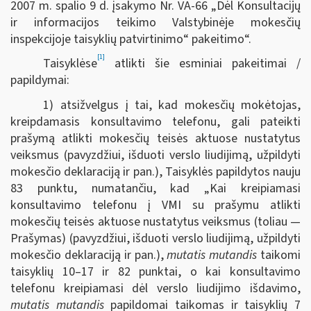
2007 m. spalio 9 d. įsakymo Nr. VA-66 „Dėl Konsultacijų
ir informacijos teikimo Valstybinėje mokesčių
inspekcijoje taisyklių patvirtinimo“ pakeitimo“.
[1]
Taisyklėse
atlikti šie esminiai pakeitimai /
papildymai:
1) atsižvelgus į tai, kad mokesčių mokėtojas,
kreipdamasis konsultavimo telefonu, gali pateikti
prašymą atlikti mokesčių teisės aktuose nustatytus
veiksmus (pavyzdžiui, išduoti verslo liudijimą, užpildyti
mokesčio deklaraciją ir pan.), Taisyklės papildytos nauju
83 punktu, numatančiu, kad „Kai kreipiamasi
konsultavimo telefonu į VMI su prašymu atlikti
mokesčių teisės aktuose nustatytus veiksmus (toliau —
Prašymas) (pavyzdžiui, išduoti verslo liudijimą, užpildyti
mokesčio deklaraciją ir pan.),
mutatis mutandis
taikomi
taisyklių 10–17 ir 82 punktai, o kai konsultavimo
telefonu kreipiamasi dėl verslo liudijimo išdavimo,
mutatis mutandis
papildomai taikomas ir taisyklių 7