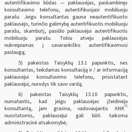
autentifikavimo būdas — paklausėjas, paskambinęs
konsultavimo telefonu, autentifikuojasi mobiliuoju
parašu. Jeigu konsultantas gauna neautentifikuoto
paklausėjo, turinčio galimybę autentifikuotis mobiliuoju
parašu, skambutį, pasiūlo paklausėjui autentifikuotis
mobiliuoju parašu. Tokiu atveju paklausėjas
nukreipiamas į savarankiško autentifikavimosi
paslaugą;
5) pakeistas Taisyklių 13.1 papunktis, nes
konsultantas, teikdamas konsultaciją ir / ar informaciją
paklausėjui konsultavimo telefonu, prisistatant
paklausėjui, nurodys tik savo vardą;
6) pakeistas Taisyklių 13.10 papunktis,
numatantis, kad jeigu paklausėjas įžeidinėja
[3]
konsultantą, jam grasina, vadovaujantis ANK
nuostatomis, paklausėjui gali būti taikoma
administracinė atsakomybė;