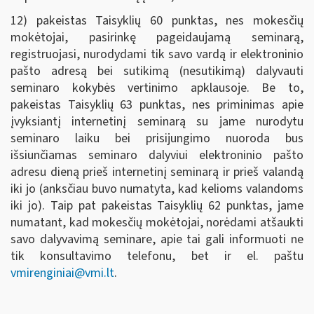
12) pakeistas Taisyklių 60 punktas, nes mokesčių
mokėtojai, pasirinkę pageidaujamą seminarą,
registruojasi, nurodydami tik savo vardą ir elektroninio
pašto adresą bei sutikimą (nesutikimą) dalyvauti
seminaro kokybės vertinimo apklausoje. Be to,
pakeistas Taisyklių 63 punktas, nes priminimas apie
įvyksiantį internetinį seminarą su jame nurodytu
seminaro laiku bei prisijungimo nuoroda bus
išsiunčiamas seminaro dalyviui elektroninio pašto
adresu dieną prieš internetinį seminarą ir prieš valandą
iki jo (anksčiau buvo numatyta, kad kelioms valandoms
iki jo). Taip pat pakeistas Taisyklių 62 punktas, jame
numatant, kad mokesčių mokėtojai, norėdami atšaukti
savo dalyvavimą seminare, apie tai gali informuoti ne
tik konsultavimo telefonu, bet ir el. paštu
vmirenginiai@vmi.lt
.