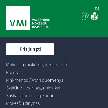
Prisijungti
Mokesčių mokėtojų informacija
Formos
Rinkmenos / Atviri duomenys
Skaičiuoklės ir pagalbininkai
Sąskaitos ir įmokų kodai
Mokesčių žinynas