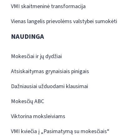
VMI skaitmeninė transformacija
Vienas langelis prievolėms valstybei sumokėti
NAUDINGA
Mokesčiai ir jų dydžiai
Atsiskaitymas grynaisiais pinigais
Dažniausiai užduodami klausimai
Mokesčių ABC
Viktorina moksleiviams
VMI kviečia į „Pasimatymą su mokesčiais“