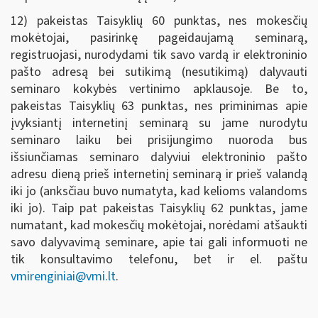
12) pakeistas Taisyklių 60 punktas, nes mokesčių
mokėtojai, pasirinkę pageidaujamą seminarą,
registruojasi, nurodydami tik savo vardą ir elektroninio
pašto adresą bei sutikimą (nesutikimą) dalyvauti
seminaro kokybės vertinimo apklausoje. Be to,
pakeistas Taisyklių 63 punktas, nes priminimas apie
įvyksiantį internetinį seminarą su jame nurodytu
seminaro laiku bei prisijungimo nuoroda bus
išsiunčiamas seminaro dalyviui elektroninio pašto
adresu dieną prieš internetinį seminarą ir prieš valandą
iki jo (anksčiau buvo numatyta, kad kelioms valandoms
iki jo). Taip pat pakeistas Taisyklių 62 punktas, jame
numatant, kad mokesčių mokėtojai, norėdami atšaukti
savo dalyvavimą seminare, apie tai gali informuoti ne
tik konsultavimo telefonu, bet ir el. paštu
vmirenginiai@vmi.lt
.