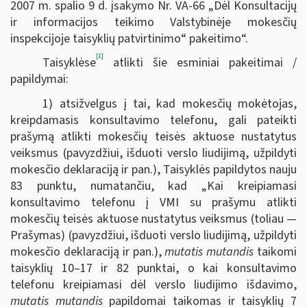
2007 m. spalio 9 d. įsakymo Nr. VA-66 „Dėl Konsultacijų
ir informacijos teikimo Valstybinėje mokesčių
inspekcijoje taisyklių patvirtinimo“ pakeitimo“.
[1]
Taisyklėse
atlikti šie esminiai pakeitimai /
papildymai:
1) atsižvelgus į tai, kad mokesčių mokėtojas,
kreipdamasis konsultavimo telefonu, gali pateikti
prašymą atlikti mokesčių teisės aktuose nustatytus
veiksmus (pavyzdžiui, išduoti verslo liudijimą, užpildyti
mokesčio deklaraciją ir pan.), Taisyklės papildytos nauju
83 punktu, numatančiu, kad „Kai kreipiamasi
konsultavimo telefonu į VMI su prašymu atlikti
mokesčių teisės aktuose nustatytus veiksmus (toliau —
Prašymas) (pavyzdžiui, išduoti verslo liudijimą, užpildyti
mokesčio deklaraciją ir pan.),
mutatis mutandis
taikomi
taisyklių 10–17 ir 82 punktai, o kai konsultavimo
telefonu kreipiamasi dėl verslo liudijimo išdavimo,
mutatis mutandis
papildomai taikomas ir taisyklių 7