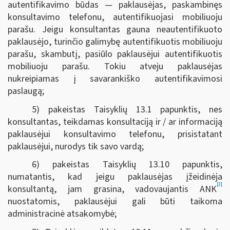
autentifikavimo būdas — paklausėjas, paskambinęs
konsultavimo telefonu, autentifikuojasi mobiliuoju
parašu. Jeigu konsultantas gauna neautentifikuoto
paklausėjo, turinčio galimybę autentifikuotis mobiliuoju
parašu, skambutį, pasiūlo paklausėjui autentifikuotis
mobiliuoju parašu. Tokiu atveju paklausėjas
nukreipiamas į savarankiško autentifikavimosi
paslaugą;
5) pakeistas Taisyklių 13.1 papunktis, nes
konsultantas, teikdamas konsultaciją ir / ar informaciją
paklausėjui konsultavimo telefonu, prisistatant
paklausėjui, nurodys tik savo vardą;
6) pakeistas Taisyklių 13.10 papunktis,
numatantis, kad jeigu paklausėjas įžeidinėja
[3]
konsultantą, jam grasina, vadovaujantis ANK
nuostatomis, paklausėjui gali būti taikoma
administracinė atsakomybė;