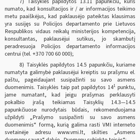
7) Taisyklės papildytos 13.11 papunkčiu, kuris
numato, kad konsultacijos ir / ar informacijos teikimo
metu paaiškėjus, kad paklausėjo pateiktas klausimas
yra susijęs su Policijos departamento prie Lietuvos
Respublikos vidaus reikalų ministerijos kompetencija,
konsultantas, paklausėjui sutikus, jo skambutį
peradresuoja Policijos departamento informacijos
centrui (tel. +370 700 60 000);
8) Taisyklės papildytos 14.5 papunkčiu, kuriame
numatyta galimybė paklausėjui kreiptis su prašymu el.
paštu, pageidaujant susipažinti su savo asmens
1
duomenimis. Taisyklės taip pat papildytos 14
punktu,
jame numatant, kad jeigu prašymas perklausyti
pokalbio įrašą teikiamas Taisyklių 14.3—14.5
papunkčiuose nurodytais būdais, rekomenduojama
užpildyti „Prašymo susipažinti su savo asmens
duomenimis“ formą, kurią galima rasti VMI interneto
svetainėje adresu www.vmi.lt, skilties „Asmens
duomenų sauga“ dalyje „Duomenų subjekto teisės“;