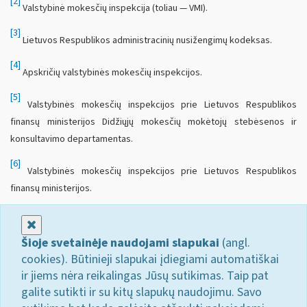
[2]
Valstybinė mokesčių inspekcija (toliau — VMI).
[3]
Lietuvos Respublikos administracinių nusižengimų kodeksas.
[4]
Apskričių valstybinės mokesčių inspekcijos.
[5]
Valstybinės mokesčių inspekcijos prie Lietuvos Respublikos
finansų ministerijos Didžiųjų mokesčių mokėtojų stebėsenos ir
konsultavimo departamentas.
[6]
Valstybinės mokesčių inspekcijos prie Lietuvos Respublikos
finansų ministerijos.
Uždaryti
Šioje svetainėje naudojami slapukai
(angl.
cookies). Būtinieji slapukai įdiegiami automatiškai
ir jiems nėra reikalingas Jūsų sutikimas. Taip pat
galite sutikti ir su kitų slapukų naudojimu. Savo