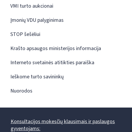
VMI turto aukcionai
Įmonių VDU palyginimas
STOP šešėliui
Krašto apsaugos ministerijos informacija
Interneto svetainės atitikties paraiška
Ieškome turto savininkų
Nuorodos
Konsultacijos mokesčių klausimais ir paslaugos
gyventojams: