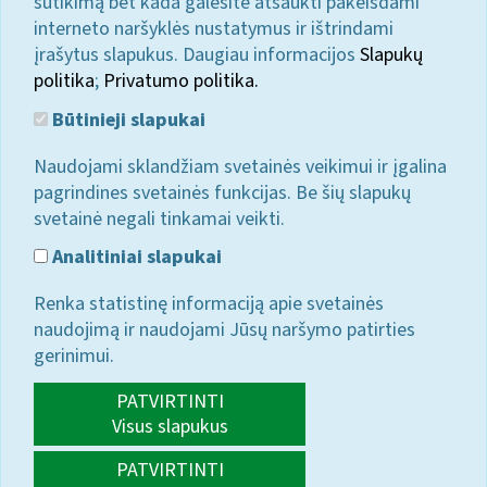
sutikimą bet kada galėsite atšaukti pakeisdami
interneto naršyklės nustatymus ir ištrindami
įrašytus slapukus. Daugiau informacijos
Slapukų
politika
;
Privatumo politika.
Būtinieji slapukai
Naudojami sklandžiam svetainės veikimui ir įgalina
pagrindines svetainės funkcijas. Be šių slapukų
svetainė negali tinkamai veikti.
Analitiniai slapukai
Renka statistinę informaciją apie svetainės
naudojimą ir naudojami Jūsų naršymo patirties
gerinimui.
PATVIRTINTI
Visus slapukus
PATVIRTINTI