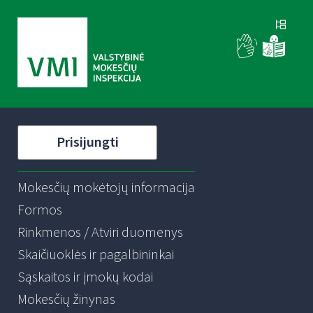
Prisijungti
Mokesčių mokėtojų informacija
Formos
Rinkmenos / Atviri duomenys
Skaičiuoklės ir pagalbininkai
Sąskaitos ir įmokų kodai
Mokesčių žinynas