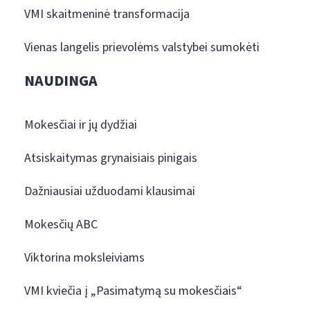
VMI skaitmeninė transformacija
Vienas langelis prievolėms valstybei sumokėti
NAUDINGA
Mokesčiai ir jų dydžiai
Atsiskaitymas grynaisiais pinigais
Dažniausiai užduodami klausimai
Mokesčių ABC
Viktorina moksleiviams
VMI kviečia į „Pasimatymą su mokesčiais“