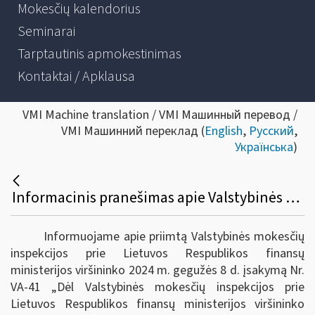
Mokesčių kalendorius
Seminarai
Tarptautinis apmokestinimas
Kontaktai / Apklausa
VMI Machine translation / VMI Машинный перевод /
VMI Машинний переклад (
English
,
Русский
,
Українська
)
Informacinis pranešimas apie Valstybinės mokesčių inspekcijos prie Lietuvos Respublikos finansų ministerijos viršininko 2024 m. gegužės 8 d. įsakymą Nr. VA-41 „Dėl Valstybinės mokesčių inspekcijos prie Lietuvos Respublikos finansų ministerijos viršininko 2007 m. spalio 9 d. įsakymo Nr. VA-66 „Dėl Konsultacijų ir informacijos teikimo Valstybinėje mokesčių inspekcijoje taisyklių patvirtinimo“ pakeitimo“
Informuojame apie priimtą Valstybinės mokesčių
inspekcijos prie Lietuvos Respublikos finansų
ministerijos viršininko 2024 m. gegužės 8 d. įsakymą Nr.
VA-41 „Dėl Valstybinės mokesčių inspekcijos prie
Lietuvos Respublikos finansų ministerijos viršininko