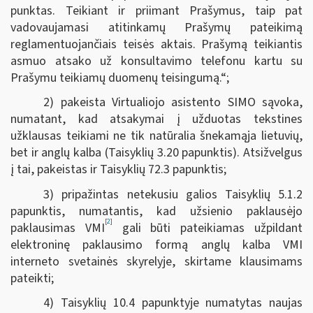
punktas. Teikiant ir priimant Prašymus, taip pat
vadovaujamasi atitinkamų Prašymų pateikimą
reglamentuojančiais teisės aktais. Prašymą teikiantis
asmuo atsako už konsultavimo telefonu kartu su
Prašymu teikiamų duomenų teisingumą.“;
2) pakeista Virtualiojo asistento SIMO sąvoka,
numatant, kad atsakymai į užduotas tekstines
užklausas teikiami ne tik natūralia šnekamąja lietuvių,
bet ir anglų kalba (Taisyklių 3.20 papunktis). Atsižvelgus
į tai, pakeistas ir Taisyklių 72.3 papunktis;
3) pripažintas netekusiu galios Taisyklių 5.1.2
papunktis, numatantis, kad užsienio paklausėjo
[2]
paklausimas VMI
gali būti pateikiamas užpildant
elektroninę paklausimo formą anglų kalba VMI
interneto svetainės skyrelyje, skirtame klausimams
pateikti;
4) Taisyklių 10.4 papunktyje numatytas naujas