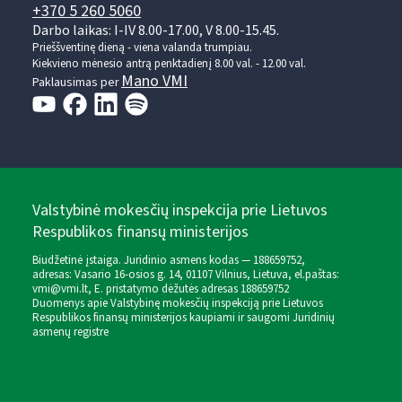
+370 5 260 5060
Darbo laikas: I-IV 8.00-17.00, V 8.00-15.45.
Prieššventinę dieną - viena valanda trumpiau.
Kiekvieno mėnesio antrą penktadienį 8.00 val. - 12.00 val.
Mano VMI
Paklausimas per
Valstybinė mokesčių inspekcija prie Lietuvos
Respublikos finansų ministerijos
Biudžetinė įstaiga. Juridinio asmens kodas — 188659752,
adresas: Vasario 16-osios g. 14, 01107 Vilnius, Lietuva, el.paštas:
vmi@vmi.lt
, E. pristatymo dėžutės adresas 188659752
Duomenys apie Valstybinę mokesčių inspekciją prie Lietuvos
Respublikos finansų ministerijos kaupiami ir saugomi Juridinių
asmenų registre