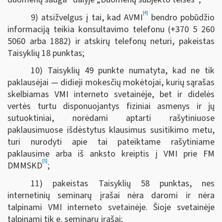
[4]
9) atsižvelgus į tai, kad AVMI
bendro pobūdžio
informaciją teikia konsultavimo telefonu (+370 5 260
5060 arba 1882) ir atskirų telefonų neturi, pakeistas
Taisyklių 18 punktas;
10) Taisyklių 49 punkte numatyta, kad ne tik
paklausėjai — didieji mokesčių mokėtojai, kurių sąrašas
skelbiamas VMI interneto svetainėje, bet ir didelės
vertės turtu disponuojantys fiziniai asmenys ir jų
sutuoktiniai, norėdami aptarti rašytiniuose
paklausimuose išdėstytus klausimus susitikimo metu,
turi nurodyti apie tai pateiktame rašytiniame
paklausime arba iš anksto kreiptis į VMI prie FM
[5]
DMMSKD
;
11) pakeistas Taisyklių 58 punktas, nes
internetinių seminarų įrašai nėra daromi ir nėra
talpinami VMI interneto svetainėje. Šioje svetainėje
talpinami tik e. seminarų įrašai;