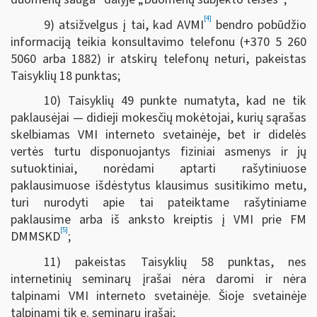
[4]
9) atsižvelgus į tai, kad AVMI
bendro pobūdžio
informaciją teikia konsultavimo telefonu (+370 5 260
5060 arba 1882) ir atskirų telefonų neturi, pakeistas
Taisyklių 18 punktas;
10) Taisyklių 49 punkte numatyta, kad ne tik
paklausėjai — didieji mokesčių mokėtojai, kurių sąrašas
skelbiamas VMI interneto svetainėje, bet ir didelės
vertės turtu disponuojantys fiziniai asmenys ir jų
sutuoktiniai, norėdami aptarti rašytiniuose
paklausimuose išdėstytus klausimus susitikimo metu,
turi nurodyti apie tai pateiktame rašytiniame
paklausime arba iš anksto kreiptis į VMI prie FM
[5]
DMMSKD
;
11) pakeistas Taisyklių 58 punktas, nes
internetinių seminarų įrašai nėra daromi ir nėra
talpinami VMI interneto svetainėje. Šioje svetainėje
talpinami tik e. seminarų įrašai;