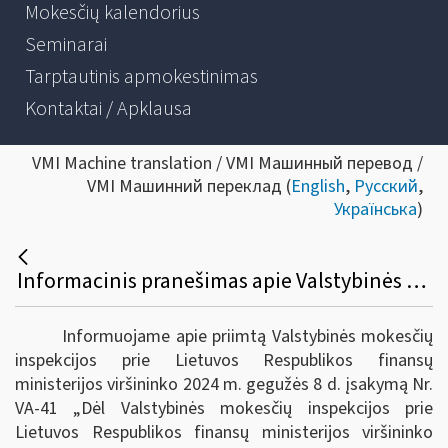
Mokesčių kalendorius
Seminarai
Tarptautinis apmokestinimas
Kontaktai / Apklausa
VMI Machine translation / VMI Машинный перевод /
VMI Машинний переклад (
English
,
Русский
,
Українська
)
Informacinis pranešimas apie Valstybinės mokesčių inspekcijos prie Lietuvos Respublikos finansų ministerijos viršininko 2024 m. gegužės 8 d. įsakymą Nr. VA-41 „Dėl Valstybinės mokesčių inspekcijos prie Lietuvos Respublikos finansų ministerijos viršininko 2007 m. spalio 9 d. įsakymo Nr. VA-66 „Dėl Konsultacijų ir informacijos teikimo Valstybinėje mokesčių inspekcijoje taisyklių patvirtinimo“ pakeitimo“
Informuojame apie priimtą Valstybinės mokesčių
inspekcijos prie Lietuvos Respublikos finansų
ministerijos viršininko 2024 m. gegužės 8 d. įsakymą Nr.
VA-41 „Dėl Valstybinės mokesčių inspekcijos prie
Lietuvos Respublikos finansų ministerijos viršininko