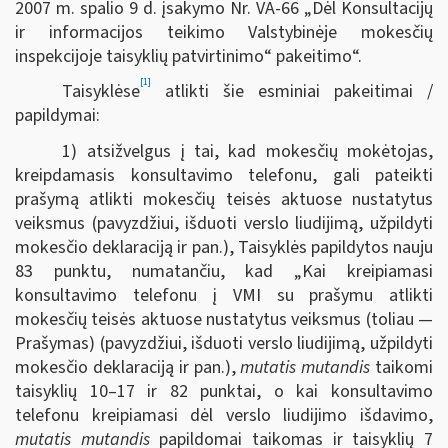
2007 m. spalio 9 d. įsakymo Nr. VA-66 „Dėl Konsultacijų
ir informacijos teikimo Valstybinėje mokesčių
inspekcijoje taisyklių patvirtinimo“ pakeitimo“.
[1]
Taisyklėse
atlikti šie esminiai pakeitimai /
papildymai:
1) atsižvelgus į tai, kad mokesčių mokėtojas,
kreipdamasis konsultavimo telefonu, gali pateikti
prašymą atlikti mokesčių teisės aktuose nustatytus
veiksmus (pavyzdžiui, išduoti verslo liudijimą, užpildyti
mokesčio deklaraciją ir pan.), Taisyklės papildytos nauju
83 punktu, numatančiu, kad „Kai kreipiamasi
konsultavimo telefonu į VMI su prašymu atlikti
mokesčių teisės aktuose nustatytus veiksmus (toliau —
Prašymas) (pavyzdžiui, išduoti verslo liudijimą, užpildyti
mokesčio deklaraciją ir pan.),
mutatis mutandis
taikomi
taisyklių 10–17 ir 82 punktai, o kai konsultavimo
telefonu kreipiamasi dėl verslo liudijimo išdavimo,
mutatis mutandis
papildomai taikomas ir taisyklių 7