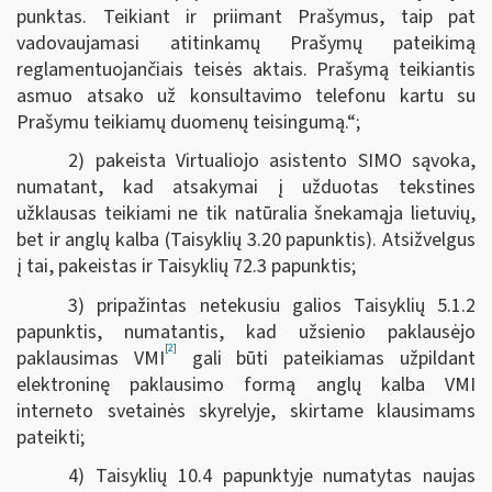
punktas. Teikiant ir priimant Prašymus, taip pat
vadovaujamasi atitinkamų Prašymų pateikimą
reglamentuojančiais teisės aktais. Prašymą teikiantis
asmuo atsako už konsultavimo telefonu kartu su
Prašymu teikiamų duomenų teisingumą.“;
2) pakeista Virtualiojo asistento SIMO sąvoka,
numatant, kad atsakymai į užduotas tekstines
užklausas teikiami ne tik natūralia šnekamąja lietuvių,
bet ir anglų kalba (Taisyklių 3.20 papunktis). Atsižvelgus
į tai, pakeistas ir Taisyklių 72.3 papunktis;
3) pripažintas netekusiu galios Taisyklių 5.1.2
papunktis, numatantis, kad užsienio paklausėjo
[2]
paklausimas VMI
gali būti pateikiamas užpildant
elektroninę paklausimo formą anglų kalba VMI
interneto svetainės skyrelyje, skirtame klausimams
pateikti;
4) Taisyklių 10.4 papunktyje numatytas naujas