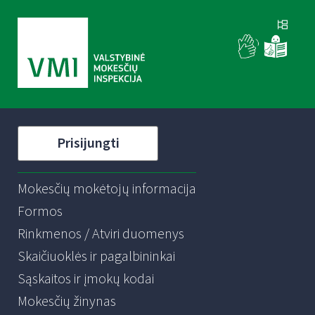
Prisijungti
Mokesčių mokėtojų informacija
Formos
Rinkmenos / Atviri duomenys
Skaičiuoklės ir pagalbininkai
Sąskaitos ir įmokų kodai
Mokesčių žinynas