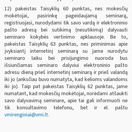
12) pakeistas Taisyklių 60 punktas, nes mokesčių
mokėtojai, pasirinkę pageidaujamą seminarą,
registruojasi, nurodydami tik savo vardą ir elektroninio
pašto adresą bei sutikimą (nesutikimą) dalyvauti
seminaro kokybės vertinimo apklausoje. Be to,
pakeistas Taisyklių 63 punktas, nes priminimas apie
įvyksiantį internetinį seminarą su jame nurodytu
seminaro laiku bei prisijungimo nuoroda bus
išsiunčiamas seminaro dalyviui elektroninio pašto
adresu dieną prieš internetinį seminarą ir prieš valandą
iki jo (anksčiau buvo numatyta, kad kelioms valandoms
iki jo). Taip pat pakeistas Taisyklių 62 punktas, jame
numatant, kad mokesčių mokėtojai, norėdami atšaukti
savo dalyvavimą seminare, apie tai gali informuoti ne
tik konsultavimo telefonu, bet ir el. paštu
vmirenginiai@vmi.lt
.