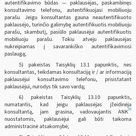
autentifikavimo būdas — paklausėjas, paskambinęs
konsultavimo telefonu, autentifikuojasi mobiliuoju
parašu. Jeigu konsultantas gauna neautentifikuoto
paklausėjo, turinčio galimybę autentifikuotis mobiliuoju
parašu, skambutį, pasiūlo paklausėjui autentifikuotis
mobiliuoju parašu. Tokiu atveju paklausėjas
nukreipiamas į savarankiško autentifikavimosi
paslaugą;
5) pakeistas Taisyklių 13.1 papunktis, nes
konsultantas, teikdamas konsultaciją ir / ar informaciją
paklausėjui konsultavimo telefonu, prisistatant
paklausėjui, nurodys tik savo vardą;
6) pakeistas Taisyklių 13.10 papunktis,
numatantis, kad jeigu paklausėjas įžeidinėja
[3]
konsultantą, jam grasina, vadovaujantis ANK
nuostatomis, paklausėjui gali būti taikoma
administracinė atsakomybė;