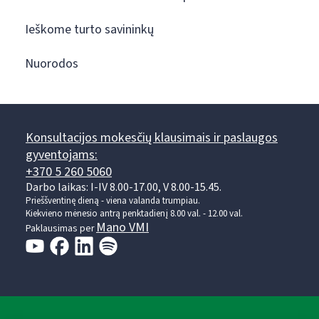
Ieškome turto savininkų
Nuorodos
Konsultacijos mokesčių klausimais ir paslaugos
gyventojams:
+370 5 260 5060
Darbo laikas: I-IV 8.00-17.00, V 8.00-15.45.
Prieššventinę dieną - viena valanda trumpiau.
Kiekvieno mėnesio antrą penktadienį 8.00 val. - 12.00 val.
Mano VMI
Paklausimas per