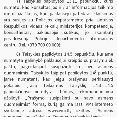
7) Taisyklės papildytos 13.11 papunkčiu, kuris
numato, kad konsultacijos ir / ar informacijos teikimo
metu paaiškėjus, kad paklausėjo pateiktas klausimas
yra susijęs su Policijos departamento prie Lietuvos
Respublikos vidaus reikalų ministerijos kompetencija,
konsultantas, paklausėjui sutikus, jo skambutį
peradresuoja Policijos departamento informacijos
centrui (tel. +370 700 60 000);
8) Taisyklės papildytos 14.5 papunkčiu, kuriame
numatyta galimybė paklausėjui kreiptis su prašymu el.
paštu, pageidaujant susipažinti su savo asmens
1
duomenimis. Taisyklės taip pat papildytos 14
punktu,
jame numatant, kad jeigu prašymas perklausyti
pokalbio įrašą teikiamas Taisyklių 14.3—14.5
papunkčiuose nurodytais būdais, rekomenduojama
užpildyti „Prašymo susipažinti su savo asmens
duomenimis“ formą, kurią galima rasti VMI interneto
svetainėje adresu www.vmi.lt, skilties „Asmens
duomenų sauga“ dalyje „Duomenų subjekto teisės“;