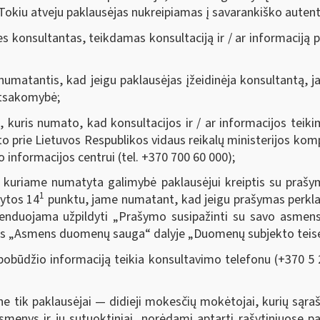
 Tokiu atveju paklausėjas nukreipiamas į savarankiško auten
es konsultantas, teikdamas konsultaciją ir / ar informaciją 
 numatantis, kad jeigu paklausėjas įžeidinėja konsultantą,
atsakomybė;
, kuris numato, kad konsultacijos ir / ar informacijos tei
o prie Lietuvos Respublikos vidaus reikalų ministerijos komp
informacijos centrui (tel. +370 700 60 000);
, kuriame numatyta galimybė paklausėjui kreiptis su prašym
1
dytos 14
punktu, jame numatant, kad jeigu prašymas perklau
enduojama užpildyti „Prašymo susipažinti su savo asmen
ties „Asmens duomenų sauga“ dalyje „Duomenų subjekto teis
obūdžio informaciją teikia konsultavimo telefonu (+370 5 2
e tik paklausėjai — didieji mokesčių mokėtojai, kurių sąraš
 asmenys ir jų sutuoktiniai, norėdami aptarti rašytiniuose 