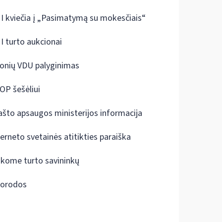
I kviečia į „Pasimatymą su mokesčiais“
I turto aukcionai
onių VDU palyginimas
OP šešėliui
ašto apsaugos ministerijos informacija
terneto svetainės atitikties paraiška
škome turto savininkų
orodos