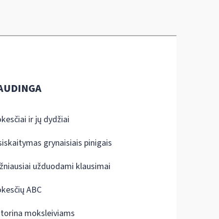
AUDINGA
kesčiai ir jų dydžiai
siskaitymas grynaisiais pinigais
žniausiai užduodami klausimai
kesčių ABC
ktorina moksleiviams