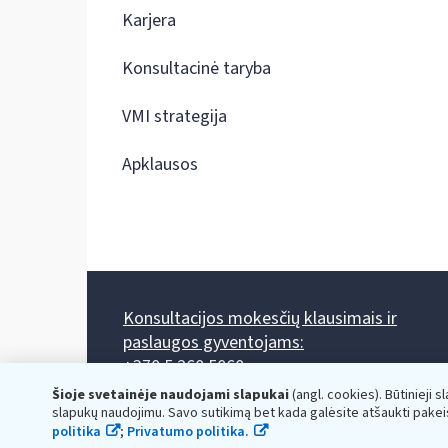
Karjera
Konsultacinė taryba
VMI strategija
Apklausos
Konsultacijos mokesčių klausimais ir
paslaugos gyventojams:
+370 5 260 5060
Darbo laikas: I-IV 8.00-17.00, V 8.00-15.45.
Šioje svetainėje naudojami slapukai
(angl. cookies). Būtinieji s
Prieššventinę dieną - viena valanda trumpiau.
slapukų naudojimu. Savo sutikimą bet kada galėsite atšaukti pakei
Kiekvieno mėnesio antrą penktadienį 8.00 val. - 12.00 val.
politika
;
Privatumo politika.
Mano VMI
Paklausimas per