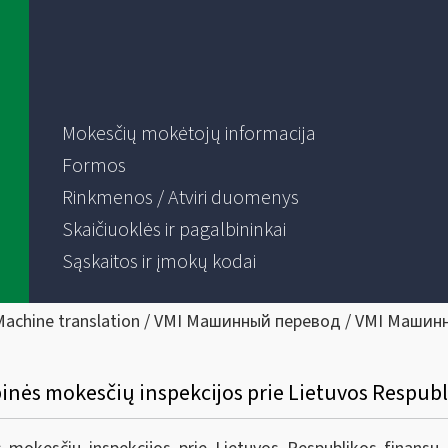
Mokesčių mokėtojų informacija
Formos
Rinkmenos / Atviri duomenys
Skaičiuoklės ir pagalbininkai
Sąskaitos ir įmokų kodai
Machine translation / VMI Машинный перевод / VMI Машин