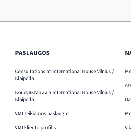
PASLAUGOS
N
Consultations at International House Vilnius /
Mo
Klaipėda
At
Консультации в International House Vilnius /
Klaipėda
Da
VMI teikiamos paslaugos
Mo
VMI kliento profilis
Vi