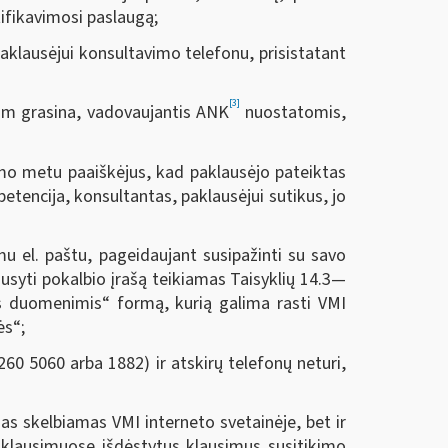
tifikavimosi paslaugą;
paklausėjui konsultavimo telefonu, prisistatant
[3]
 jam grasina, vadovaujantis ANK
nuostatomis,
kimo metu paaiškėjus, kad paklausėjo pateiktas
etencija, konsultantas, paklausėjui sutikus, jo
u el. paštu, pageidaujant susipažinti su savo
syti pokalbio įrašą teikiamas Taisyklių 14.3—
s duomenimis“ formą, kurią galima rasti VMI
ės“;
60 5060 arba 1882) ir atskirų telefonų neturi,
as skelbiamas VMI interneto svetainėje, bet ir
paklausimuose išdėstytus klausimus susitikimo