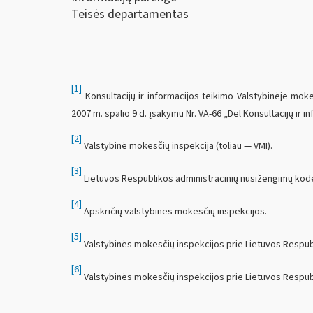
Teisės departamentas
[1]
Konsultacijų ir informacijos teikimo Valstybinėje moke
2007 m. spalio 9 d. įsakymu Nr. VA-66 „Dėl Konsultacijų ir i
[2]
Valstybinė mokesčių inspekcija (toliau — VMI).
[3]
Lietuvos Respublikos administracinių nusižengimų kod
[4]
Apskričių valstybinės mokesčių inspekcijos.
[5]
Valstybinės mokesčių inspekcijos prie Lietuvos Respub
[6]
Valstybinės mokesčių inspekcijos prie Lietuvos Respubl