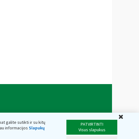
Uždar
t galite sutikti ir su kitų
PATVIRTINTI
iau informacijos
Slapukų
Visus slapukus