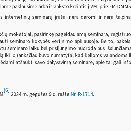
iniame paklausime arba iš anksto kreiptis į VMI prie FM DMM
s internetinių seminarų įrašai nėra daromi ir nėra talpina
čių mokėtojai, pasirinkę pageidaujamą seminarą, registruoj
auti seminaro kokybės vertinimo apklausoje. Be to, pakeis
ytu seminaro laiku bei prisijungimo nuoroda bus išsiunčiam
ndą iki jo (anksčiau buvo numatyta, kad kelioms valandoms ik
ami atšaukti savo dalyvavimą seminare, apie tai gali inform
[6]
FM
2024 m. gegužės 9 d. rašte
Nr. R-1714
.