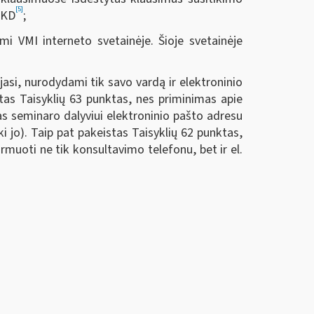
[5]
SKD
;
mi VMI interneto svetainėje. Šioje svetainėje
asi, nurodydami tik savo vardą ir elektroninio
tas Taisyklių 63 punktas, nes priminimas apie
as seminaro dalyviui elektroninio pašto adresu
i jo). Taip pat pakeistas Taisyklių 62 punktas,
uoti ne tik konsultavimo telefonu, bet ir el.