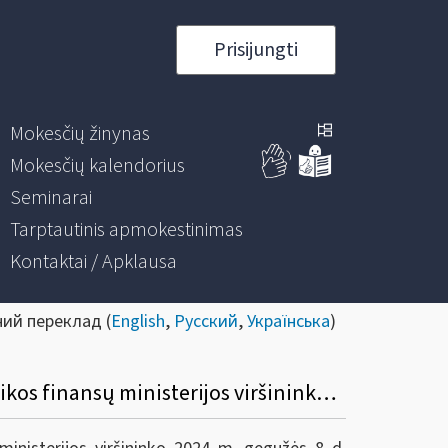
Prisijungti
Mokesčių žinynas
Mokesčių kalendorius
Seminarai
Tarptautinis apmokestinimas
Kontaktai / Apklausa
ний переклад (
English
,
Русский
,
Українська
)
Informacinis pranešimas apie Valstybinės mokesčių inspekcijos prie Lietuvos Respublikos finansų ministerijos viršininko 2024 m. gegužės 8 d. įsakymą Nr. VA-41 „Dėl Valstybinės mokesčių inspekcijos prie Lietuvos Respublikos finansų ministerijos viršininko 2007 m. spalio 9 d. įsakymo Nr. VA-66 „Dėl Konsultacijų ir informacijos teikimo Valstybinėje mokesčių inspekcijoje taisyklių patvirtinimo“ pakeitimo“