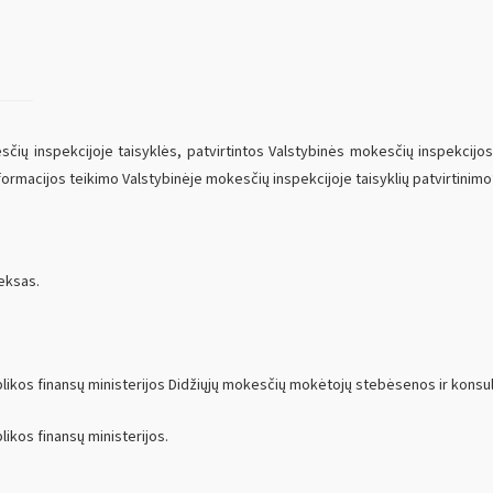
sčių inspekcijoje taisyklės, patvirtintos Valstybinės mokesčių inspekcijos
nformacijos teikimo Valstybinėje mokesčių inspekcijoje taisyklių patvirtinimo
eksas.
likos finansų ministerijos Didžiųjų mokesčių mokėtojų stebėsenos ir kons
ikos finansų ministerijos.