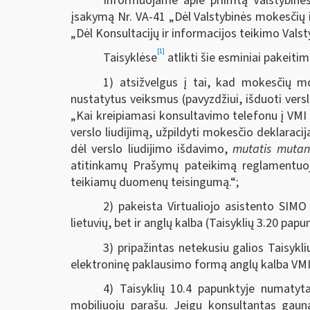
Informuojame apie priimtą Valstybinės
įsakymą Nr. VA-41 „Dėl Valstybinės mokesčių i
„Dėl Konsultacijų ir informacijos teikimo Valst
[1]
Taisyklėse
atlikti šie esminiai pakeitim
1) atsižvelgus į tai, kad mokesčių m
nustatytus veiksmus (pavyzdžiui, išduoti versl
„Kai kreipiamasi konsultavimo telefonu į VMI
verslo liudijimą, užpildyti mokesčio deklaraciją
dėl verslo liudijimo išdavimo,
mutatis mutan
atitinkamų Prašymų pateikimą reglamentuoj
teikiamų duomenų teisingumą.“;
2) pakeista Virtualiojo asistento SIM
lietuvių, bet ir anglų kalba (Taisyklių 3.20 papu
3) pripažintas netekusiu galios Taisykl
elektroninę paklausimo formą anglų kalba VMI 
4) Taisyklių 10.4 papunktyje numatyt
mobiliuoju parašu. Jeigu konsultantas gauna