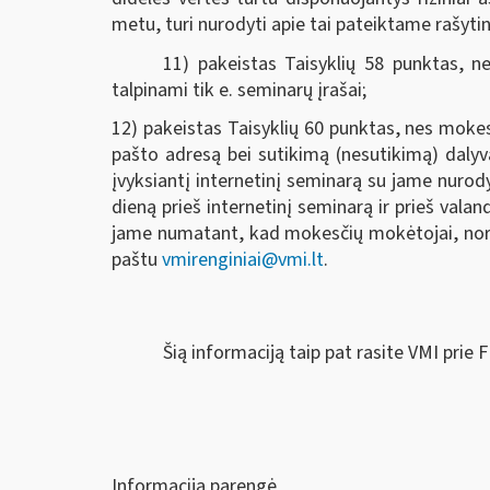
metu, turi nurodyti apie tai pateiktame rašyt
11) pakeistas Taisyklių 58 punktas, ne
talpinami tik e. seminarų įrašai;
12) pakeistas Taisyklių 60 punktas, nes mokes
pašto adresą bei sutikimą (nesutikimą) dalyv
įvyksiantį internetinį seminarą su jame nurod
dieną prieš internetinį seminarą ir prieš vala
jame numatant, kad mokesčių mokėtojai, norėd
paštu
vmirenginiai@vmi.lt
.
Šią informaciją taip pat rasite VMI prie 
Informaciją parengė