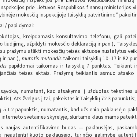
 mokesčių inspekcijos prie Lietuvos Respublikos finansų 
nspekcijos prie Lietuvos Respublikos finansų ministerijos vi
ybinėje mokesčių inspekcijoje taisyklių patvirtinimo“ pakeiti
ai / papildymai:
okėtojas, kreipdamasis konsultavimo telefonu, gali patei
o liudijimą, užpildyti mokesčio deklaraciją ir pan.), Taisyk
 su prašymu atlikti mokesčių teisės aktuose nustatytus veik
 ir pan.),
mutatis mutandis
taikomi taisyklių 10–17 ir 82 pu
dis
papildomai taikomas ir taisyklių 7 punktas. Teikiant 
ančiais teisės aktais. Prašymą teikiantis asmuo atsako
O sąvoka, numatant, kad atsakymai į užduotas tekstines u
nktis). Atsižvelgus į tai, pakeistas ir Taisyklių 72.3 papunktis;
ių 5.1.2 papunktis, numatantis, kad užsienio paklausėjo pa
interneto svetainės skyrelyje, skirtame klausimams pateikti
as naujas autentifikavimo būdas — paklausėjas, paskambi
 neautentifikuoto paklausėjo, turinčio galimybę autentif