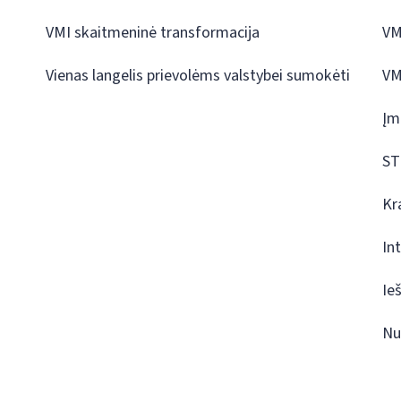
VMI skaitmeninė transformacija
VM
Vienas langelis prievolėms valstybei sumokėti
VM
Įm
ST
Kr
In
Ie
Nu