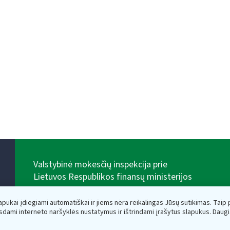
Valstybinė mokesčių inspekcija prie
Lietuvos Respublikos finansų ministerijos
Biudžetinė įstaiga. Juridinio asmens kodas — 188659752,
adresas: Vasario 16-osios g. 14, 01107 Vilnius, Lietuva,
lapukai įdiegiami automatiškai ir jiems nėra reikalingas Jūsų sutikimas. Taip pa
el.paštas:
vmi@vmi.lt
, E. pristatymo dėžutės adresas
sdami interneto naršyklės nustatymus ir ištrindami įrašytus slapukus. Daug
188659752
Duomenys apie Valstybinę mokesčių inspekciją prie