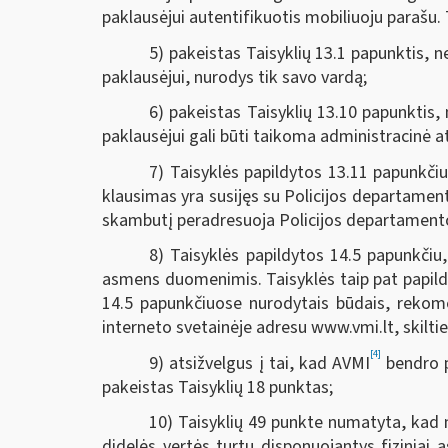
paklausėjui autentifikuotis mobiliuoju parašu.
5) pakeistas Taisyklių 13.1 papunktis, n
paklausėjui, nurodys tik savo vardą;
6) pakeistas Taisyklių 13.10 papunktis,
paklausėjui gali būti taikoma administracinė 
7) Taisyklės papildytos 13.11 papunkčiu
klausimas yra susijęs su Policijos departament
skambutį peradresuoja Policijos departamento 
8) Taisyklės papildytos 14.5 papunkčiu
asmens duomenimis. Taisyklės taip pat papil
14.5 papunkčiuose nurodytais būdais, rekom
interneto svetainėje adresu www.vmi.lt, skil
[4]
9) atsižvelgus į tai, kad AVMI
bendro p
pakeistas Taisyklių 18 punktas;
10) Taisyklių 49 punkte numatyta, kad n
didelės vertės turtu disponuojantys fiziniai