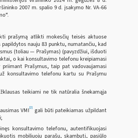
ministerijos viršininko 2024 m. gegužės 8 d.
ršininko 2007 m. spalio 9 d. įsakymo Nr. VA-66
mo“.
kti prašymą atlikti mokesčių teisės aktuose
lės papildytos nauju 83 punktu, numatančiu, kad
smus (toliau — Prašymas) (pavyzdžiui, išduoti
nktai, o kai konsultavimo telefonu kreipiamasi
ir priimant Prašymus, taip pat vadovaujamasi
 už konsultavimo telefonu kartu su Prašymu
žklausas teikiami ne tik natūralia šnekamąja
[2]
klausimas VMI
gali būti pateikiamas užpildant
;
nęs konsultavimo telefonu, autentifikuojasi
ikuotis mobiliuoju parašu, skambutį, pasiūlo