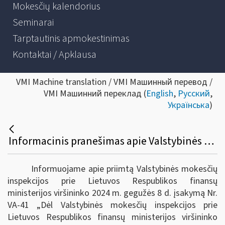
Mokesčių kalendorius
Seminarai
Tarptautinis apmokestinimas
Kontaktai / Apklausa
VMI Machine translation / VMI Машинный перевод /
VMI Машинний переклад (
English
,
Русский
,
Українська
)
Informacinis pranešimas apie Valstybinės mokesčių inspekcijos prie Lietuvos Respublikos finansų ministerijos viršininko 2024 m. gegužės 8 d. įsakymą Nr. VA-41 „Dėl Valstybinės mokesčių inspekcijos prie Lietuvos Respublikos finansų ministerijos viršininko 2007 m. spalio 9 d. įsakymo Nr. VA-66 „Dėl Konsultacijų ir informacijos teikimo Valstybinėje mokesčių inspekcijoje taisyklių patvirtinimo“ pakeitimo“
Informuojame apie priimtą Valstybinės mokesčių
inspekcijos prie Lietuvos Respublikos finansų
ministerijos viršininko 2024 m. gegužės 8 d. įsakymą Nr.
VA-41 „Dėl Valstybinės mokesčių inspekcijos prie
Lietuvos Respublikos finansų ministerijos viršininko