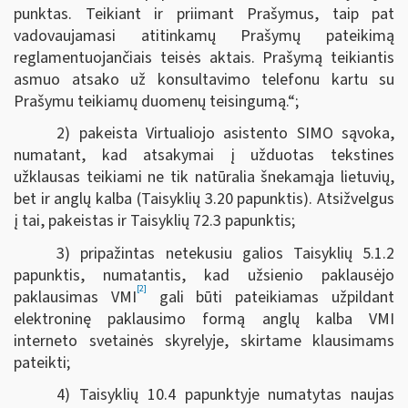
punktas. Teikiant ir priimant Prašymus, taip pat
vadovaujamasi atitinkamų Prašymų pateikimą
reglamentuojančiais teisės aktais. Prašymą teikiantis
asmuo atsako už konsultavimo telefonu kartu su
Prašymu teikiamų duomenų teisingumą.“;
2) pakeista Virtualiojo asistento SIMO sąvoka,
numatant, kad atsakymai į užduotas tekstines
užklausas teikiami ne tik natūralia šnekamąja lietuvių,
bet ir anglų kalba (Taisyklių 3.20 papunktis). Atsižvelgus
į tai, pakeistas ir Taisyklių 72.3 papunktis;
3) pripažintas netekusiu galios Taisyklių 5.1.2
papunktis, numatantis, kad užsienio paklausėjo
[2]
paklausimas VMI
gali būti pateikiamas užpildant
elektroninę paklausimo formą anglų kalba VMI
interneto svetainės skyrelyje, skirtame klausimams
pateikti;
4) Taisyklių 10.4 papunktyje numatytas naujas