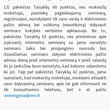
12) pakeistas Taisyklių 60 punktas, nes mokesčių
mokėtojai, pasirinkę pageidaujamą seminarą,
registruojasi, nurodydami tik savo vardą ir elektroninio
pašto adresą bei sutikimą (nesutikimą) dalyvauti
seminaro kokybės vertinimo apklausoje. Be to,
pakeistas Taisyklių 63 punktas, nes priminimas apie
įvyksiantį internetinį seminarą su jame nurodytu
seminaro laiku bei prisijungimo nuoroda bus
išsiunčiamas seminaro dalyviui elektroninio pašto
adresu dieną prieš internetinį seminarą ir prieš valandą
iki jo (anksčiau buvo numatyta, kad kelioms valandoms
iki jo). Taip pat pakeistas Taisyklių 62 punktas, jame
numatant, kad mokesčių mokėtojai, norėdami atšaukti
savo dalyvavimą seminare, apie tai gali informuoti ne
tik konsultavimo telefonu, bet ir el. paštu
vmirenginiai@vmi.lt
.