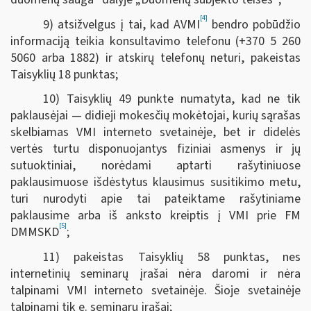
[4]
9) atsižvelgus į tai, kad AVMI
bendro pobūdžio
informaciją teikia konsultavimo telefonu (+370 5 260
5060 arba 1882) ir atskirų telefonų neturi, pakeistas
Taisyklių 18 punktas;
10) Taisyklių 49 punkte numatyta, kad ne tik
paklausėjai — didieji mokesčių mokėtojai, kurių sąrašas
skelbiamas VMI interneto svetainėje, bet ir didelės
vertės turtu disponuojantys fiziniai asmenys ir jų
sutuoktiniai, norėdami aptarti rašytiniuose
paklausimuose išdėstytus klausimus susitikimo metu,
turi nurodyti apie tai pateiktame rašytiniame
paklausime arba iš anksto kreiptis į VMI prie FM
[5]
DMMSKD
;
11) pakeistas Taisyklių 58 punktas, nes
internetinių seminarų įrašai nėra daromi ir nėra
talpinami VMI interneto svetainėje. Šioje svetainėje
talpinami tik e. seminarų įrašai;