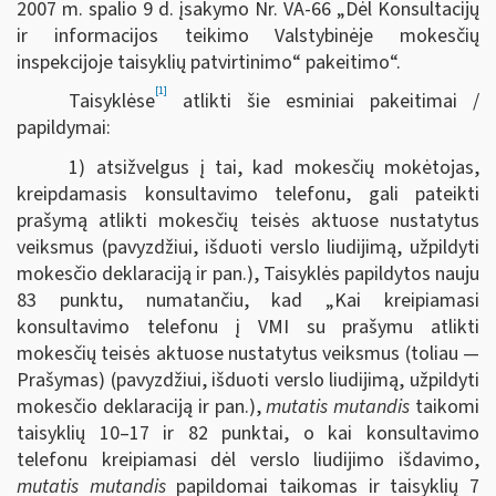
2007 m. spalio 9 d. įsakymo Nr. VA-66 „Dėl Konsultacijų
ir informacijos teikimo Valstybinėje mokesčių
inspekcijoje taisyklių patvirtinimo“ pakeitimo“.
[1]
Taisyklėse
atlikti šie esminiai pakeitimai /
papildymai:
1) atsižvelgus į tai, kad mokesčių mokėtojas,
kreipdamasis konsultavimo telefonu, gali pateikti
prašymą atlikti mokesčių teisės aktuose nustatytus
veiksmus (pavyzdžiui, išduoti verslo liudijimą, užpildyti
mokesčio deklaraciją ir pan.), Taisyklės papildytos nauju
83 punktu, numatančiu, kad „Kai kreipiamasi
konsultavimo telefonu į VMI su prašymu atlikti
mokesčių teisės aktuose nustatytus veiksmus (toliau —
Prašymas) (pavyzdžiui, išduoti verslo liudijimą, užpildyti
mokesčio deklaraciją ir pan.),
mutatis mutandis
taikomi
taisyklių 10–17 ir 82 punktai, o kai konsultavimo
telefonu kreipiamasi dėl verslo liudijimo išdavimo,
mutatis mutandis
papildomai taikomas ir taisyklių 7