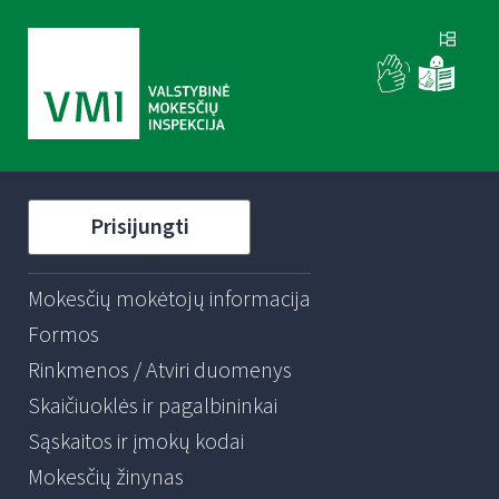
Prisijungti
Mokesčių mokėtojų informacija
Formos
Rinkmenos / Atviri duomenys
Skaičiuoklės ir pagalbininkai
Sąskaitos ir įmokų kodai
Mokesčių žinynas