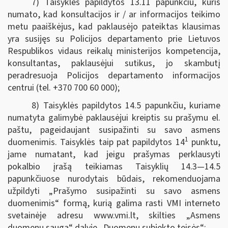
7) Taisyklės papildytos 13.11 papunkčiu, kuris
numato, kad konsultacijos ir / ar informacijos teikimo
metu paaiškėjus, kad paklausėjo pateiktas klausimas
yra susijęs su Policijos departamento prie Lietuvos
Respublikos vidaus reikalų ministerijos kompetencija,
konsultantas, paklausėjui sutikus, jo skambutį
peradresuoja Policijos departamento informacijos
centrui (tel. +370 700 60 000);
8) Taisyklės papildytos 14.5 papunkčiu, kuriame
numatyta galimybė paklausėjui kreiptis su prašymu el.
paštu, pageidaujant susipažinti su savo asmens
1
duomenimis. Taisyklės taip pat papildytos 14
punktu,
jame numatant, kad jeigu prašymas perklausyti
pokalbio įrašą teikiamas Taisyklių 14.3—14.5
papunkčiuose nurodytais būdais, rekomenduojama
užpildyti „Prašymo susipažinti su savo asmens
duomenimis“ formą, kurią galima rasti VMI interneto
svetainėje adresu www.vmi.lt, skilties „Asmens
duomenų sauga“ dalyje „Duomenų subjekto teisės“;