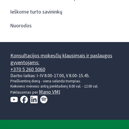
Ieškome turto savininkų
Nuorodos
Konsultacijos mokesčių klausimais ir paslaugos
gyventojams:
+370 5 260 5060
Darbo laikas: I-IV 8.00-17.00, V 8.00-15.45.
Prieššventinę dieną - viena valanda trumpiau.
Kiekvieno mėnesio antrą penktadienį 8.00 val. - 12.00 val.
Mano VMI
Paklausimas per