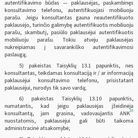
autentifikavimo būdas — paklausėjas, paskambinęs
konsultavimo telefonu, autentifikuojasi mobiliuoju
parašu. Jeigu konsultantas gauna neautentifikuoto
paklausėjo, turinčio galimybę autentifikuotis mobiliuoju
parašu, skambutį, pasiūlo paklausėjui autentifikuotis
mobiliuoju parašu. Tokiu atveju paklausėjas
nukreipiamas į savarankiško autentifikavimosi
paslaugą;
5) pakeistas Taisyklių 13.1 papunktis, nes
konsultantas, teikdamas konsultaciją ir / ar informaciją
paklausėjui konsultavimo telefonu, prisistatant
paklausėjui, nurodys tik savo vardą;
6) pakeistas Taisyklių 13.10 papunktis,
numatantis, kad jeigu paklausėjas įžeidinėja
[3]
konsultantą, jam grasina, vadovaujantis ANK
nuostatomis, paklausėjui gali būti taikoma
administracinė atsakomybė;