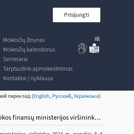
Prisijungti
Mokesčių žinynas
Mokesčių kalendorius
Seminarai
Tarptautinis apmokestinimas
Kontaktai / Apklausa
ний переклад (
English
,
Русский
,
Українська
)
Informacinis pranešimas apie Valstybinės mokesčių inspekcijos prie Lietuvos Respublikos finansų ministerijos viršininko 2024 m. gegužės 8 d. įsakymą Nr. VA-41 „Dėl Valstybinės mokesčių inspekcijos prie Lietuvos Respublikos finansų ministerijos viršininko 2007 m. spalio 9 d. įsakymo Nr. VA-66 „Dėl Konsultacijų ir informacijos teikimo Valstybinėje mokesčių inspekcijoje taisyklių patvirtinimo“ pakeitimo“