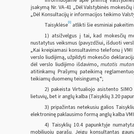
Informuojame apie priimtą Valstybinės
įsakymą Nr. VA-41 „Dėl Valstybinės mokesčių i
„Dėl Konsultacijų ir informacijos teikimo Valst
[1]
Taisyklėse
atlikti šie esminiai pakeitim
1) atsižvelgus į tai, kad mokesčių m
nustatytus veiksmus (pavyzdžiui, išduoti versl
„Kai kreipiamasi konsultavimo telefonu į VMI
verslo liudijimą, užpildyti mokesčio deklaraciją
dėl verslo liudijimo išdavimo,
mutatis mutan
atitinkamų Prašymų pateikimą reglamentuoj
teikiamų duomenų teisingumą.“;
2) pakeista Virtualiojo asistento SIM
lietuvių, bet ir anglų kalba (Taisyklių 3.20 papu
3) pripažintas netekusiu galios Taisykl
elektroninę paklausimo formą anglų kalba VMI 
4) Taisyklių 10.4 papunktyje numatyt
mobiliuoju parašu. Jeigu konsultantas gauna