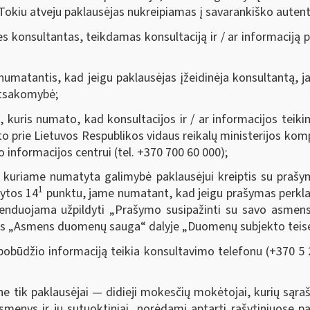
 Tokiu atveju paklausėjas nukreipiamas į savarankiško auten
es konsultantas, teikdamas konsultaciją ir / ar informaciją 
 numatantis, kad jeigu paklausėjas įžeidinėja konsultantą,
atsakomybė;
, kuris numato, kad konsultacijos ir / ar informacijos tei
o prie Lietuvos Respublikos vidaus reikalų ministerijos komp
informacijos centrui (tel. +370 700 60 000);
, kuriame numatyta galimybė paklausėjui kreiptis su prašym
1
dytos 14
punktu, jame numatant, kad jeigu prašymas perklau
enduojama užpildyti „Prašymo susipažinti su savo asmen
ties „Asmens duomenų sauga“ dalyje „Duomenų subjekto teis
obūdžio informaciją teikia konsultavimo telefonu (+370 5 2
e tik paklausėjai — didieji mokesčių mokėtojai, kurių sąraš
 asmenys ir jų sutuoktiniai, norėdami aptarti rašytiniuose 