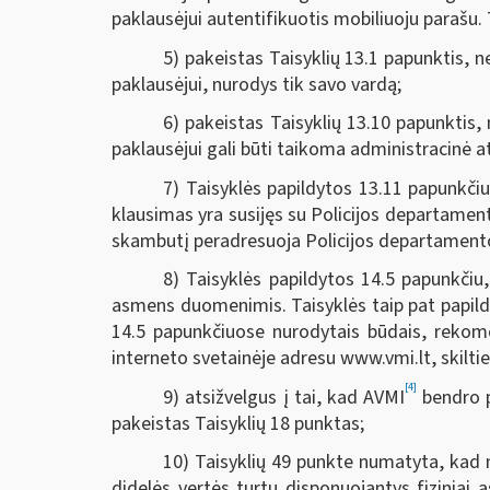
paklausėjui autentifikuotis mobiliuoju parašu.
5) pakeistas Taisyklių 13.1 papunktis, n
paklausėjui, nurodys tik savo vardą;
6) pakeistas Taisyklių 13.10 papunktis,
paklausėjui gali būti taikoma administracinė 
7) Taisyklės papildytos 13.11 papunkčiu
klausimas yra susijęs su Policijos departament
skambutį peradresuoja Policijos departamento 
8) Taisyklės papildytos 14.5 papunkčiu
asmens duomenimis. Taisyklės taip pat papil
14.5 papunkčiuose nurodytais būdais, rekom
interneto svetainėje adresu www.vmi.lt, skil
[4]
9) atsižvelgus į tai, kad AVMI
bendro p
pakeistas Taisyklių 18 punktas;
10) Taisyklių 49 punkte numatyta, kad n
didelės vertės turtu disponuojantys fiziniai