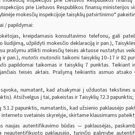
 mokesčių inspekcijos prie Lietuvos Respublikos finansų 
nspekcijos prie Lietuvos Respublikos finansų ministerijos vi
ybinėje mokesčių inspekcijoje taisyklių patvirtinimo“ pakeiti
ai / papildymai:
okėtojas, kreipdamasis konsultavimo telefonu, gali patei
o liudijimą, užpildyti mokesčio deklaraciją ir pan.), Taisyk
 su prašymu atlikti mokesčių teisės aktuose nustatytus veik
 ir pan.),
mutatis mutandis
taikomi taisyklių 10–17 ir 82 pu
dis
papildomai taikomas ir taisyklių 7 punktas. Teikiant 
ančiais teisės aktais. Prašymą teikiantis asmuo atsako
O sąvoka, numatant, kad atsakymai į užduotas tekstines u
nktis). Atsižvelgus į tai, pakeistas ir Taisyklių 72.3 papunktis;
ių 5.1.2 papunktis, numatantis, kad užsienio paklausėjo pa
interneto svetainės skyrelyje, skirtame klausimams pateikti
as naujas autentifikavimo būdas — paklausėjas, paskambi
 neautentifikuoto paklausėjo, turinčio galimybę autentif