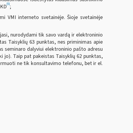
[5]
SKD
;
mi VMI interneto svetainėje. Šioje svetainėje
asi, nurodydami tik savo vardą ir elektroninio
tas Taisyklių 63 punktas, nes priminimas apie
as seminaro dalyviui elektroninio pašto adresu
i jo). Taip pat pakeistas Taisyklių 62 punktas,
uoti ne tik konsultavimo telefonu, bet ir el.