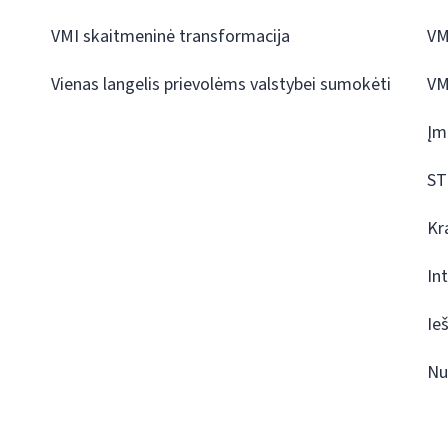
VMI skaitmeninė transformacija
VM
Vienas langelis prievolėms valstybei sumokėti
VM
Įm
ST
Kr
In
Ie
Nu