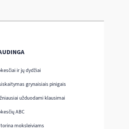
AUDINGA
kesčiai ir jų dydžiai
siskaitymas grynaisiais pinigais
žniausiai užduodami klausimai
kesčių ABC
ktorina moksleiviams