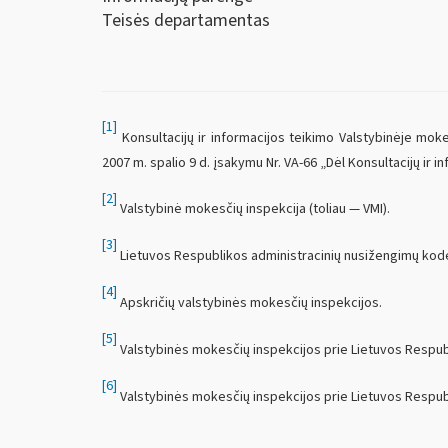
Teisės departamentas
[1]
Konsultacijų ir informacijos teikimo Valstybinėje moke
2007 m. spalio 9 d. įsakymu Nr. VA-66 „Dėl Konsultacijų ir i
[2]
Valstybinė mokesčių inspekcija (toliau — VMI).
[3]
Lietuvos Respublikos administracinių nusižengimų kod
[4]
Apskričių valstybinės mokesčių inspekcijos.
[5]
Valstybinės mokesčių inspekcijos prie Lietuvos Respub
[6]
Valstybinės mokesčių inspekcijos prie Lietuvos Respubl