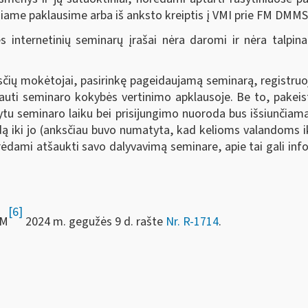
iniame paklausime arba iš anksto kreiptis į VMI prie FM DMM
s internetinių seminarų įrašai nėra daromi ir nėra talpina
čių mokėtojai, pasirinkę pageidaujamą seminarą, registruoj
auti seminaro kokybės vertinimo apklausoje. Be to, pakeis
ytu seminaro laiku bei prisijungimo nuoroda bus išsiunčiam
ndą iki jo (anksčiau buvo numatyta, kad kelioms valandoms ik
ami atšaukti savo dalyvavimą seminare, apie tai gali inform
[6]
FM
2024 m. gegužės 9 d. rašte
Nr. R-1714
.