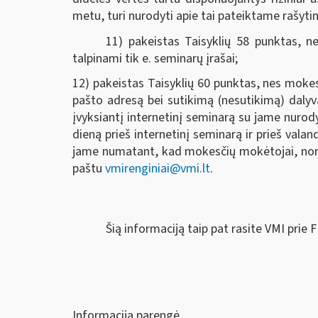
metu, turi nurodyti apie tai pateiktame rašyt
11) pakeistas Taisyklių 58 punktas, ne
talpinami tik e. seminarų įrašai;
12) pakeistas Taisyklių 60 punktas, nes mokes
pašto adresą bei sutikimą (nesutikimą) dalyv
įvyksiantį internetinį seminarą su jame nurod
dieną prieš internetinį seminarą ir prieš vala
jame numatant, kad mokesčių mokėtojai, norėd
paštu
vmirenginiai@vmi.lt
.
Šią informaciją taip pat rasite VMI prie 
Informaciją parengė