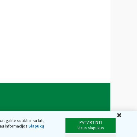
Uždar
t galite sutikti ir su kitų
PATVIRTINTI
iau informacijos
Slapukų
Visus slapukus