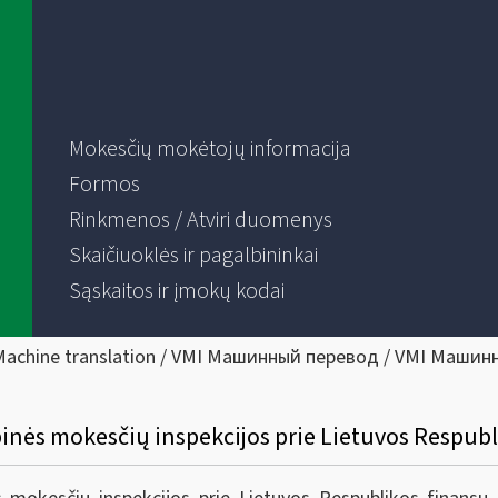
Mokesčių mokėtojų informacija
Formos
Rinkmenos / Atviri duomenys
Skaičiuoklės ir pagalbininkai
Sąskaitos ir įmokų kodai
Machine translation / VMI Машинный перевод / VMI Машин