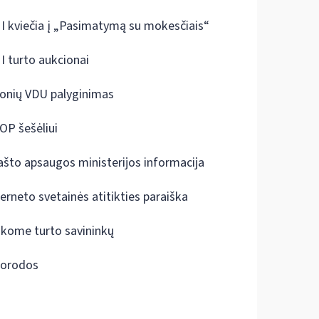
I kviečia į „Pasimatymą su mokesčiais“
I turto aukcionai
onių VDU palyginimas
OP šešėliui
ašto apsaugos ministerijos informacija
terneto svetainės atitikties paraiška
škome turto savininkų
orodos