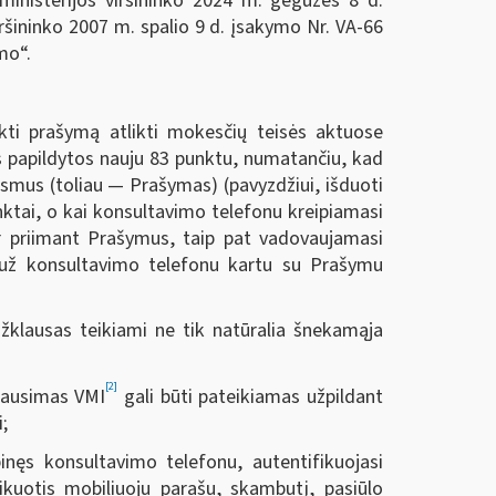
ministerijos viršininko 2024 m. gegužės 8 d.
ršininko 2007 m. spalio 9 d. įsakymo Nr. VA-66
mo“.
kti prašymą atlikti mokesčių teisės aktuose
lės papildytos nauju 83 punktu, numatančiu, kad
smus (toliau — Prašymas) (pavyzdžiui, išduoti
nktai, o kai konsultavimo telefonu kreipiamasi
ir priimant Prašymus, taip pat vadovaujamasi
 už konsultavimo telefonu kartu su Prašymu
žklausas teikiami ne tik natūralia šnekamąja
[2]
klausimas VMI
gali būti pateikiamas užpildant
;
nęs konsultavimo telefonu, autentifikuojasi
ikuotis mobiliuoju parašu, skambutį, pasiūlo