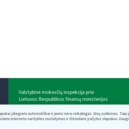
Valstybinė mokesčių inspekcija prie
Lietuvos Respublikos finansų ministerijos
Biudžetinė įstaiga. Juridinio asmens kodas — 188659752,
adresas: Vasario 16-osios g. 14, 01107 Vilnius, Lietuva,
lapukai įdiegiami automatiškai ir jiems nėra reikalingas Jūsų sutikimas. Taip pa
el.paštas:
vmi@vmi.lt
, E. pristatymo dėžutės adresas
sdami interneto naršyklės nustatymus ir ištrindami įrašytus slapukus. Daug
188659752
Duomenys apie Valstybinę mokesčių inspekciją prie