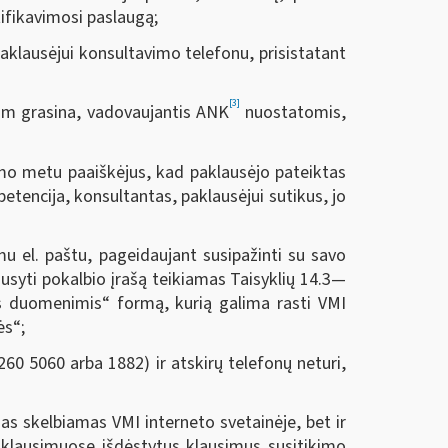
tifikavimosi paslaugą;
paklausėjui konsultavimo telefonu, prisistatant
[3]
 jam grasina, vadovaujantis ANK
nuostatomis,
kimo metu paaiškėjus, kad paklausėjo pateiktas
etencija, konsultantas, paklausėjui sutikus, jo
u el. paštu, pageidaujant susipažinti su savo
syti pokalbio įrašą teikiamas Taisyklių 14.3—
s duomenimis“ formą, kurią galima rasti VMI
ės“;
60 5060 arba 1882) ir atskirų telefonų neturi,
as skelbiamas VMI interneto svetainėje, bet ir
paklausimuose išdėstytus klausimus susitikimo