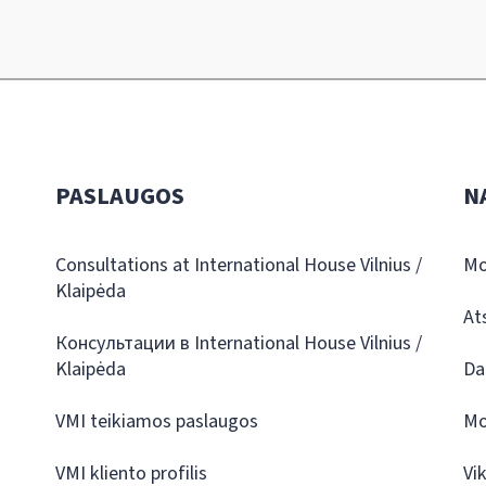
PASLAUGOS
N
Consultations at International House Vilnius /
Mo
Klaipėda
At
Консультации в International House Vilnius /
Klaipėda
Da
VMI teikiamos paslaugos
Mo
VMI kliento profilis
Vi