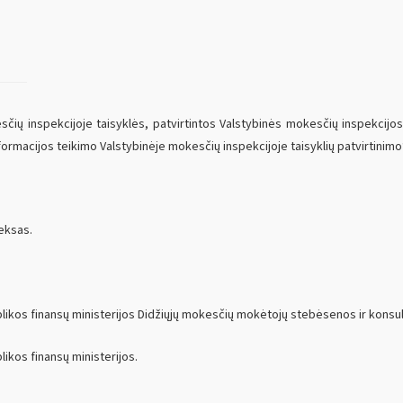
sčių inspekcijoje taisyklės, patvirtintos Valstybinės mokesčių inspekcijos
nformacijos teikimo Valstybinėje mokesčių inspekcijoje taisyklių patvirtinimo
eksas.
likos finansų ministerijos Didžiųjų mokesčių mokėtojų stebėsenos ir kons
ikos finansų ministerijos.