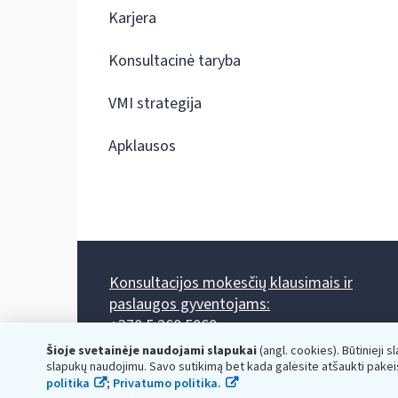
Karjera
Konsultacinė taryba
VMI strategija
Apklausos
Konsultacijos mokesčių klausimais ir
paslaugos gyventojams:
+370 5 260 5060
Darbo laikas: I-IV 8.00-17.00, V 8.00-15.45.
Šioje svetainėje naudojami slapukai
(angl. cookies). Būtinieji s
Prieššventinę dieną - viena valanda trumpiau.
slapukų naudojimu. Savo sutikimą bet kada galėsite atšaukti pakei
Kiekvieno mėnesio antrą penktadienį 8.00 val. - 12.00 val.
politika
;
Privatumo politika.
Mano VMI
Paklausimas per