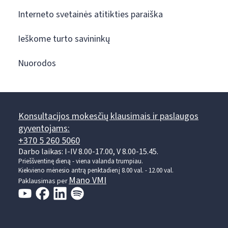
Interneto svetainės atitikties paraiška
Ieškome turto savininkų
Nuorodos
Konsultacijos mokesčių klausimais ir paslaugos
gyventojams:
+370 5 260 5060
Darbo laikas: I-IV 8.00-17.00, V 8.00-15.45.
Prieššventinę dieną - viena valanda trumpiau.
Kiekvieno mėnesio antrą penktadienį 8.00 val. - 12.00 val.
Mano VMI
Paklausimas per