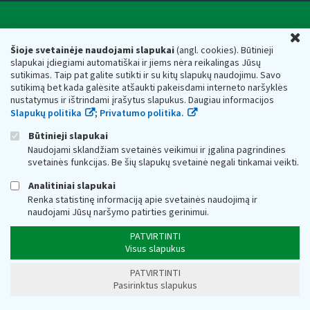
Valstybinė mokesčių inspekcija prie Lietuvos
U
Respublikos finansų ministerijos
Šioje svetainėje naudojami slapukai
(angl. cookies). Būtinieji
slapukai įdiegiami automatiškai ir jiems nėra reikalingas Jūsų
Biudžetinė įstaiga. Juridinio asmens kodas — 188659752,
sutikimas. Taip pat galite sutikti ir su kitų slapukų naudojimu. Savo
adresas: Vasario 16-osios g. 14, 01107 Vilnius, Lietuva, el.paštas:
sutikimą bet kada galėsite atšaukti pakeisdami interneto naršyklės
vmi@vmi.lt
, E. pristatymo dėžutės adresas 188659752
nustatymus ir ištrindami įrašytus slapukus. Daugiau informacijos
Duomenys apie Valstybinę mokesčių inspekciją prie Lietuvos
Slapukų politika
;
Privatumo politika.
Respublikos finansų ministerijos kaupiami ir saugomi Juridinių
asmenų registre
Būtinieji slapukai
Naudojami sklandžiam svetainės veikimui ir įgalina pagrindines
svetainės funkcijas. Be šių slapukų svetainė negali tinkamai veikti.
Analitiniai slapukai
Renka statistinę informaciją apie svetainės naudojimą ir
naudojami Jūsų naršymo patirties gerinimui.
PATVIRTINTI
Visus slapukus
PATVIRTINTI
Pasirinktus slapukus