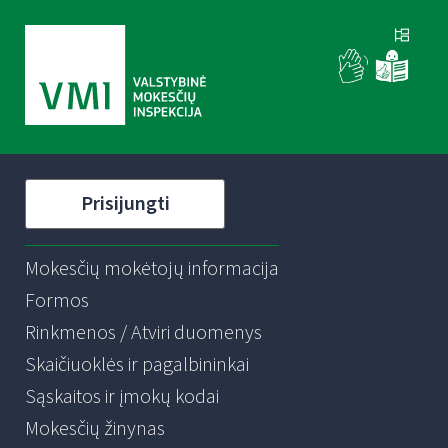
Prisijungti
Mokesčių mokėtojų informacija
Formos
Rinkmenos / Atviri duomenys
Skaičiuoklės ir pagalbininkai
Sąskaitos ir įmokų kodai
Mokesčių žinynas