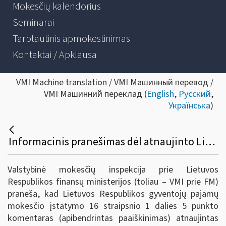
Mokesčių kalendorius
Seminarai
Tarptautinis apmokestinimas
Kontaktai / Apklausa
VMI Machine translation / VMI Машинный перевод /
VMI Машинний переклад (
English
,
Русский
,
Українська
)
Informacinis pranešimas dėl atnaujinto Lietuvos Respublikos gyventojų pajamų mokesčio įstatymo 16 straipsnio 1 dalies 5 punkto komentaro
Valstybinė mokesčių inspekcija prie Lietuvos
Respublikos finansų ministerijos (toliau – VMI prie FM)
praneša, kad Lietuvos Respublikos gyventojų pajamų
mokesčio įstatymo 16 straipsnio 1 dalies 5 punkto
komentaras (apibendrintas paaiškinimas) atnaujintas