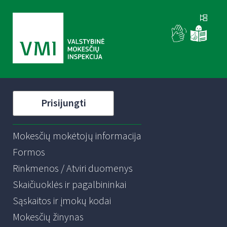
Prisijungti
Mokesčių mokėtojų informacija
Formos
Rinkmenos / Atviri duomenys
Skaičiuoklės ir pagalbininkai
Sąskaitos ir įmokų kodai
Mokesčių žinynas