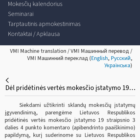
Mokesčių kalendorius
Seminarai
Tarptautinis apmokestinimas
Kontaktai / Apklausa
VMI Machine translation / VMI Машинный перевод /
VMI Машинний переклад (
English
,
Русский
,
Українська
)
Dėl pridėtinės vertės mokesčio įstatymo 19 straipsnio 3 dalies 4 punkto apibendrinto paaiškinimo (komentaro) atnaujinimo
Siekdami užtikrinti sklandų mokesčių įstatymų
įgyvendinimą, parengėme Lietuvos Respublikos
pridėtinės vertės mokesčio įstatymo 19 straipsnio 3
dalies 4 punkto komentaro (apibendrinto paaiškinimo)
papildymą, kurį suderinome su Lietuvos Respublikos