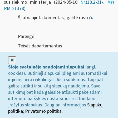
susisiekimo ministerija (2024-05-10
Nr.(18.2-31-. Mr)
RM-21378
).
Šį atnaujintą komentarą galite rasti
čia
.
Parengė
Teisės departamentas
Uždaryti
Šioje svetainėje naudojami slapukai
(angl.
cookies). Būtinieji slapukai įdiegiami automatiškai
ir jiems nėra reikalingas Jūsų sutikimas. Taip pat
galite sutikti ir su kitų slapukų naudojimu. Savo
sutikimą bet kada galėsite atšaukti pakeisdami
interneto naršyklės nustatymus ir ištrindami
įrašytus slapukus. Daugiau informacijos
Slapukų
politika
;
Privatumo politika.