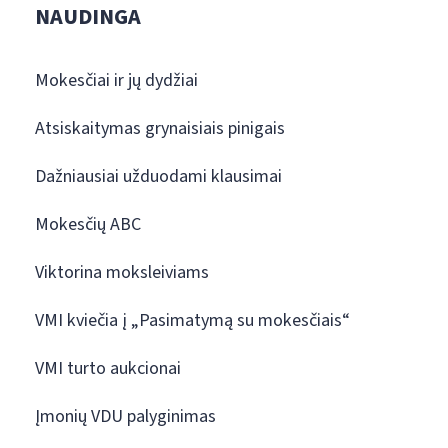
NAUDINGA
Mokesčiai ir jų dydžiai
Atsiskaitymas grynaisiais pinigais
Dažniausiai užduodami klausimai
Mokesčių ABC
Viktorina moksleiviams
VMI kviečia į „Pasimatymą su mokesčiais“
VMI turto aukcionai
Įmonių VDU palyginimas