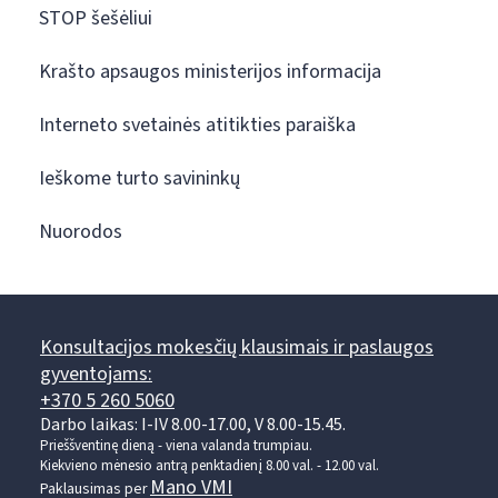
STOP šešėliui
Krašto apsaugos ministerijos informacija
Interneto svetainės atitikties paraiška
Ieškome turto savininkų
Nuorodos
Konsultacijos mokesčių klausimais ir paslaugos
gyventojams:
+370 5 260 5060
Darbo laikas: I-IV 8.00-17.00, V 8.00-15.45.
Prieššventinę dieną - viena valanda trumpiau.
Kiekvieno mėnesio antrą penktadienį 8.00 val. - 12.00 val.
Mano VMI
Paklausimas per