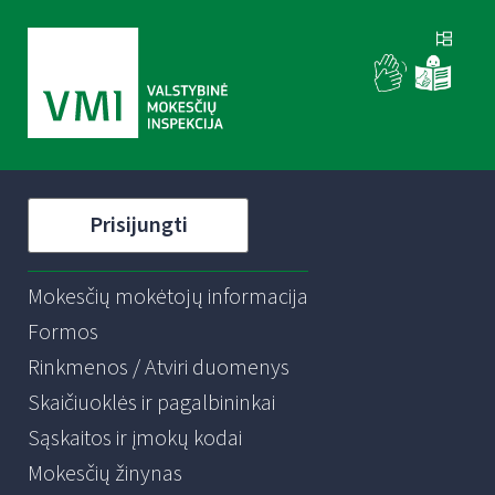
Prisijungti
Mokesčių mokėtojų informacija
Formos
Rinkmenos / Atviri duomenys
Skaičiuoklės ir pagalbininkai
Sąskaitos ir įmokų kodai
Mokesčių žinynas