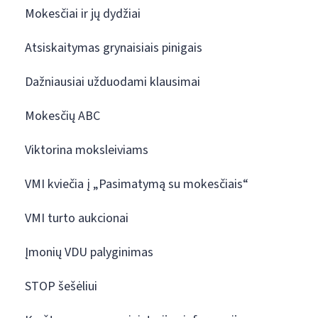
Mokesčiai ir jų dydžiai
Atsiskaitymas grynaisiais pinigais
Dažniausiai užduodami klausimai
Mokesčių ABC
Viktorina moksleiviams
VMI kviečia į „Pasimatymą su mokesčiais“
VMI turto aukcionai
Įmonių VDU palyginimas
STOP šešėliui