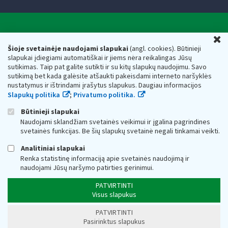
Valstybinė mokesčių inspekcija prie Lietuvos
U
Respublikos finansų ministerijos
Šioje svetainėje naudojami slapukai
(angl. cookies). Būtinieji
slapukai įdiegiami automatiškai ir jiems nėra reikalingas Jūsų
Biudžetinė įstaiga. Juridinio asmens kodas — 188659752,
sutikimas. Taip pat galite sutikti ir su kitų slapukų naudojimu. Savo
adresas: Vasario 16-osios g. 14, 01107 Vilnius, Lietuva, el.paštas:
sutikimą bet kada galėsite atšaukti pakeisdami interneto naršyklės
vmi@vmi.lt
, E. pristatymo dėžutės adresas 188659752
nustatymus ir ištrindami įrašytus slapukus. Daugiau informacijos
Duomenys apie Valstybinę mokesčių inspekciją prie Lietuvos
Slapukų politika
;
Privatumo politika.
Respublikos finansų ministerijos kaupiami ir saugomi Juridinių
asmenų registre
Būtinieji slapukai
Naudojami sklandžiam svetainės veikimui ir įgalina pagrindines
svetainės funkcijas. Be šių slapukų svetainė negali tinkamai veikti.
Analitiniai slapukai
Renka statistinę informaciją apie svetainės naudojimą ir
naudojami Jūsų naršymo patirties gerinimui.
PATVIRTINTI
Visus slapukus
PATVIRTINTI
Pasirinktus slapukus