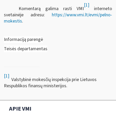
[1]
Komentarą galima rasti VMI
interneto
svetainėje adresu:
https://www.vmi.lt/evmi/pelno-
mokestis
.
Informaciją parengė
Teisės departamentas
[1]
Valstybinė mokesčių inspekcija prie Lietuvos
Respublikos finansų ministerijos.
APIE VMI