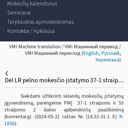
Mokesčių kalendorius
Seminarai
Tarptautinis apmokestinimas
Kontaktai / Apklausa
VMI Machine translation / VMI Машинный перевод /
VMI Машинний переклад (
English
,
Русский
,
Українська
)
Dėl LR pelno mokesčio įstatymo 37-1 straipsnio ir 53 straipsnio 2 dalies apibendrinto paaiškinimo (komentaro)
Siekdami užtikrinti sklandų mokesčių įstatymų
įgyvendinimą, parengėme PMĮ 37-1 straipsnio ir 53
straipsnio 2 dalies apibendrintą paaiškinimą
(komentarą). (2024-05-21 raštas Nr. (18.32-31-1 E)
R-
1856
).