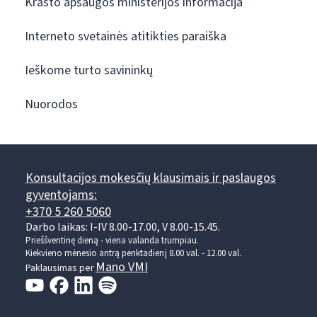
Krašto apsaugos ministerijos informacija
Interneto svetainės atitikties paraiška
Ieškome turto savininkų
Nuorodos
Konsultacijos mokesčių klausimais ir paslaugos
gyventojams:
+370 5 260 5060
Darbo laikas: I-IV 8.00-17.00, V 8.00-15.45.
Prieššventinę dieną - viena valanda trumpiau.
Kiekvieno mėnesio antrą penktadienį 8.00 val. - 12.00 val.
Mano VMI
Paklausimas per