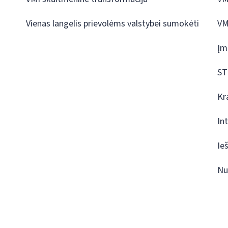
Vienas langelis prievolėms valstybei sumokėti
VM
Įm
ST
Kr
In
Ie
Nu