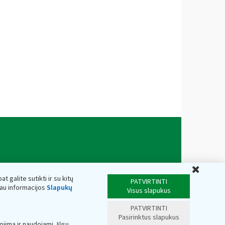
Uždar
t galite sutikti ir su kitų
PATVIRTINTI
iau informacijos
Slapukų
Visus slapukus
PATVIRTINTI
Pasirinktus slapukus
ojimą ir naudojami Jūsų