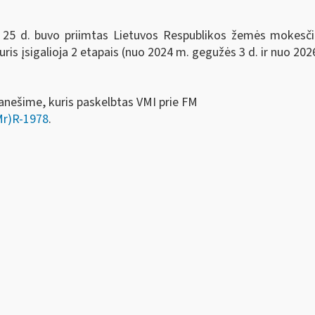
5 d. buvo priimtas Lietuvos Respublikos žemės mokesčio 
ris įsigalioja 2 etapais (nuo 2024 m. gegužės 3 d. ir nuo 202
anešime, kuris paskelbtas VMI prie FM
Mr)R-1978
.