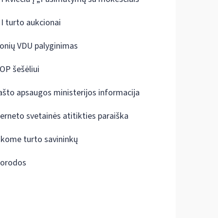
I turto aukcionai
onių VDU palyginimas
OP šešėliui
ašto apsaugos ministerijos informacija
terneto svetainės atitikties paraiška
škome turto savininkų
orodos