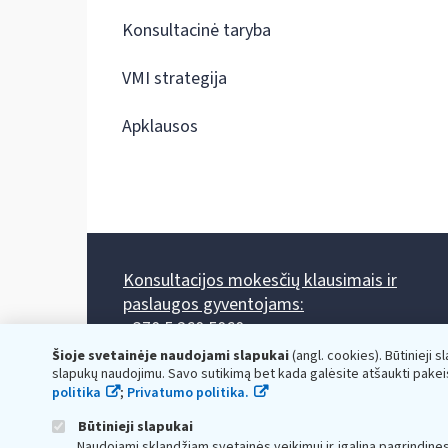
Konsultacinė taryba
VMI strategija
Apklausos
Konsultacijos mokesčių klausimais ir
paslaugos gyventojams:
+370 5 260 5060
Darbo laikas: I-IV 8.00-17.00, V 8.00-15.45.
Šioje svetainėje naudojami slapukai
(angl. cookies). Būtinieji s
Prieššventinę dieną - viena valanda trumpiau.
slapukų naudojimu. Savo sutikimą bet kada galėsite atšaukti pakei
Kiekvieno mėnesio antrą penktadienį 8.00 val. - 12.00 val.
politika
;
Privatumo politika.
Mano VMI
Paklausimas per
Būtinieji slapukai
Naudojami sklandžiam svetainės veikimui ir įgalina pagrindine