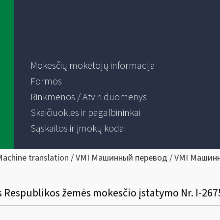
Mokesčių mokėtojų informacija
Formos
Rinkmenos / Atviri duomenys
Skaičiuoklės ir pagalbininkai
Sąskaitos ir įmokų kodai
Machine translation / VMI Машинный перевод / VMI Машин