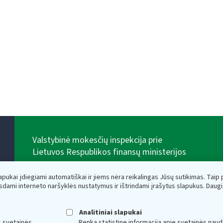
Valstybinė mokesčių inspekcija prie
Lietuvos Respublikos finansų ministerijos
Biudžetinė įstaiga. Juridinio asmens kodas — 188659752,
adresas: Vasario 16-osios g. 14, 01107 Vilnius, Lietuva,
lapukai įdiegiami automatiškai ir jiems nėra reikalingas Jūsų sutikimas. Taip pa
el.paštas:
vmi@vmi.lt
, E. pristatymo dėžutės adresas
sdami interneto naršyklės nustatymus ir ištrindami įrašytus slapukus. Daug
188659752
Duomenys apie Valstybinę mokesčių inspekciją prie
Lietuvos Respublikos finansų ministerijos kaupiami ir
Analitiniai slapukai
saugomi Juridinių asmenų registre
s svetainės
Renka statistinę informaciją apie svetainės naud