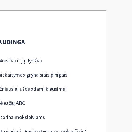
AUDINGA
kesčiai ir jų dydžiai
siskaitymas grynaisiais pinigais
žniausiai užduodami klausimai
kesčių ABC
ktorina moksleiviams
I kviečia į „Pasimatymą su mokesčiais“