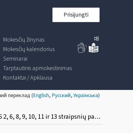
Prisijungti
Mokesčių žinynas
Mokesčių kalendorius
Seminarai
Tarptautinis apmokestinimas
Kontaktai / Apklausa
ний переклад (
English
,
Русский
,
Українська
)
Informacinis pranešimas dėl Lietuvos Respublikos žemės mokesčio įstatymo Nr. I-2675 2, 6, 8, 9, 10, 11 ir 13 straipsnių pakeitimo