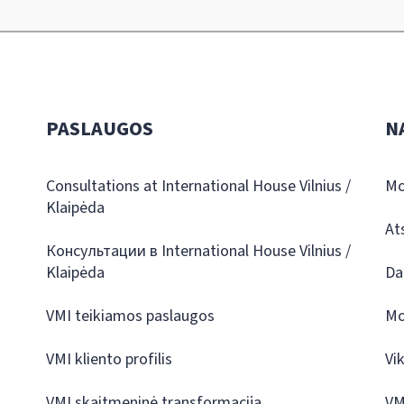
PASLAUGOS
N
Consultations at International House Vilnius /
Mo
Klaipėda
At
Консультации в International House Vilnius /
Klaipėda
Da
VMI teikiamos paslaugos
Mo
VMI kliento profilis
Vi
VMI skaitmeninė transformacija
VM