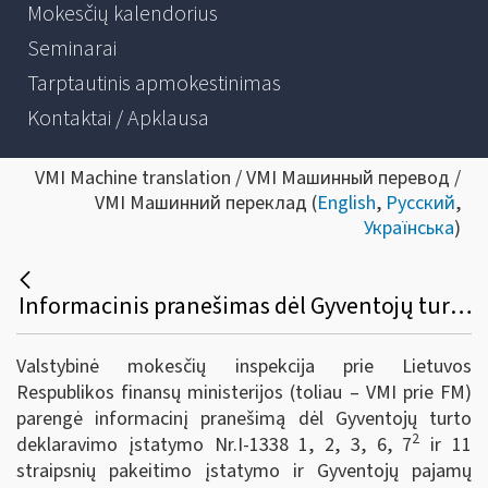
Mokesčių kalendorius
Seminarai
Tarptautinis apmokestinimas
Kontaktai / Apklausa
VMI Machine translation / VMI Машинный перевод /
VMI Машинний переклад (
English
,
Русский
,
Українська
)
Informacinis pranešimas dėl Gyventojų turto deklaravimo įstatymo Nr.I-1338 1, 2, 3, 6, 72 ir 11 straipsnių pakeitimo įstatymo ir Gyventojų pajamų mokesčio įstatymo Nr. IX-1007 27 straipsnio pakeitimo įstatymo
Valstybinė mokesčių inspekcija prie Lietuvos
Respublikos finansų ministerijos (toliau – VMI prie FM)
parengė informacinį pranešimą dėl Gyventojų turto
2
deklaravimo įstatymo Nr.I-1338 1, 2, 3, 6, 7
ir 11
straipsnių pakeitimo įstatymo ir Gyventojų pajamų