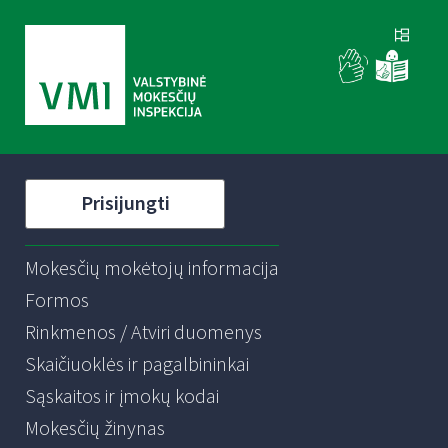
Prisijungti
Mokesčių mokėtojų informacija
Formos
Rinkmenos / Atviri duomenys
Skaičiuoklės ir pagalbininkai
Sąskaitos ir įmokų kodai
Mokesčių žinynas