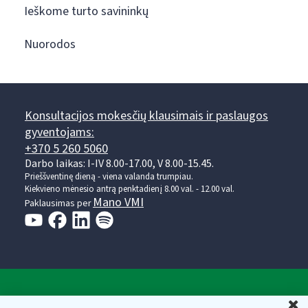
Ieškome turto savininkų
Nuorodos
Konsultacijos mokesčių klausimais ir paslaugos
gyventojams:
+370 5 260 5060
Darbo laikas: I-IV 8.00-17.00, V 8.00-15.45.
Prieššventinę dieną - viena valanda trumpiau.
Kiekvieno mėnesio antrą penktadienį 8.00 val. - 12.00 val.
Mano VMI
Paklausimas per
Valstybinė mokesčių inspekcija prie Lietuvos
U