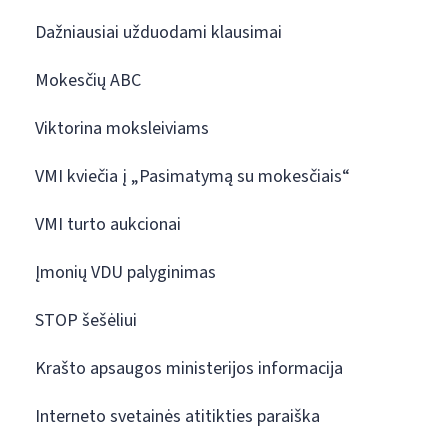
Dažniausiai užduodami klausimai
Mokesčių ABC
Viktorina moksleiviams
VMI kviečia į „Pasimatymą su mokesčiais“
VMI turto aukcionai
Įmonių VDU palyginimas
STOP šešėliui
Krašto apsaugos ministerijos informacija
Interneto svetainės atitikties paraiška