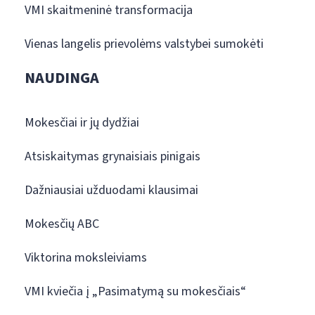
VMI skaitmeninė transformacija
Vienas langelis prievolėms valstybei sumokėti
NAUDINGA
Mokesčiai ir jų dydžiai
Atsiskaitymas grynaisiais pinigais
Dažniausiai užduodami klausimai
Mokesčių ABC
Viktorina moksleiviams
VMI kviečia į „Pasimatymą su mokesčiais“