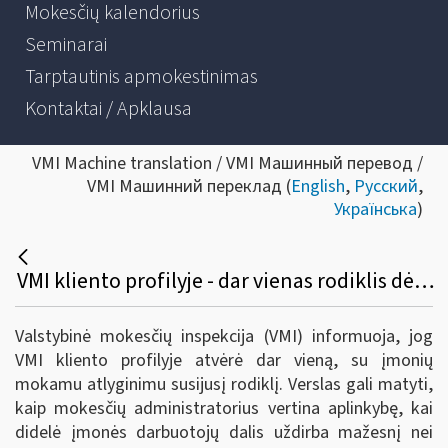
Mokesčių kalendorius
Seminarai
Tarptautinis apmokestinimas
Kontaktai / Apklausa
VMI Machine translation / VMI Машинный перевод /
VMI Машинний переклад (
English
,
Русский
,
Українська
)
VMI kliento profilyje - dar vienas rodiklis dėl įmonių mokamo atlyginimo
Valstybinė mokesčių inspekcija (VMI) informuoja, jog
VMI kliento profilyje atvėrė dar vieną, su įmonių
mokamu atlyginimu susijusį rodiklį. Verslas gali matyti,
kaip mokesčių administratorius vertina aplinkybę, kai
didelė įmonės darbuotojų dalis uždirba mažesnį nei