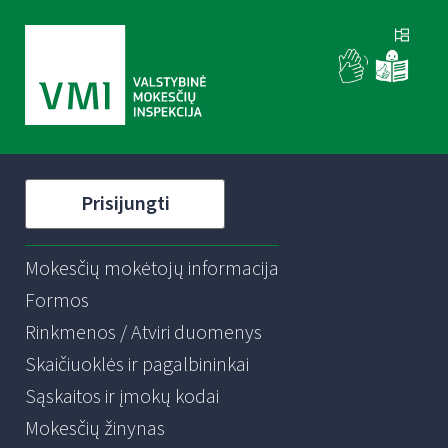
Prisijungti
Mokesčių mokėtojų informacija
Formos
Rinkmenos / Atviri duomenys
Skaičiuoklės ir pagalbininkai
Sąskaitos ir įmokų kodai
Mokesčių žinynas