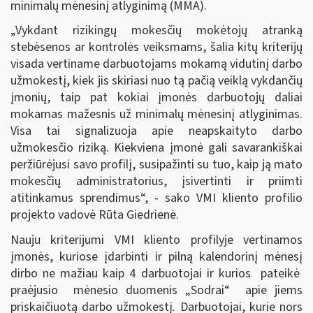
minimalų mėnesinį atlyginimą (MMA).
„Vykdant rizikingų mokesčių mokėtojų atranką
stebėsenos ar kontrolės veiksmams, šalia kitų kriterijų
visada vertiname darbuotojams mokamą vidutinį darbo
užmokestį, kiek jis skiriasi nuo tą pačią veiklą vykdančių
įmonių, taip pat kokiai įmonės darbuotojų daliai
mokamas mažesnis už minimalų mėnesinį atlyginimas.
Visa tai signalizuoja apie neapskaityto darbo
užmokesčio riziką. Kiekviena įmonė gali savarankiškai
peržiūrėjusi savo profilį, susipažinti su tuo, kaip ją mato
mokesčių administratorius, įsivertinti ir priimti
atitinkamus sprendimus“, - sako VMI kliento profilio
projekto vadovė Rūta Giedrienė.
Nauju kriterijumi VMI kliento profilyje vertinamos
įmonės, kuriose įdarbinti ir pilną kalendorinį mėnesį
dirbo ne mažiau kaip 4 darbuotojai ir kurios pateikė
praėjusio mėnesio duomenis „Sodrai“ apie jiems
priskaičiuotą darbo užmokestį. Darbuotojai, kurie nors