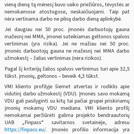
vieną dieną tą mėnesį buvo vaiko priežiūros, tėvystės ar
nemokamose atostogose, neskaičiuojami. Taip pat
nėra vertinama darbo ne pilną darbo dieną aplinkybė.
Jei daugiau nei 50 proc. įmonės darbuotojų gauna
mažesnį nei MMA, įmonei suteikiamas geltonos spalvos
vertinimas (yra rizika). Jei ne mažiau nei 50 proc.
įmonės darbuotojų gauna ne mažesnį nei MMA darbo
užmokestį – žalias vertinimas (nėra rizikos).
Pagal šį kriterijų žalios spalvos vertinimus turi apie 32,5
tūkst. įmonių, geltonos – beveik 4,3 tūkst.
VMI kliento profilyje šiemet atvertas ir rodiklis apie
vidutinį darbo užmokestį (VDU). Įmonės savo mokamą
VDU gali pasilyginti su kitų tai pačiai grupei priskiriamų
įmonių mokamų VDU mediana. VMI kliento profilį
nemokamai peržiūrėti galima projekto bendraautorių
UAB „Finpass“ savitarnos svetainėje, adresu
https://finpass.eu/
. Įmonės profilio informacija yra