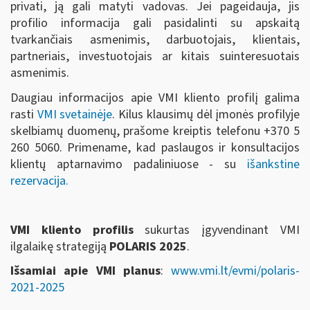
privati, ją gali matyti vadovas. Jei pageidauja, jis
profilio informacija gali pasidalinti su apskaitą
tvarkančiais asmenimis, darbuotojais, klientais,
partneriais, investuotojais ar kitais suinteresuotais
asmenimis.
Daugiau informacijos apie VMI kliento profilį galima
rasti
VMI svetainėje
. Kilus klausimų dėl įmonės profilyje
skelbiamų duomenų, prašome kreiptis telefonu +370 5
260 5060. Primename, kad paslaugos ir konsultacijos
klientų aptarnavimo padaliniuose - su
išankstine
rezervacija.
VMI kliento profilis
sukurtas įgyvendinant VMI
ilgalaikę strategiją
POLARIS 2025
.
Išsamiai apie VMI planus
:
www.vmi.lt/evmi/polaris-
2021-2025