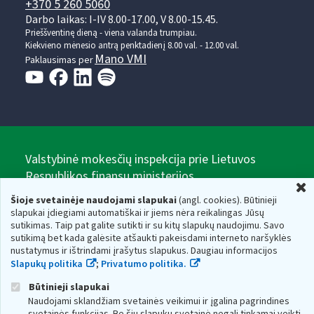
+370 5 260 5060
Darbo laikas: I-IV 8.00-17.00, V 8.00-15.45.
Prieššventinę dieną - viena valanda trumpiau.
Kiekvieno mėnesio antrą penktadienį 8.00 val. - 12.00 val.
Mano VMI
Paklausimas per
Valstybinė mokesčių inspekcija prie Lietuvos
Respublikos finansų ministerijos
U
Biudžetinė įstaiga. Juridinio asmens kodas — 188659752,
Šioje svetainėje naudojami slapukai
(angl. cookies). Būtinieji
adresas: Vasario 16-osios g. 14, 01107 Vilnius, Lietuva, el.paštas:
slapukai įdiegiami automatiškai ir jiems nėra reikalingas Jūsų
vmi@vmi.lt
, E. pristatymo dėžutės adresas 188659752
sutikimas. Taip pat galite sutikti ir su kitų slapukų naudojimu. Savo
Duomenys apie Valstybinę mokesčių inspekciją prie Lietuvos
sutikimą bet kada galėsite atšaukti pakeisdami interneto naršyklės
Respublikos finansų ministerijos kaupiami ir saugomi Juridinių
nustatymus ir ištrindami įrašytus slapukus. Daugiau informacijos
asmenų registre
Slapukų politika
;
Privatumo politika.
Būtinieji slapukai
Naudojami sklandžiam svetainės veikimui ir įgalina pagrindines