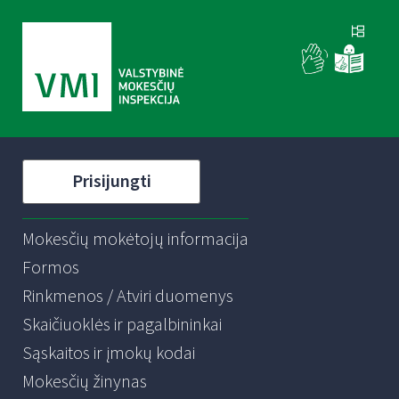
Prisijungti
Mokesčių mokėtojų informacija
Formos
Rinkmenos / Atviri duomenys
Skaičiuoklės ir pagalbininkai
Sąskaitos ir įmokų kodai
Mokesčių žinynas