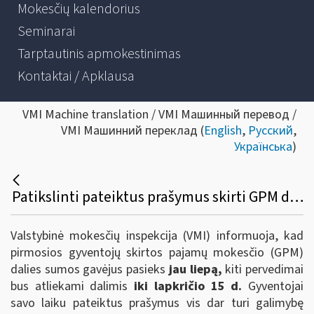
Mokesčių kalendorius
Seminarai
Tarptautinis apmokestinimas
Kontaktai / Apklausa
VMI Machine translation / VMI Машинный перевод /
VMI Машинний переклад (
English
,
Русский
,
Українська
)
Patikslinti pateiktus prašymus skirti GPM dalį paramai galima iki birželio 30 d.
Valstybinė mokesčių inspekcija (VMI) informuoja, kad
pirmosios gyventojų skirtos pajamų mokesčio (GPM)
dalies sumos gavėjus pasieks
jau liepą,
kiti pervedimai
bus atliekami dalimis
iki lapkričio 15 d.
Gyventojai
savo laiku pateiktus prašymus vis dar turi galimybę