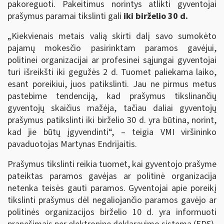
pakoreguoti. Pakeitimus norintys atlikti gyventojai
prašymus paramai tikslinti gali
iki birželio 30 d.
„Kiekvienais metais valią skirti dalį savo sumokėto
pajamų mokesčio pasirinktam paramos gavėjui,
politinei organizacijai ar profesinei sąjungai gyventojai
turi išreikšti iki gegužės 2 d. Tuomet paliekama laiko,
esant poreikiui, juos patikslinti. Jau ne pirmus metus
pastebime tendenciją, kad prašymus tikslinančių
gyventojų skaičius mažėja, tačiau daliai gyventojų
prašymus patikslinti iki birželio 30 d. yra būtina, norint,
kad jie būtų įgyvendinti“, – teigia VMI viršininko
pavaduotojas Martynas Endrijaitis.
Prašymus tikslinti reikia tuomet, kai gyventojo prašyme
pateiktas paramos gavėjas ar politinė organizacija
netenka teisės gauti paramos. Gyventojai apie poreikį
tikslinti prašymus dėl negaliojančio paramos gavėjo ar
politinės organizacijos birželio 10 d. yra informuoti