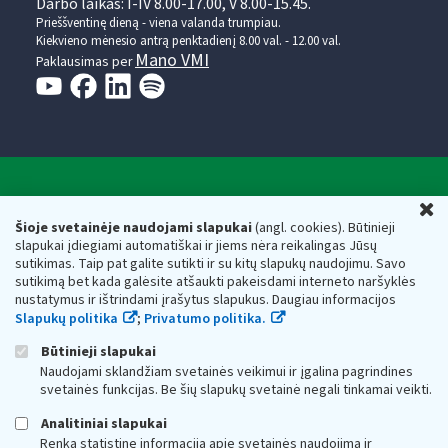
Darbo laikas: I-IV 8.00-17.00, V 8.00-15.45.
Prieššventinę dieną - viena valanda trumpiau.
Kiekvieno mėnesio antrą penktadienį 8.00 val. - 12.00 val.
Mano VMI
Paklausimas per
Valstybinė mokesčių inspekcija prie Lietuvos
U
Respublikos finansų ministerijos
Šioje svetainėje naudojami slapukai
(angl. cookies). Būtinieji
slapukai įdiegiami automatiškai ir jiems nėra reikalingas Jūsų
Biudžetinė įstaiga. Juridinio asmens kodas — 188659752,
sutikimas. Taip pat galite sutikti ir su kitų slapukų naudojimu. Savo
adresas: Vasario 16-osios g. 14, 01107 Vilnius, Lietuva, el.paštas:
sutikimą bet kada galėsite atšaukti pakeisdami interneto naršyklės
vmi@vmi.lt
, E. pristatymo dėžutės adresas 188659752
nustatymus ir ištrindami įrašytus slapukus. Daugiau informacijos
Duomenys apie Valstybinę mokesčių inspekciją prie Lietuvos
Slapukų politika
;
Privatumo politika.
Respublikos finansų ministerijos kaupiami ir saugomi Juridinių
asmenų registre
Būtinieji slapukai
Naudojami sklandžiam svetainės veikimui ir įgalina pagrindines
svetainės funkcijas. Be šių slapukų svetainė negali tinkamai veikti.
Analitiniai slapukai
Renka statistinę informaciją apie svetainės naudojimą ir