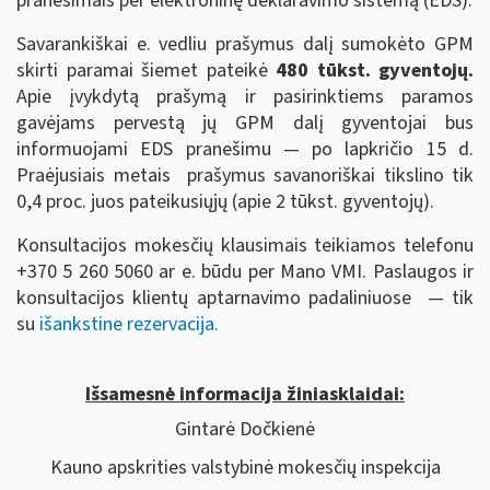
pranešimais per elektroninę deklaravimo sistemą (EDS).
Savarankiškai e. vedliu prašymus dalį sumokėto GPM
skirti paramai šiemet pateikė
480 tūkst.
gyventojų.
Apie įvykdytą prašymą ir pasirinktiems paramos
gavėjams pervestą jų GPM dalį gyventojai bus
informuojami EDS pranešimu ― po lapkričio 15 d.
Praėjusiais metais prašymus savanoriškai tikslino tik
0,4 proc. juos pateikusiųjų (apie 2 tūkst. gyventojų).
Konsultacijos mokesčių klausimais teikiamos telefonu
+370 5 260 5060 ar e. būdu per Mano VMI. Paslaugos ir
konsultacijos klientų aptarnavimo padaliniuose ― tik
su
išankstine rezervacija.
Išsamesnė informacija žiniasklaidai:
Gintarė Dočkienė
Kauno apskrities valstybinė mokesčių inspekcija