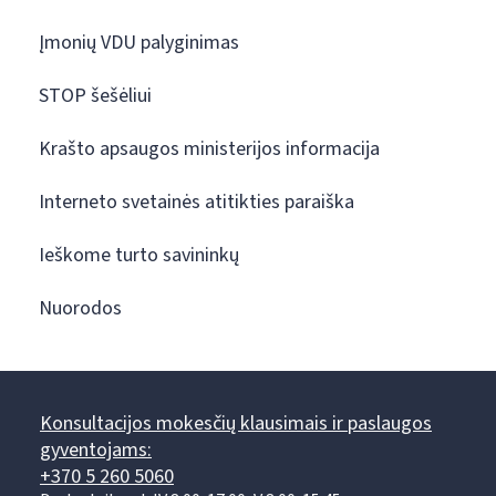
Įmonių VDU palyginimas
STOP šešėliui
Krašto apsaugos ministerijos informacija
Interneto svetainės atitikties paraiška
Ieškome turto savininkų
Nuorodos
Konsultacijos mokesčių klausimais ir paslaugos
gyventojams:
+370 5 260 5060