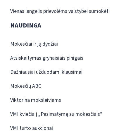
Vienas langelis prievolėms valstybei sumokėti
NAUDINGA
Mokesčiai ir jų dydžiai
Atsiskaitymas grynaisiais pinigais
Dažniausiai užduodami klausimai
Mokesčių ABC
Viktorina moksleiviams
VMI kviečia į „Pasimatymą su mokesčiais“
VMI turto aukcionai