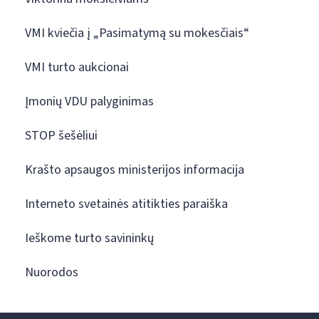
VMI kviečia į „Pasimatymą su mokesčiais“
VMI turto aukcionai
Įmonių VDU palyginimas
STOP šešėliui
Krašto apsaugos ministerijos informacija
Interneto svetainės atitikties paraiška
Ieškome turto savininkų
Nuorodos