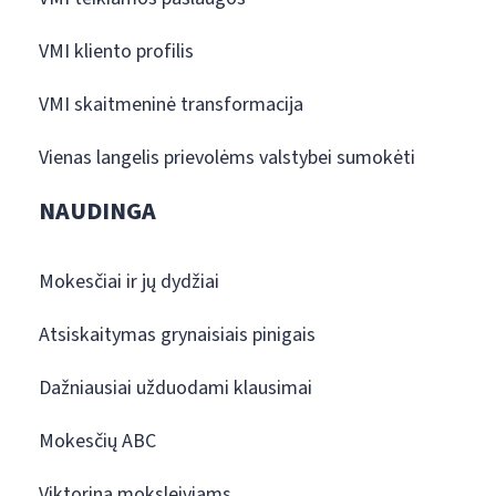
VMI kliento profilis
VMI skaitmeninė transformacija
Vienas langelis prievolėms valstybei sumokėti
NAUDINGA
Mokesčiai ir jų dydžiai
Atsiskaitymas grynaisiais pinigais
Dažniausiai užduodami klausimai
Mokesčių ABC
Viktorina moksleiviams