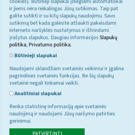
cookies). Būtinieji slapukai įdiegiami automatiškai
ir jiems nėra reikalingas Jūsų sutikimas. Taip pat
galite sutikti ir su kitų slapukų naudojimu. Savo
sutikimą bet kada galėsite atšaukti pakeisdami
interneto naršyklės nustatymus ir ištrindami
įrašytus slapukus. Daugiau informacijos
Slapukų
politika
;
Privatumo politika.
Būtinieji slapukai
Naudojami sklandžiam svetainės veikimui ir įgalina
pagrindines svetainės funkcijas. Be šių slapukų
svetainė negali tinkamai veikti.
Analitiniai slapukai
Renka statistinę informaciją apie svetainės
naudojimą ir naudojami Jūsų naršymo patirties
gerinimui.
PATVIRTINTI