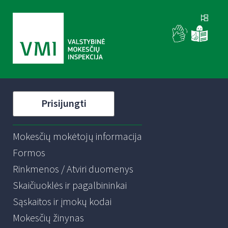
Prisijungti
Mokesčių mokėtojų informacija
Formos
Rinkmenos / Atviri duomenys
Skaičiuoklės ir pagalbininkai
Sąskaitos ir įmokų kodai
Mokesčių žinynas