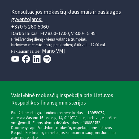
Konsultacijos mokesčių klausimais ir paslaugos
gyventojams:
+370 5 260 5060
Darbo laikas: I-IV 8.00-17.00, V 8.00-15.45.
Prieššventinę dieną - viena valanda trumpiau.
Kiekvieno mėnesio antrą penktadienį 8.00 val. - 12.00 val.
Mano VMI
Paklausimas per
Valstybinė mokesčių inspekcija prie Lietuvos
Respublikos finansų ministerijos
Biudžetinė įstaiga. Juridinio asmens kodas — 188659752,
adresas: Vasario 16-osios g. 14, 01107 Vilnius, Lietuva, el.paštas:
vmi@vmi.lt
, E. pristatymo dėžutės adresas 188659752
Duomenys apie Valstybinę mokesčių inspekciją prie Lietuvos
Respublikos finansų ministerijos kaupiami ir saugomi Juridinių
asmenų registre