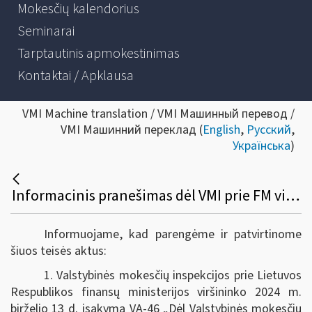
Mokesčių kalendorius
Seminarai
Tarptautinis apmokestinimas
Kontaktai / Apklausa
VMI Machine translation / VMI Машинный перевод /
VMI Машинний переклад (
English
,
Русский
,
Українська
)
Informacinis pranešimas dėl VMI prie FM viršininko 2024 m. birželio 13 d. įsakymų VA-46 ir VA-47
Informuojame, kad parengėme ir patvirtinome
šiuos teisės aktus:
1. Valstybinės mokesčių inspekcijos prie Lietuvos
Respublikos finansų ministerijos viršininko 2024 m.
birželio 13 d. įsakymą VA-46 „Dėl Valstybinės mokesčių