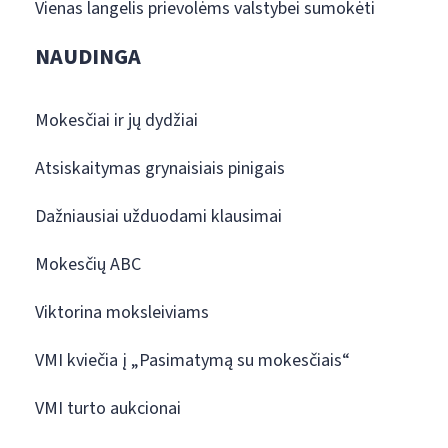
Vienas langelis prievolėms valstybei sumokėti
NAUDINGA
Mokesčiai ir jų dydžiai
Atsiskaitymas grynaisiais pinigais
Dažniausiai užduodami klausimai
Mokesčių ABC
Viktorina moksleiviams
VMI kviečia į „Pasimatymą su mokesčiais“
VMI turto aukcionai