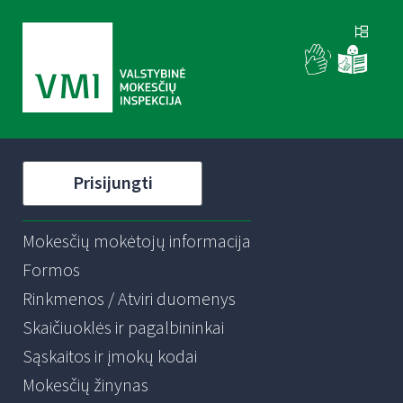
Prisijungti
Mokesčių mokėtojų informacija
Formos
Rinkmenos / Atviri duomenys
Skaičiuoklės ir pagalbininkai
Sąskaitos ir įmokų kodai
Mokesčių žinynas