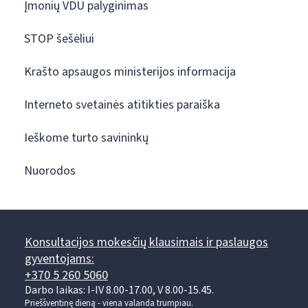
Įmonių VDU palyginimas
STOP šešėliui
Krašto apsaugos ministerijos informacija
Interneto svetainės atitikties paraiška
Ieškome turto savininkų
Nuorodos
Konsultacijos mokesčių klausimais ir paslaugos
gyventojams:
+370 5 260 5060
Darbo laikas: I-IV 8.00-17.00, V 8.00-15.45.
Prieššventinę dieną - viena valanda trumpiau.