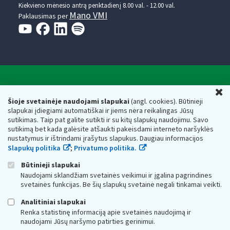
Kiekvieno mėnesio antrą penktadienį 8.00 val. - 12.00 val.
Mano VMI
Paklausimas per
Valstybinė mokesčių inspekcija prie Lietuvos
U
Respublikos finansų ministerijos
Šioje svetainėje naudojami slapukai
(angl. cookies). Būtinieji
slapukai įdiegiami automatiškai ir jiems nėra reikalingas Jūsų
Biudžetinė įstaiga. Juridinio asmens kodas — 188659752,
sutikimas. Taip pat galite sutikti ir su kitų slapukų naudojimu. Savo
adresas: Vasario 16-osios g. 14, 01107 Vilnius, Lietuva, el.paštas:
sutikimą bet kada galėsite atšaukti pakeisdami interneto naršyklės
vmi@vmi.lt
, E. pristatymo dėžutės adresas 188659752
nustatymus ir ištrindami įrašytus slapukus. Daugiau informacijos
Duomenys apie Valstybinę mokesčių inspekciją prie Lietuvos
Slapukų politika
;
Privatumo politika.
Respublikos finansų ministerijos kaupiami ir saugomi Juridinių
asmenų registre
Būtinieji slapukai
Naudojami sklandžiam svetainės veikimui ir įgalina pagrindines
svetainės funkcijas. Be šių slapukų svetainė negali tinkamai veikti.
Analitiniai slapukai
Renka statistinę informaciją apie svetainės naudojimą ir
naudojami Jūsų naršymo patirties gerinimui.