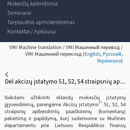
Mokesčių kalendorius
Seminarai
Tarptautinis apmokestinimas
Kontaktai / Apklausa
VMI Machine translation / VMI Машинный перевод /
VMI Машинний переклад (
English
,
Русский
,
Українська
)
Dėl akcizų įstatymo 51, 52, 54 straipsnių apibendrintų paaiškinimų (komentarų) pakeitimo ir papildymo
Siekdami užtikrinti sklandų mokesčių įstatymų
[1]
įgyvendinimą, parengėme Akcizų įstatymo
51, 52, 54
straipsnių apibendrintų paaiškinimų (komentarų)
pakeitimą ir papildymą, kurį suderinome su Muitinės
departamentu prie Lietuvos Respublikos finansų