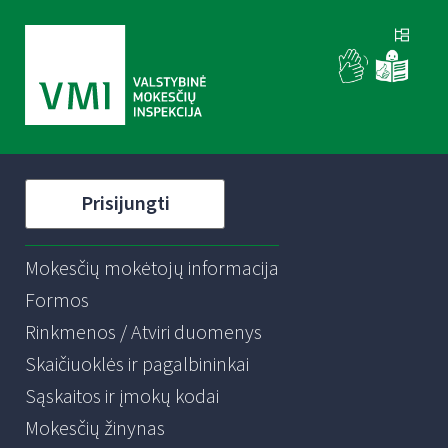
Prisijungti
Mokesčių mokėtojų informacija
Formos
Rinkmenos / Atviri duomenys
Skaičiuoklės ir pagalbininkai
Sąskaitos ir įmokų kodai
Mokesčių žinynas