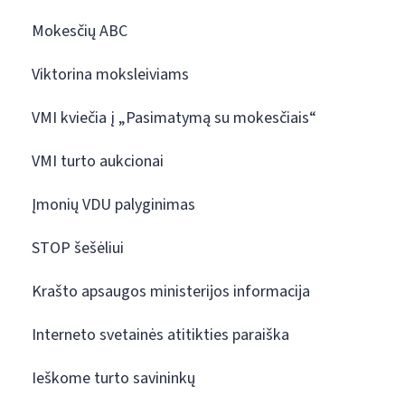
Mokesčių ABC
Viktorina moksleiviams
VMI kviečia į „Pasimatymą su mokesčiais“
VMI turto aukcionai
Įmonių VDU palyginimas
STOP šešėliui
Krašto apsaugos ministerijos informacija
Interneto svetainės atitikties paraiška
Ieškome turto savininkų