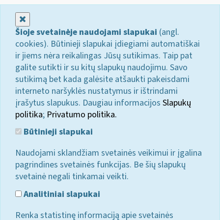
Uždaryti
Šioje svetainėje naudojami slapukai
(angl.
cookies). Būtinieji slapukai įdiegiami automatiškai
ir jiems nėra reikalingas Jūsų sutikimas. Taip pat
galite sutikti ir su kitų slapukų naudojimu. Savo
sutikimą bet kada galėsite atšaukti pakeisdami
interneto naršyklės nustatymus ir ištrindami
įrašytus slapukus. Daugiau informacijos
Slapukų
politika
;
Privatumo politika.
Būtinieji slapukai
Naudojami sklandžiam svetainės veikimui ir įgalina
pagrindines svetainės funkcijas. Be šių slapukų
svetainė negali tinkamai veikti.
Analitiniai slapukai
Renka statistinę informaciją apie svetainės