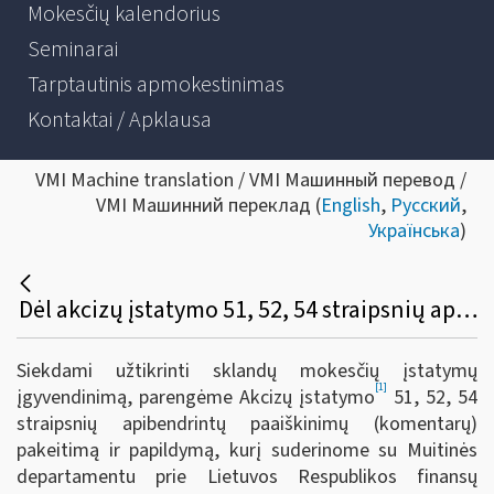
Mokesčių kalendorius
Seminarai
Tarptautinis apmokestinimas
Kontaktai / Apklausa
VMI Machine translation / VMI Машинный перевод /
VMI Машинний переклад (
English
,
Русский
,
Українська
)
Dėl akcizų įstatymo 51, 52, 54 straipsnių apibendrintų paaiškinimų (komentarų) pakeitimo ir papildymo
Siekdami užtikrinti sklandų mokesčių įstatymų
[1]
įgyvendinimą, parengėme Akcizų įstatymo
51, 52, 54
straipsnių apibendrintų paaiškinimų (komentarų)
pakeitimą ir papildymą, kurį suderinome su Muitinės
departamentu prie Lietuvos Respublikos finansų