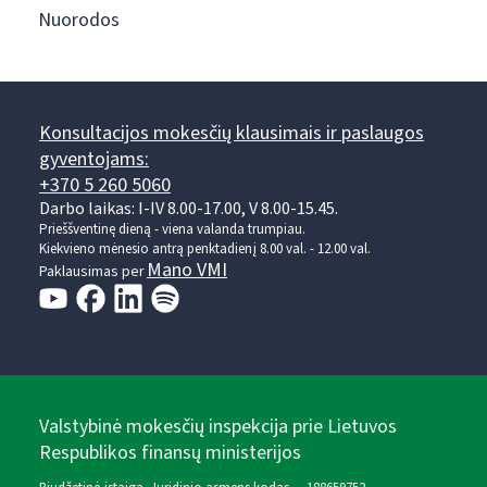
Nuorodos
Konsultacijos mokesčių klausimais ir paslaugos
gyventojams:
+370 5 260 5060
Darbo laikas: I-IV 8.00-17.00, V 8.00-15.45.
Prieššventinę dieną - viena valanda trumpiau.
Kiekvieno mėnesio antrą penktadienį 8.00 val. - 12.00 val.
Mano VMI
Paklausimas per
Valstybinė mokesčių inspekcija prie Lietuvos
Respublikos finansų ministerijos