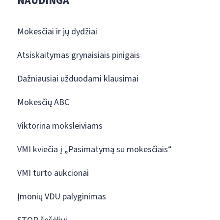
NAUDINGA
Mokesčiai ir jų dydžiai
Atsiskaitymas grynaisiais pinigais
Dažniausiai užduodami klausimai
Mokesčių ABC
Viktorina moksleiviams
VMI kviečia į „Pasimatymą su mokesčiais“
VMI turto aukcionai
Įmonių VDU palyginimas