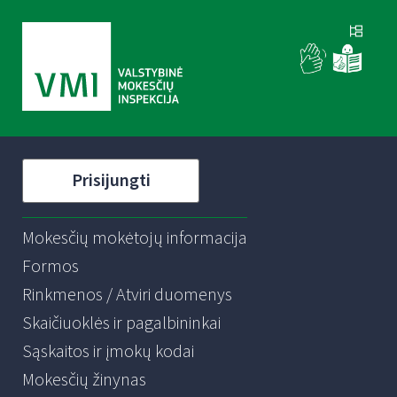
Prisijungti
Mokesčių mokėtojų informacija
Formos
Rinkmenos / Atviri duomenys
Skaičiuoklės ir pagalbininkai
Sąskaitos ir įmokų kodai
Mokesčių žinynas