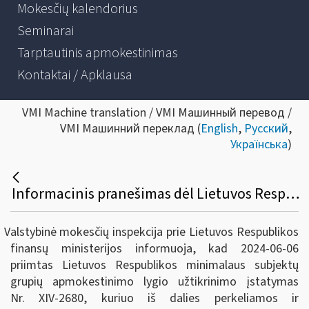
Mokesčių kalendorius
Seminarai
Tarptautinis apmokestinimas
Kontaktai / Apklausa
VMI Machine translation / VMI Машинный перевод /
VMI Машинний переклад (
English
,
Русский
,
Українська
)
Informacinis pranešimas dėl Lietuvos Respublikos minimalaus subjektų grupių apmokestinimo lygio užtikrinimo įstatymo priėmimo
Valstybinė mokesčių inspekcija prie Lietuvos Respublikos
finansų ministerijos informuoja, kad 2024-06-06
priimtas Lietuvos Respublikos minimalaus subjektų
grupių apmokestinimo lygio užtikrinimo įstatymas
Nr. XIV-2680, kuriuo iš dalies perkeliamos ir