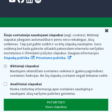
Valstybinė mokesčių inspekcija prie Lietuvos
U
Respublikos finansų ministerijos
Šioje svetainėje naudojami slapukai
(angl. cookies). Būtinieji
slapukai įdiegiami automatiškai ir jiems nėra reikalingas Jūsų
Biudžetinė įstaiga. Juridinio asmens kodas — 188659752,
sutikimas. Taip pat galite sutikti ir su kitų slapukų naudojimu. Savo
adresas: Vasario 16-osios g. 14, 01107 Vilnius, Lietuva, el.paštas:
sutikimą bet kada galėsite atšaukti pakeisdami interneto naršyklės
vmi@vmi.lt
, E. pristatymo dėžutės adresas 188659752
nustatymus ir ištrindami įrašytus slapukus. Daugiau informacijos
Duomenys apie Valstybinę mokesčių inspekciją prie Lietuvos
Slapukų politika
;
Privatumo politika.
Respublikos finansų ministerijos kaupiami ir saugomi Juridinių
asmenų registre
Būtinieji slapukai
Naudojami sklandžiam svetainės veikimui ir įgalina pagrindines
svetainės funkcijas. Be šių slapukų svetainė negali tinkamai veikti.
Analitiniai slapukai
Renka statistinę informaciją apie svetainės naudojimą ir
naudojami Jūsų naršymo patirties gerinimui.
PATVIRTINTI
Visus slapukus