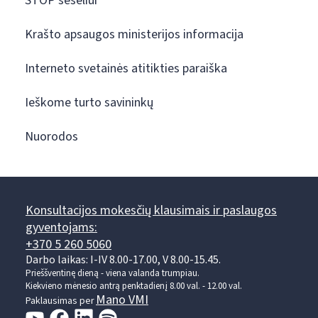
STOP šešėliui
Krašto apsaugos ministerijos informacija
Interneto svetainės atitikties paraiška
Ieškome turto savininkų
Nuorodos
Konsultacijos mokesčių klausimais ir paslaugos
gyventojams:
+370 5 260 5060
Darbo laikas: I-IV 8.00-17.00, V 8.00-15.45.
Prieššventinę dieną - viena valanda trumpiau.
Kiekvieno mėnesio antrą penktadienį 8.00 val. - 12.00 val.
Mano VMI
Paklausimas per