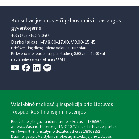
Konsultacijos mokesčių klausimais ir paslaugos
gyventojams:
+370 5 260 5060
Darbo laikas: I-IV 8.00-17.00, V 8.00-15.45.
Prieššventinę dieną - viena valanda trumpiau.
Kiekvieno mėnesio antrą penktadienį 8.00 val. - 12.00 val.
Mano VMI
Paklausimas per
Valstybinė mokesčių inspekcija prie Lietuvos
Respublikos finansų ministerijos
Biudžetinė įstaiga. Juridinio asmens kodas — 188659752,
adresas: Vasario 16-osios g. 14, 01107 Vilnius, Lietuva, el.paštas:
vmi@vmi.lt
, E. pristatymo dėžutės adresas 188659752
Duomenys apie Valstybinę mokesčių inspekciją prie Lietuvos