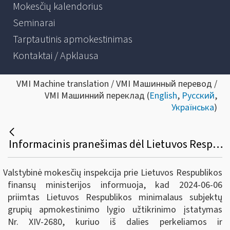
Mokesčių kalendorius
Seminarai
Tarptautinis apmokestinimas
Kontaktai / Apklausa
VMI Machine translation / VMI Машинный перевод /
VMI Машинний переклад (
English
,
Русский
,
Українська
)
Informacinis pranešimas dėl Lietuvos Respublikos minimalaus subjektų grupių apmokestinimo lygio užtikrinimo įstatymo priėmimo
Valstybinė mokesčių inspekcija prie Lietuvos Respublikos
finansų ministerijos informuoja, kad 2024-06-06
priimtas Lietuvos Respublikos minimalaus subjektų
grupių apmokestinimo lygio užtikrinimo įstatymas
Nr. XIV-2680, kuriuo iš dalies perkeliamos ir