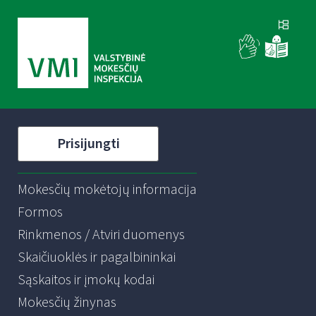
Prisijungti
Mokesčių mokėtojų informacija
Formos
Rinkmenos / Atviri duomenys
Skaičiuoklės ir pagalbininkai
Sąskaitos ir įmokų kodai
Mokesčių žinynas