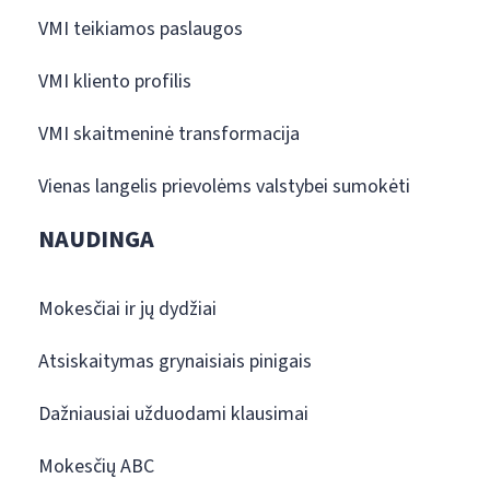
VMI teikiamos paslaugos
VMI kliento profilis
VMI skaitmeninė transformacija
Vienas langelis prievolėms valstybei sumokėti
NAUDINGA
Mokesčiai ir jų dydžiai
Atsiskaitymas grynaisiais pinigais
Dažniausiai užduodami klausimai
Mokesčių ABC