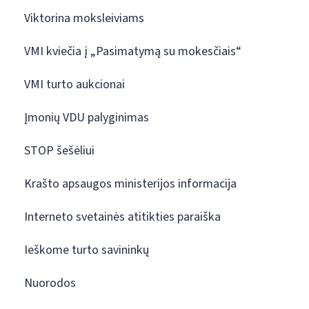
Viktorina moksleiviams
VMI kviečia į „Pasimatymą su mokesčiais“
VMI turto aukcionai
Įmonių VDU palyginimas
STOP šešėliui
Krašto apsaugos ministerijos informacija
Interneto svetainės atitikties paraiška
Ieškome turto savininkų
Nuorodos