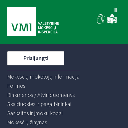
Prisijungti
Mokesčių mokėtojų informacija
Formos
Rinkmenos / Atviri duomenys
Skaičiuoklės ir pagalbininkai
Sąskaitos ir įmokų kodai
Mokesčių žinynas