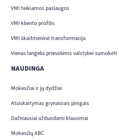
VMI teikiamos paslaugos
VMI kliento profilis
VMI skaitmeninė transformacija
Vienas langelis prievolėms valstybei sumokėti
NAUDINGA
Mokesčiai ir jų dydžiai
Atsiskaitymas grynaisiais pinigais
Dažniausiai užduodami klausimai
Mokesčių ABC