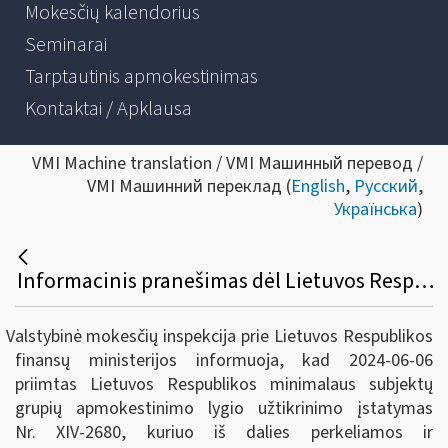
Mokesčių kalendorius
Seminarai
Tarptautinis apmokestinimas
Kontaktai / Apklausa
VMI Machine translation / VMI Машинный перевод /
VMI Машинний переклад (
English
,
Русский
,
Українська
)
Informacinis pranešimas dėl Lietuvos Respublikos minimalaus subjektų grupių apmokestinimo lygio užtikrinimo įstatymo priėmimo
Valstybinė mokesčių inspekcija prie Lietuvos Respublikos
finansų ministerijos informuoja, kad 2024-06-06
priimtas Lietuvos Respublikos minimalaus subjektų
grupių apmokestinimo lygio užtikrinimo įstatymas
Nr. XIV-2680, kuriuo iš dalies perkeliamos ir