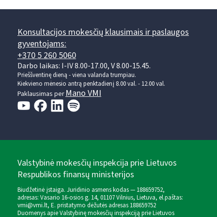
Konsultacijos mokesčių klausimais ir paslaugos
gyventojams:
+370 5 260 5060
Darbo laikas: I-IV 8.00-17.00, V 8.00-15.45.
Prieššventinę dieną - viena valanda trumpiau.
Kiekvieno mėnesio antrą penktadienį 8.00 val. - 12.00 val.
Mano VMI
Paklausimas per
Valstybinė mokesčių inspekcija prie Lietuvos
Respublikos finansų ministerijos
Biudžetinė įstaiga. Juridinio asmens kodas — 188659752,
adresas: Vasario 16-osios g. 14, 01107 Vilnius, Lietuva, el.paštas:
vmi@vmi.lt
, E. pristatymo dėžutės adresas 188659752
Duomenys apie Valstybinę mokesčių inspekciją prie Lietuvos