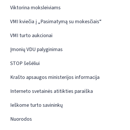
Viktorina moksleiviams
VMI kviečia į „Pasimatymą su mokesčiais“
VMI turto aukcionai
Įmonių VDU palyginimas
STOP šešėliui
Krašto apsaugos ministerijos informacija
Interneto svetainės atitikties paraiška
Ieškome turto savininkų
Nuorodos